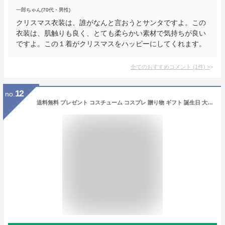
一郎ちゃん(70代・男性)
クリスマス衣装は、誰がなんと言おうとサンタですよ。この
衣装は、肌触りも良く、とても柔らかい素材で気持ちが良い
ですよ。この１着がクリスマスをハッピーにしてくれます。
全てのおすすめコメント
(
1
件)
>
12
no.
送料無料 プレゼント コスチューム コスプレ 贈り物 ギフト 誕生日 大きいサイズ メンズ レディース 男女兼用 仮装 衣装 コスプレ衣装 コス ハロウィンコスチューム ハロウィン クリスマス 宴会 余興 お祝い 結婚式 二次会 忘年会 イベント パーティー 面白い s-sz-6h859