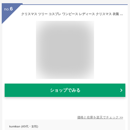
6
no.
クリスマス ツリー コスプレ ワンピース レディース クリスマス 衣装 帽子付き 演出 宴会 パーティ仮装 クリスマスツリータイプ コスチューム 演出 cosplay 舞台服 忘年会 変装 可愛い 面白い おもしろい 演出服 文化祭
ショップでみる
価格と在庫を
楽天
でチェック
>>
kumikan (40代・女性)