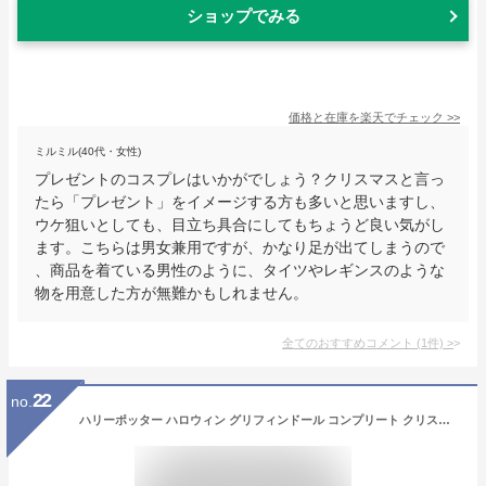
ショップでみる
価格と在庫を
楽天
でチェック
>>
ミルミル(40代・女性)
プレゼントのコスプレはいかがでしょう？クリスマスと言っ
たら「プレゼント」をイメージする方も多いと思いますし、
ウケ狙いとしても、目立ち具合にしてもちょうど良い気がし
ます。こちらは男女兼用ですが、かなり足が出てしまうので
、商品を着ている男性のように、タイツやレギンスのような
物を用意した方が無難かもしれません。
全てのおすすめコメント
(
1
件)
>
22
no.
ハリーポッター ハロウィン グリフィンドール コンプリート クリスマス 衣装5点セット コスプレ コスチューム（ローブ + 眼鏡 + ネクタイ +スカーフ+魔法の杖） (M)