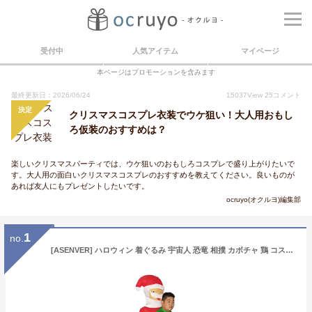
受付中
人気アイテム
マイページ
本ページはプロモーションを含みます
最終更新日：2026/06/24
15037
View
25
コメント
決定
クリスマスコスプレ衣装でウケ狙い！大人用おもし
ろ仮装のおすすめは？
楽しいクリスマスパーティでは、ウケ狙いのおもしろコスプレで盛り上がりたいで
す。大人用の面白いクリスマスコスプレのおすすめを教えてください。良いものが
あれば友人にもプレゼントしたいです。
ocruyo(オクルヨ)編集部
1
no.
[ASENVER] ハロウィン 着ぐるみ 宇宙人 恐竜 相撲 カボチャ 鶏 コスプレ サンタクロース コスチューム 仮装 いたずら 変装スーツ クリスマス会 おもしろ パフォーマンス道具 膨張式 すべて成人用 多種類 (サンタクロース ハグ)