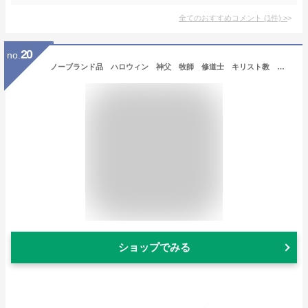
全てのおすすめコメント
(
1
件)
>
20
no.
ノーブランド品 ハロウィン 神父 牧師 修道士 キリスト教 教会 コスプレ コスチューム 仮装 メンズ 大人用 クリスマス イベント衣装 文化祭 学園祭 パーティー (M, オプション1)
ショップでみる