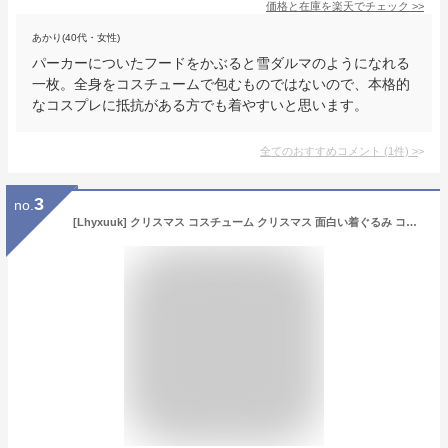
価格と在庫を
楽天
でチェック
>>
あかり(40代・女性)
パーカーについたフードをかぶると雪ダルマのようになれる
一枚。全身をコスチュームで包むものではないので、本格的
なコスプレに抵抗がある方でも着やすいと思います。
全てのおすすめコメント
(
1
件)
>
3
no.
[Lhyxuuk] クリスマス コスチューム クリスマス 面白い着ぐるみ コスプレ 衣装 送風機付き インフレータブル 服 膨らむ着ぐるみ クリスマス衣装 クリスマス パーティー用品 余興用 大人用 フリーサイズ 面白い仮装 年始年末イベント プレゼント (トナカイ)