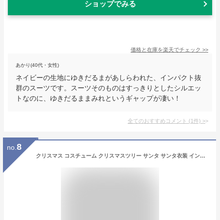
ショップでみる
価格と在庫を
楽天
でチェック
>>
あかり(40代・女性)
ネイビーの生地にゆきだるまがあしらわれた、インパクト抜
群のスーツです。スーツそのものはすっきりとしたシルエッ
トなのに、ゆきだるままみれというギャップが凄い！
全てのおすすめコメント
(
1
件)
>
8
no.
クリスマス コスチューム クリスマスツリー サンタ サンタ衣装 インフレータブル おもしろい サンタクロース クリスマスツリー服 手袋付き 仮装 コスプレ 2点セット 大人用 ユニセックス 送風機付き (Free)