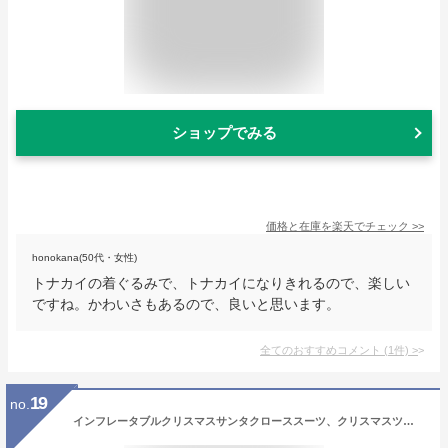
ショップでみる
価格と在庫を
楽天
でチェック
>>
honokana(50代・女性)
トナカイの着ぐるみで、トナカイになりきれるので、楽しい
ですね。かわいさもあるので、良いと思います。
全てのおすすめコメント
(
1
件)
>
19
no.
インフレータブルクリスマスサンタクローススーツ、クリスマスツリーを爆破する面白い雪だるまの衣装、大人と子供のためのハロウィーンのコスプレ衣装 White