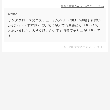
価格と在庫を
Amazon
でチェック
>>
猫大好き
サンタクロースのコスチュームでベルトやひげや帽子も付い
た5点セットで本物っぽい感じがとても主役になりそうだな
と思いました。大きなひげがとても特徴で盛り上がりそうで
す。
全てのおすすめコメント
(
1
件)
>