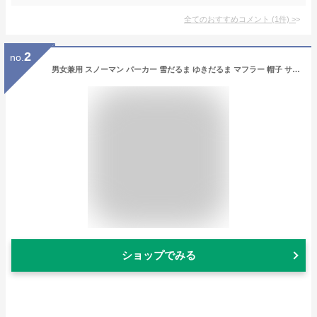
全てのおすすめコメント
(
1
件)
>
2
no.
男女兼用 スノーマン パーカー 雪だるま ゆきだるま マフラー 帽子 サンタコス サンタ 羽織 コート 上着 クリスマス コスチューム 男性用 メンズ 大きいサイズ ゆったりサイズ クリスマス コスプレ衣装 コスプレ 仮装 衣装 サンタコスプレ 即納 x-mas s-cs_6g234
ショップでみる