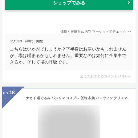
ショップでみる
価格と在庫を
au PAY マーケット
でチェック
>>
フクジロー(40代・男性)
こちらはいかがでしょうか？下半身はお寒いかもしれません
が、場は暖まるかもしれません。重要なのは如何に全集中で
きるか、そして場の呼吸です。
全てのおすすめコメント
(
1
件)
>
18
no.
トナカイ 着ぐるみ パジャマ コスプレ 仮装 衣装 ハロウィン クリスマス 動物 アニマル