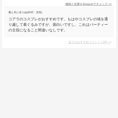
価格と在庫を
Amazon
でチェック
>>
風と共に去りぬ(30代・女性)
コアラのコスプレがおすすめです。もはやコスプレの域を通
り越して着ぐるみですが、面白いですし、これはパーティー
の主役になること間違いなしです。
全てのおすすめコメント
(
1
件)
>