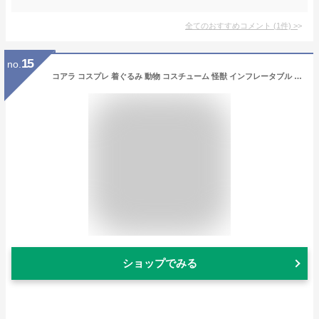
全てのおすすめコメント
(
1
件)
>
15
no.
コアラ コスプレ 着ぐるみ 動物 コスチューム 怪獣 インフレータブル 衣装セット 空気充填 膨らむ 仮装 クリスマス ハロウィン プレゼント イベント 文化祭 演劇 発表会 パーティー (コアラ)
ショップでみる