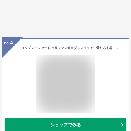
4
no.
メンズスーツセット クリスマス舞台ダンスウェア 雪だるま柄 ジレベスト ロング丈パンツ タキシードジャケット2点/3点セット Christmasコスプレステージ演出服アウター 団体服 発表会 カラオケ パーティー 二次会 年会
ショップでみる