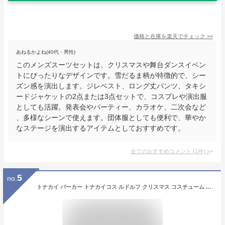
価格と在庫を
楽天
でチェック
>>
あねるかよね(40代・男性)
このメンズスーツセットは、クリスマスや舞台ダンスイベン
トにぴったりなデザインです。雪だるま柄が特徴的で、シー
ズン感を演出します。ジレベスト、ロング丈パンツ、タキシ
ードジャケットの2点または3点セットで、コスプレや演出服
としても活躍。発表会やパーティー、カラオケ、二次会など
、多様なシーンで使えます。団体服としても便利で、華やか
なステージを演出するアイテムとしておすすめです。
全てのおすすめコメント
(
1
件)
>
5
no.
トナカイ パーカー トナカイコス ルドルフ クリスマス コスチューム 衣装 男性用 メンズ レディース 大きいサイズ 動物 鹿 クリスマス衣装 コスプレ衣装 クリスマスコスチューム トナカイ仮装 トナカイコスプレ トナカイ衣装 セクシーサンタ ファー x-mas s-cs_6b601