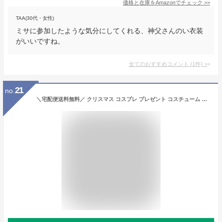
価格と在庫を
Amazon
でチェック
>>
TAA(30代・女性)
ミサに参加したような気分にしてくれる、神父さんのい衣装
がいいですね。
全てのおすすめコメント
(
1
件)
>
21
no.
＼宅配便送料無料／ クリスマス コスプレ プレゼント コスチューム 大人用 2740 ウレタン クリスマスシリーズ ハロウィン 衣装 変装 変身 キャラクター ギフト プレゼント コスプレ 仮装 学祭 USJ 女子会 忘年会 イベント サザック SAZAC