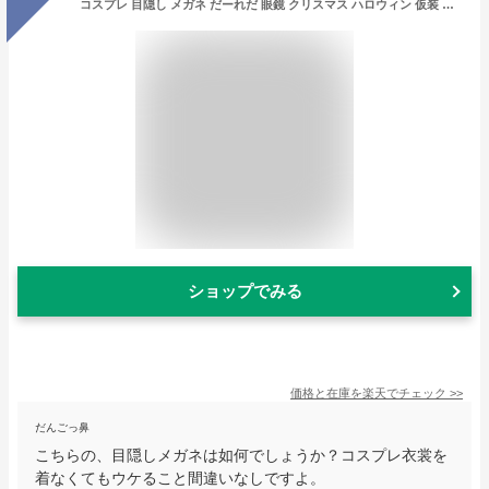
コスプレ 目隠し メガネ だーれだ 眼鏡 クリスマス ハロウィン 仮装 マスク パーティーグッズ イベント用品 面白サングラス ハンド 変装 手 指 誕生日 室内 置物 クリスマス用品 可愛い 渋い かわいい Xmas Christmas 豪華
ショップでみる
価格と在庫を
楽天
でチェック
>>
だんごっ鼻
こちらの、目隠しメガネは如何でしょうか？コスプレ衣裳を
着なくてもウケること間違いなしですよ。