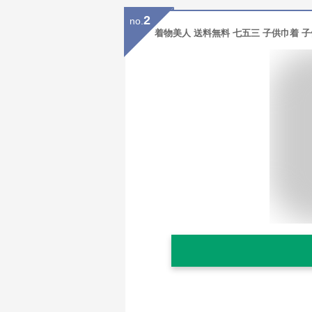
2
no.