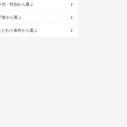
年代・性別
から選ぶ
予算
から選ぶ
こだわり条件
から選ぶ