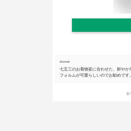
donmai
七五三のお着物姿に合わせた、鮮やか
フォルムが可愛らしいのでお勧めです
全