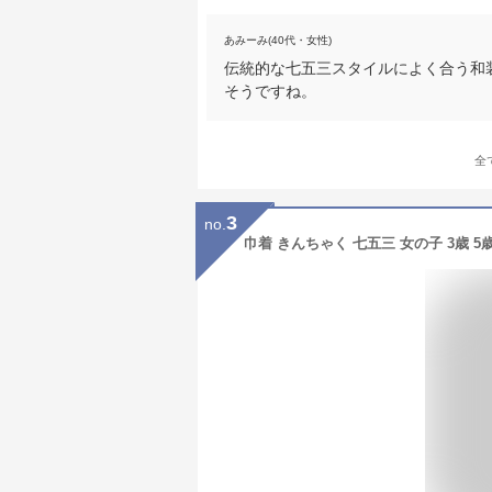
あみーみ(40代・女性)
伝統的な七五三スタイルによく合う和
そうですね。
全
3
no.