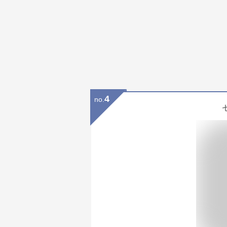
4
no.