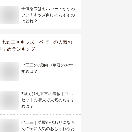
子供浴衣はセパレートがかわ
いい！キッズ向けのおすすめ
はどれ？
七五三 × キッズ・ベビー
の人気お
すすめランキング
七五三の7歳向け草履のおす
すめは？
7歳向け七五三の着物｜フル
セットの購入で人気のおすす
めは？
七五三｜草履の代わりになる
女の子に人気のおしゃれなお