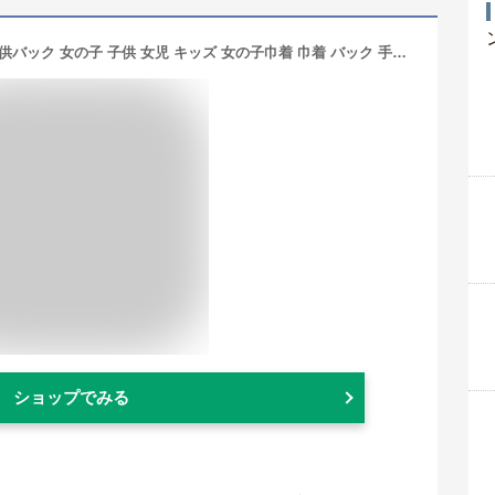
着物美人 送料無料 七五三 子供巾着 子供バック 女の子 子供 女児 キッズ 女の子巾着 巾着 バック 手提げ 袋 3歳 5歳 7歳 【 ピンク わらべくらぶ 】R535150E
ショップでみる