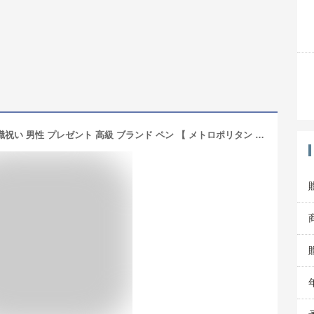
ウォーターマン ボールペン 名入れ 就職祝い 男性 プレゼント 高級 ブランド ペン 【 メトロポリタン エッセンシャル 替え芯 セット 】 昇進祝い 父 誕生日 名前入り 旦那 夫 おしゃれ 名入り 昇進 祝い 転職 お礼 ギフト 名前 入り Waterman FLEGRE 母の日