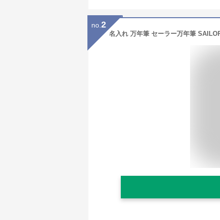
2
no.