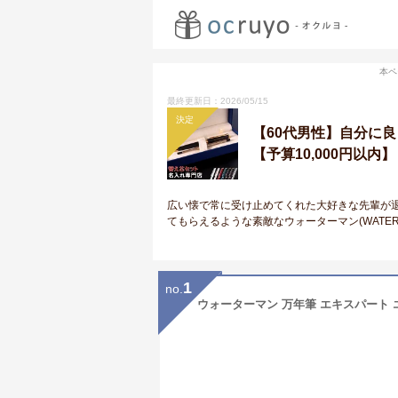
本ペ
最終更新日：2026/05/15
決定
【60代男性】自分に
【予算10,000円以内】
広い懐で常に受け止めてくれた大好きな先輩が
てもらえるような素敵なウォーターマン(WATE
1
no.