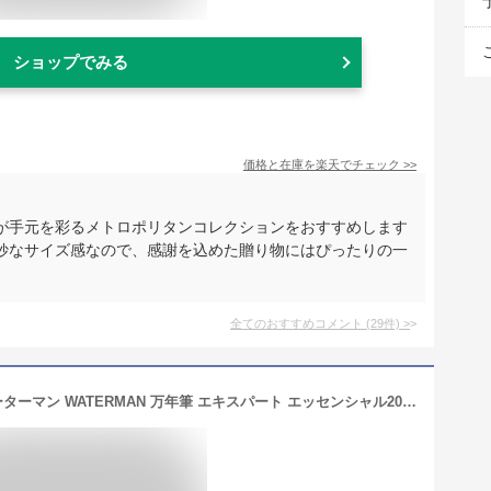
ショップでみる
価格と在庫を
楽天
でチェック
>>
が手元を彩るメトロポリタンコレクションをおすすめします
妙なサイズ感なので、感謝を込めた贈り物にはぴったりの一
全てのおすすめコメント
(
29
件)
>
【あす楽対応可】名入れ 万年筆 ウォーターマン WATERMAN 万年筆 エキスパート エッセンシャル2019 ES ダークブルー/ダークレッド/ブラック/マットブラック/メタリック S21038 S22431 名前入り 名入り ギフト プレゼント お祝い 記念品