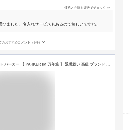
価格と在庫を
楽天
でチェック
>>
選びました。名入れサービスもあるので嬉しいですね。
てのおすすめコメント（2件）
定年退職 記念品 名入れ 男性 プレゼント パーカー 【 PARKER IM 万年筆 】 退職祝い 高級 ブランド 名前入り ギフト 父親 誕生日プレゼント 旦那 おしゃれ 40代 50代 60代 誕生日 還暦 就職 成人 祝い 上司 定年 退職 転勤 名 名前 入り 入れ 記念日 送料無料 FLEGRE