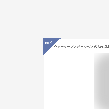
4
no.