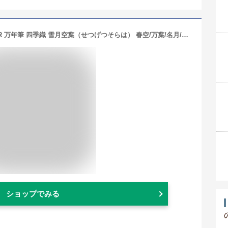
名入れ 万年筆 セーラー万年筆 SAILOR 万年筆 四季織 雪月空葉（せつげつそらは） 春空/万葉/名月/雪椿 全4色 14K MF/EF 11-1224 名前入り 名入り ギフト プレゼント お祝い 文房具
ショップでみる