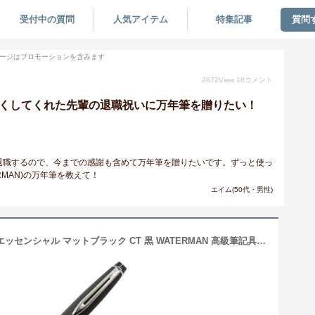
受付中の質問
人気アイテム
特集記事
質問
ージはプロモーションを含みます
2672
View
18
コメント
良くしてくれた先輩の退職祝いに万年筆を贈りたい！
退職するので、今までの感謝も含めて万年筆を贈りたいです。ずっと使っ
RMAN)の万年筆を教えて！
エイム(50代・男性)
ウォーターマン 万年筆 エキスパート エッセンシャル マットブラック CT 黒 WATERMAN 高級筆記具 ブランド 筆記用具 海外メーカー [成人式 就職祝い 母の日 父の日 バレンタイン ホワイトデー クリスマス] (コ)