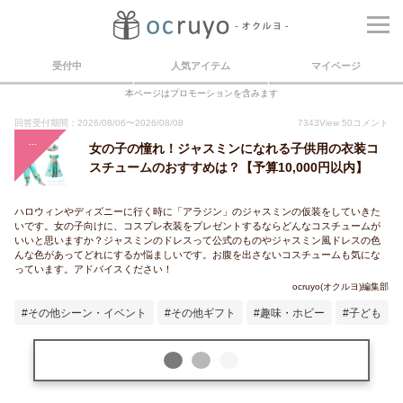
受付中
人気アイテム
マイページ
本ページはプロモーションを含みます
回答受付期間：
2026/08/06
〜
2026/08/08
7343
View
50
コメント
...
女の子の憧れ！ジャスミンになれる子供用の衣装コ
スチュームのおすすめは？【予算10,000円以内】
ハロウィンやディズニーに行く時に「アラジン」のジャスミンの仮装をしていきた
いです。女の子向けに、コスプレ衣装をプレゼントするならどんなコスチュームが
いいと思いますか？ジャスミンのドレスって公式のものやジャスミン風ドレスの色
んな色があってどれにするか悩ましいです。お腹を出さないコスチュームも気にな
っています。アドバイスください！
ocruyo(オクルヨ)編集部
#その他シーン・イベント
#その他ギフト
#趣味・ホビー
#子ども