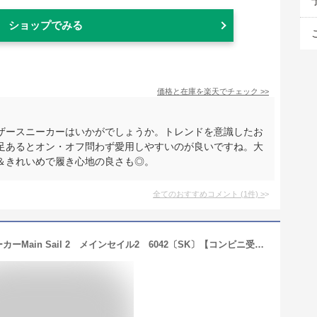
ショップでみる
価格と在庫を
楽天
でチェック
>>
ザースニーカーはいかがでしょうか。トレンドを意識したお
足あるとオン・オフ問わず愛用しやすいのが良いですね。大
＆きれいめで履き心地の良さも◎。
全てのおすすめコメント
(
1
件)
>
【S】Keds ケッズ レディース スニーカーMain Sail 2 メインセイル2 6042〔SK〕【コンビニ受取対応商品】