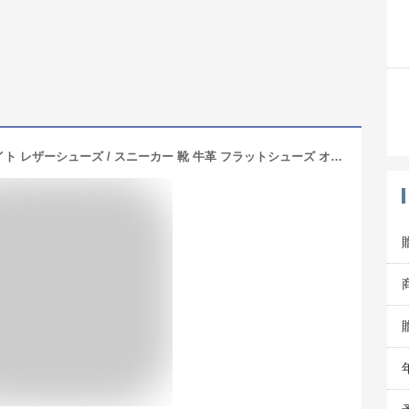
パトリック PATRICK ケベック / ホワイト レザーシューズ / スニーカー 靴 牛革 フラットシューズ オフホワイト フランス レディース 定番モデル シューズ カジュアル カジュアルシューズ