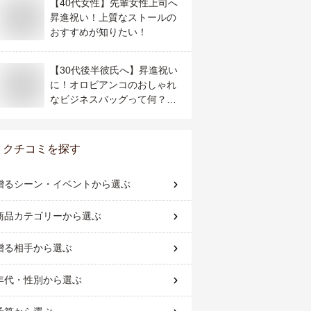
【40代女性】先輩女性上司へ
昇進祝い！上質なストールの
おすすめが知りたい！
【30代後半彼氏へ】昇進祝い
に！オロビアンコのおしゃれ
なビジネスバッグって何？
【予算5万円】
クチコミを探す
贈るシーン・イベント
から選ぶ
商品カテゴリー
から選ぶ
贈る相手
から選ぶ
年代・性別
から選ぶ