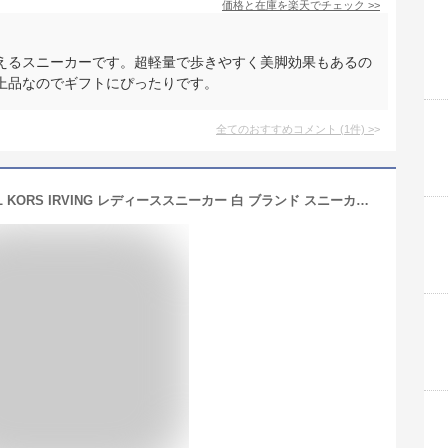
価格と在庫を
楽天
でチェック
>>
えるスニーカーです。超軽量で歩きやすく美脚効果もあるの
上品なのでギフトにぴったりです。
全てのおすすめコメント
(
1
件)
>
22SS新作 マイケル・コース MICHAEL KORS IRVING レディーススニーカー 白 ブランド スニーカー おしゃれ 43S5IRFS2L 751 OPT-PLGOLD ホワイト系 shoes-01