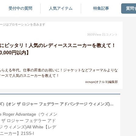
受付中の質問
人気アイテム
特集記事
質問
ージはプロモーションを含みます
3609
View
21
コメント
いにピッタリ！人気のレディーススニーカーを教えて！
,000円以内】
もらえる年代。仕事の昇進のお祝いに！ジャケットなどフォーマルよりな
ィースで人気のスニーカーを教えて！
ocruyo(オクルヨ)編集部
ON The Roger Advantage（ウィメンズ）(オン ザ ロジャー フェデラー アドバンテージ ウィメンズ)All White【レディース スニーカー】21SS-I