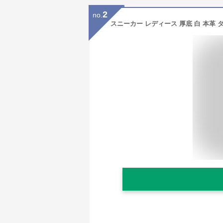
2
no.