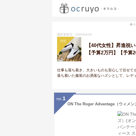
本ペ
最終更新日：2026/04/28
決定
【40代女性】昇進祝
【予算2万円】【予算20
仕事も落ち着き、大きいものも安心して任せて
落ち着いた服装のお洒落なハズシとして、レデ
1
no.