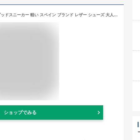
スニーカー レディース 厚底 白 本革 ダッドスニーカー 軽い スペイン ブランド レザー シューズ 大人 おしゃれ 大きい サイズ 25cm レッド 赤 グレー ピンク
ショップでみる