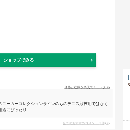
ショップでみる
価格と在庫を
楽天
でチェック
>>
スニーカーコレクションラインのものテニス競技用ではなく
用途にぴったり
全てのおすすめコメント
(
1
件)
>