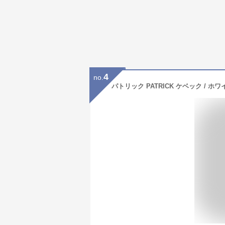
4
no.