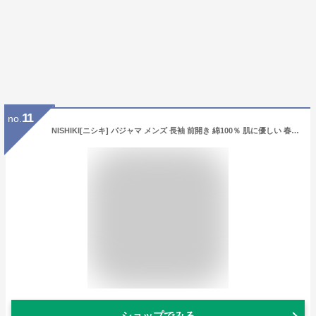
11
no.
NISHIKI[ニシキ] パジャマ メンズ 長袖 前開き 綿100％ 肌に優しい 春 秋 ルームウェア 上下セット 長ズボン 部屋着 ソフトビエラ おしゃれ mens (L:ｸﾞﾚﾝﾁｪｯｸ/L/73701)
ショップでみる