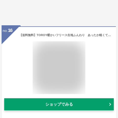
16
no.
【送料無料】TOROY暖かいフリース生地ふんわり あったか軽くてフワフワな肌触り取り込んだ空気の層を逃がしにくいので保温性に優れています上着は前開きで胸ポケット付き（テーラー襟）トロイ冬用紳士パジャマパジャマ メンズ
ショップでみる