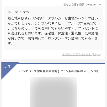
価格と在庫を
楽天
でチェック
>>
りぃー(50代・女性)
着心地＆肌ざわりが良い、ダブルガーゼ生地のパジャマはい
かがでしょうか。シンプルなネイビー・ブルーの2色展開で
、どちらのカラーでも着用してもらいやすく、プレゼントに
も喜ばれると思います。保湿性・保温性・通気性・低刺激性
が良いので、肌質問わず、ロングシーズン愛用してもらえま
す。
全てのおすすめコメント
(
1
件)
>
7
no.
パジャマ メンズ 部屋着 長袖 前開き フランネル 肌触りいい サンゴネル 寝間着 男 厚手 裏起毛 ルームウェア 上下セット 多タイプ 冬物