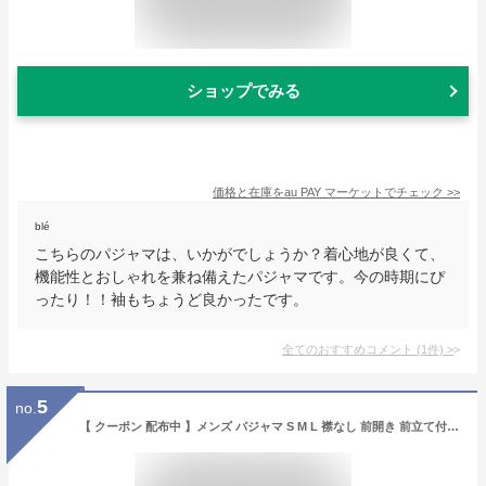
ショップでみる
価格と在庫を
au PAY マーケット
でチェック
>>
blé
こちらのパジャマは、いかがでしょうか？着心地が良くて、
機能性とおしゃれを兼ね備えたパジャマです。今の時期にぴ
ったり！！袖もちょうど良かったです。
全てのおすすめコメント
(
1
件)
>
5
no.
【 クーポン 配布中 】メンズ パジャマ S M L 襟なし 前開き 前立て付き 社会の窓 こころくるむ 抗菌 防臭 綿100 ダブルガーゼ 二重ガーゼ おしゃれ 無地 洗える 抗菌防臭 日本製【受注生産】清潔 敏感肌 ピーチフレッシュ