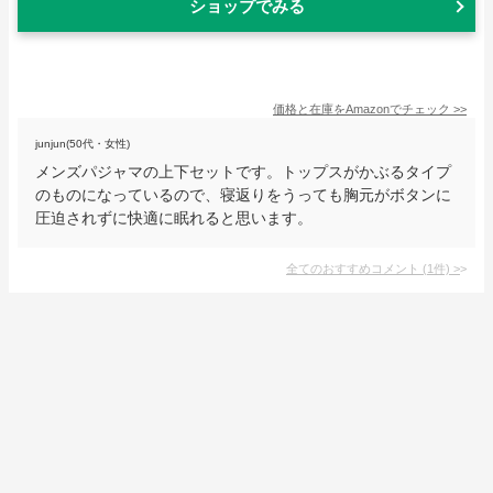
ショップでみる
価格と在庫を
Amazon
でチェック
>>
junjun(50代・女性)
メンズパジャマの上下セットです。トップスがかぶるタイプ
のものになっているので、寝返りをうっても胸元がボタンに
圧迫されずに快適に眠れると思います。
全てのおすすめコメント
(
1
件)
>