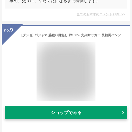
求め、交互に、くたくたになるまで着倒します。
全てのおすすめコメント
(
1
件)
>
9
no.
[グンゼ] パジャマ 脇縫い目無し 綿100% 先染サッカー 長袖長パンツ パンツ前あき メンズ グレー LL
ショップでみる