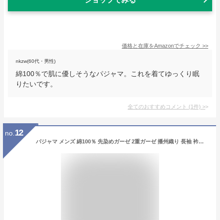
価格と在庫を
Amazon
でチェック
>>
nkzw(60代・男性)
綿100％で肌に優しそうなパジャマ。これを着てゆっくり眠
りたいです。
全てのおすすめコメント
(
1
件)
>
12
no.
パジャマ メンズ 綿100％ 先染めガーゼ 2重ガーゼ 播州織り 長袖 衿付き 全開 長ズボン 前開き 紳士 M L LL ガーゼ コットン 先染め 春 夏 秋 オールシーズン チェック 柄 父の日 クリスマス プレゼント 贈り物 【送料無料】【PCTN】【あす楽対応】ブルー グレー