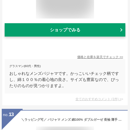
ショップでみる
価格と在庫を
楽天
でチェック
>>
グラスマン(60代・男性)
おしゃれなメンズパジャマです。かっこいいチェック柄です
し、綿１００％の着心地の良さ。サイズも豊富なので、ぴっ
たりのものが見つかりますよ。
全てのおすすめコメント
(
1
件)
>
13
no.
＼ラッピング可／ パジャマ メンズ 綿100% ダブルガーゼ 長袖 薄手 ルームウェア 上下セット 2重ガーゼ 無地 前開き 襟付き 長ズボン 春 夏 秋 男性 紳士 部屋着 パイピング コットン 快適 160 170 180 入院 おしゃれ シンプル 父の日 敬老の日 ギフト プレゼント cottacotta