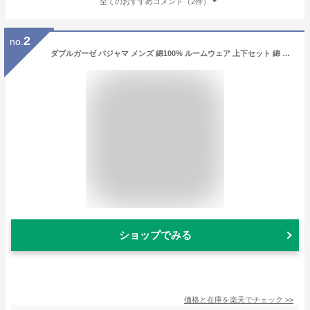
全てのおすすめコメント（2件）
2
no.
ダブルガーゼ パジャマ メンズ 綿100% ルームウェア 上下セット 綿 コットン 2重ガーゼ M L 夏 涼しい とりこ 着る保湿クリーム ナイトウェア 半袖 ゆったり 五分袖 部屋着 かぶるだけ ギフト サウナ サウナ上がり ガーゼ ルームウェア 父の日 ギフト
ショップでみる
価格と在庫を
楽天
でチェック
>>