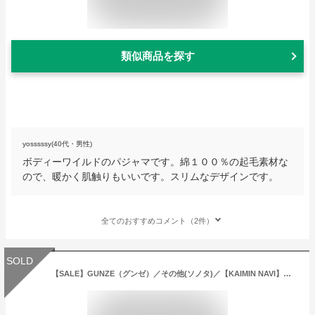
類似商品を探す
yosssssy(40代・男性)
ボディーワイルドのパジャマです。綿１００％の起毛素材な
ので、暖かく肌触りもいいです。スリムなデザインです。
全てのおすすめコメント（2件）
SOLD
【SALE】GUNZE（グンゼ）／その他(ソノタ)／【KAIMIN NAVI】パジャマ 長袖長パンツ（メンズ）／GM4008／M〜LL／男性／紳士／秋冬