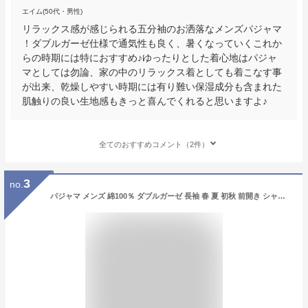
エイム(50代・男性)
リラックス感が感じられる五分袖のお洒落なメンズパジャマ
！ダブルガーゼ仕様で通気性も良く、暑くなっていくこれか
らの時期には特におすすめ♪ゆったりとした着心地はパジャ
マとしては勿論、家の中のリラックス着としても着こなす事
が出来、乾燥しやすい時期には有り難い保湿成分も含まれた
肌触りの良い生地感もきっと喜んでくれると思いますよ♪
全てのおすすめコメント（2件）
3
no.
パジャマ メンズ 綿100％ ダブルガーゼ 長袖 春 夏 初秋 前開き シャツ 無地 M L LL おそろい ペア プレゼント 父の日