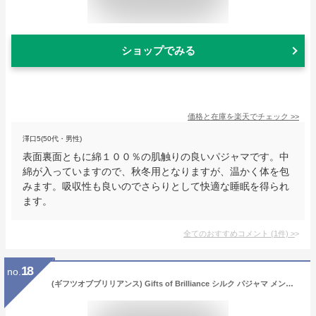
ショップでみる
価格と在庫を
楽天
でチェック
>>
澤口5(50代・男性)
表面裏面ともに綿１００％の肌触りの良いパジャマです。中
綿が入っていますので、秋冬用となりますが、温かく体を包
みます。吸収性も良いのでさらりとして快適な睡眠を得られ
ます。
全てのおすすめコメント
(
1
件)
>
18
no.
(ギフツオブブリリアンス) Gifts of Brilliance シルク パジャマ メンズ 前開き 長袖 (Lサイズ, 1. ブルー (メンズ)) PJ_1137