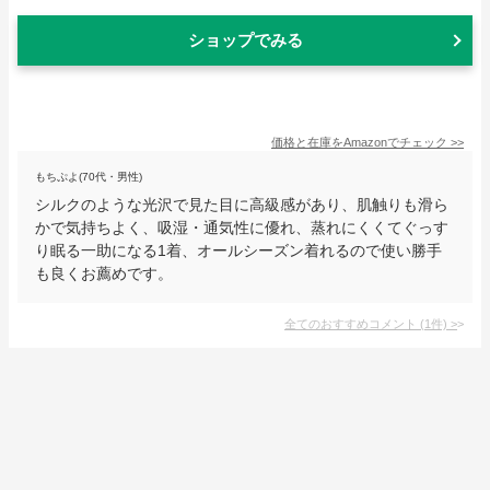
ショップでみる
価格と在庫を
Amazon
でチェック
>>
もちぷよ(70代・男性)
シルクのような光沢で見た目に高級感があり、肌触りも滑ら
かで気持ちよく、吸湿・通気性に優れ、蒸れにくくてぐっす
り眠る一助になる1着、オールシーズン着れるので使い勝手
も良くお薦めです。
全てのおすすめコメント
(
1
件)
>