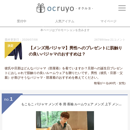
受付中
人気アイテム
マイページ
本ページはプロモーションを含みます
最終更新日：2026/07/08
26799
View
21
コメント
決定
【メンズ用パジャマ】男性へのプレゼントに肌触り
の良いパジャマのおすすめは？
彼氏や旦那はどんなパジャマ（部屋着）を着ていますか？旦那への誕生日プレゼン
トにおしゃれで肌触りの良いルームウェアを贈りたいです。男性（彼氏・旦那・父
親）が喜びそうなパジャマ・部屋着のおすすめを教えてください。
牧場がーる(40代・女性)
1
no.
もこもこ パジャマ メンズ 冬 用 長袖 ルームウェア メンズ 上下 メンズパジャマ おしゃれ ブランド 部屋着 セットアップ モコモコ パジャマ スウェット メンズ あったか メンズファッション 着る毛布 メンズ 冬 可愛い 大きいサイズ 裏起毛 長ズボン 無印 おすすめ ふわもこ