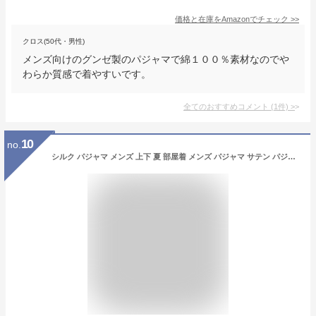
価格と在庫を
Amazon
でチェック
>>
クロス(50代・男性)
メンズ向けのグンゼ製のパジャマで綿１００％素材なのでや
わらか質感で着やすいです。
全てのおすすめコメント
(
1
件)
>
10
no.
シルク パジャマ メンズ 上下 夏 部屋着 メンズ パジャマ サテン パジャマ 夏 メンズ シルクパジャマ ルームウェア メンズ 夏 パジャマメンズ メンズパジャマ シルク の パジャマ シルクランキング サテンパジャマ 寝間着 男性 メンズパジャマ春物 冷感パジャマ 高齢者 パジャマ メンズ 夏 シルク 夏服 ねまき メンズ夏用 寝巻き メンズぱじゃま 上下セット 春秋 men8006-DGY-B-XL