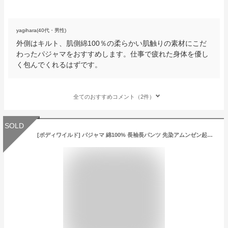
yagihara(40代・男性)
外側はキルト、肌側綿100％の柔らかい肌触りの素材にこだ
わったパジャマをおすすめします。仕事で疲れた身体を優し
く包んでくれるはずです。
全てのおすすめコメント（2件）
SOLD
[ボディワイルド] パジャマ 綿100% 長袖長パンツ 先染アムンゼン起毛 BJ6118 メンズ レッド 日本 LL (日本サイズ2L相当)