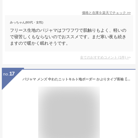
価格と在庫を
楽天
でチェック
>>
みっちゃん(60代・女性)
フリース生地のパジャマはフワフワで肌触りもよく、軽いの
で寝苦しくもならないのでおススメです。まだ寒い夜も続き
ますので暖かく眠れそうです。
全てのおすすめコメント
(
1
件)
>
17
no.
パジャマ メンズ 中わたニットキルト地ボーダー かぶりタイプ長袖【冬向き商品】【紳士ナイトウェア】【男性用】】【LLサイズ】有り【男性用ナイトウェア】【ルームウェア】