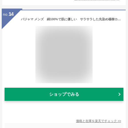
14
no.
パジャマ メンズ 綿100%で肌に優しい サラサラした先染め楊柳カラーペンシルボーダー 春・初夏向き 長袖 入院準備 【Sサイズ】【LLサイズ】【3Lサイズ】【4Lサイズ】あり
ショップでみる
価格と在庫を
楽天
でチェック
>>