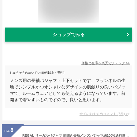
ショップでみる
価格と在庫を
楽天
でチェック
>>
しゅうそうのめいてい(80代以上・男性)
メンズ用の長袖パジャマ・上下セットです。フランネルの生
地でシンプルかつオシャレなデザインの肌触りの良いパジャ
マで、ルームウェアとしても使えるようになっています。前
開きで着やすいものですので、良いと思います。
全てのおすすめコメント
(
3
件)
>
8
no.
REGAL リーガルパジャマ 前開き長袖メンズパジャマ綿100%送料無料ギフトラッピング無料お誕生日プレゼントに最適ルームウエアナイトウエア父の日ギフトサマーセールセール sale夏物クリアランス20%OFF