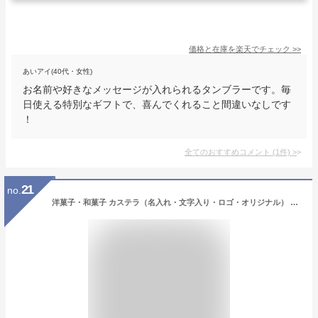
価格と在庫を
楽天
でチェック
>>
あいアイ(40代・女性)
お名前や好きなメッセージが入れられるタンブラーです。毎
日使える特別なギフトで、喜んでくれること間違いなしです
！
全てのおすすめコメント
(
1
件)
>
21
no.
洋菓子・和菓子 カステラ（名入れ・文字入り・ロゴ・オリジナル） 長崎カステラ 【オリジナル】メッセージカステラ 【オリジナル】メッセージカステラ「綺麗菓」