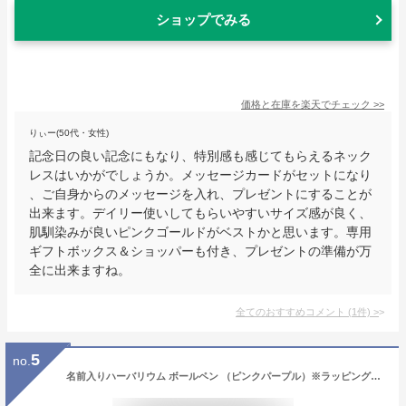
ショップでみる
価格と在庫を
楽天
でチェック
>>
りぃー(50代・女性)
記念日の良い記念にもなり、特別感も感じてもらえるネック
レスはいかがでしょうか。メッセージカードがセットになり
、ご自身からのメッセージを入れ、プレゼントにすることが
出来ます。デイリー使いしてもらいやすいサイズ感が良く、
肌馴染みが良いピンクゴールドがベストかと思います。専用
ギフトボックス＆ショッパーも付き、プレゼントの準備が万
全に出来ますね。
全てのおすすめコメント
(
1
件)
>
5
no.
名前入りハーバリウム ボールペン （ピンクパープル）※ラッピング・替え芯１本付き ＜●注文方法● ボールペンに入れる名前は、ギフトの設定にチェックし、メッセージ欄に記入してください。なお、ここから→ ・名入れ内容（英字13文字まで）【 】※頭文字のみ大文字になります ←ここまでをコピーして、メッセージ欄に貼り付けてから、必ず【 】内に名前を記入ください。＞ ハーバリウム ボールペン 完成品 名入れ 替え芯 プレゼント