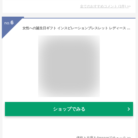
全てのおすすめコメント
(
1
件)
>
6
no.
女性への誕生日ギフト インスピレーションブレスレット レディース Mucers ローズゴールド 刻印カフブレスレット インスピレーションメッセージ付き 調節可能なリストバンド 女の子/お母様/ガールフレンド/奥様へのジュエリーギフトアイデア, adjustable, 金属,
ショップでみる
価格と在庫を
Amazon
でチェック
>>