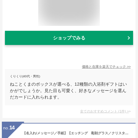
ショップでみる
価格と在庫を
楽天
でチェック
>>
くりくり(40代・男性)
ねことくまのボックスが選べる、12種類の入浴剤ギフトはい
かがでしょうか。見た目も可愛く、好きなメッセージを選ん
だカードに入れられます。
全てのおすすめコメント
(
1
件)
>
14
no.
【名入れ/メッセージ／手紙】【エッチング 彫刻グラス／クリスタルグラス／グラス／プレゼント／エッチング/結婚式／母の日】名前＆メッセージ入りクリスタルグラス（ L ）【msof】