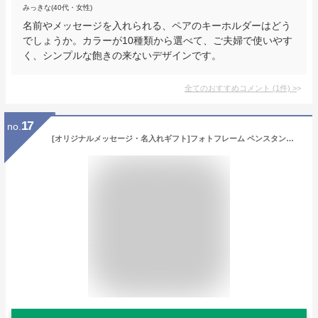
みっきな(40代・女性)
名前やメッセージを入れられる、ペアのキーホルダーはどう
でしょうか。カラーが10種類から選べて、ご夫婦で使いやす
く、シンプルな飽きの来ないデザインです。
全てのおすすめコメント
(
1
件)
>
17
no.
[オリジナルメッセージ・名入れギフト]フォトフレーム ペンスタンド[退職祝い おじいちゃん 敬老の日 贈り物 出産祝い 木製 友達 おじいさん 祖父祖母 赤ちゃん 孫の写真立て 誕生日プレゼント あかちゃん 写真たて 孫から ペン立て 文字入れ 名前入り カワイイ 特別感]