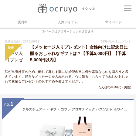
受付中
人気アイテム
マイページ
本ページはプロモーションを含みます
最終更新日：2026/06/18
5659
View
31
コメント
【メッセージ入りプレゼント】女性向けに記念日に
決定
贈るおしゃれなギフトは？【予算5,000円】【予算
5,000円以内】
私が単身赴任のため、離れて暮らす妻に結婚記念日に何か素敵なものを贈ろうと考
えています。好きなメッセージを入れられる、心に残る、もらってうれしいおしゃ
れで素敵なプレゼントのおすすめを教えてください。
たんぼの中(40代・男性)
1
no.
ジルスチュアート ギフト コフレ アロマティック バスソルト ホワイトフローラル&ボディミルク ボディケア ギフトセット 【ギフトボックス、ショッパー、メッセージカード、ミニブーケ付】