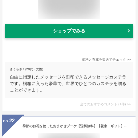
ショップでみる
価格と在庫を
楽天
でチェック
>>
さくらさく(20代・女性)
自由に指定したメッセージを刻印できるメッセージカステラ
です。桐箱に入った豪華で、世界でひとつのカステラを贈る
ことができます。
全てのおすすめコメント
(
1
件)
>
22
no.
季節のお花を使ったおまかせブーケ【送料無料】【花束 ギフト】【クリスマス】【スタイリッシュ】【ギフト 誕生日 花】【花を贈る】