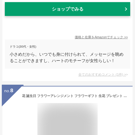
ショップでみる
価格と在庫を
Amazon
でチェック
>>
ドラコ(30代・女性)
小さめだから、いつでも身に付けられて、メッセージを眺め
ることができますし、ハートのモチーフが女性らしい！
全てのおすすめコメント
(
1
件)
>
8
no.
花 誕生日 フラワーアレンジメント フラワーギフト 生花 プレゼント フラワー アレンジメント アレンジ 花束 ギフト 誕プレ フラワーショップ お祝い 送別 退職 お見舞い お供え花 おしゃれ 花屋 お花 指定日 最強配送 宅配