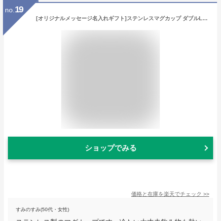
19
no.
[オリジナルメッセージ名入れギフト]ステンレスマグカップ ダブルL[誕生日プレゼント 名前入り オシャレ 贈り物 バレンタイン 銀婚式 記念品 おしゃれ 結婚記念日 両親 文字入れ 名前入れ ネーム入り オーダーメイド コップ 還暦祝い 友達 人気 父親 母親 彼氏 彼女 喜ぶ]
ショップでみる
価格と在庫を
楽天
でチェック
>>
すみのすみ(50代・女性)