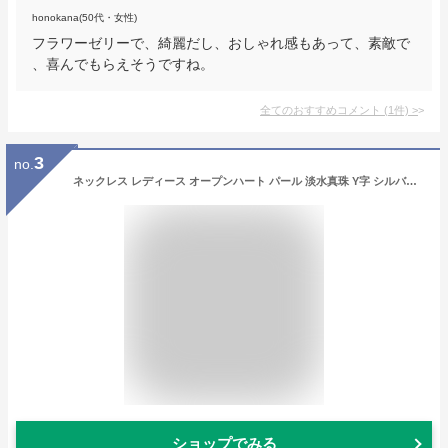
honokana(50代・女性)
フラワーゼリーで、綺麗だし、おしゃれ感もあって、素敵で
、喜んでもらえそうですね。
全てのおすすめコメント
(
1
件)
>
3
no.
ネックレス レディース オープンハート パール 淡水真珠 Y字 シルバー チェーン プラチナ仕上げ SV925 刻印 ペンダント アクセサリー ハートネックレス パールネックレス シンプル プレゼント ギフト 上品 銀 誕生日 結婚記念日 女性 彼女 妻 嫁 大人 かわいい 送料無料
ショップでみる