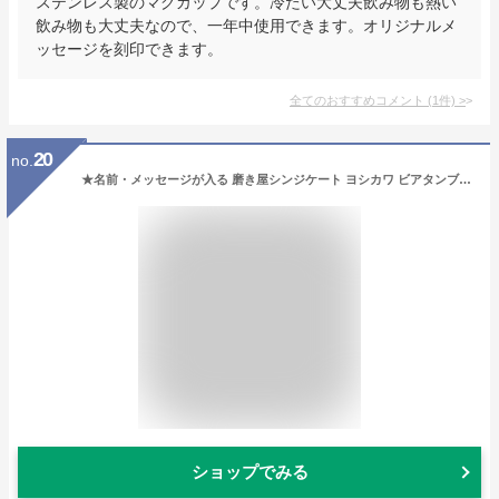
ステンレス製のマグカップです。冷たい大丈夫飲み物も熱い
飲み物も大丈夫なので、一年中使用できます。オリジナルメ
ッセージを刻印できます。
全てのおすすめコメント
(
1
件)
>
20
no.
★名前・メッセージが入る 磨き屋シンジケート ヨシカワ ビアタンブラー 400ml 専用箱入り YJ1104/日本製 ビールジョッキ 父の日 バレンタイン 誕生日 送別品 プレゼント 名前入り 名入れギフト 貰って嬉しい【きざみ屋】
ショップでみる