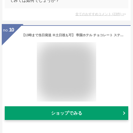
てみては如何でしょうか？
全てのおすすめコメント
(
23
件)
>
10
no.
【13時まで当日発送 ※土日祝も可】 帝国ホテル チョコレート スティック&プレート(TA-35) ギフトセット お中元 チョコ ギフト 個包装 ギフトラッピング スイーツ お配り お返し 内祝い 結婚祝い 出産祝い 結婚内祝い おしゃれ 高級 人気 贈り物 本命 義理 あす楽 最強配送
ショップでみる