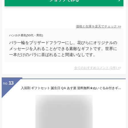
価格と在庫を
楽天
でチェック
>>
ハンカチ勇気(50代・男性)
バラ一輪をブリザードフラワーにし、花びらにオリジナルの
メッセージを入れることができる素敵なギフトです。世界に
一本だけのバラに喜ばれること間違いなしです。
全てのおすすめコメント
(
1
件)
>
13
no.
入浴剤 ギフトセット 誕生日 QA あす楽 送料無料★ぬいぐるみ付きギフトボックス★女性へのプレゼントにオススメのバスギフト12個入りセット☆メッセージカード無料☆No.3003