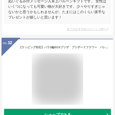
ぬいぐるみ付メッセージ入卓上バルーンギフトです。 女性は
いくつになっても可愛い物が大好きです。少々やりすぎじゃ
ないかと思うかもしれませんが、たまにはこのくらい派手な
プレゼントが嬉しいと思います！
全てのおすすめコメント
(
1
件)
>
12
no.
【ラッピング対応】バラ1輪BOXプリザ プリザードフラワー バレンタイン ギフト 夫婦の日 贈り物 あす楽対応 送料無料 プリ花無料 誕生日 記念日 結婚 ホワイトデー プレゼント バラ
ショップでみる