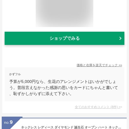
ショップでみる
価格と在庫を
楽天
でチェック
>>
かずフル
予算が5,000円なら、生花のアレンジメントはいかがでしょ
う。普段言えなかった感謝の思いをカードにちゃんと書いて
、恥ずかしがらずに添えて下さい。
全てのおすすめコメント
(
8
件)
>
9
no.
ネックレス レディース ダイヤモンド 誕生石 オープン ハート ネックレス ラブハート シルバー / ピンクゴールド 女性 誕生日プレゼント Sears (シアーズ)