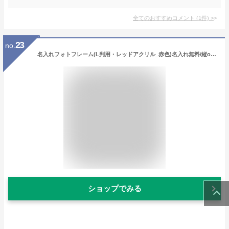
全てのおすすめコメント
(
1
件)
>
23
no.
名入れフォトフレーム(L判用・レッドアクリル_赤色)名入れ無料/縦or横置き選択可【名入れ代込/熨斗OK/メッセージカードOK】写真立て/還暦祝い/出産祝い//結婚祝い_長寿祝い/写真立て
ショップでみる