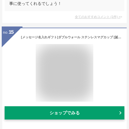
事に使ってくれるでしょう！
全てのおすすめコメント
(
1
件)
>
15
no.
[メッセージ名入れギフト]ダブルウォール ステンレスマグカップ [誕生日プレゼント 名前入り 贈り物 銀婚式 記念品 グラス おしゃれ 結婚記念日 両親 文字入れ 名前入れ ネーム入り 退職祝い コップ 還暦祝い 友達 文字刻印 人気 バレンタイン 父親 母親 友人 オシャレ]
ショップでみる