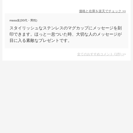
価格と在庫を
楽天
でチェック
>>
masa友(30代・男性)
スタイリッシュなステンレスのマグカップにメッセージを刻
印できます。ほっと一息ついた時、大切な人のメッセージが
目に入る素敵なプレゼントです。
全てのおすすめコメント
(
1
件)
>