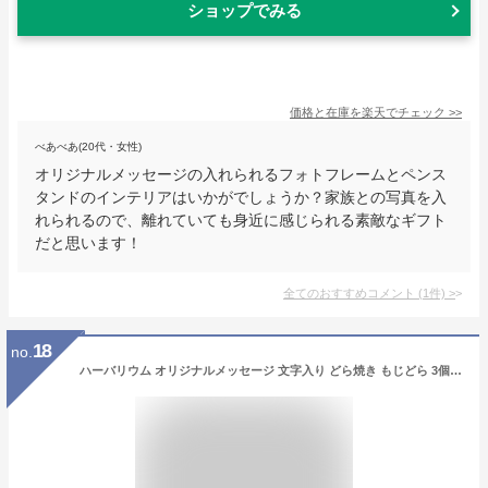
ショップでみる
価格と在庫を
楽天
でチェック
>>
べあべあ(20代・女性)
オリジナルメッセージの入れられるフォトフレームとペンス
タンドのインテリアはいかがでしょうか？家族との写真を入
れられるので、離れていても身近に感じられる素敵なギフト
だと思います！
全てのおすすめコメント
(
1
件)
>
18
no.
ハーバリウム オリジナルメッセージ 文字入り どら焼き もじどら 3個 化粧箱入り 送料無料 | プレゼント お菓子 スイーツ 贈り物 かわいい 誕生日プレゼント メッセージ入り 名入れ 出産 内祝い お祝い 女性 還暦 プチギフト ありがとう お世話になりました 敬老の日 花