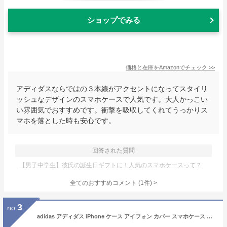
ショップでみる
価格と在庫を
Amazon
でチェック
>>
アディダスならではの３本線がアクセントになってスタイリ
ッシュなデザインのスマホケースで人気です。大人かっこい
い雰囲気でおすすめです。衝撃を吸収してくれてうっかりス
マホを落とした時も安心です。
回答された質問
【男子中学生】彼氏の誕生日ギフトに！人気のスマホケースって？
全てのおすすめコメント
(
1
件)
>
3
no.
adidas アディダス iPhone ケース アイフォン カバー スマホケース 耐衝撃 TPU 光沢 ロゴ (ブラック ブルー レッド 黒 青 赤) iPhone13 iPhone13pro iPhone13mini iPhone13ProMax iPhone12/iPhone12pro 12mini iPhone12ProMax iPhoneSE2/SE3/6/6S/7/8 iPhoneX/XS