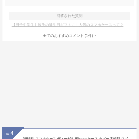
回答された質問
【男子中学生】彼氏の誕生日ギフトに！人気のスマホケースって？
全てのおすすめコメント
(
1
件)
>
4
no.
DIESEL スマホケース ディーゼル iPhone ケース カバー 手帳型 ロゴ iPhone16 ケース iPhone15 ケース iPhone16pro ケース iPhone14 13 12 iPhone se ケース SE2 SE3 6 6S 7 8 Pro Max カード収納 ラバープリント 耐衝撃 ブランド メンズ レディース ※当店限定1年保証※