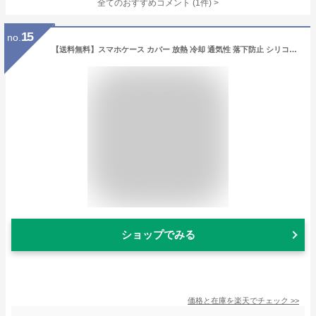
全てのおすすめコメント
(
1
件)
>
15
no.
【送料無料】スマホケース カバー 放熱 冷却 通気性 落下防止 シリコン 編みデザイン 立体編み 丈夫 手触り良い 薄型 軽量 指紋防止 全面保護 耐衝撃 メッシュ iPhone15 14 13 12 Pro Max 携帯ケース カラバリ豊富
ショップでみる
価格と在庫を
楽天
でチェック
>>