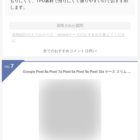
もりにくく、TPU素材で滑りにくく握りやすいのでおすすめ
します。
回答された質問
放熱設計のスマホケース・iphoneケースのおすすめを教えてくださ
い
全てのおすすめコメント
(
1
件)
>
7
no.
Google Pixel 8a Pixel 7a Pixel 6a Pixel 9a Pixel 10a ケース スリム 炭素繊維 Pixel9aケース Pixel6a Pixel6 Pixel8 Pixel10 pro グーグル ピクセル6aケース 指紋防止 超薄型 耐磨 衝撃吸収 ソフト 耐衝撃 Pixel7a 携帯ケース 放熱 TPU 高級感 軽い スマホケース 散熱加工