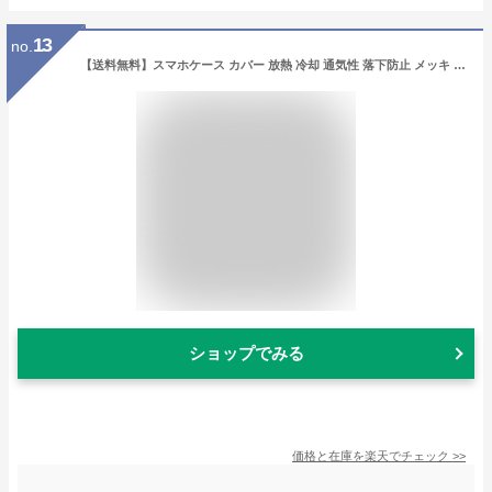
13
no.
【送料無料】スマホケース カバー 放熱 冷却 通気性 落下防止 メッキ 高級感 丈夫 手触り良い 薄型 軽量 全面保護 耐衝撃 メッシュ iPhone15 14 13 12 Pro Max 携帯ケース カラバリ豊富 ワイヤレス充電 無線充電
ショップでみる
価格と在庫を
楽天
でチェック
>>