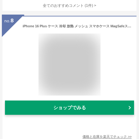
全てのおすすめコメント
(
1
件)
>
8
no.
iPhone 16 Plus ケース 冷却 放熱 メッシュ スマホケース MagSafeスタンド付き アイフォン16 Plus カバー 滑り止め 指紋防止 耐衝撃 ストラップホール付き 6.7インチ (iPhone16plus 透明) 送料無料
ショップでみる
価格と在庫を
楽天
でチェック
>>