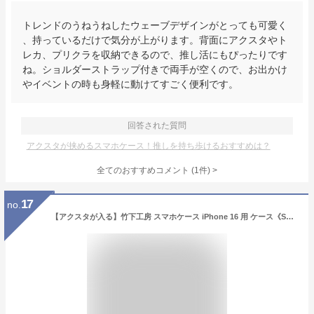
トレンドのうねうねしたウェーブデザインがとっても可愛く
、持っているだけで気分が上がります。背面にアクスタやト
レカ、プリクラを収納できるので、推し活にもぴったりです
ね。ショルダーストラップ付きで両手が空くので、お出かけ
やイベントの時も身軽に動けてすごく便利です。
回答された質問
アクスタが挟めるスマホケース！推しを持ち歩けるおすすめは？
全てのおすすめコメント
(
1
件)
>
17
no.
【アクスタが入る】竹下工房 スマホケース iPhone 16 用 ケース《SNSで話題》シャカシャカケース スマホケース うねうね ウェーブ クリアケース