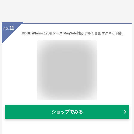
11
no.
DDBE iPhone 17 用 ケース MagSafe対応 アルミ合金 マグネット搭載 あいふおん17 カバー カメラレンズ一体型保護 スマホ冷却 放熱 アイフォン 17 スマホケース 全面保護 薄型 耐衝撃 衝撃吸収 指紋防止 おしゃれ かっこいい シルバー
ショップでみる