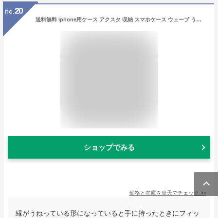
20
no.
送料無料 iphone用ケース アクスタ 収納 スマホケース ウェーブ うねうね iPhone15用 Plus pro max iPhone14用 iPhone13用 iPhone12用 11用 アクスタ収納ケース 韓国 クリア 可愛い アクキー 波型 透明 推し活 おしゃれ
ショップでみる
価格と在庫を
楽天
でチェック
>>
縁がうねっている形になっていると手に持ったときにフィッ