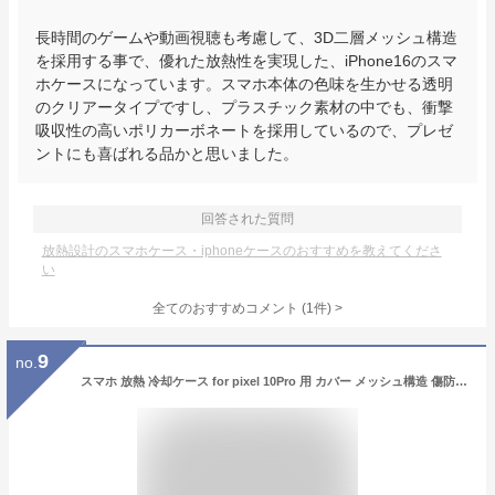
長時間のゲームや動画視聴も考慮して、3D二層メッシュ構造
を採用する事で、優れた放熱性を実現した、iPhone16のスマ
ホケースになっています。スマホ本体の色味を生かせる透明
のクリアータイプですし、プラスチック素材の中でも、衝撃
吸収性の高いポリカーボネートを採用しているので、プレゼ
ントにも喜ばれる品かと思いました。
回答された質問
放熱設計のスマホケース・iphoneケースのおすすめを教えてくださ
い
全てのおすすめコメント
(
1
件)
>
9
no.
スマホ 放熱 冷却ケース for pixel 10Pro 用 カバー メッシュ構造 傷防止 magsafe対応 スタンド付き 縦横両対応 傷防止 薄型 通気性 熱放散 衝撃吸収 グーグルピクセル10Pro 用 ケース ワイヤレス充電対応 耐衝撃 滑り止め 大人 女子 防塵