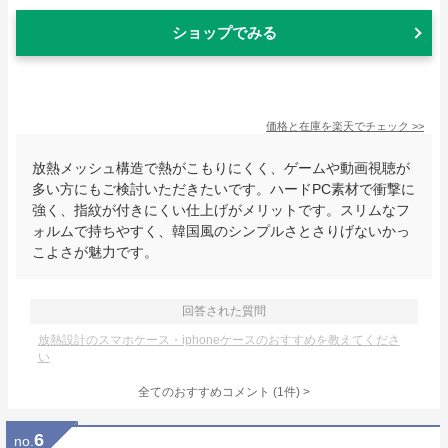
ショップでみる
価格と在庫を
楽天
でチェック
>>
放熱メッシュ構造で熱がこもりにくく、ゲームや動画視聴が
多い方にもご検討いただきたいです。ハードPC素材で衝撃に
強く、指紋が付きにくい仕上げがメリットです。スリムなフ
ォルムで持ちやすく、韓国風のシンプルさとさりげないかっ
こよさが魅力です。
回答された質問
放熱設計のスマホケース・iphoneケースのおすすめを教えてくださ
い
全てのおすすめコメント
(
1
件)
>
6
no.