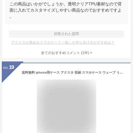
この商品はいかがでしょうか。透明クリアTPU素材なので背
面に入れてカスタマイズしやすい商品なのでおすすめですよ
。
回答された質問
アクスタが挟めるスマホケース！推しを持ち歩けるおすすめは？
全てのおすすめコメント
(
1
件)
>
19
no.
送料無料 iphone用ケース アクスタ 収納 スマホケース ウェーブ うねうね iPhone15用 Plus pro max iPhone14用 iPhone13用 iPhone12用 11用 アクスタ収納ケース 韓国 クリア 可愛い アクキー 波型 透明 推し活 おしゃれ