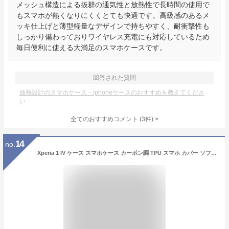
メッシュ構造による抜群の通気性と放熱性で長時間の使用で
もスマホが熱くなりにくくとても快適です。高級感のあるメ
ッキ仕上げと薄型軽量なデザインで持ちやすく、耐衝撃性も
しっかり備わっておりワイヤレス充電にも対応しているため
毎日便利に使える大満足のスマホケースです。
回答された質問
放熱設計のスマホケース・iphoneケースのおすすめを教えてくださ
い
全てのおすすめコメント
(
3
件)
>
14
no.
Xperia 1 IV ケース スマホケース カーボン調 TPU スマホ カバー ソフトケース スタイリッシュ 薄型 さらさら ケース 放熱 シンプル SO-51C SOG06 エクスペリア1 4 ソニー