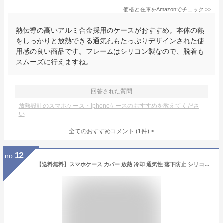
価格と在庫を
Amazon
でチェック
>>
熱伝導の高いアルミ合金採用のケースがおすすめ。本体の熱
をしっかりと放熱できる通気孔もたっぷりデザインされた使
用感の良い商品です。フレームはシリコン製なので、脱着も
スムーズに行えますね。
回答された質問
放熱設計のスマホケース・iphoneケースのおすすめを教えてくださ
い
全てのおすすめコメント
(
1
件)
>
12
no.
【送料無料】スマホケース カバー 放熱 冷却 通気性 落下防止 シリコン 丈夫 手触り良い 薄型 軽量 指紋防止 全面保護 耐衝撃 メッシュ iPhone15 14 13 12 Pro Max 携帯ケース カラバリ豊富 ワイヤレス充電 無線充電