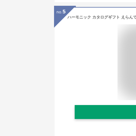
5
no.