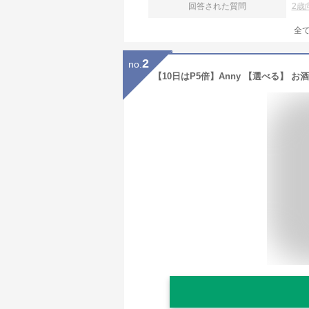
回答された質問
2歳
全
2
no.