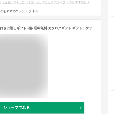
向け誕生日プレゼントにぴったりなカタログギフトのおすすめは？
てのおすすめコメント
(
1
件)
>
【10日はP5倍】Anny 【選べる】 お酒好きに贈るギフト -極- 送料無料 カタログギフト ギフトチケット ワイン お酒 ビール グラス お返し カタログ 結婚祝い 記念日 誕生日 贈り物 プレゼント ギフト おしゃれ 10000円 1万円 ザワウ 父の日 酒
ショップでみる