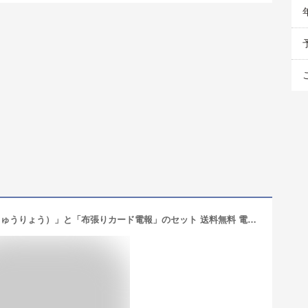
カタログギフト「奏-Kanade- 丘陵（きゅうりょう）」と「布張りカード電報」のセット 送料無料 電報 祝電 文例 メッセージ 結婚 結婚式 結婚祝い サプライズ 誕生日 お中元 お歳暮 敬老の日 叙勲 褒章 即日発送 翌日配送 あす楽