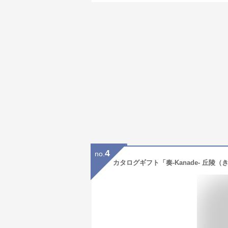
4
no.