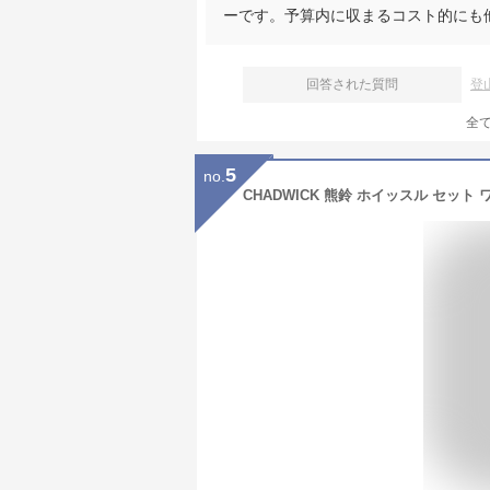
ーです。予算内に収まるコスト的にも
回答された質問
登
全
5
no.