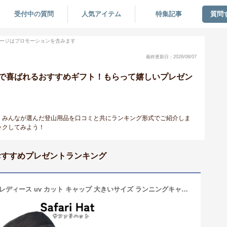
受付中の質問
人気アイテム
特集記事
質問
ージはプロモーションを含みます
最終更新日：2026/08/07
で喜ばれるおすすめギフト！もらって嬉しいプレゼン
。みんなが選んだ登山用品を口コミと共にランキング形式でご紹介しま
ックしてみよう！
おすすめプレゼントランキング
サファリハット 帽子 クリップ メンズ レディース uv カット キャップ 大きいサイズ ランニングキャップ 春 夏用 折りたたみ 涼しい 日焼け防止 つば広 あご紐 日除け