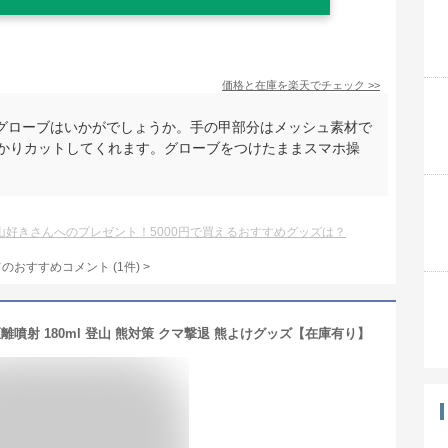
価格と在庫を
楽天
でチェック
>>
グローブはいかがでしょうか。手の甲部分はメッシュ素材で
っかりカットしてくれます。グローブをつけたままスマホ操
山好きさんへのプレゼント！5000円で買えるおすすめグッズは？
てのおすすめコメント
(
1
件)
>
噴射 180ml 登山 熊対策 クマ撃退 熊よけグッズ【在庫有り】