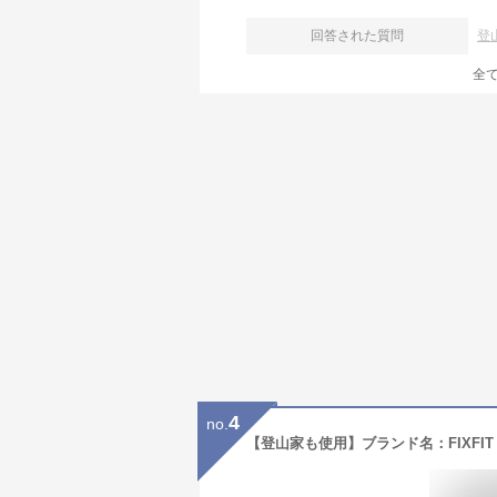
回答された質問
登
全
4
no.