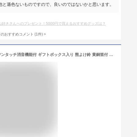
他と遜色ないものですので、良いのではないかと思います。
山好きさんへのプレゼント！5000円で買えるおすすめグッズは？
てのおすすめコメント
(
1
件)
>
CHADWICK 熊鈴 ホイッスル セット ワンタッチ消音機能付 ギフトボックス入り 熊よけ鈴 黄銅笛付 登山 ハイキング キャンプ 防災 プレゼント