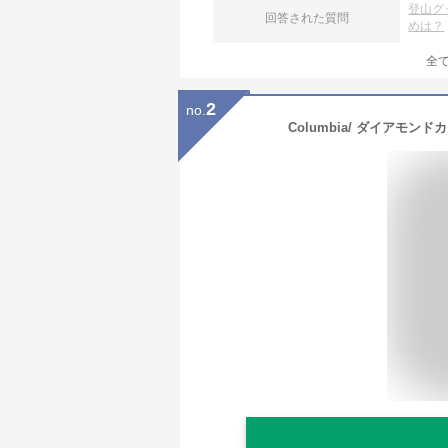
登山グ
回答された質問
めは？
全
2
no.
Columbia/ ダイアモン