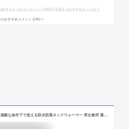
山好きさんへのプレゼント！5000円で買えるおすすめグッズは？
てのおすすめコメント
(
1
件)
>
【登山家も使用】ブランド名：FIXFIT 過酷な条件下で使える防水防風ネックウォーマー 男女兼用 通勤通学に人気 自転車やロードバイクの防寒 メンズ レディース 肌に優しいトリコット バイクウェア あったか防寒グッズ ゴルフ スキー スノーボード おすすめ LotNo.24