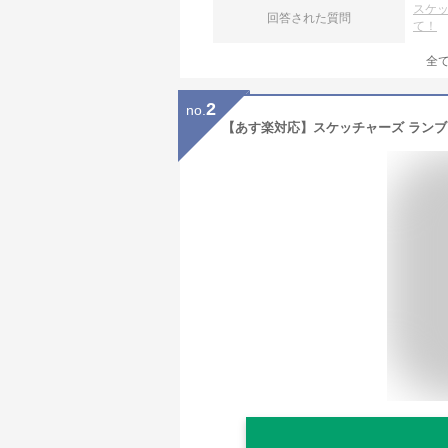
スケ
回答された質問
て！
全
2
no.