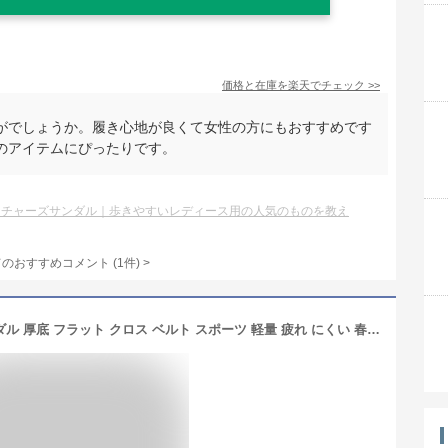
価格と在庫を
楽天
でチェック
>>
がでしょうか。履き心地が良くて女性の方にもおすすめです
のアイテムにぴったりです。
ッチャーズサンダル｜歩きやすいレディース用の人気のものを教え
てのおすすめコメント
(
1
件)
>
[1/2style] ニブンノイチスタイル サンダル 厚底 フラット クロス ベルト スポーツ 軽量 疲れ にくい 春夏 カジュアル ゴム ストラップ 韓国 風 レディース (黒,24.5cm)