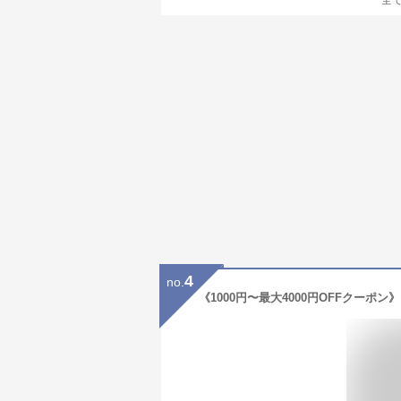
全
4
no.