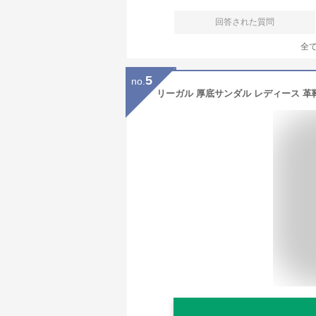
回答された質問
全
5
no.