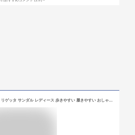
てのおすすめコメント
(
1
件)
>
《1000円〜最大4000円OFFクーポン》 リゲッタ サンダル レディース 歩きやすい 履きやすい おしゃれ 厚底 5.5cm ヒール 編み込み ストラップ 黒 オフィス ウェッジソール マジックテープ ベルクロ 甲高 幅広 日本製 大人可愛い グミインソール