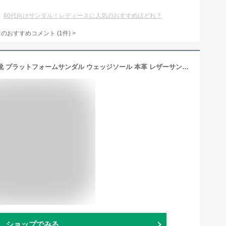
60代向けサンダル！レディースに人気のおすすめはどれ？
てのおすすめコメント
(
1
件)
>
リーガル 厚底サンダル レディース 革靴 プラットフォームサンダル ウェッジソール 本革 レザーサンダル ウェッジヒール ウェッジサンダル バックストラップ 黒 ブラック ブラウン 白 ホワイト ヒール約6.5cm クロコ 型押し ワニ柄 ボタニカル柄 F22M 送料無料 evid
ショップでみる