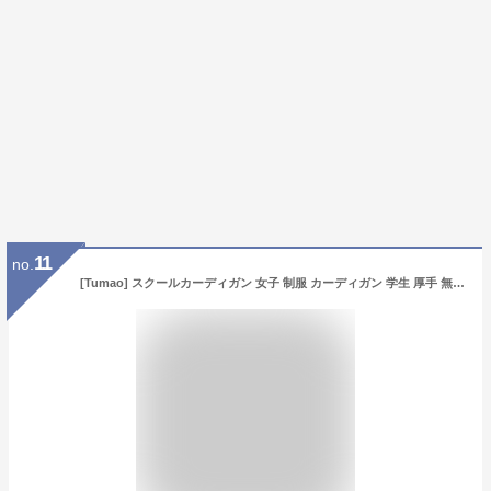
11
no.
[Tumao] スクールカーディガン 女子 制服 カーディガン 学生 厚手 無地 Vネック ゆったり 女子 通学 高校生 中学生 スクール Vネック セーター (JP, アルファベット, M, グレー)