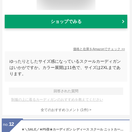
ショップでみる
価格と在庫を
Amazon
でチェック
>>
ゆったりとしたサイズ感になっているスクールカーディガン
はいかがですか。カラー展開は11色で、サイズは2XLまであ
ります。
回答された質問
制服の上に着るカーディガンのおすすめを教えてください
全てのおすすめコメント
(
1
件)
>
12
no.
★＼SALE／★P5倍★カーディガン レディース スクール ニットカーディガン レディース カーディガン 学生服 高校生 中学生 通学 スクールカーディガン ニット セーター 学生学校制服 オフィス 仕事着 通勤 事務 カジュアル 洗える 冬秋 学生服 高校生 中学生通学 セーター