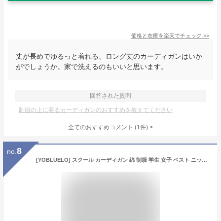
価格と在庫を
楽天
でチェック
>>
丈が長めでゆるっと着れる、ロング丈のカーディガンはいか
がでしょうか。家で洗えるのもいいと思います。
回答された質問
制服の上に着るカーディガンのおすすめを教えてください
全てのおすすめコメント
(
1
件)
>
8
no.
[YOBLUELO] スクール カーディガン 綿 制服 学生 女子 ベスト ニット レディース Vネック 通学 ゆったり メンズ 秋服 (JP, アルファベット, L, レギュラー, ワインレッド)