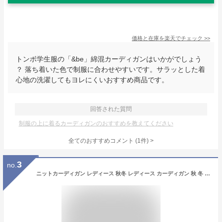
価格と在庫を
楽天
でチェック
>>
トンボ学生服の「&be」綿混カーディガンはいかがでしょう
？ 落ち着いた色で制服に合わせやすいです。サラッとした着
心地の洗濯してもヨレにくいおすすめ商品です。
回答された質問
制服の上に着るカーディガンのおすすめを教えてください
全てのおすすめコメント
(
1
件)
>
3
no.
ニットカーディガン レディース 秋冬 レディース カーディガン 秋 冬 ショート丈 長袖 カーディガン レディース ゆったり 秋 冬 ジャケット風 薄手 ニット レディース トップス カーディガン レディース 春夏 アウター レディースファッション ビッグシルエット