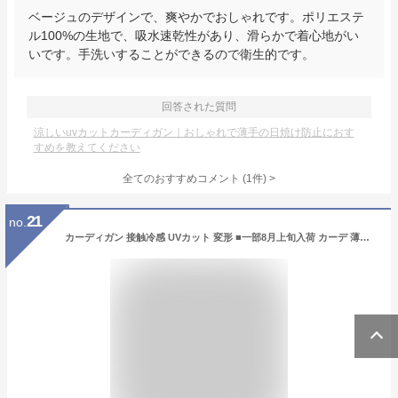
ベージュのデザインで、爽やかでおしゃれです。ポリエステ
ル100%の生地で、吸水速乾性があり、滑らかで着心地がい
いです。手洗いすることができるので衛生的です。
回答された質問
涼しいuvカットカーディガン｜おしゃれで薄手の日焼け防止におす
すめを教えてください
全てのおすすめコメント
(
1
件)
>
21
no.
カーディガン 接触冷感 UVカット 変形 ■一部8月上旬入荷 カーデ 薄手 レディース トップス ドルマン チュニック 紫外線対策 海 自転車 アウトドア ロング 長袖 ケープ ライトアウター 羽織 軽量 長い コクーン お尻が隠れる 体型カバー 大きいサイズ 黒 白 春 夏 HUG.U