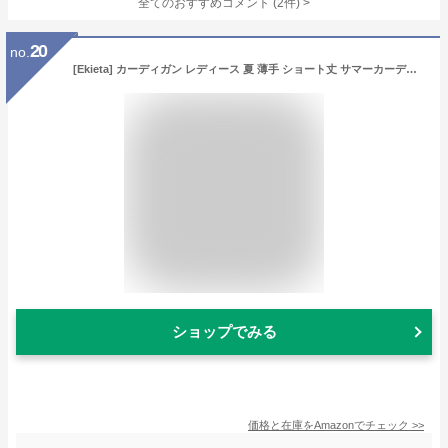
全てのおすすめコメント
(
2
件)
>
20
no.
[Ekieta] カーディガン レディース 夏 薄手 ショート丈 サマーカーディガン レディース UVカット 日焼け防止 冷房対策 吸汗速乾 通勤通学 紫外線対策 可愛い
ショップでみる
価格と在庫を
Amazon
でチェック
>>