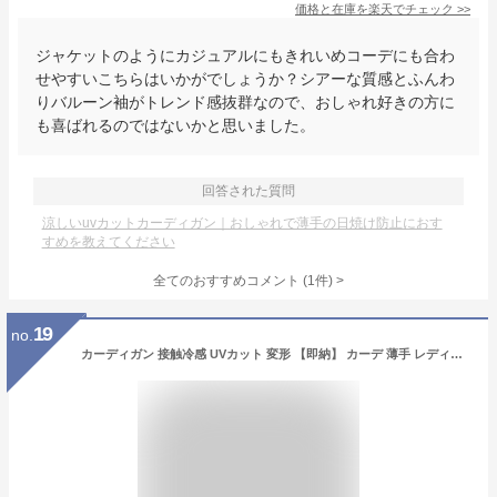
価格と在庫を
楽天
でチェック
>>
ジャケットのようにカジュアルにもきれいめコーデにも合わ
せやすいこちらはいかがでしょうか？シアーな質感とふんわ
りバルーン袖がトレンド感抜群なので、おしゃれ好きの方に
も喜ばれるのではないかと思いました。
回答された質問
涼しいuvカットカーディガン｜おしゃれで薄手の日焼け防止におす
すめを教えてください
全てのおすすめコメント
(
1
件)
>
19
no.
カーディガン 接触冷感 UVカット 変形 【即納】 カーデ 薄手 レディース トップス ドルマン チュニック 紫外線対策 海 自転車 アウトドア ロング 長袖 ケープ ライトアウター 羽織 軽量 長い コクーン お尻が隠れる 体型カバー 大きいサイズ 黒 白 春 夏 HUG.U