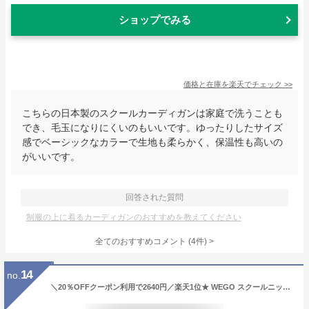
ショップでみる
価格と在庫を
楽天
でチェック
>>
こちらの日本製のスクールカーディガンは家庭で洗うことも
でき、毛玉になりにくいのもいいです。ゆったりしたサイズ
感でベーシックなカラーで生地も柔らかく、保温性も高いの
がいいです。
回答された質問
制服の上に着るカーディガンのおすすめを教えてください
全てのおすすめコメント
(
4
件)
>
14
no.
＼20％OFFクーポン利用で2640円／楽天1位★ WEGO スクールニットカーディガン レディース カーディガン 制服 学生 学生服 高校生 中学生 女子 女子高生 学校 事務 事務服 ゆったり 洗える 黒 ベージュ 白 春 秋 冬 ウィゴー