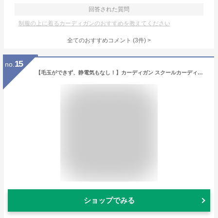
回答された質問
制服の上に着るカーディガンのおすすめを教えてください
全てのおすすめコメント
(
3
件)
>
15
no.
【毛玉ができず、静電気もなし！】カーディガン スクールカーディガン 制服カーディガン ギャル スクールニット 制服 暖かい スクールセーター コットン 学生 女子 長袖 レディース 春 夏 秋 冬 vカーディガン 赤 ワイン 紺 グレー 黒 羽織 大きいサイズ 小さい
ショップでみる