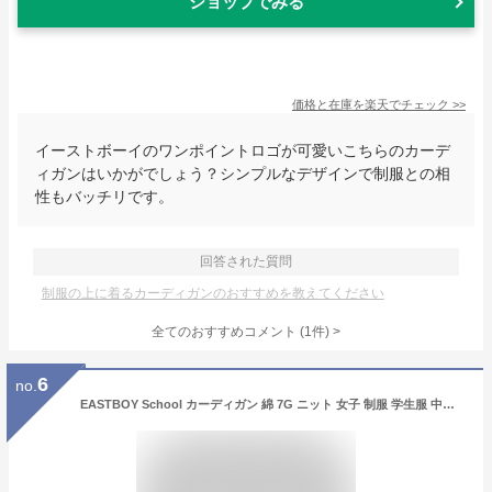
ショップでみる
価格と在庫を
楽天
でチェック
>>
イーストボーイのワンポイントロゴが可愛いこちらのカーデ
ィガンはいかがでしょう？シンプルなデザインで制服との相
性もバッチリです。
回答された質問
制服の上に着るカーディガンのおすすめを教えてください
全てのおすすめコメント
(
1
件)
>
6
no.
EASTBOY School カーディガン 綿 7G ニット 女子 制服 学生服 中学生 高校生 スクール イーストボーイ トップス カーディガン ネイビー レッド ブラック ホワイト【送料無料】