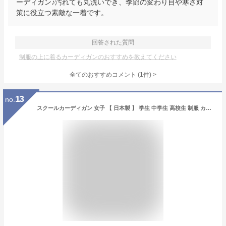
ーディガン♪汚れても丸洗いでき、季節の変わり目や寒さ対
策に役立つ素敵な一着です。
回答された質問
制服の上に着るカーディガンのおすすめを教えてください
全てのおすすめコメント
(
1
件)
>
13
no.
スクールカーディガン 女子 【 日本製 】 学生 中学生 高校生 制服 カーディガン スクール 紺 白 黒 ネイビー グレー オフホワイト ブラック ウール 洗える 毛玉になりにくい 無地 150 160 男女兼用 女 事務 カンコー KHS416