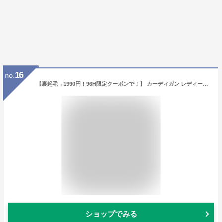
16
no.
【裏起毛→1990円！96H限定クーポンで！】 カーディガン レディース 裏起毛 極暖 あったか カーデ アウター 綿混 ゆったり スエット オーバーサイズ トップス スウェット カーデ 大きいサイズ 前ボタン 秋 冬 上着 羽織 [郵3]^v182^
ショップでみる