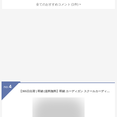
全てのおすすめコメント
(
1
件)
>
4
no.
【365日出荷 | 即納 |送料無料】即納 カーディガン スクールカーディガン 正統派 制服 春 夏 大人気 女子高生 通学 学生 中学 Vネック 無地 定番 綿100% JK JC レディース シンプル 黒 白 紺 ベージュ ピンク グレー パープル 大きい 小さい