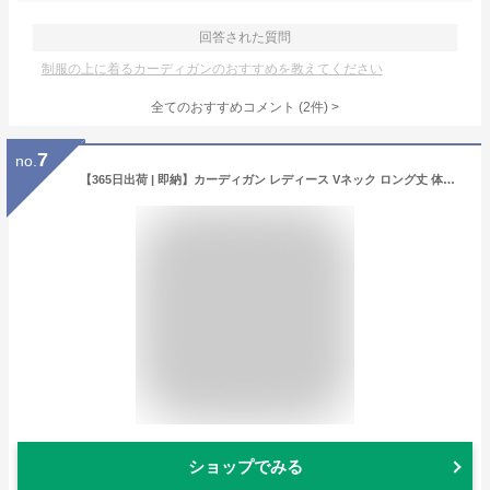
回答された質問
制服の上に着るカーディガンのおすすめを教えてください
全てのおすすめコメント
(
2
件)
>
7
no.
【365日出荷 | 即納】カーディガン レディース Vネック ロング丈 体型カバー きれいめ 秋 ニット 事務服 洗える 薄手 無地 ニット ロング カーデ シンプル 羽織り 大きいサイズ 会社 オフィス 制服 冷え対策【送料無料】KC522281
ショップでみる