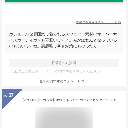
価格と在庫を
楽天
でチェック
>>
カジュアルな雰囲気で着られるスウェット素材のオーバーサ
イズカーディガンも可愛いですよ。袖がぽわんとなっている
のも良いですね。裏起毛で寒さ対策にもぴったり！
回答された質問
制服の上に着るカーディガンのおすすめを教えてください
全てのおすすめコメント
(
1
件)
>
17
no.
【20%OFFクーポン☆】UV加工トッパー カーディガン カーデ シアーサマーカーディガン M L UVカット 紫外線対策 UV対策 日焼け防止 冷房対策 長袖 トップス アウター 羽織り カットソー 無地 白 黒 薄手 春 夏 ミリアンデニ