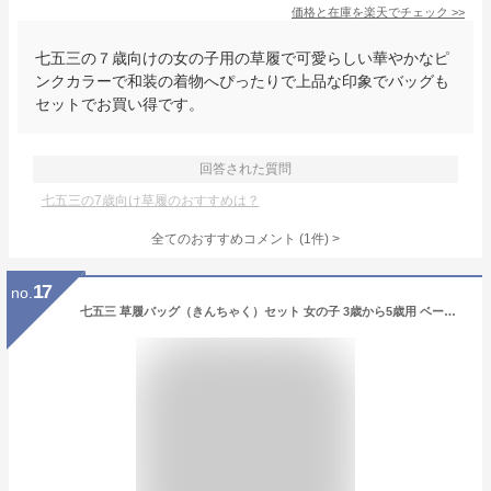
価格と在庫を
楽天
でチェック
>>
七五三の７歳向けの女の子用の草履で可愛らしい華やかなピ
ンクカラーで和装の着物へぴったりで上品な印象でバッグも
セットでお買い得です。
回答された質問
七五三の7歳向け草履のおすすめは？
全てのおすすめコメント
(
1
件)
>
17
no.
七五三 草履バッグ（きんちゃく）セット 女の子 3歳から5歳用 ベージュゴールド 友禅文様 日本製