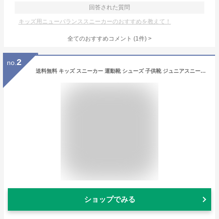
回答された質問
キッズ用ニューバランススニーカーのおすすめを教えて！
全てのおすすめコメント
(
1
件)
>
2
no.
送料無料 キッズ スニーカー 運動靴 シューズ 子供靴 ジュニアスニーカー 運動靴 キッズスニーカー 運動靴 ニューバランス NEWBALANCE 313/子ども 17-21.5cm 男の子 女の子 くつ 通学 通園 小学生 スポーティカジュアル おしゃれ 男児 女児/PO313-W-MAIN
ショップでみる