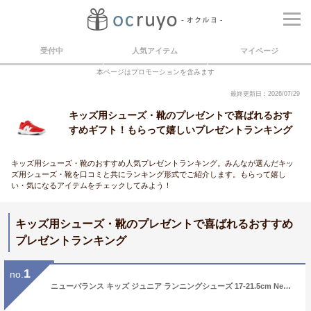
受付中
人気アイテム
マイページ
本ページはプロモーションを含みます
最終更新日：2026/07/29
キッズ用シューズ・靴のプレゼントで喜ばれるおす
すめギフト！もらって嬉しいプレゼントランキング
キッズ用シューズ・靴のおすすめ人気プレゼントランキング。みんなが選んだキッ
ズ用シューズ・靴を口コミと共にランキング形式でご紹介します。もらって嬉し
い・気になるアイテムをチェックしてみよう！
キッズ用シューズ・靴のプレゼントで喜ばれるおすすめ
プレゼントランキング
1
no.
ニューバランス キッズ ジュニア ランニングシューズ 17-21.5cm Newbalance 578 子供靴 スニーカー ゴム紐 キッズスニーカー 子ども 男の子 女の子 運動靴 小学生 小学校 体育 陸上 通学靴 普段履き カジュアル こども ブランド 570後継 くつ/PT578-RD