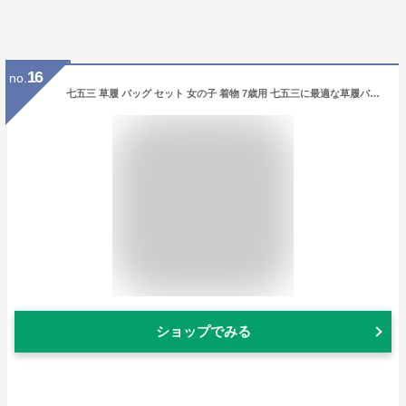
16
no.
七五三 草履 バッグ セット 女の子 着物 7歳用 七五三に最適な草履バッグセット ピンク地 友禅文様 日本製
ショップでみる