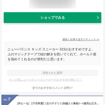
ショップでみる
価格と在庫を
楽天
でチェック
>>
ニューバランス キッズ スニーカー 323がおすすめですよ。
上のマジックテープで紐の解きを防いでくれて、ホールド感
を強めてくれるのが便利だと思います。
回答された質問
キッズ用ニューバランススニーカーのおすすめを教えて！
全てのおすすめコメント
(
3
件)
>
7
no.
[和もーる] 【子供草履】(女の子ぞうり)刺繍入り鼻緒3～5歳用お正月、七五三、踊り、前撮りに (全長約18ｃｍ（適応サイズ16.5～18.0ｃｍ程度）) KSM018