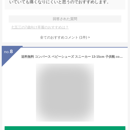
いていても痛くなりにくいと思うのでおすすめします。
回答された質問
七五三の7歳向け草履のおすすめは？
全てのおすすめコメント
(
1
件)
>
8
no.
送料無料 コンバース ベビーシューズ スニーカー 13-15cm 子供靴 converse BABY RS ベビーRS ベビー靴 キッズスニーカー 子ども カジュアル レトロラン スポーティ 赤ちゃん 幼児 園児 男の子 女の子 かわいい おしゃれ こども ブランド くつ プレゼント/3730350