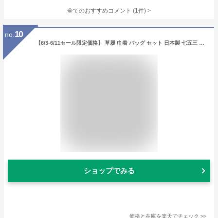
全てのおすすめコメント
(
1
件)
>
10
no.
【6/3-6/11セール限定価格】 草履 巾着 バッグ セット 日本製 七五三 古典柄 ぞうり きんちゃく 7歳 七歳 3歳 三歳 5歳 五歳 { 草履 卒園式 バッグ セット 巾着 女の子 子供
ショップでみる
価格と在庫を
楽天
でチェック
>>