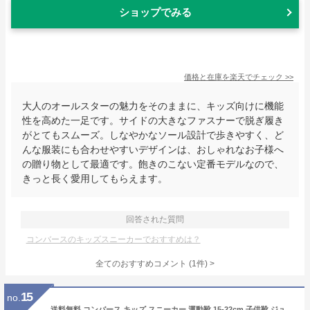
ショップでみる
価格と在庫を
楽天
でチェック
>>
大人のオールスターの魅力をそのままに、キッズ向けに機能
性を高めた一足です。サイドの大きなファスナーで脱ぎ履き
がとてもスムーズ。しなやかなソール設計で歩きやすく、ど
んな服装にも合わせやすいデザインは、おしゃれなお子様へ
の贈り物として最適です。飽きのこない定番モデルなので、
きっと長く愛用してもらえます。
回答された質問
コンバースのキッズスニーカーでおすすめは？
全てのおすすめコメント
(
1
件)
>
15
no.
送料無料 コンバース キッズ スニーカー 運動靴 15-22cm 子供靴 ジュニアスニーカー 運動靴 キッズスニーカー 運動靴/converse チャイルド オールスター N Z OX/ローカット ジュニア シューズ 子ども こども 定番 ホワイト レッド ブラック CHILD ALL シンプル くつ/3271205