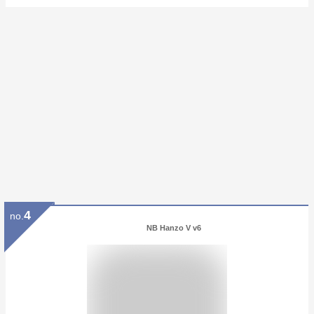
4
no.
NB Hanzo V v6