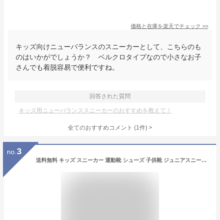
価格と在庫を
楽天
でチェック
>>
キッズ向けニューバランスのスニーカーとして、こちらのも
のはいかがでしょうか？ ベルクロタイプなので小さなお子
さんでも着脱容易で便利ですね。
回答された質問
キッズ用ニューバランススニーカーのおすすめを教えて！
全てのおすすめコメント
(
1
件)
>
3
no.
送料無料 キッズ スニーカー 運動靴 シューズ 子供靴 ジュニアスニーカー 運動靴 キッズスニーカー 運動靴 ニューバランス NEWBALANCE 313/子ども 17-21.5cm 男の子 女の子 くつ 通学 通園 小学生 スポーティカジュアル おしゃれ 男児 女児/PO313-W-MAIN