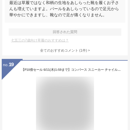
最近は草履ではなく和柄の生地をあしらった靴を履くお子さ
んも増えていますよ。パールをあしらっているので足元から
華やかにできますし、靴なので足が痛くなりません。
回答された質問
七五三の7歳向け草履のおすすめは？
全てのおすすめコメント
(
1
件)
>
19
no.
【P10倍セール 6/11(木)1:59まで】コンバース スニーカー チャイルド オールスター ライト V-1 HI キッズスニーカー ゴム紐 マジックテープ CONVERSE CHILD ALL STAR LIGHT V-1 HI