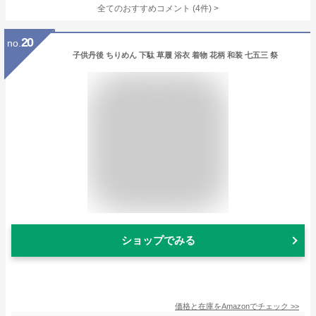
全てのおすすめコメント
(
4
件)
>
20
no.
子供丹後 ちりめん 下駄 草履 浴衣 着物 花柄 和装 七五三 祭
ショップでみる
価格と在庫を
Amazon
でチェック
>>