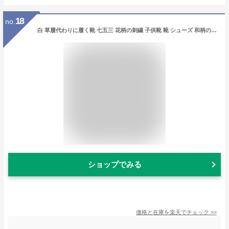
18
no.
白 草履代わりに履く靴 七五三 花柄の刺繍 子供靴 靴 シューズ 和柄の靴 パール 女の子 キッズ 赤 ピンク 着物 歩きやすい 草履代わりに履く靴 痛くない 草履 こども 和装 光沢 サテン ゴージャス 靴
ショップでみる
価格と在庫を
楽天
でチェック
>>