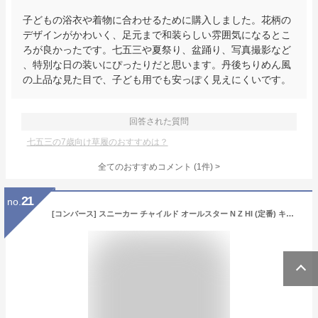
子どもの浴衣や着物に合わせるために購入しました。花柄の
デザインがかわいく、足元まで和装らしい雰囲気になるとこ
ろが良かったです。七五三や夏祭り、盆踊り、写真撮影など
、特別な日の装いにぴったりだと思います。丹後ちりめん風
の上品な見た目で、子ども用でも安っぽく見えにくいです。
回答された質問
七五三の7歳向け草履のおすすめは？
全てのおすすめコメント
(
1
件)
>
21
no.
[コンバース] スニーカー チャイルド オールスター N Z HI (定番) キッズ ベージュ 21.0 cm