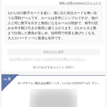
価格と在庫を
Amazon
でチェック
>>
1から15の数字カードを使い、場に出た得点カードを奪い合
う心理戦ゲームです。ルールは非常にシンプルですが、他の
人と同じ数字を出すと無効になるルールが絶妙で、相手の読
みを外す駆け引きが最高に盛り上がります。2人から大人数
まで白熱した勝負が楽しめ、短時間で何度も遊びたくなる、
大人のパーティーに最適な名作です。
回答された質問
大人が楽しめるカードゲームのおすすめを教えてください。
全てのおすすめコメント
(
2
件)
>
9
no.
カードゲーム【犯人はお前だ！って、いいたいだけのゲーム】 ウソつきの犯人を質問であぶり出せ！笑って見破る推理型コミュニケーションゲーム 家族・友人・初対面でも盛り上がる (7歳以上) PAPIRAY（パピレイ）