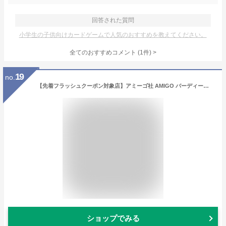
回答された質問
小学生の子供向けカードゲームで人気のおすすめを教えてください。
全てのおすすめコメント
(
1
件)
>
19
no.
【先着フラッシュクーポン対象店】アミーゴ社 AMIGO バーディーパーティー アナログ 色合わせ ゲーム テーブルゲーム カードゲーム 紙製カード AM5907 4歳から 子供 おもちゃ ギフト プレゼント 知育玩具 脳トレ 認知症予防
ショップでみる