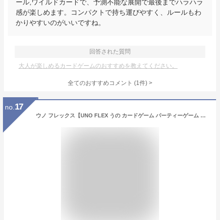
ール,ワイルドカードで、予測不能な展開で最後までハラハラ
感が楽しめます。コンパクトで持ち運びやすく、ルールもわ
かりやすいのがいいですね。
回答された質問
大人が楽しめるカードゲームのおすすめを教えてください。
全てのおすすめコメント
(
1
件)
>
17
no.
ウノ フレックス【UNO FLEX うの カードゲーム パーティーゲーム 2〜8人プレイ 7歳以上 マテルゲーム 頭脳戦 子供〜大人まで 親子 家族 友達 小学生 脳トレ】ネコポス発送 送料無料 マジックナイト RM135967