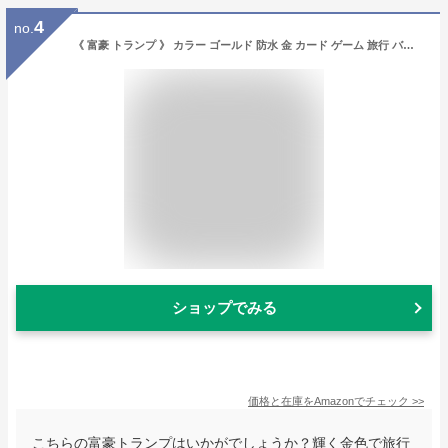
4
no.
《 富豪 トランプ 》 カラー ゴールド 防水 金 カード ゲーム 旅行 ババ抜き ポーカー マジック 運 学校 子供 麻雀 飲み屋 バー 大晦日 GW カラオケ
ショップでみる
価格と在庫を
Amazon
でチェック
>>
こちらの富豪トランプはいかがでしょうか？輝く金色で旅行