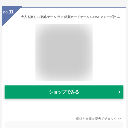
11
no.
大人も楽しい 戦略ゲーム ラマ 紙製カードゲーム LAMA アミーゴ社 AMIGO ゲーム テーブルゲーム アナログ カードゲーム 紙製カード AM1907 8歳から 子供 おもちゃ 知育玩具 脳トレ 認知症予防 家遊び 敬老の日 孫
ショップでみる
価格と在庫を
楽天
でチェック
>>