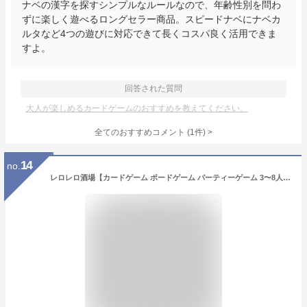
ナベの漢字を探すシンプルなルールなので、年齢性別を問わ
ずに楽しく遊べるロングセラー商品。スピードナベにナベカ
ルタなど4つの遊びに対応できて長くコスパ良く活用できま
すよ。
回答された質問
大人が楽しめるカードゲームのおすすめを教えてください。
全てのおすすめコメント
(
1
件)
>
14
no.
レロレロ酒場【カードゲーム ボードゲーム パーティーゲーム 3〜8人プレイ 12歳以上 カルタ 子供〜大人まで 親子 家族 友達 小学生】小型宅配便発送 送料無料 マジックナイト BE639812