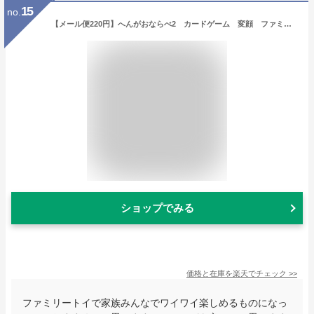
15
no.
【メール便220円】へんがおならべ2 カードゲーム 変顔 ファミリートイ お正月 キッズ 子供 大人 おもしろ こども園 保育園 幼稚園 行事【Artec アーテック】
ショップでみる
価格と在庫を
楽天
でチェック
>>
ファミリートイで家族みんなでワイワイ楽しめるものになっ