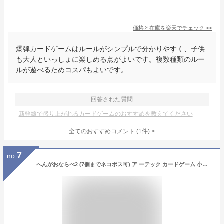
価格と在庫を
楽天
でチェック
>>
爆弾カードゲームはルールがシンプルで分かりやすく、子供
も大人といっしょに楽しめる点がよいです。複数種類のルー
ルが遊べるためコスパもよいです。
回答された質問
新幹線で盛り上がれるカードゲームのおすすめを教えてください
全てのおすすめコメント
(
1
件)
>
7
no.
へんがおならべ2 (7個までネコポス可) ア ーテック カードゲーム 小学生 幼稚園 保育園 子ども おもしろ お正月 えあわせ 絵合わせ 変顔