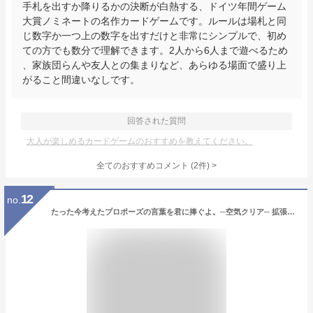
手札を出すか降りるかの決断が白熱する、ドイツ年間ゲーム
大賞ノミネートの名作カードゲームです。ルールは場札と同
じ数字か一つ上の数字を出すだけと非常にシンプルで、初め
ての方でも数分で理解できます。2人から6人まで遊べるため
、家族団らんや友人との集まりなど、あらゆる場面で盛り上
がること間違いなしです。
回答された質問
大人が楽しめるカードゲームのおすすめを教えてください。
全てのおすすめコメント
(
2
件)
>
12
no.
たった今考えたプロポーズの言葉を君に捧ぐよ。─空気クリア─ 拡張版【拡張セット カードゲーム パーティーゲーム 13歳以上 子供〜大人まで 恋人 彼氏 彼女 友達】定形外発送可1p450円 マジックナイト BE250085