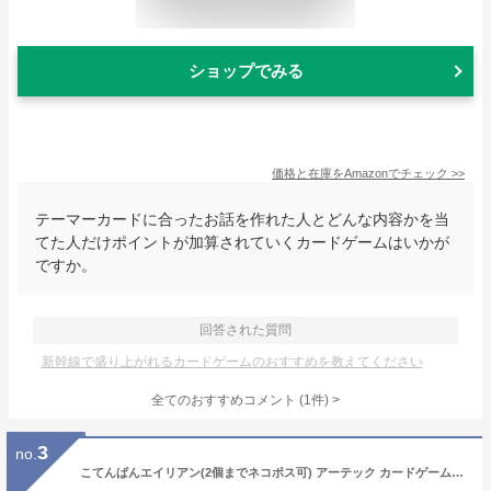
ショップでみる
価格と在庫を
Amazon
でチェック
>>
テーマーカードに合ったお話を作れた人とどんな内容かを当
てた人だけポイントが加算されていくカードゲームはいかが
ですか。
回答された質問
新幹線で盛り上がれるカードゲームのおすすめを教えてください
全てのおすすめコメント
(
1
件)
>
3
no.
こてんぱんエイリアン(2個までネコポス可) アーテック カードゲーム 小学生 幼稚園 子ども おもしろ お正月 宇宙 神経衰弱