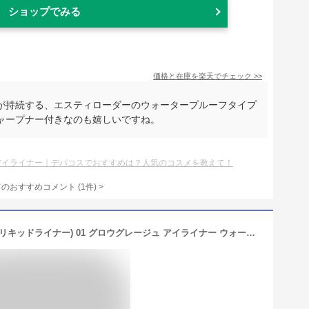
ショップでみる
価格と在庫を
楽天
でチェック
>>
が持続する、エスティローダーのウォータープルーフタイプ
ャープナー付きなのも嬉しいですね。
アイライナー｜デパコスでおすすめは？人気のコスメを教えて！
てのおすすめコメント
(
1
件)
>
ettusais(エテュセ) アイエディション (リキッドライナー) 01 グロウグレージュ アイライナー ウォータープルーフ 0.35mL