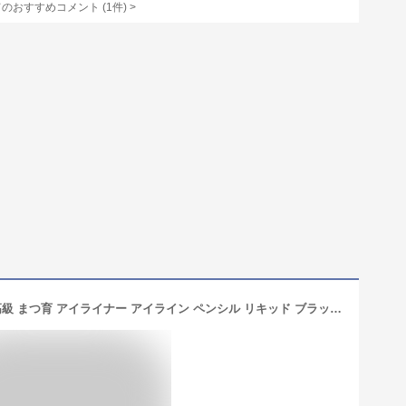
てのおすすめコメント
(
1
件)
>
[送料無料] 日本製 まつ毛美容液配合 高級 まつ育 アイライナー アイライン ペンシル リキッド ブラック 黒 ブラウン 茶 ライトブラウン 薄茶 伸びる 育毛 美容成分配合 0.6ml | 落ちない リキッドアイライナー ウォータープルーフ 化粧品 メイク 落ちない 国産