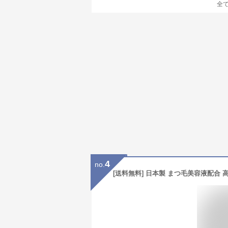
全
4
no.