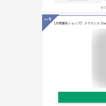
全
5
no.