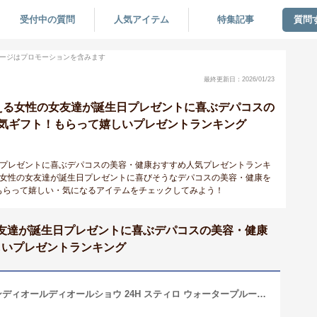
受付中の質問
人気アイテム
特集記事
質問
ージはプロモーションを含みます
最終更新日：2026/01/23
で買える女性の女友達が誕生日プレゼントに喜ぶデパコスの
気ギフト！もらって嬉しいプレゼントランキング
生日プレゼントに喜ぶデパコスの美容・健康おすすめ人気プレゼントランキ
える女性の女友達が誕生日プレゼントに喜びそうなデパコスの美容・健康を
もらって嬉しい・気になるアイテムをチェックしてみよう！
の女友達が誕生日プレゼントに喜ぶデパコスの美容・健康
しいプレゼントランキング
♪ #296【Christian Dior】クリスチャンディオールディオールショウ 24H スティロ ウォータープルーフ#296 マット ブルー＜ペンシルアイライナー＞＜アイライン＞＜24時間＞