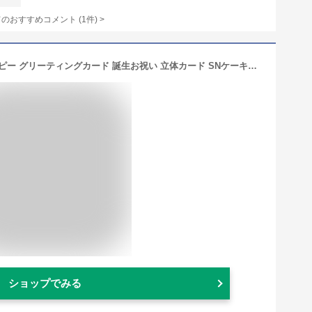
てのおすすめコメント
(
1
件)
>
【最大1000円OFFクーポン！】スヌーピー グリーティングカード 誕生お祝い 立体カード SNケーキとはしご2 ピーナッツ 日本ホールマーク バースデーカード キャラクター メッセージカード グッズ メール便可 シネマコレクション
ショップでみる