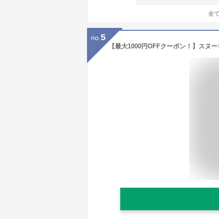
全
5
no.