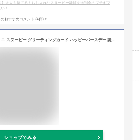
女性】大人も持てる！おしゃれなスヌーピー雑貨を送別会のプチギフ
たい！
てのおすすめコメント
(
4
件)
>
メッセージカード バースデーカード ミニ スヌーピー グリーティングカード ハッピーバースデー 誕生日 サンキュー 飛び出す 立体的 可愛い Hallmark プレゼント ギフト 手書きメッセージ スヌーピーグッズ スヌーピー雑貨 ダブルスリー
ショップでみる