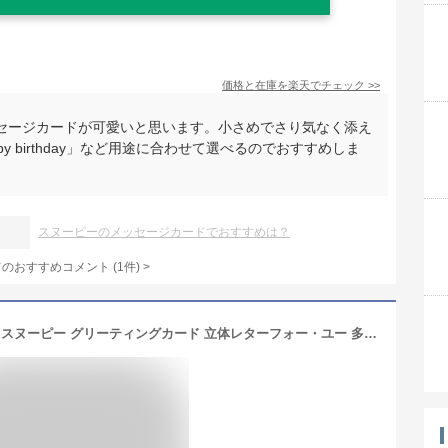
価格と在庫を
楽天
でチェック
>>
セージカードが可愛いと思います。小さめでさり気なく添え
ppy birthday」など用途に合わせて選べるのでおすすめしま
スヌーピーのメッセージカードでおすすめは？
てのおすすめコメント
(
1
件)
>
Hallmark(ホールマーク) ホールマーク スヌーピー グリーティングカード 立体レターフォー・ユー 多目的 826345