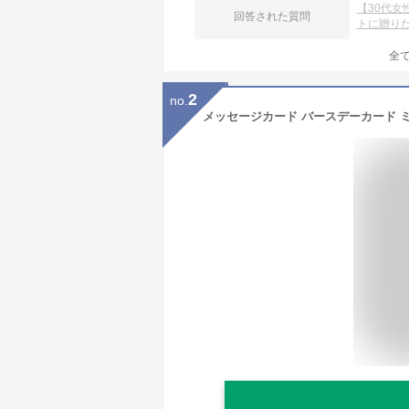
【30代
回答された質問
トに贈り
全
2
no.