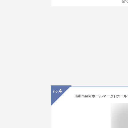
全
4
no.
Hallmark(ホールマーク) ホ