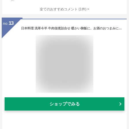
全てのおすすめコメント
(
1
件)
>
13
no.
日本料理 浅草今半 牛肉佃煮詰合せ 暖かい御飯に、お酒のおつまみに 惣菜ギフト 珍味 出産内祝い 結婚内祝い 内祝い お返し 快気祝い 御祝い 快気祝い 香典返し 法事 お供え 誕生日粗供養 満中陰志 ご挨拶 コンペ 景品 粗品 のし包装無 [ お祝い返し 母の日 父の日 ]
ショップでみる