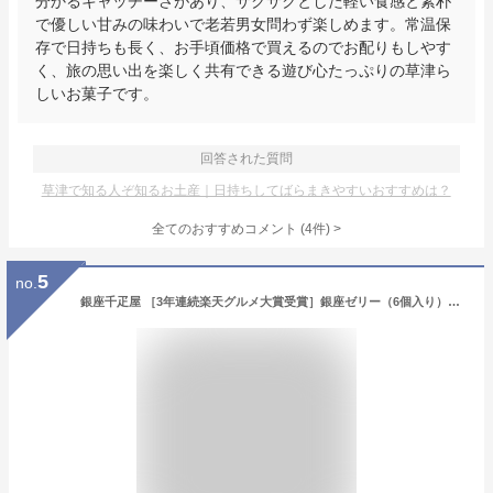
分かるキャッチーさがあり、サクサクとした軽い食感と素朴
で優しい甘みの味わいで老若男女問わず楽しめます。常温保
存で日持ちも長く、お手頃価格で買えるのでお配りもしやす
く、旅の思い出を楽しく共有できる遊び心たっぷりの草津ら
しいお菓子です。
回答された質問
草津で知る人ぞ知るお土産｜日持ちしてばらまきやすいおすすめは？
全てのおすすめコメント
(
4
件)
>
5
no.
銀座千疋屋 ［3年連続楽天グルメ大賞受賞］銀座ゼリー（6個入り）［ポイント2倍］～ お中元 御中元 父の日 母の日 ゼリー ギフト 贈り物 フルーツ スイーツ プレゼント お菓子 内祝い 誕生日 お祝い 御礼 快気内祝 お見舞い 千疋屋 ～