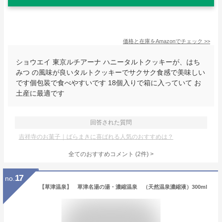
価格と在庫を
Amazon
でチェック
>>
ショウエイ 東京ルチアーナ ハニータルトクッキーが、はち
みつ の風味が良いタルトクッキーでサクサク食感で美味しい
です個包装で食べやすいです 18個入りで箱に入っていて お
土産に最適です
回答された質問
吉祥寺のお菓子｜ばらまきに喜ばれる人気のおすすめは？
全てのおすすめコメント
(
2
件)
>
17
no.
【草津温泉】 草津名湯の湯・濃縮温泉 （天然温泉濃縮液）300ml