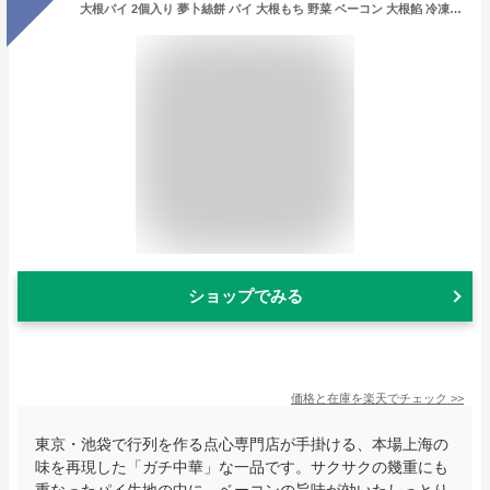
大根パイ 2個入り 夢卜絲餅 パイ 大根もち 野菜 ベーコン 大根餡 冷凍 電子レンジ 中華 飲茶 点心 ガチ中華 中華料理 総菜 ガチ中華 東京 池袋 国内製造 永祥生煎館 中華総菜 お取り寄せグルメ えいしょうせいせんかん
ショップでみる
価格と在庫を
楽天
でチェック
>>
東京・池袋で行列を作る点心専門店が手掛ける、本場上海の
味を再現した「ガチ中華」な一品です。サクサクの幾重にも