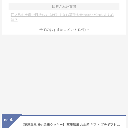
回答された質問
江ノ島お土産で日持ちするばらまきお菓子や食べ物などのおすすめ
は？
全てのおすすめコメント
(
1
件)
>
4
no.
【草津温泉 湯もみ板クッキー】 草津温泉 お土産 ギフト プチギフト ミニギフト プレゼント 草津 温泉 湯もみ板 かわいい クッキー 食品 手土産 常温 洋菓子 バレンタイン バレンタインデー おみやげ