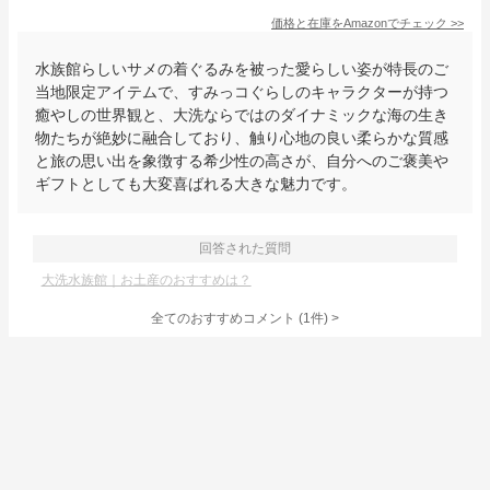
価格と在庫を
Amazon
でチェック
>>
水族館らしいサメの着ぐるみを被った愛らしい姿が特長のご
当地限定アイテムで、すみっコぐらしのキャラクターが持つ
癒やしの世界観と、大洗ならではのダイナミックな海の生き
物たちが絶妙に融合しており、触り心地の良い柔らかな質感
と旅の思い出を象徴する希少性の高さが、自分へのご褒美や
ギフトとしても大変喜ばれる大きな魅力です。
回答された質問
大洗水族館｜お土産のおすすめは？
全てのおすすめコメント
(
1
件)
>