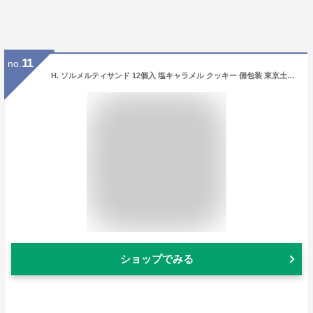
11
no.
H. ソルメルティサンド 12個入 塩キャラメル クッキー 個包装 東京土産 Y2K 平成 高級感 高見え 配りやすい クリスマス 年末年始 お年賀 帰省 七五三 お歳暮 入園 入学 入社 卒業 転職 送別会 新生活 学生 新学期 差し入れ お中元 帰省土産 Tokyo souvenir sweets Japan
ショップでみる