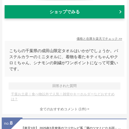
ショップでみる
価格と在庫を
楽天
でチェック
>>
こちらの千葉県の成田山限定タオルはいかがでしょうか。パ
ステルカラーのミニタオルに、着物を着たキティちゃんやク
ロミちゃん、シナモンの刺繍がワンポイントになって可愛い
です。
回答された質問
千葉お土産｜食べ物以外で人気！雑貨やキーホルダーなどおすすめ
は？
全てのおすすめコメント
(
1
件)
>
8
no.
【楽天1位】 2025年3月放送のフジテレビ系「酒のツマミになる話」で紹介されました クリームチーズ生ハム包み【KOBE伍魚福】おつまみ チーズ ワイン 生ハム 】 珍味 おつまみ 極める