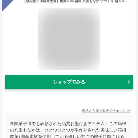
【全国菓子博金賞受賞】創業75年 箱根 八里もなか 手づくり 箱入 8房24個入 お取り寄せ ご当地 銘菓 箱根銘菓 モナカ 最中 和菓子 国産素材使用 和スイーツ スイーツ 生菓子
ショップでみる
価格と在庫を
楽天
でチェック
>>
全国菓子博でも表彰された品質お墨付きアイテム！この箱根
の八里もなかは、ひとつひとつが手作りされた美味しい箱根
銘菓♪国産素材を使用している優しい甘さの餡子に癒される