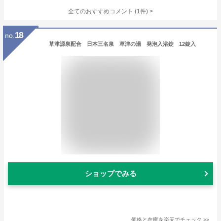
全てのおすすめコメント
(
1
件)
>
18
no.
草津源泉配合 日本三名泉 草津の湯 発泡入浴錠 12錠入
ショップでみる
価格と在庫を
楽天
でチェック
>>