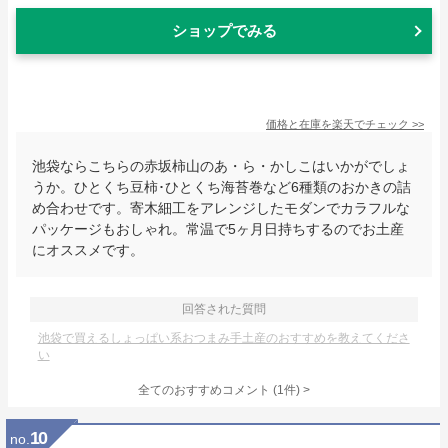
ショップでみる
価格と在庫を
楽天
でチェック
>>
池袋ならこちらの赤坂柿山のあ・ら・かしこはいかがでしょ
うか。ひとくち豆柿･ひとくち海苔巻など6種類のおかきの詰
め合わせです。寄木細工をアレンジしたモダンでカラフルな
パッケージもおしゃれ。常温で5ヶ月日持ちするのでお土産
にオススメです。
回答された質問
池袋で買えるしょっぱい系おつまみ手土産のおすすめを教えてくださ
い
全てのおすすめコメント
(
1
件)
>
10
no.