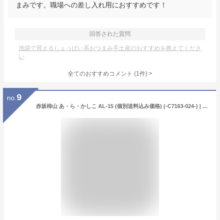
まみです。職場への差し入れ用におすすめです！
回答された質問
池袋で買えるしょっぱい系おつまみ手土産のおすすめを教えてくださ
い
全てのおすすめコメント
(
1
件)
>
9
no.
赤坂柿山 あ・ら・かしこ AL-15 (個別送料込み価格) (-C7163-024-) | 内祝い ギフト 出産内祝い 引き出物 結婚内祝い 快気祝い お返し 志