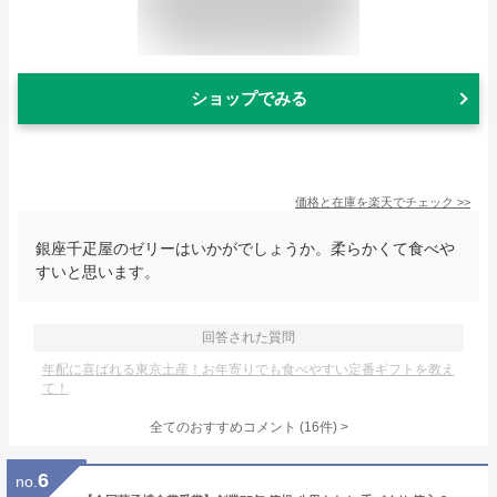
ショップでみる
価格と在庫を
楽天
でチェック
>>
銀座千疋屋のゼリーはいかがでしょうか。柔らかくて食べや
すいと思います。
回答された質問
年配に喜ばれる東京土産！お年寄りでも食べやすい定番ギフトを教え
て！
全てのおすすめコメント
(
16
件)
>
6
no.