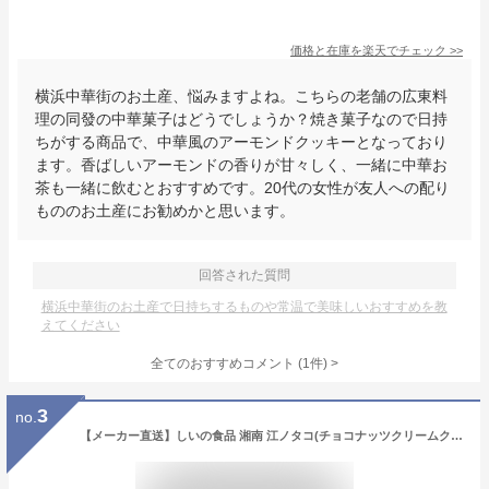
価格と在庫を
楽天
でチェック
>>
横浜中華街のお土産、悩みますよね。こちらの老舗の広東料
理の同發の中華菓子はどうでしょうか？焼き菓子なので日持
ちがする商品で、中華風のアーモンドクッキーとなっており
ます。香ばしいアーモンドの香りが甘々しく、一緒に中華お
茶も一緒に飲むとおすすめです。20代の女性が友人への配り
もののお土産にお勧めかと思います。
回答された質問
横浜中華街のお土産で日持ちするものや常温で美味しいおすすめを教
えてください
全てのおすすめコメント
(
1
件)
>
3
no.
【メーカー直送】しいの食品 湘南 江ノタコ(チョコナッツクリームクッキー） 10個入 たこ クッキー 湘南 江ノ島 お土産 可愛い お取り寄せ