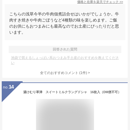
価格と在庫を
楽天
でチェック
>>
こちらの浅草今半の牛肉佃煮詰合せはいかがでしょうか。牛
肉すき焼きや牛肉ごぼうなど4種類の味を楽しめます。ご飯
のお供にもおつまみにも最高なのでお土産にぴったりだと思
います。
回答された質問
池袋で買えるしょっぱい系おつまみ手土産のおすすめを教えてくださ
い
全てのおすすめコメント
(
1
件)
>
14
no.
湯けむり草津 スイートミルクラングドシャ 16枚入（DM便不可）