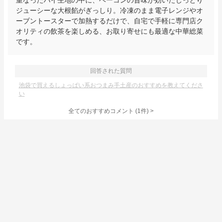
重なったパイ生地の中に、ベーコンの旨味が効いたしっとり
ジューシーな大根餡がぎっしり。冷凍のまま電子レンジやオ
ーブントースターで加熱するだけで、自宅で手軽に専門店ク
オリティの飲茶を楽しめる、お取り寄せにも最適な中華総菜
です。
回答された質問
池袋で買えるしょっぱい系おつまみ手土産のおすすめを教えてくださ
い
全てのおすすめコメント
(
1
件)
>