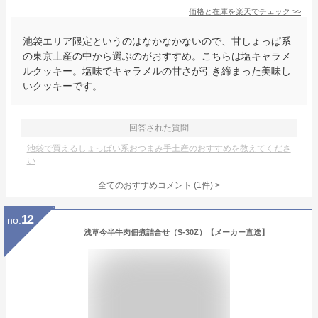
価格と在庫を
楽天
でチェック
>>
池袋エリア限定というのはなかなかないので、甘しょっぱ系
の東京土産の中から選ぶのがおすすめ。こちらは塩キャラメ
ルクッキー。塩味でキャラメルの甘さが引き締まった美味し
いクッキーです。
回答された質問
池袋で買えるしょっぱい系おつまみ手土産のおすすめを教えてくださ
い
全てのおすすめコメント
(
1
件)
>
12
no.
浅草今半牛肉佃煮詰合せ（S-30Z）【メーカー直送】