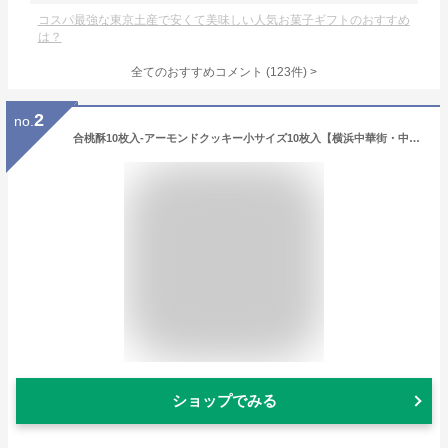
コスパ最強な東京土産で安くて美味しい人気お菓子ギフトのおすすめ
は？
全てのおすすめコメント
(
123
件)
>
2
no.
合桃酥10枚入-アーモンドクッキー小サイズ10枚入【横浜中華街・中華菜館 同發】
ショップでみる