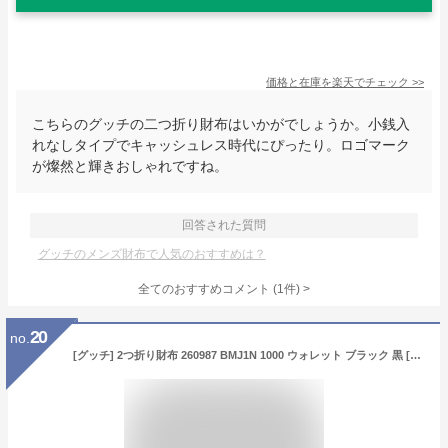
価格と在庫を
楽天
でチェック
>>
こちらのグッチの二つ折り財布はいかがでしょうか。小銭入
れなしタイプでキャッシュレス時代にぴったり。ロゴマーク
が燦然と輝きおしゃれですね。
回答された質問
グッチのメンズ財布で人気のおすすめは？
全てのおすすめコメント
(
1
件)
>
20
no.
[グッチ] 2つ折り財布 260987 BMJ1N 1000 ウォレット ブラック 黒 [並行輸入品]