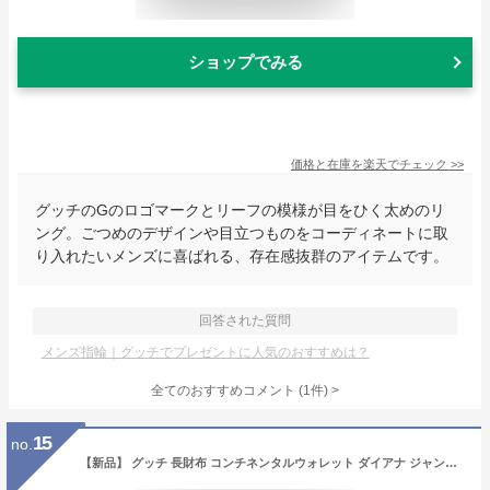
ショップでみる
価格と在庫を
楽天
でチェック
>>
グッチのGのロゴマークとリーフの模様が目をひく太めのリ
ング。ごつめのデザインや目立つものをコーディネートに取
り入れたいメンズに喜ばれる、存在感抜群のアイテムです。
回答された質問
メンズ指輪｜グッチでプレゼントに人気のおすすめは？
全てのおすすめコメント
(
1
件)
>
15
no.
【新品】 グッチ 長財布 コンチネンタルウォレット ダイアナ ジャンボ GGキャンバス レザー バンブー ベージュ ブラウン グッチ ラウンドファスナー長財布 GUCCI グッチ 財布 レディース メンズ GGロゴ ラウンドジップ ロングウォレット ブランド