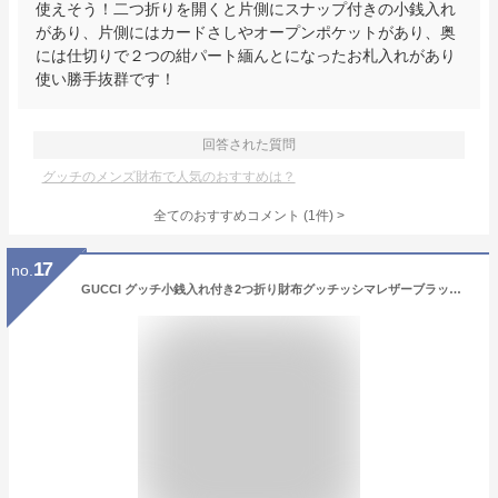
使えそう！二つ折りを開くと片側にスナップ付きの小銭入れ
があり、片側にはカードさしやオープンポケットがあり、奥
には仕切りで２つの紺パート緬んとになったお札入れがあり
使い勝手抜群です！
回答された質問
グッチのメンズ財布で人気のおすすめは？
全てのおすすめコメント
(
1
件)
>
17
no.
GUCCI グッチ小銭入れ付き2つ折り財布グッチッシマレザーブラック ダークブラウンハイビスカスレッド プラチナムグレーGGエンボス AVEL 型押しカーフ アイコンロゴ10002014DBR 1217GY6433HREメンズ ウォレットカーキ ベージュ