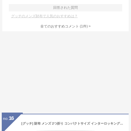
回答された質問
グッチのメンズ財布で人気のおすすめは？
全てのおすすめコメント
(
1
件)
>
16
no.
[グッチ] 財布 メンズ 2つ折り コンパクトサイズ インターロッキングG カードケース レザー 734998 DJ20N 1000 ブラック [並行輸入品]