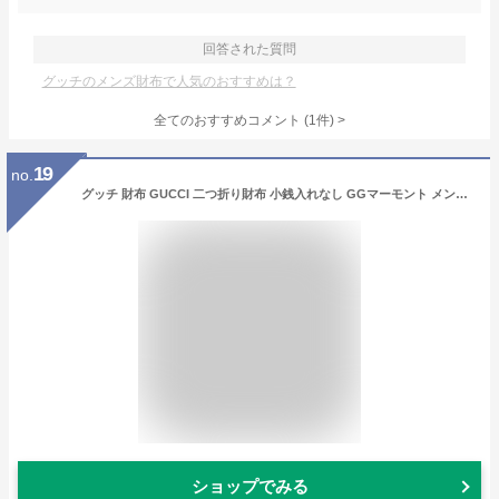
回答された質問
グッチのメンズ財布で人気のおすすめは？
全てのおすすめコメント
(
1
件)
>
19
no.
グッチ 財布 GUCCI 二つ折り財布 小銭入れなし GGマーモント メンズ ブラック 428726-DJ20T-1000 【在庫あり】 【誕生日 お祝い プレゼント ギフト】
ショップでみる