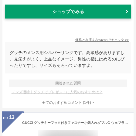
ショップでみる
価格と在庫を
Amazon
でチェック
>>
グッチのメンズ用シルバーリングです。高級感がありますし
、見栄えがよく、上品なイメージ。男性の指にはめるのにぴ
ったりですし、サイズもそろっていますよ。
回答された質問
メンズ指輪｜グッチでプレゼントに人気のおすすめは？
全てのおすすめコメント
(
1
件)
>
13
no.
GUCCI グッチキーフック付きファスナー小銭入れダブルG ウェブラインコーティングGGスプリームキャンバスベージュ×ブラウン ネイビー レザートリム オフィディアキーリング付きコインケースキーケース グリーン×レッド8745BEBR96IWN4076NV GGロゴ