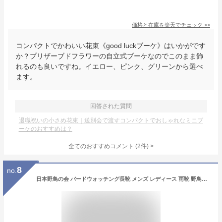
価格と在庫を
楽天
でチェック
>>
コンパクトでかわいい花束《good luckブーケ》はいかがです
か？プリザーブドフラワーの自立式ブーケなのでこのまま飾
れるのも良いですね。イエロー、ピンク、グリーンから選べ
ます。
回答された質問
退職祝いの小さめ花束｜送別会で渡すコンパクトでおしゃれなミニブ
ーケのおすすめは？
全てのおすすめコメント
(
2
件)
>
8
no.
日本野鳥の会 バードウォッチング長靴 メンズ レディース 雨靴 野鳥の会 レインブーツ 収納袋付き 完全防水 軽量 収納 折り畳み 滑りにくい ロング おしゃれ かわいい 冬雪 大雨 園芸 田植え 農作業 作業用 釣り 野外 ガーデニング キャンプ アウトドア フェス 【正規品】