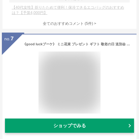
【40代女性】折りたためて便利！保冷できるエコバッグのおすすめ
は？【予算4,000円】
全てのおすすめコメント
(
5
件)
>
7
no.
《good luckブーケ》 ミニ花束 プレゼント ギフト 敬老の日 送別会 誕生日 公演 出演 バラ 長寿のお祝い お祝い 結婚祝い 結婚記念日 退職祝い 新築祝い 出産祝い プロポーズ 枯れない花 プリザーブドフラワー ブリザードフラワー ブリザーブドフラワー
ショップでみる