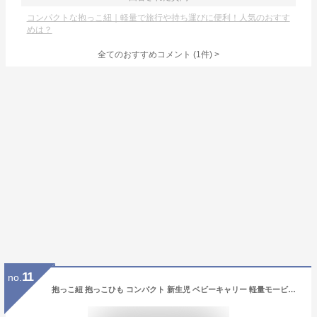
コンパクトな抱っこ紐｜軽量で旅行や持ち運びに便利！人気のおすす
めは？
全てのおすすめコメント
(
1
件)
>
11
no.
抱っこ紐 抱っこひも コンパクト 新生児 ベビーキャリー 軽量モービーラップ ベビーラップ スリング モービー moby wrapベビー 赤ちゃん 抱っこ 縦抱き コットン 100％ パパ 兼用 プレゼント ギフト