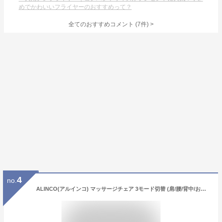
めでかわいいフライヤーのおすすめって？
全てのおすすめコメント
(
7
件)
>
4
no.
ALINCO(アルインコ) マッサージチェア 3モード切替 (肩/腰/背中/おしり/もも裏/ふくらはぎ) リクライニング機能搭載 ココン アイボリー MSC2118C