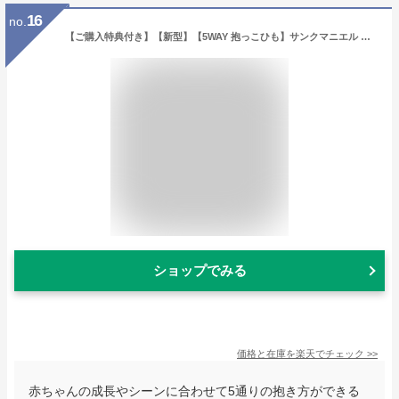
16
no.
【ご購入特典付き】【新型】【5WAY 抱っこひも】サンクマニエル エアリーフィット ネイビー 日本製 オールメッシュ ムレにくい 新生児 軽量 コンパクト 帝王切開後 妊娠中 妊婦 SGマーク認定 ギフト ラッピング無料【正規品】【エイテックス】
ショップでみる
価格と在庫を
楽天
でチェック
>>
赤ちゃんの成長やシーンに合わせて5通りの抱き方ができる