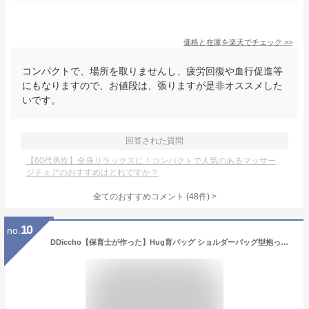
価格と在庫を
楽天
でチェック
>>
コンパクトで、場所を取りませんし、疲労回復や血行促進等
にもなりますので、お値段は、張りますが是非オススメした
いです。
回答された質問
【60代男性】全身リラックスに！コンパクトで人気のあるマッサー
ジチェアのおすすめはどれですか？
全てのおすすめコメント
(
48
件)
>
10
no.
DDiccho【保育士が作った】Hug育バッグ ショルダーバッグ型抱っこサポート, 耐荷重30kg, 大容量ポケット付 ヒップシート