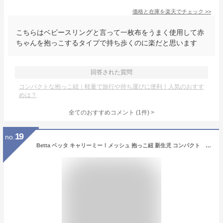
価格と在庫を
楽天
でチェック
>>
こちらはベビースリングと言って一枚布をうまく使用して赤
ちゃんを抱っこするタイプで持ち歩くのに楽だと思います
回答された質問
コンパクトな抱っこ紐｜軽量で旅行や持ち運びに便利！人気のおすす
めは？
全てのおすすめコメント
(
1
件)
>
19
no.
Betta ベッタ キャリーミー！メッシュ 抱っこ紐 新生児 コンパクト 軽量 スリング 抱っこひも ベビー赤ちゃん 日本製 パパママ兼用 出産祝い ギフト