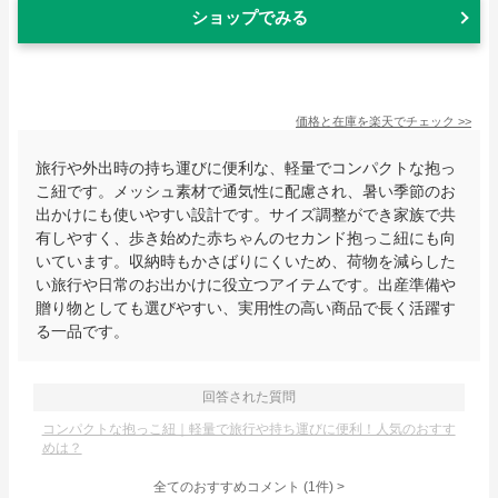
ショップでみる
価格と在庫を
楽天
でチェック
>>
旅行や外出時の持ち運びに便利な、軽量でコンパクトな抱っ
こ紐です。メッシュ素材で通気性に配慮され、暑い季節のお
出かけにも使いやすい設計です。サイズ調整ができ家族で共
有しやすく、歩き始めた赤ちゃんのセカンド抱っこ紐にも向
いています。収納時もかさばりにくいため、荷物を減らした
い旅行や日常のお出かけに役立つアイテムです。出産準備や
贈り物としても選びやすい、実用性の高い商品で長く活躍す
る一品です。
回答された質問
コンパクトな抱っこ紐｜軽量で旅行や持ち運びに便利！人気のおすす
めは？
全てのおすすめコメント
(
1
件)
>