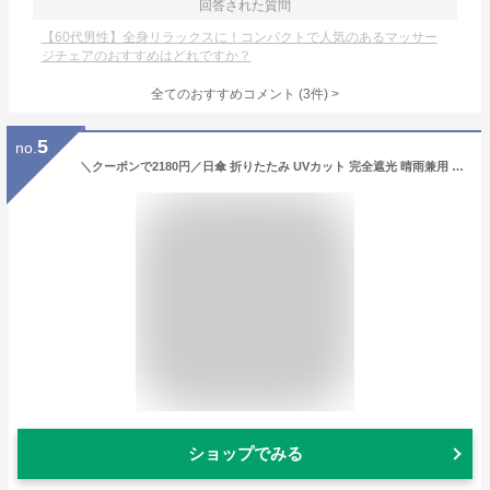
回答された質問
【60代男性】全身リラックスに！コンパクトで人気のあるマッサー
ジチェアのおすすめはどれですか？
全てのおすすめコメント
(
3
件)
>
5
no.
＼クーポンで2180円／日傘 折りたたみ UVカット 完全遮光 晴雨兼用 折り畳み傘 コンパクト スマホサイズ 紫外線 100%遮光 ミニ 傘 超撥水 パステルカラー 超軽量 レディース 女性用 雨傘 UV対策 シンプル おしゃれ 軽い 無地 母の日 プレゼント ギフト
ショップでみる