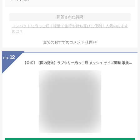
回答された質問
コンパクトな抱っこ紐｜軽量で旅行や持ち運びに便利！人気のおすす
めは？
全てのおすすめコメント
(
1
件)
>
12
no.
【公式】【国内発送】ラブツリー抱っこ紐 メッシュ サイズ調整 家族兼用 軽量 コンパクト 赤ちゃん 新生児 乳幼児 抱っこひも セカンド 抱っこひも ベビースリング フレックス サマー ひんやり 夏用 抱っこ紐 出産祝い ギフト 出産準備