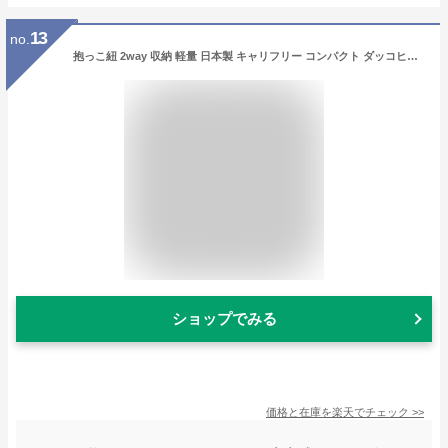
13
no.
抱っこ紐 2way 収納 軽量 日本製 キャリフリー コンパクト ダッコヒモ （ 送料無料 対面抱き おんぶ 抱っこひも ウエストポーチ 日本エイテックス ベビーキャリー ポケッタブル おんぶ紐 折り畳み 持ち運び ）
ショップでみる
価格と在庫を
楽天
でチェック
>>