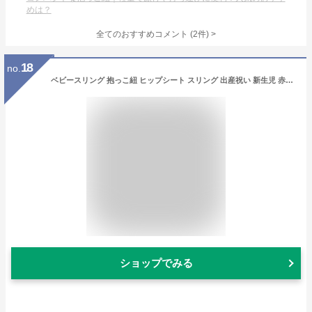
めは？
全てのおすすめコメント
(
2
件)
>
18
no.
ベビースリング 抱っこ紐 ヒップシート スリング 出産祝い 新生児 赤ちゃん ベビー 横抱き 抱っこひも ダイヤル 子供 女の子 男の子 男女兼用 軽量 持ち運び ギフト プレゼント
ショップでみる