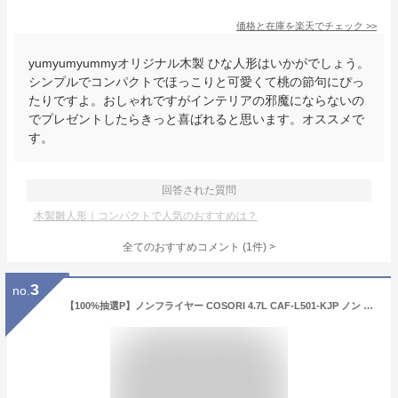
価格と在庫を
楽天
でチェック
>>
yumyumyummyオリジナル木製 ひな人形はいかがでしょう。
シンプルでコンパクトでほっこりと可愛くて桃の節句にぴっ
たりですよ。おしゃれですがインテリアの邪魔にならないの
でプレゼントしたらきっと喜ばれると思います。オススメで
す。
回答された質問
木製雛人形｜コンパクトで人気のおすすめは？
全てのおすすめコメント
(
1
件)
>
3
no.
【100%抽選P】ノンフライヤー COSORI 4.7L CAF-L501-KJP ノン フライヤー 揚げ物 卓上 電気フライヤー エアフライヤー 大容量 コンパクト ノンオイルフライヤー 一人暮らし 調理家電 便利 家庭用 自宅用 油なし ヘルシー 温度調整 食洗器可 キッチン家電 1台6役 【グレー】