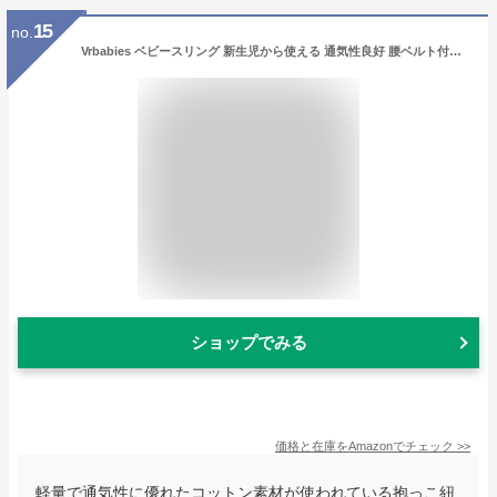
15
no.
Vrbabies ベビースリング 新生児から使える 通気性良好 腰ベルト付き 軽量設計 両親用 対面抱っこ 前向き抱っこ おんぶ可能 横向き抱っこ対応 出産内祝いにも(ブラック)
ショップでみる
価格と在庫を
Amazon
でチェック
>>
軽量で通気性に優れたコットン素材が使われている抱っこ紐