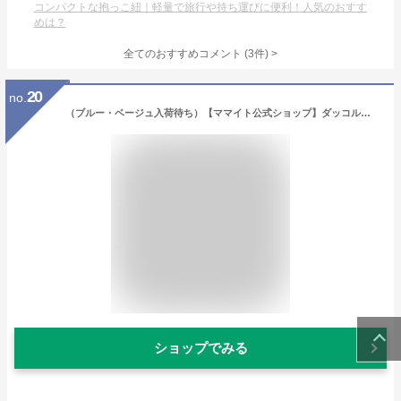
コンパクトな抱っこ紐｜軽量で旅行や持ち運びに便利！人気のおすす
めは？
全てのおすすめコメント
(
3
件)
>
20
no.
（ブルー・ベージュ入荷待ち）【ママイト公式ショップ】ダッコルト・ヒッコリーシリーズ 超軽量160g 片手抱っこ ギフト 出産祝い セカンド抱っこ紐 丸洗い ヒップシート 男女兼用 斜めがけ アフターサポート 日本製
ショップでみる