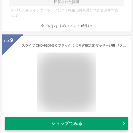
回答された質問
折りたたみレインブーツ・メンズ｜軽量に持ち運びできるおすすめ
は？
全てのおすすめコメント
(
6
件)
>
9
no.
スライヴ CHD-9200-BK ブラック くつろぎ指定席 マッサージ機 リクライニング コンパクト マッサージ器 疲労 筋肉疲労 首 腰 腕 脚 土踏まず マッサージチェア【代引き不可】
ショップでみる