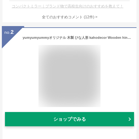
コンパクトミラー｜ブランド物で高校生向けのおすすめを教えて！
全てのおすすめコメント
(
12
件)
>
2
no.
yumyumyummyオリジナル 木製 ひな人形 kahodecor Wooden hina dolls yummy's original 雛人形 おひなさま お雛様 ひな飾り ひなまつり 初節句 桃の節句 女の子 誕生日 出産祝い プレゼント インテリア お祝い おしゃれ かわいい モダン コンパクト 飾り ラッピング
ショップでみる