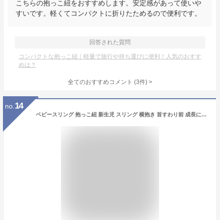
こちらの抱っこ紐をおすすめします。安定感があって使いや
すいです。軽くてコンパクトに折りたためるので便利です。
回答された質問
コンパクトな抱っこ紐｜軽量で旅行や持ち運びに便利！人気のおすす
めは？
全てのおすすめコメント
(
3
件)
>
14
no.
ベビースリング 抱っこ紐 新生児 スリング 横抱き 首すわり前 成長に合わせて使える6WAY 抱っこひも 人気 抱っこ紐 通気性 洗える おしゃれ スリング 20kgまで 軽量 出産祝い 子供 パパママ 男女兼用 赤ちゃん 0~4歳