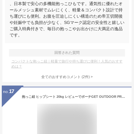
、日本製で安心の多機能抱っこひもです。通気性に優れたオ
ールメッシュ素材でムレにくく、軽量＆コンパクト設計で持
ち運びにも便利。お腹を圧迫しにくい構造のため帝王切開後
や妊娠中でも負担が少なく、SGマーク認定の安全性と嬉しい
ご購入特典付きで、毎日の抱っこやお出かけに大満足の逸品
です。
回答された質問
コンパクトな抱っこ紐｜軽量で旅行や持ち運びに便利！人気のおすす
めは？
全てのおすすめコメント
(
2
件)
>
17
no.
抱っこ紐 ヒップシート 20kg レビューでポーチGET OUTDOOR PRODUCTS アウトドア プロダクツ 送料無料 抱っこひも 抱っこバッグ 子供 ベビースリング ショルダーバッグ 2WAY 男女兼用 大容量 軽量