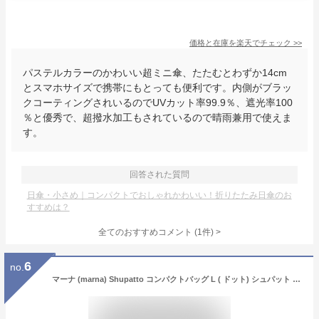
価格と在庫を
楽天
でチェック
>>
パステルカラーのかわいい超ミニ傘、たたむとわずか14cm
とスマホサイズで携帯にもとっても便利です。内側がブラッ
クコーティングされいるのでUVカット率99.9％、遮光率100
％と優秀で、超撥水加工もされているので晴雨兼用で使えま
す。
回答された質問
日傘・小さめ｜コンパクトでおしゃれかわいい！折りたたみ日傘のお
すすめは？
全てのおすすめコメント
(
1
件)
>
6
no.
マーナ (marna) Shupatto コンパクトバッグ L ( ドット) シュパット 一気にたためる エコバッグ 折りたたみ ( 大容量 / 丈夫 ) S419C