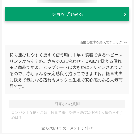
ショップでみる
価格と在庫を
楽天
でチェック
>>
持ち運びしやすく扱えて使う時は手早く装着できるベビース
リングがおすすめ。赤ちゃんに合わせて６wayで扱える優れ
モノ商品ですよ。ヒップシートは大きめにデザインされてい
るので、赤ちゃんを安定感良く抱っこできますね。軽量丈夫
に扱えて気になる蒸れもメッシュ生地で安心感のある人気商
品です。
回答された質問
コンパクトな抱っこ紐｜軽量で旅行や持ち運びに便利！人気のおすす
めは？
全てのおすすめコメント
(
1
件)
>