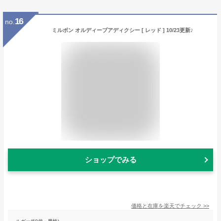
16
no.
ミルボン オルディーブアディクシー [ レッド ] 10/23更新♪
ショップでみる
価格と在庫を
楽天
でチェック
>>