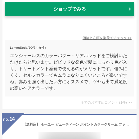
ショップでみる
価格と在庫を
楽天
でチェック
>>
LemonSoda(50代・女性)
エンシェールズのカラーバター・リアルレッドをご検討いた
だけたらと思います。ビビッドな発色で髪にしっかり色が入
り、トリートメント感覚で使えるのがメリットです。傷みに
くく、セルフカラーでもムラになりにくいところが良いです
ね。赤みを強く出したい方にオススメで、ツヤも出て満足度
の高いヘアカラーです。
全てのおすすめコメント
(
1
件)
>
14
no.
【送料込】 ホーユー ビューティーン ポイントカラークリーム ファイアレッド 1個 (ヘアケア・ヘアカラー・美容)