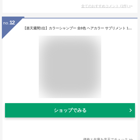
全てのおすすめコメント
(
1
件)
>
12
no.
【楽天週間1位】カラーシャンプー 全8色 ヘアカラー サプリメント 170ml ILOA イロア カラシャン 選べる 青 赤 緑 紫 ミルクティー アッシュ ピンク パープル シルバー ベージュ レッド ブラウン オレンジ ブルー カラーケア カラーキープ ムラシャン 白髪染
ショップでみる
価格と在庫を
楽天
でチェック
>>