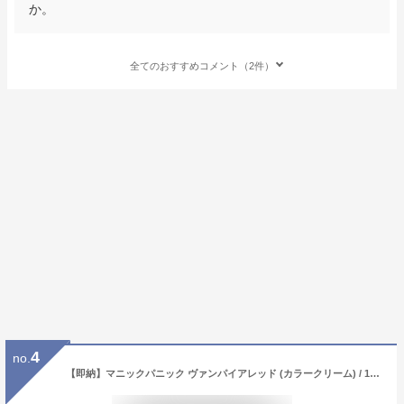
か。
全てのおすすめコメント（2件）
4
no.
【即納】マニックパニック ヴァンパイアレッド (カラークリーム) / 118mL【マニックパニック ヘアカラー/レッド/赤】MANIC PANIC 送料無料 【サロン専売品】