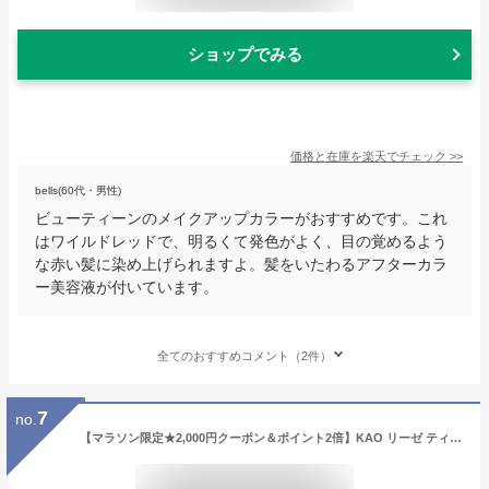
ショップでみる
価格と在庫を
楽天
でチェック
>>
bells(60代・男性)
ビューティーンのメイクアップカラーがおすすめです。これ
はワイルドレッドで、明るくて発色がよく、目の覚めるよう
な赤い髪に染め上げられますよ。髪をいたわるアフターカラ
ー美容液が付いています。
全てのおすすめコメント（2件）
7
no.
【マラソン限定★2,000円クーポン＆ポイント2倍】KAO リーゼ ティントカラージェル チェリーレッド 191mL 黒髪用ヘアカラー ヘアカラー ヘアケア