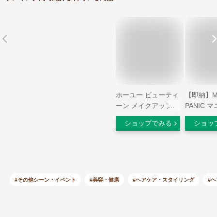
ホーユー ビューティ
【即納】M
ーン メイクアップカ
PANIC 
ラー ワイルドレッド
ック ヴァ
ショップでみる
ショッ
赤 (ヘアカラー おし
ッド テン
ゃれ染め) 泡 髪染め
アカラー 
(医薬部外品)
【DYE H
50ml 【Va
Red】【
料無料
#その他シーン・イベント
#美容・健康
#ヘアケア・スタイリング
#