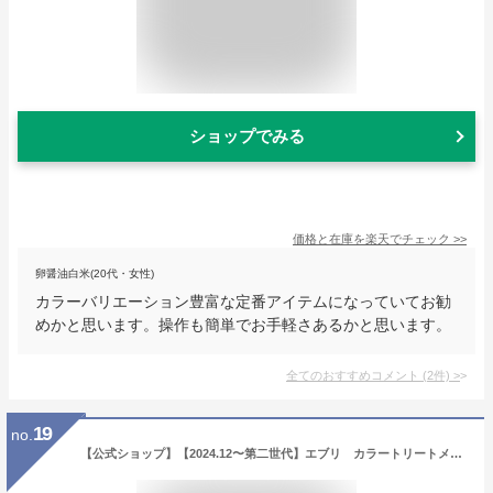
ショップでみる
価格と在庫を
楽天
でチェック
>>
卵醤油白米(20代・女性)
カラーバリエーション豊富な定番アイテムになっていてお勧
めかと思います。操作も簡単でお手軽さあるかと思います。
全てのおすすめコメント
(
2
件)
>
19
no.
【公式ショップ】【2024.12〜第二世代】エブリ カラートリートメント (160g) (アンナドンナ ヘアカラートリートメント アッシュ ヘアカラー ピンク 青 グレー ブルー 白髪 赤 紫 白髪染め エブリカラー トリートメント セルフカラー 髪染め カラー剤 色落ち防止 髪色キープ)