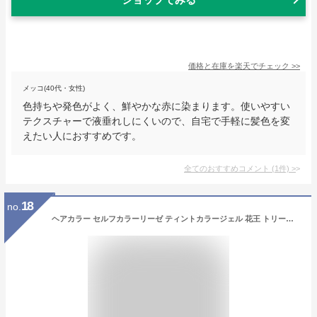
価格と在庫を
楽天
でチェック
>>
メッコ(40代・女性)
色持ちや発色がよく、鮮やかな赤に染まります。使いやすい
テクスチャーで液垂れしにくいので、自宅で手軽に髪色を変
えたい人におすすめです。
全てのおすすめコメント
(
1
件)
>
18
no.
ヘアカラー セルフカラーリーゼ ティントカラージェル 花王 トリートメント付き リーゼプリティア 髪染め ティントカラー 黒染め モカ グレージュ クールブルージュ ピンク ミルキー ベージュ ラテ ラベンダー コーラル チェリーレッド オリーブ オレンジ シアーグレ−