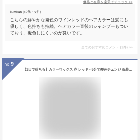
価格と在庫を
楽天
でチェック
>>
kumikan (40代・女性)
こちらの鮮やかな発色のワインレッドのヘアカラーは髪にも
優しく、色持ちも持続。ヘアカラー直後のシャンプーもつい
ており、褪色しにくいのが良いです。
全てのおすすめコメント
(
1
件)
>
9
no.
【1日で落ちる】カラーワックス 赤 レッド - 5分で髪色チェンジ 仮装・コスプレ用 水洗い簡単オフ 一時的ヘアカラー 低刺激 男女兼用 - 120g