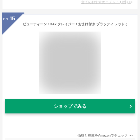
全てのおすすめコメント
(
1
件)
>
15
no.
ビューティーン 1DAY クレイジー！おまけ付き ブラッディ レッド (ヘアカラースプレー シャンプーで落ちる) 赤 35g セルフカラー 部分 全体染め hoyu ホーユー Beauteen
ショップでみる
価格と在庫を
Amazon
でチェック
>>