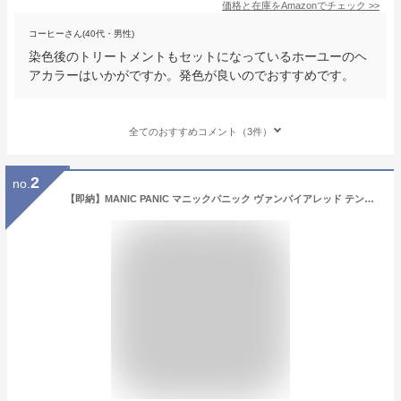
価格と在庫を
Amazon
でチェック
>>
コーヒーさん(40代・男性)
染色後のトリートメントもセットになっているホーユーのヘ
アカラーはいかがですか。発色が良いのでおすすめです。
全てのおすすめコメント（3件）
2
no.
【即納】MANIC PANIC マニックパニック ヴァンパイアレッド テンポラリーヘアカラー 1日染め【DYE HARD】 50ml 【Vampire Red】【毛染め】送料無料