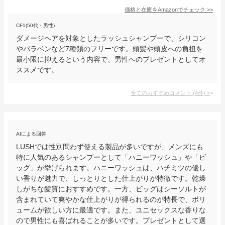
価格と在庫を
Amazon
でチェック
>>
CF1(50代・男性)
ダメージヘアを対象としたラッシュシャンプーで、シリコン
やパラベンなど7種類のフリーです。頭髪や頭皮への負担を
最小限に抑えるという内容で、男性へのプレゼントとしてオ
ススメです。
全てのおすすめコメント
(
4
件)
>
AIによる回答
LUSHでは性別問わず使える製品が多いですが、メンズにも
特に人気のあるシャンプーとして「ハニーワッシュ」や「ビ
ッグ」が挙げられます。ハニーワッシュは、ハチミツの優し
い香りが魅力で、しっとりとした仕上がりが特徴です。乾燥
しがちな髪質におすすめです。一方、ビッグはシーソルトが
含まれていて爽やかな仕上がりが得られるのが特長で、ボリ
ュームが欲しい方に最適です。また、ユニセックスな香りな
ので男性にも喜ばれることが多いです。プレゼントとして選