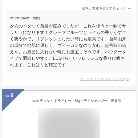
価格と在庫を
楽天
でチェック
>>
マサマサ(60代・男性)
夕方のベタつく前髪が悩みでしたが、これを使うと一瞬でサ
ラサラになります！グレープフルーツとライムの香りがすご
く爽やかで、リフレッシュしたい時にも最高です。自然由来
の成分で地肌に優しく、ヴィーガンなのも安心。災害時の備
えや、お風呂に入れない時にも重宝しそうです。パウダータ
イプで調節しやすく、LUSHらしいフレッシュな香りに癒さ
れます。これはリピ確定です！
全てのおすすめコメント
(
1
件)
>
9
no.
lush ラッシュ ドライミー！55gドライシャンプー 正規品