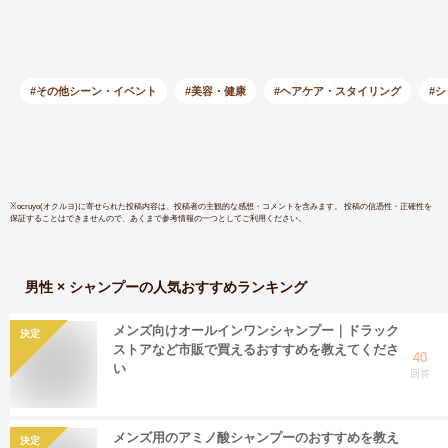
ハチミツ ローズ ゼ
き 頭皮 
ラニウム 柑橘 ツヤ
快感 にお
ハンドメイド 自然派
い髪 ハリ
コスメ ラッシュ 公
派 ヴィー
式
ゼント ギ
#その他シーン・イベント
#美容・健康
#ヘアケア・スタイリング
#
シュ
※
ocruyo(オクルヨ)
に寄せられた投稿内容は、投稿者の主観的な感想・コメントを含みます。 投稿の信憑性・正確性を
保証することはできませんので、あくまで参考情報の一つとしてご利用ください。
男性 × シャンプー
の人気おすすめランキング
メンズ向けオールインワンシャンプー｜ドラック
決定
ストアなど市販で買えるおすすめを教えてくださ
40
い
回答
メンズ用のアミノ酸シャンプーのおすすめを教え
決定