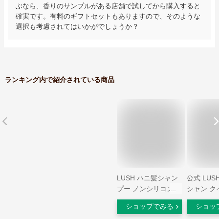
ぶなら、香りのサンプルがある店舗で試してから購入すると
確実です。有料のギフトセットもありますので、そのような
選択も考慮されてはいかがでしょうか？
ランキング内で紹介されている商品
LUSH ハニ髪シャン
公式 LUS
プー ノンシリコン
シャン ク
ノンパラベン いい匂
プー メン
ショップでみる
ショッ
い プレゼント向け
皮ケア 皮