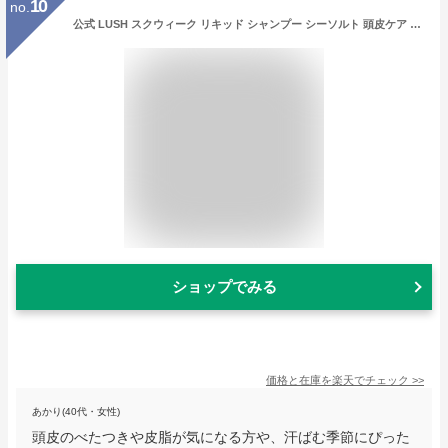
10
no.
公式 LUSH スクウィーク リキッド シャンプー シーソルト 頭皮ケア 皮脂 ベタつき 頭皮 スッキリ 爽快感 フルーティ トロピカル いい 香り ノンシリコン 自然派 ヴィーガン プレゼント ギフト ラッシュ
ショップでみる
価格と在庫を
楽天
でチェック
>>
あかり(40代・女性)
頭皮のべたつきや皮脂が気になる方や、汗ばむ季節にぴった