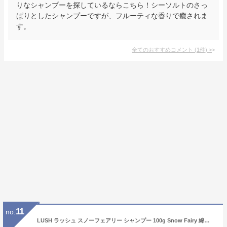
りなシャンプーを探しているならこちら！シーソルトのさっ
ぱりとしたシャンプーですが、フルーティな香りで癒されま
す。
全てのおすすめコメント
(
1
件)
>
11
no.
LUSH ラッシュ スノーフェアリー シャンプー 100g Snow Fairy 綿菓子のような甘い香り 洗髪 オーガニック フェアリーキャンディ ロックスター