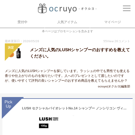
受付中
人気アイテム
マイページ
本ページはプロモーションを含みます
最終更新日：2026/05/28
55
View
26
コメント
決定
メンズに人気のLUSHシャンプーのおすすめを教えて
ください。
メンズに人気のLUSHシャンプーを探しています。ラッシュの中でも男性でも使える
香りや仕上がりのものを知りたいです。人へのプレゼントとして渡したいのです
が、使いやすくて評判の良いシャンプーのおすすめ商品を教えてもらえませんか？
ocruyo(オクルヨ)編集部
Pick
Up
LUSH セクシャルバイオレットNo.14 シャンプー ノンシリコン ヴィーガン ボリューム ツヤ 乾燥 潤い いい匂い ハンドメイド 自然由来 コスメ ラッシュ 公式