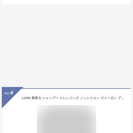
4
no.
LUSH 果草力 シャンプー クレンジング ノンシリコン ヴィーガン プレゼント向け ボタニカル 頭皮 酵素 清涼感 さっぱり ツヤ コシ 手作り コスメ ラッシュ 公式