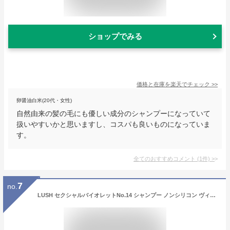
ショップでみる
価格と在庫を
楽天
でチェック
>>
卵醤油白米(20代・女性)
自然由来の髪の毛にも優しい成分のシャンプーになっていて
扱いやすいかと思いますし、コスパも良いものになっていま
す。
全てのおすすめコメント
(
1
件)
>
7
no.
LUSH セクシャルバイオレットNo.14 シャンプー ノンシリコン ヴィーガン ボリューム ツヤ 乾燥 潤い いい匂い ハンドメイド 自然由来 コスメ ラッシュ 公式