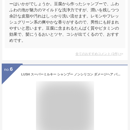
ーはいかがでしょうか。豆腐から作ったシャンプーで、ふわ
ふわの泡が魅力のマイルドな洗浄力ですが、潤いを残しつつ
余計な皮脂や汚れはしっかり洗い流せます。レモンやフレッ
シュグリーン系の爽やかな香りがするので、男性にも好まれ
やすいと思います。豆腐に含まれるたんぱく質やビタミンの
効果で、髪にうるおいとツヤ、コシが出てくるので、おすす
めです。
全てのおすすめコメント
(
1
件)
>
6
no.
LUSH スーパーミルキー シャンプー ノンシリコン ダメージヘア パーマ カラー ツヤ コシ 自然由来 ハンドメイド コスメ ラッシュ 公式