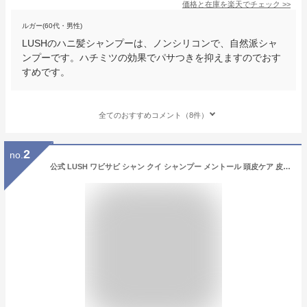
価格と在庫を
楽天
でチェック
>>
ルガー(60代・男性)
LUSHのハニ髪シャンプーは、ノンシリコンで、自然派シャ
ンプーです。ハチミツの効果でパサつきを抑えますのでおす
すめです。
全てのおすすめコメント（8件）
2
no.
公式 LUSH ワビサビ シャン クイ シャンプー メントール 頭皮ケア 皮脂 ベタつき 頭皮 スッキリ 爽快感 においケア 細い髪 ハリ コシ 自然派 ヴィーガン プレゼント ギフト ラッシュ