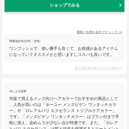
ショップでみる
価格と在庫を
楽天
でチェック
>>
卵醤油白米(20代・女性)
ワンプッシュで、使い勝手も良くて、お得感があるアイテム
になっていてオススメかと思いますしコスパも良いです。
全てのおすすめコメント
(
1
件)
>
AIによる回答
市販で買えるメンズ向けヘアカラーでおすすめの商品として
、人気が高いのは「ホーユー メンズビゲン ワンタッチカラ
ー」や「ロレアルパリ エクセランス トリプルケアカラー」
です。「メンズビゲン ワンタッチカラー」はブラシ付きで手
軽に使え、染めムラが少ない点が特徴です。また、「ロレア
ルパリ エクセランス」は髪と頭皮を保護するトリートメント