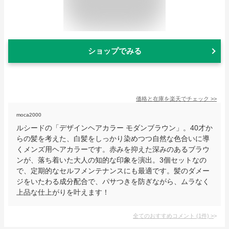
ショップでみる
価格と在庫を
楽天
でチェック
>>
moca2000
ルシードの「デザインヘアカラー モダンブラウン」。40才か
らの髪を考えた、白髪をしっかり染めつつ自然な色合いに導
くメンズ用ヘアカラーです。赤みを抑えた深みのあるブラウ
ンが、落ち着いた大人の知的な印象を演出。3個セットなの
で、定期的なセルフメンテナンスにも最適です。髪のダメー
ジをいたわる成分配合で、パサつきを防ぎながら、ムラなく
上品な仕上がりを叶えます！
全てのおすすめコメント
(
1
件)
>