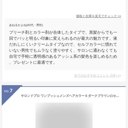
価格と在庫を
楽天
でチェック
>>
あねるかよね(40代・男性)
ブリーチ剤とカラー剤が合体したタイプで、黒髪からでも一
回でパッと明るい印象に変えられるのが最大の魅力です。液
だれしにくいクリームタイプなので、セルフカラーに慣れて
いない男性でもムラなく塗りやすく、サロンに通わなくても
自宅で手軽に透明感のあるアッシュ系の髪色を楽しめるため
、プレゼントに最適です。
全てのおすすめコメント
(
1
件)
>
7
no.
サロンドプロ ワンプッシュメンズヘアカラー 6 ダークブラウン(1セット)【サロンドプロ】[白髪用 男性用 メンズ ワンプッシュ]