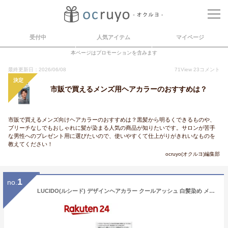
受付中
人気アイテム
マイページ
本ページはプロモーションを含みます
最終更新日：2026/06/08
71
View
23
コメント
決定
市販で買えるメンズ用ヘアカラーのおすすめは？
市販で買えるメンズ向けヘアカラーのおすすめは？黒髪から明るくできるものや、
ブリーチなしでもおしゃれに髪が染まる人気の商品が知りたいです。サロンが苦手
な男性へのプレゼント用に選びたいので、使いやすくて仕上がりがきれいなものを
教えてください！
ocruyo(オクルヨ)編集部
1
no.
LUCIDO(ルシード) デザインヘアカラー クールアッシュ 白髪染め メンズ(1セット)【ルシード(LUCIDO)】