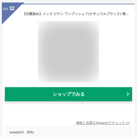
12
no.
【白髪染め】メンズ ビゲン ワンプッシュ 7 (ナチュラルブラック) 増量版 〈1剤40ｇ+2剤40g〉 ×2本セット 【医薬部外品】 ホーユー hoyu メンズビゲン men's bigen
ショップでみる
価格と在庫を
Amazon
でチェック
>>
bells(60代・男性)