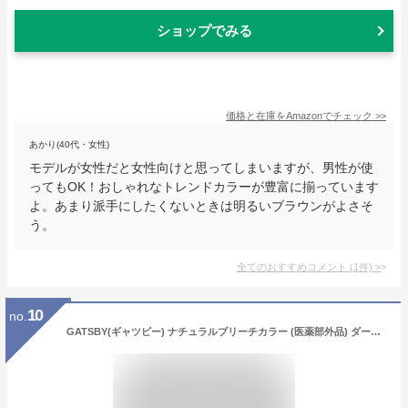
ショップでみる
価格と在庫を
Amazon
でチェック
>>
あかり(40代・女性)
モデルが女性だと女性向けと思ってしまいますが、男性が使
ってもOK！おしゃれなトレンドカラーが豊富に揃っています
よ。あまり派手にしたくないときは明るいブラウンがよさそ
う。
全てのおすすめコメント
(
1
件)
>
10
no.
GATSBY(ギャツビー) ナチュラルブリーチカラー (医薬部外品) ダークトーン クラシックモカ 1個 (x 1)