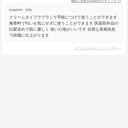
価格と在庫を
Amazon
でチェック
>>
Kelly(50代・女性)
クリームタイプでブラシで手軽につけて使うことができます
無香料で匂いを気にせずに使うことができます 医薬部外品の
白髪染めで肌に優しく 使い心地がいいです 自然な黒褐色色
で綺麗に仕上がります
全てのおすすめコメント
(
2
件)
>