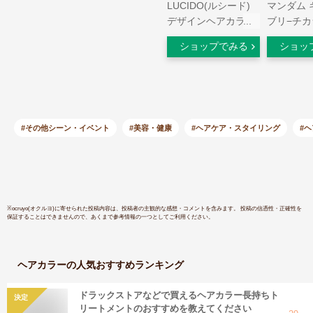
LUCIDO(ルシード)
マンダム 
デザインヘアカラー
ブリ−チカ
クールアッシュ 白髪
ロゼ | メ
ショップでみる
ショッ
染め メンズ(1セッ
チ カラー
ト)【ルシード
アカラー 
(LUCIDO)】
染め ロゼ
ャツビー G
しゃれ染め
色 春カラ
#その他シーン・イベント
#美容・健康
#ヘアケア・スタイリング
#
ド
※
ocruyo(オクルヨ)
に寄せられた投稿内容は、投稿者の主観的な感想・コメントを含みます。 投稿の信憑性・正確性を
保証することはできませんので、あくまで参考情報の一つとしてご利用ください。
ヘアカラー
の人気おすすめランキング
ドラックストアなどで買えるヘアカラー長持ちト
決定
リートメントのおすすめを教えてください