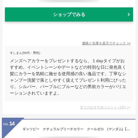
ショップでみる
価格と在庫を
楽天
でチェック
>>
すしまん(50代・男性)
メンズヘアカラーをプレゼントするなら、１dayタイプがお
すすめ。イベントシーンやデートなどの特別な日に発色良く
髪にカラーを気軽に施せる使用感の良い逸品です。丁寧なシ
ャンプー洗髪で落としやすく扱えてプレゼント利用にぴった
り。シルバー、パープルにブルーなどの男前カラーがバリエ
ーションされていますよ。
全てのおすすめコメント
(
1
件)
>
14
no.
ギャツビー ナチュラルブリーチカラー クールゼロ (マンダム)【MEN'S】【メンズ/ヘアカラー】