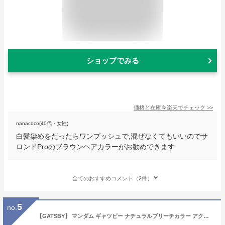
ショップでみる
価格と在庫を
楽天
でチェック
>>
nanacoco(40代・女性)
白髪染めをだったらワンプッシュで,混ぜなくてもいいのでサ
ロンドProのブラウンヘアカラーがお勧めできます
全てのおすすめコメント（2件）
5
no.
【GATSBY】 マンダム ギャツビー ナチュラルブリーチカラー アクアシルバー【メンズヘアカラー】【医薬部外品】