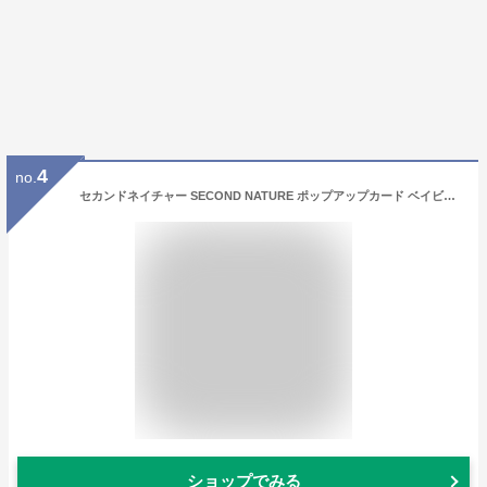
4
no.
セカンドネイチャー SECOND NATURE ポップアップカード ベイビー ボーイ スカイブルー ブルー 青 ホワイト グリーティングカード ウェディング 結婚祝い カード 出産祝い 男 新生児 ベビー 出産のお祝い 安い プレゼント おしゃれ 買い回り 買い周り 買いまわり ポイント消化
ショップでみる