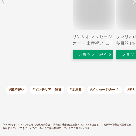
サンリオ メッセージ
サンリオ(S
カード 出産祝い ベ
多目的 PN
ビー小物モビール グ
ブ-ケ CB4-
ショップでみる
ショッ
リーティングカード
海外輸送可 BC252-4
SANRIO 103284
#出産祝い
#インテリア・雑貨
#文房具
#メッセージカード
#赤
※
ocruyo(オクルヨ)
に寄せられた投稿内容は、投稿者の主観的な感想・コメントを含みます。 投稿の信憑性・正確性を
保証することはできませんので、あくまで参考情報の一つとしてご利用ください。