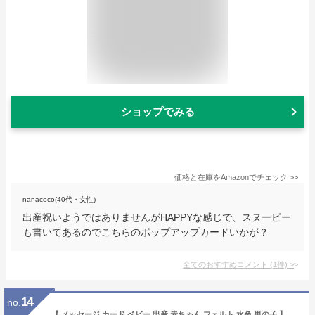
ショップでみる
価格と在庫を
Amazon
でチェック
>>
nanacoco(40代・女性)
出産祝いようではありませんがHAPPYな感じで、スヌーピー
も書いてあるのでこちらのポップアップカードいかが？
全てのおすすめコメント
(
1
件)
>
14
no.
【 メッセージ カード ベビー 出産 赤ちゃん フェルト 水色 男の子 】 リーフ ワーク カンパニー グリーティング サンキュー ありがとう 大人向け ハンドメイド 手作り 封筒付き セット お祝い プレゼント ギフト おしゃれ 金箔加工 ポップアップカード ミニカード 寄せ書き 結婚式 卒業式 送別会 職場異動