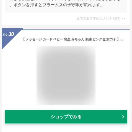
、ボタンを押すとブラームスの子守唄が流れます。
全てのおすすめコメント
(
1
件)
>
10
no.
【 メッセージ カード ベビー 出産 赤ちゃん 刺繍 ピンク色 女の子 】 リーフ ワーク カンパニー グリーティング サンキュー ありがとう 大人向け ハンドメイド 手作り 封筒付き セット お祝い プレゼント ギフト おしゃれ 金箔加工 ポップアップカード ミニカード 寄せ書き 結婚式 卒業式 送別会 職場異動
ショップでみる