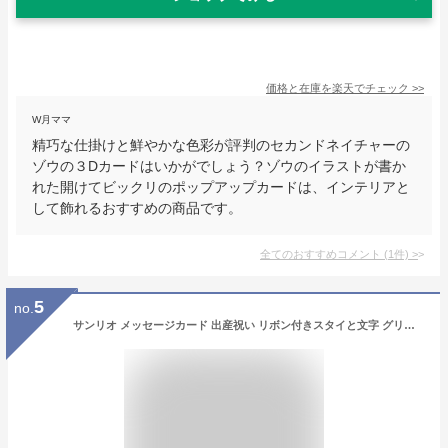
価格と在庫を
楽天
でチェック
>>
W月ママ
精巧な仕掛けと鮮やかな色彩が評判のセカンドネイチャーの
ゾウの３Dカードはいかがでしょう？ゾウのイラストが書か
れた開けてビックリのポップアップカードは、インテリアと
して飾れるおすすめの商品です。
全てのおすすめコメント
(
1
件)
>
5
no.
サンリオ メッセージカード 出産祝い リボン付きスタイと文字 グリーティングカード 海外輸送可 BC251-4 SANRIO 103276