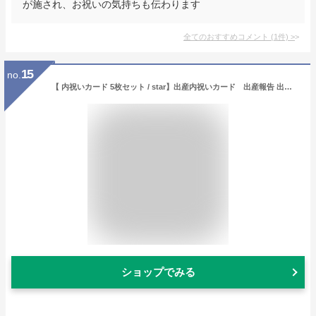
が施され、お祝いの気持ちも伝わります
全てのおすすめコメント
(
1
件)
>
15
no.
【 内祝いカード 5枚セット / star】出産内祝いカード 出産報告 出産内祝い 写真入り 内祝い メッセージカード お礼カード ニューボーンフォト 出産祝い 星 月 命名紙 新生児 男の子 女の子 成長記録 シンプル おしゃれ 出産準備 ASTERISQUE
ショップでみる