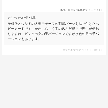
価格と在庫を
Amazon
でチェック
>>
タラバちゃん(60代・女性)
子供服とウサギの人形モチーフの刺繡パーツを貼り付けたベ
ビーカードです。かわいらしく手の込んだ感じで思いが伝わ
りますね。ピンクの女の子バージョンですが水色の男の子バ
ージョンもあります。
全てのおすすめコメント
(
1
件)
>