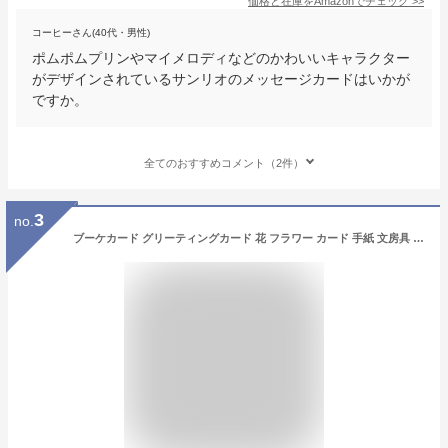
価格と在庫を
Amazon
でチェック
>>
コーヒーさん(40代・男性)
ポムポムプリンやマイメロディなどのかわいいキャラクター
がデザインされているサンリオのメッセージカードはいかが
ですか。
全てのおすすめコメント（2件）
3
no.
ブーケカード グリーティングカード 花 フラワー カード 手紙 文房具 プレゼント お祝い 誕生日 結婚 父の日 母の日 ギフト 花束 誕生日カード 出産祝い バースデーカード ウェディングカード メッセージカード