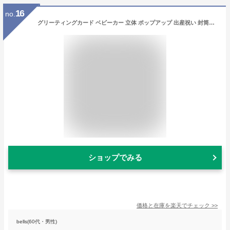
16
no.
グリーティングカード ベビーカー 立体 ポップアップ 出産祝い 封筒付き 3D 飛び出すカード メッセージカード ハンドメイド 多目的カード 乗り物 立体カード 切り絵 カッティングデザイン 贈り物 寄せ書
ショップでみる
価格と在庫を
楽天
でチェック
>>
bells(60代・男性)