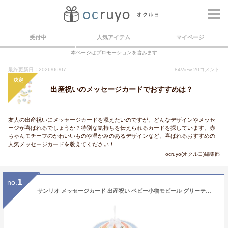
受付中
人気アイテム
マイページ
本ページはプロモーションを含みます
最終更新日：2026/06/07
84
View
20
コメント
決定
出産祝いのメッセージカードでおすすめは？
友人の出産祝いにメッセージカードを添えたいのですが、どんなデザインやメッセ
ージが喜ばれるでしょうか？特別な気持ちを伝えられるカードを探しています。赤
ちゃんモチーフのかわいいものや温かみのあるデザインなど、喜ばれるおすすめの
人気メッセージカードを教えてください！
ocruyo(オクルヨ)編集部
1
no.
サンリオ メッセージカード 出産祝い ベビー小物モビール グリーティングカード 海外輸送可 BC252-4 SANRIO 103284