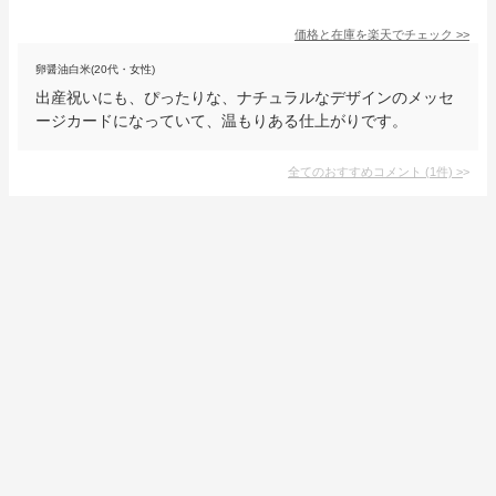
価格と在庫を
楽天
でチェック
>>
卵醤油白米(20代・女性)
出産祝いにも、ぴったりな、ナチュラルなデザインのメッセ
ージカードになっていて、温もりある仕上がりです。
全てのおすすめコメント
(
1
件)
>