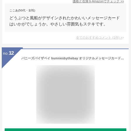
価格と在庫を
Amazon
でチェック
>>
ここあ(50代・女性)
どうぶつと風船がデザインされたかわいいメッセージカード
はいかがでしょうか。やさしい雰囲気もステキです。
全てのおすすめコメント
(
1
件)
>
12
no.
バニーズバイザベイ bunniesbythebay オリジナルメッセージカード（出産祝い ギフト プレゼント 代筆可能 メッセージ代筆 手紙 代筆）