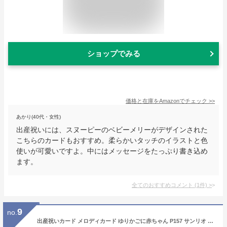
ショップでみる
価格と在庫を
Amazon
でチェック
>>
あかり(40代・女性)
出産祝いには、スヌーピーのベビーメリーがデザインされた
こちらのカードもおすすめ。柔らかいタッチのイラストと色
使いが可愛いですよ。中にはメッセージをたっぷり書き込め
ます。
全てのおすすめコメント
(
1
件)
>
9
no.
出産祝いカード メロディカード ゆりかごに赤ちゃん P157 サンリオ 立体カード 電池交換可能 オルゴールカード グリーティングカード お誕生お祝い