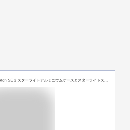
【条件達成で3300ポイント】Apple Watch SE 2 スターライトアルミニウムケースとスターライトスポーツバンド ケースサイズ：40mm/44mm GPS＋Cellularモデル 新品 純正 国内正規品 Apple認定店 アップルウォッチ セルラー 2024年発売