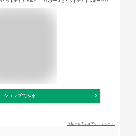
Apple Watch SE 3(GPSモデル)- 44mmミッドナイトアルミニウムケースとミッドナイトスポーツバンド - S/M
ショップでみる
価格と在庫を
楽天
でチェック
>>