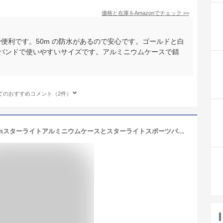
価格と在庫を
Amazon
でチェック
>>
tch で便利です。50m の防水があるので安心です。ゴールドと白
のバンドで使いやすいサイズです。アルミニウムケースで錆
てのおすすめコメント（2件）
Apple Watch SE 3(GPSモデル)- 40mmスターライトアルミニウムケースとスターライトスポーツバンド - S/M