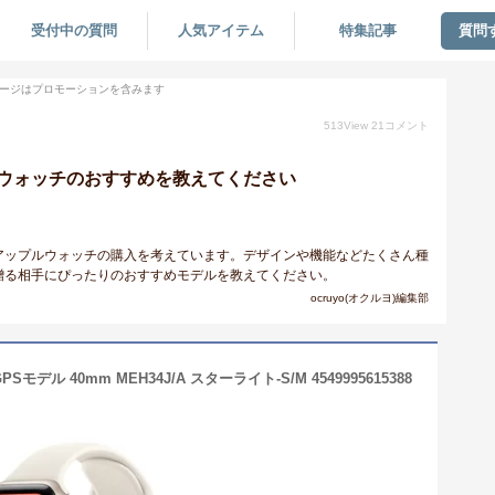
受付中の質問
人気アイテム
特集記事
質問
ージはプロモーションを含みます
513
View
21
コメント
ウォッチのおすすめを教えてください
アップルウォッチの購入を考えています。デザインや機能などたくさん種
贈る相手にぴったりのおすすめモデルを教えてください。
ocruyo(オクルヨ)編集部
GPSモデル 40mm MEH34J/A スターライト-S/M 4549995615388