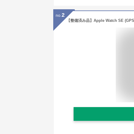
2
no.