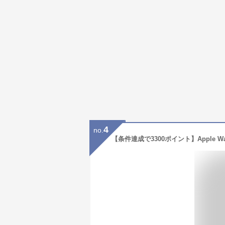
4
no.