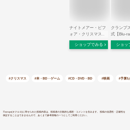
ナイトメアー・ビフ
クランプス
ォア・クリスマス
式【Blu-r
(字幕版)
ジェイ・
ショップでみる
ショッ
]
#クリスマス
#本・BD・ゲーム
#CD・DVD・BD
#映画
#予算5
※
ocruyo(オクルヨ)
に寄せられた投稿内容は、投稿者の主観的な感想・コメントを含みます。 投稿の信憑性・正確性を
保証することはできませんので、あくまで参考情報の一つとしてご利用ください。