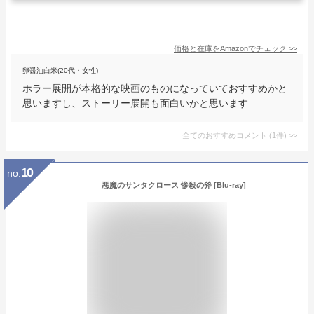
価格と在庫を
Amazon
でチェック
>>
卵醤油白米(20代・女性)
ホラー展開が本格的な映画のものになっていておすすめかと
思いますし、ストーリー展開も面白いかと思います
全てのおすすめコメント
(
1
件)
>
10
no.
悪魔のサンタクロース 惨殺の斧 [Blu-ray]