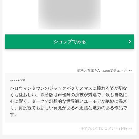
ショップでみる
価格と在庫を
Amazon
でチェック
>>
moca2000
ハロウィンタウンのジャックがクリスマスに憧れる姿が切な
くも愛おしい。吹替版は声優陣の演技が秀逸で、歌も自然に
心に響く。ダークで幻想的な世界観とユーモアが絶妙に混ざ
り、何度観ても新しい発見がある不思議な魅力のある作品で
す。
全てのおすすめコメント
(
1
件)
>