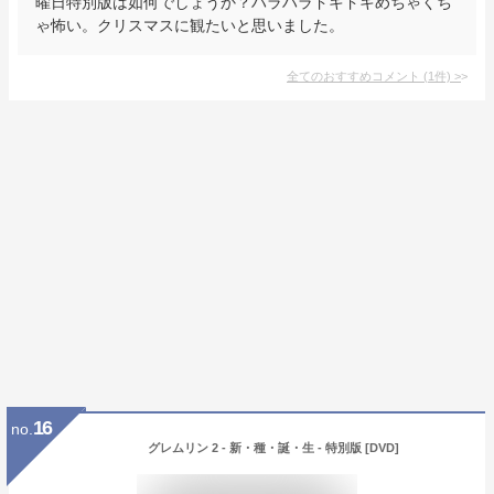
曜日特別版は如何でしょうか？ハラハラドキドキめちゃくち
ゃ怖い。クリスマスに観たいと思いました。
全てのおすすめコメント
(
1
件)
>
16
no.
グレムリン 2 - 新・種・誕・生 - 特別版 [DVD]