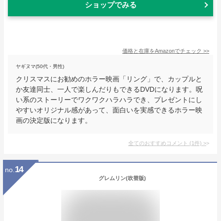
ショップでみる
価格と在庫を
Amazon
でチェック
>>
ヤギヌマ(50代・男性)
クリスマスにお勧めのホラー映画「リング」で、カップルと
か友達同士、一人で楽しんだりもできるDVDになります。呪
い系のストーリーでワクワクハラハラでき、プレゼントにし
やすいオリジナル感があって、面白いを実感できるホラー映
画の決定版になります。
全てのおすすめコメント
(
1
件)
>
14
no.
グレムリン(吹替版)