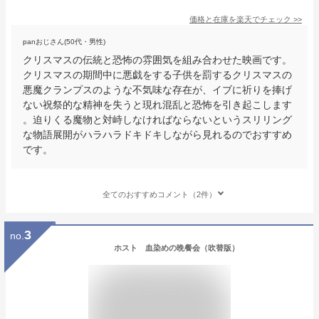
価格と在庫を
楽天
でチェック
>>
panおじさん(50代・男性)
クリスマスの伝統と恐怖の雰囲気を組み合わせた映画です。
クリスマスの期間中に悪戯をする子供を罰するクリスマスの
悪魔クランプスのような不気味な存在が、イブに祈りを捧げ
ない祝祭的な精神を失うと現れ混乱と恐怖を引き起こします
。迫りくる魔物と対峙しなければならないというスリリング
な物語展開がハラハラドキドキしながら見れるのでおすすめ
です。
全てのおすすめコメント（2件）
3
no.
ホスト 血染めの晩餐会（吹替版）