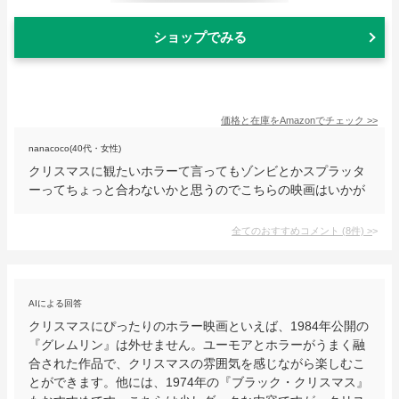
ショップでみる
価格と在庫を
Amazon
でチェック
>>
nanacoco(40代・女性)
クリスマスに観たいホラーて言ってもゾンビとかスプラッタ
ーってちょっと合わないかと思うのでこちらの映画はいかが
全てのおすすめコメント
(
8
件)
>
AIによる回答
クリスマスにぴったりのホラー映画といえば、1984年公開の
『グレムリン』は外せません。ユーモアとホラーがうまく融
合された作品で、クリスマスの雰囲気を感じながら楽しむこ
とができます。他には、1974年の『ブラック・クリスマス』