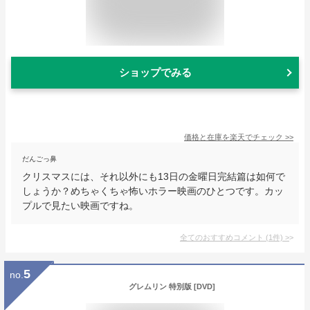
ショップでみる
価格と在庫を
楽天
でチェック
>>
だんごっ鼻
クリスマスには、それ以外にも13日の金曜日完結篇は如何で
しょうか？めちゃくちゃ怖いホラー映画のひとつです。カッ
プルで見たい映画ですね。
全てのおすすめコメント
(
1
件)
>
5
no.
グレムリン 特別版 [DVD]