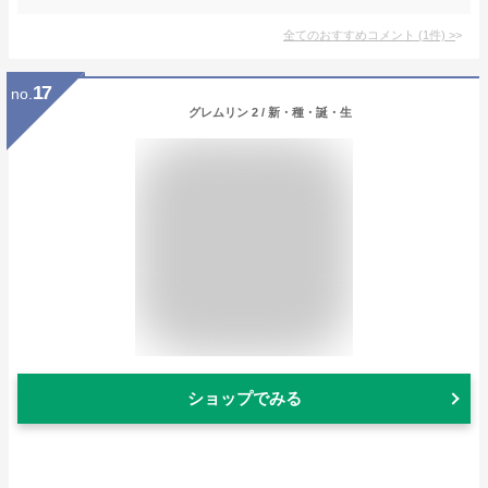
全てのおすすめコメント
(
1
件)
>
17
no.
グレムリン 2 / 新・種・誕・生
ショップでみる