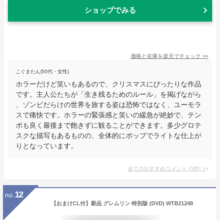
ショップでみる
価格と在庫を
楽天
でチェック
>>
こぐまたん(50代・女性)
ホラーだけど笑いもあるので、クリスマスにぴったりな作品
です。主人公たちが「生き残るためのルール」を掲げながら
、ゾンビだらけの世界を旅する姿は恐怖ではなく、ユーモラ
スで痛快です。ホラーの緊張感と笑いの緩急が絶妙で、テン
ポも良く最後まで飽きずに観ることができます。多少グロテ
スクな描写もあるものの、全体的にポップでライトな仕上が
りとなっています。
全てのおすすめコメント
(
1
件)
>
12
no.
【おまけCL付】新品 グレムリン 特別版 (DVD) WTB21248