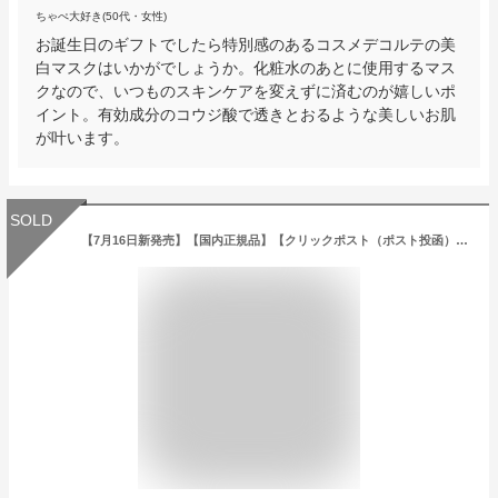
ちゃぺ大好き(50代・女性)
お誕生日のギフトでしたら特別感のあるコスメデコルテの美
白マスクはいかがでしょうか。化粧水のあとに使用するマス
クなので、いつものスキンケアを変えずに済むのが嬉しいポ
イント。有効成分のコウジ酸で透きとおるような美しいお肌
が叶います。
SOLD
【7月16日新発売】【国内正規品】【クリックポスト（ポスト投函）】COSME DECORTE コスメデコルテ スキンシャドウ デザイニング パレット 全7色 アイカラーパレット 5g