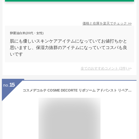
価格と在庫を
楽天
でチェック
>>
卵醤油白米(20代・女性)
肌にも優しいスキンケアアイテムになっていてお値打ちかと
思いますし、保湿力抜群のアイテムになっていてコスパも良
いです
全てのおすすめコメント
(
2
件)
>
15
no.
コスメデコルテ COSME DECORTE リポソーム アドバンスト リペアセラム 選べるサイズ 【50ml・75ml・100ml・12ml】 【スキンケア 導入美容液 美肌】