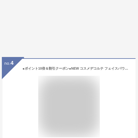
4
no.
●ポイント10倍＆割引クーポン●NEW コスメデコルテ フェイスパウダー 16g / 20g #00 / #10 / #11 / #80 / 2個セット #00 / #10/ #11 / #80 コスメデコルテ ルース パウダー #00 ~ #07 / #101 各種 【送料無料】 ギフト 誕生日 プレゼント 15時までの決済確認で即日発送！