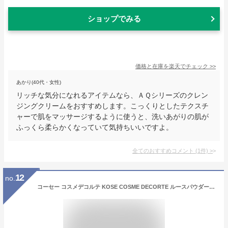
ショップでみる
価格と在庫を
楽天
でチェック
>>
あかり(40代・女性)
リッチな気分になれるアイテムなら、ＡＱシリーズのクレン
ジングクリームをおすすめします。こっくりとしたテクスチ
ャーで肌をマッサージするように使うと、洗いあがりの肌が
ふっくら柔らかくなっていて気持ちいいですよ。
全てのおすすめコメント
(
1
件)
>
12
no.
コーセー コスメデコルテ KOSE COSME DECORTE ルースパウダー 20g フェイスパウダー 選べるカラー