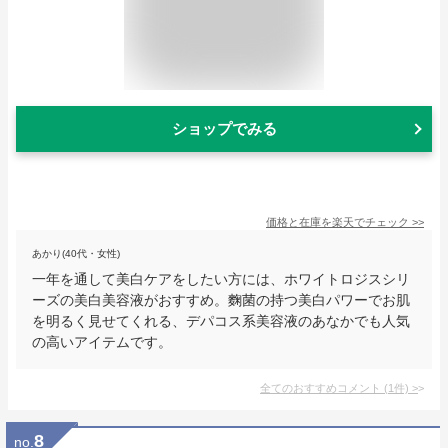
ショップでみる
価格と在庫を
楽天
でチェック
>>
あかり(40代・女性)
一年を通して美白ケアをしたい方には、ホワイトロジスシリ
ーズの美白美容液がおすすめ。麴菌の持つ美白パワーでお肌
を明るく見せてくれる、デパコス系美容液のあなかでも人気
の高いアイテムです。
全てのおすすめコメント
(
1
件)
>
8
no.