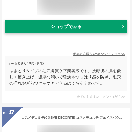
ショップでみる
価格と在庫を
Amazon
でチェック
>>
panおじさん(50代・男性)
ふきとりタイプの毛穴角質ケア美容液です。洗顔後の肌を優
しく磨き上げ、濃厚な潤いで乾燥やつっぱり感を防ぎ、毛穴
の汚れやざらつきをケアできるのでおすすめです。
全てのおすすめコメント
(
2
件)
>
17
no.
コスメデコルテ(COSME DECORTE) コスメデコルテ フェイスパウダー 20g (80 glow pink) [並行輸入品]