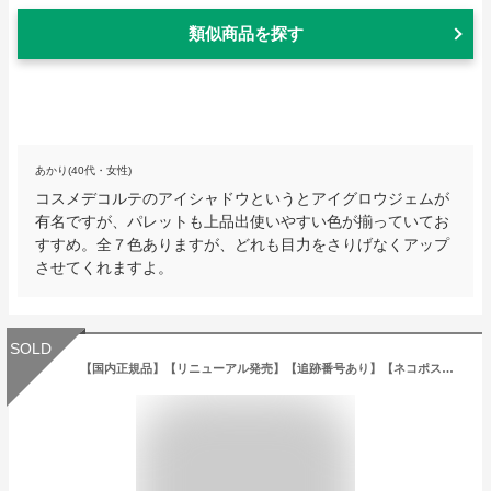
類似商品を探す
あかり(40代・女性)
コスメデコルテのアイシャドウというとアイグロウジェムが
有名ですが、パレットも上品出使いやすい色が揃っていてお
すすめ。全７色ありますが、どれも目力をさりげなくアップ
させてくれますよ。
SOLD
【国内正規品】【リニューアル発売】【追跡番号あり】【ネコポス（ポスト投函）】COSME DECORTE コスメデコルテ サンシェルター マルチ プロテクション トーンアップCC 35g SPF50+・PA++++ 全3色 日焼け止め乳液 化粧下地