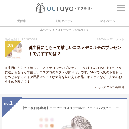
受付中
人気アイテム
マイページ
本ページはプロモーションを含みます
最終更新日：2026/08/07
1016
View
22
コメント
決定
誕生日にもらって嬉しいコスメデコルテのプレゼン
トでおすすめは？
誕生日にもらって嬉しいコスメデコルテのプレゼントでおすすめはありますか？女
友達からもらって嬉しいコスデコのギフトが知りたいです。SNSで人気の下地をは
じめとるするメイク用品やリッチな気分を味わえる名品スキンケアなど、人気のお
すすめを教えて！
ocruyo(オクルヨ)編集部
1
no.
【土日祝日も出荷】コーセー コスメデコルテ フェイスパウダー ルースパウダー 毛穴 COSME DECORTE KOSE