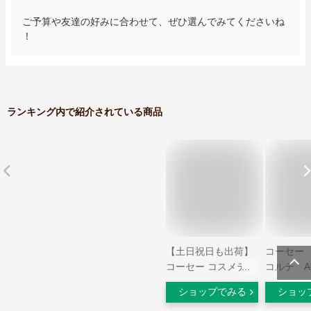
ご予算や友達の好みに合わせて、ぜひ選んでみてくださいね
！
ランキング内で紹介されている商品
【土日祝日も出荷】
コーセー
コーセー コスメデコ
コルテ A
ルテ フェイスパウダ
ンスグロ
ショップでみる
ショッ
ー ルースパウダー
ー 30mL