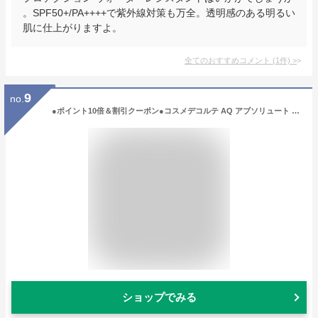
。SPF50+/PA++++で紫外線対策も万全。透明感のある明るい
肌に仕上がりますよ。
全てのおすすめコメント
(
1
件)
>
9
no.
●ポイント10倍＆割引クーポン●コスメデコルテ AQ アブソリュート エマルジョン マイクロラディアンス #I 200ml【宅配便送料無料】 ギフト 誕生日 プレゼント 15時までの決済確認で即日発送！
ショップでみる