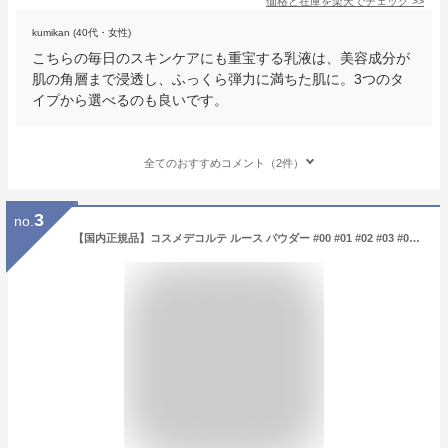
価格と在庫を
楽天
でチェック
>>
kumikan (40代・女性)
こちらの毎日のスキンケアにも重宝する乳液は、美容成分が
肌の角層まで浸透し、ふっくら弾力に満ちた肌に。3つのタ
イプから選べるのも良いです。
全てのおすすめコメント（2件）
3
no.
【国内正規品】コスメデコルテ ルース パウダー #00 #01 #02 #03 #04 #05 #06 #07 #101 ルースパウダー COSME DECORTE KOSE 送料無料 リニューアル