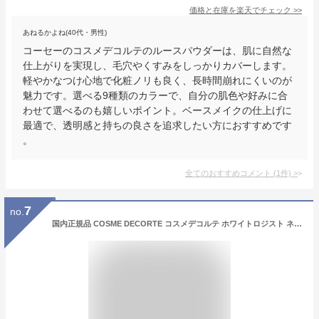
価格と在庫を
楽天
でチェック
>>
あねるかよね(40代・男性)
コーセーのコスメデコルテのルースパウダーは、肌に自然な
仕上がりを実現し、毛穴やくすみをしっかりカバーします。
軽やかなつけ心地で化粧ノリも良く、長時間崩れにくいのが
魅力です。選べる9種類のカラーで、自分の肌色や好みに合
わせて選べるのも嬉しいポイント。ベースメイクの仕上げに
最適で、透明感と持ちの良さを追求したい方におすすめです
。
全てのおすすめコメント
(
1
件)
>
7
no.
国内正規品 COSME DECORTE コスメデコルテ ホワイトロジスト ネオジェネシス ブライトニング コンセントレイト 本体 40ml 美白 美容液 スキンケア コスメ メイク 誕生日 記念日 母の日 プレゼント ギフト 彼女 妻 母 女性 人気 ご褒美 忘年会 20代 30代 40代 50代 クリスマス