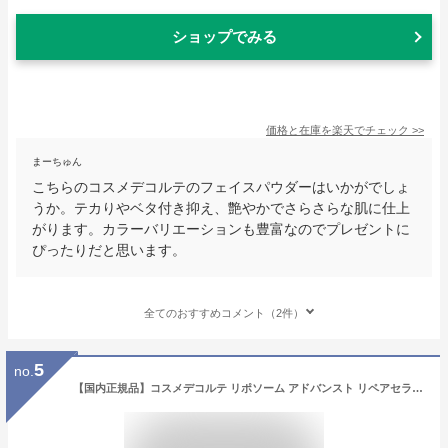
ショップでみる
価格と在庫を
楽天
でチェック
>>
まーちゅん
こちらのコスメデコルテのフェイスパウダーはいかがでしょ
うか。テカりやベタ付き抑え、艶やかでさらさらな肌に仕上
がります。カラーバリエーションも豊富なのでプレゼントに
ぴったりだと思います。
全てのおすすめコメント（2件）
5
no.
【国内正規品】コスメデコルテ リポソーム アドバンスト リペアセラム 50ml COSME DECORTE コーセー KOSE 無料ラッピング