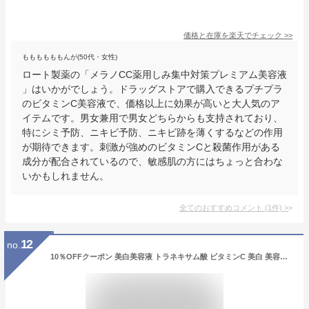
価格と在庫を
楽天
でチェック
>>
ももももももんが(50代・女性)
ロート製薬の「メラノCC薬用しみ集中対策プレミアム美容液
」はいかがでしょう。ドラッグストアで購入できるプチプラ
のビタミンC美容液で、価格以上に効果が高いと大人気のア
イテムです。男女兼用で男女どちらからも支持されており、
特にシミ予防、ニキビ予防、ニキビ跡を薄くするなどの作用
が期待できます。刺激が強めのビタミンCと殺菌作用がある
成分が配合されているので、敏感肌の方にはちょっと合わな
いかもしれません。
全てのおすすめコメント
(
1
件)
>
12
no.
10％OFFクーポン 美白美容液 トラネキサム酸 ビタミンC 美白 美容液 大容量 50ml シミ シミ対策 保湿 無添加 美容液 しみ そばかす くすみ ニキビ ニキビ跡 色素沈着 対策 ヒアルロン酸 コラーゲン 顔 ボディ 目元 ハリツヤ 30代 40代 50代 60代 医薬部外品 スキンベビー