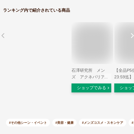
ランキング内で紹介されている商品
石澤研究所 メン
【全品P5倍
ズ アクネバリア
23:59迄
薬用スポッツ
薬用 しみ
ショップでみる
ショッ
(9.7mL) ニキビ用
プレミア
美容液 【医薬部外
(20ml) 
品】
にきび 美
ミンC あ
#その他シーン・イベント
#美容・健康
#メンズコスメ・スキンケア