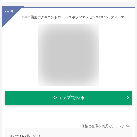
9
no.
DHC 薬用アクネコントロール スポッツエッセンスEX 15g ディーエイチシー [化粧品 薬用化粧品 メディカル化粧品 アクネ ニキビ にきび 薬用美容液]
ショップでみる
価格と在庫を
楽天
でチェック
>>
ミンティ(20代・女性)