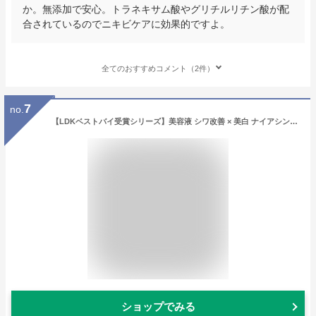
か。無添加で安心。トラネキサム酸やグリチルリチン酸が配
合されているのでニキビケアに効果的ですよ。
全てのおすすめコメント（2件）
7
no.
【LDKベストバイ受賞シリーズ】美容液 シワ改善 × 美白 ナイアシンアミド NALC 薬用 敏感肌 国産 毛穴 シミ くすみ たるみ セラミド ビタミンC アミノ酸 無添加 顔&首元 レディース メンズ クリスマス エイジングケア 保湿 医薬部外品 ナルク プレゼント
ショップでみる