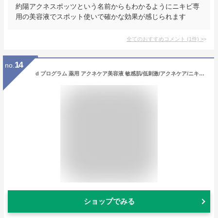
約陽アクネスポッツという名前からもわかるようにニキビ専
用の美容液でスポット使いで確かな効果が感じられます
全てのおすすめコメント
(
1
件)
>
14
no.
d プログラム 薬用 アクネケア美容液 敏感肌/低刺激/アクネケア/ニキビ/大人ニキビ予防/肌荒れ予防/乾燥/保湿 【医薬部外品】本体 15g 【公式】
ショップでみる