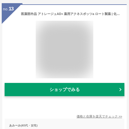
13
no.
医薬部外品 アトレージュAD+ 薬用アクネスポッツa ロート製薬 | 化粧品 基礎化粧品 スキンケア 敏感肌 肌荒れ 乾燥肌 ニキビ にきび ニキビケア 大人ニキビ 思春期ニキビ 無添加 弱酸性 美容液 セラム 保湿 アクネ 保湿ジェル 美容 ロート アトレージュ ad＋ フェイスケア
ショップでみる
価格と在庫を
楽天
でチェック
>>
あみーみ(40代・女性)