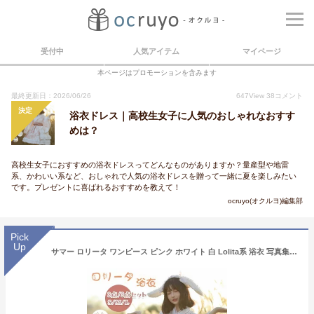
受付中
人気アイテム
マイページ
本ページはプロモーションを含みます
最終更新日：2026/06/26
647
View
38
コメント
決定
浴衣ドレス｜高校生女子に人気のおしゃれなおすす
めは？
高校生女子におすすめの浴衣ドレスってどんなものがありますか？量産型や地雷
系、かわいい系など、おしゃれで人気の浴衣ドレスを贈って一緒に夏を楽しみたい
です。プレゼントに喜ばれるおすすめを教えて！
ocruyo(オクルヨ)編集部
Pick
Up
サマー ロリータ ワンピース ピンク ホワイト 白 Lolita系 浴衣 写真集 浴衣ドレス ロリータ ドレス 和風 ワンピース jsk 萌え レディー