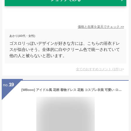
価格と在庫を
楽天
でチェック
>>
あかり(40代・女性)
ゴスロリっぽいデザインが好きな方には、こちらの浴衣ドレ
スが似合いそう。全体的に白やクリーム色で統一されていて
他の人と被らないと思います。
全てのおすすめコメント
(
1
件)
>
19
no.
[WBooo] アイドル風 花柄 着物ドレス 花魁 コスプレ衣装 可愛い ロリータ 和服 コスチューム ミニスカ 浴衣セット 夏祭り 花火大会 ハロウィン仮装 绿