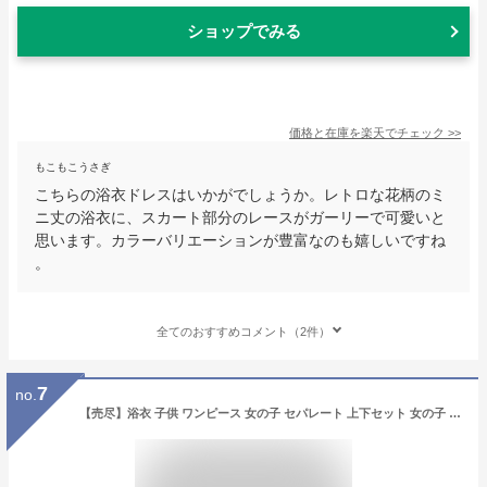
ショップでみる
価格と在庫を
楽天
でチェック
>>
もこもこうさぎ
こちらの浴衣ドレスはいかがでしょうか。レトロな花柄のミ
ニ丈の浴衣に、スカート部分のレースがガーリーで可愛いと
思います。カラーバリエーションが豊富なのも嬉しいですね
。
全てのおすすめコメント（2件）
7
no.
【売尽】浴衣 子供 ワンピース 女の子 セパレート 上下セット 女の子 作り帯 浴衣3点セット サンドレス ワンピース ひざ丈 浴衣ドレス 100cm 110cm 120cm 130cm 簡単 花火大会 夏祭り 夏