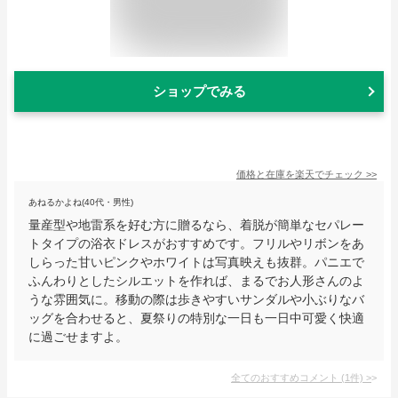
ショップでみる
価格と在庫を
楽天
でチェック
>>
あねるかよね(40代・男性)
量産型や地雷系を好む方に贈るなら、着脱が簡単なセパレー
トタイプの浴衣ドレスがおすすめです。フリルやリボンをあ
しらった甘いピンクやホワイトは写真映えも抜群。パニエで
ふんわりとしたシルエットを作れば、まるでお人形さんのよ
うな雰囲気に。移動の際は歩きやすいサンダルや小ぶりなバ
ッグを合わせると、夏祭りの特別な一日も一日中可愛く快適
に過ごせますよ。
全てのおすすめコメント
(
1
件)
>