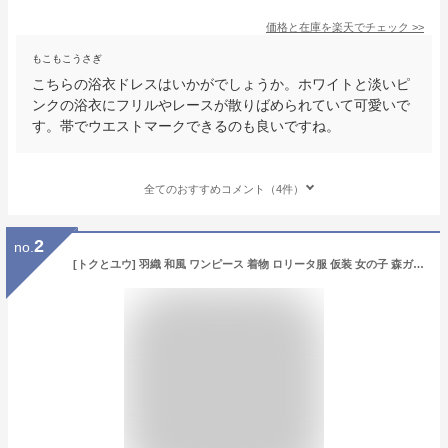
価格と在庫を
楽天
でチェック
>>
もこもこうさぎ
こちらの浴衣ドレスはいかがでしょうか。ホワイトと淡いピ
ンクの浴衣にフリルやレースが散りばめられていて可愛いで
す。帯でウエストマークできるのも良いですね。
全てのおすすめコメント（4件）
2
no.
[トクとユウ] 羽織 和風 ワンピース 着物 ロリータ服 仮装 女の子 森ガール 大きいリボン レース 森ガール 宮殿風 貴族風 桜柄 ゆめかわいい ゴスロリ 長袖 ハロウィン パーティー (M)