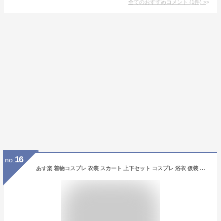
全てのおすすめコメント
(
1
件)
>
16
no.
あす楽 着物コスプレ 衣装 スカート 上下セット コスプレ 浴衣 仮装 コス 変装 制服 コスチューム 大人 セクシー レディース 和服 ドレス ハロウィン仮装