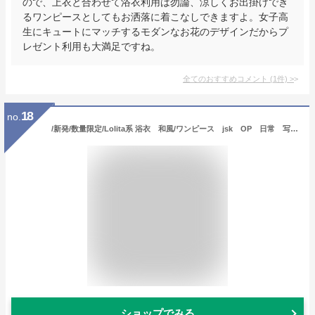
ので、上衣と合わせて浴衣利用は勿論、涼しくお出掛けでき
るワンピースとしてもお洒落に着こなしできますよ。女子高
生にキュートにマッチするモダンなお花のデザインだからプ
レゼント利用も大満足ですね。
全てのおすすめコメント
(
1
件)
>
18
no.
/新発/数量限定/Lolita系 浴衣 和風/ワンピース jsk OP 日常 写真 舞台 変装/ロリータ トップス 萌え レディース ゴスロリ ロリータファッション 変装 トップス 吊りスカート ワンピース 花嫁洋服 ウエディングドレス
ショップでみる