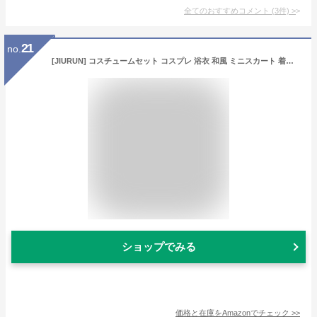
全てのおすすめコメント
(
3
件)
>
21
no.
[JIURUN] コスチュームセット コスプレ 浴衣 和風 ミニスカート 着物 和服 ワンピース ロリータ 長袖 ゴスロリ コスプレ 森ガール ロリータ 大きいサイズ ドレス 女装 服 cosplay lolita ゴシック 原宿 かわいい 撮影 ハロウィン コスチューム セット (パープル)
ショップでみる
価格と在庫を
Amazon
でチェック
>>