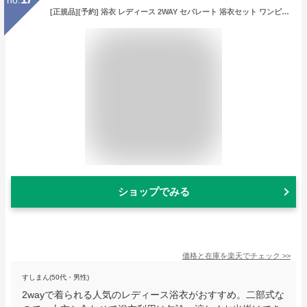
[正規品][予約] 浴衣 レディース 2WAY セパレート 浴衣セット ワンピース 女性浴衣 大人浴衣 セパレート浴衣 ワンピース浴衣 大人 ワンピースゆかた ワンピースにも なる ブラック 黒 【4点セット】Malymoon マリームーン アンティークゴールド濃藍2way浴衣 mlyk-25-10304
ショップでみる
価格と在庫を
楽天
でチェック
>>
すしまん(50代・男性)
2wayで着られる人気のレディース浴衣がおすすめ。二部式な