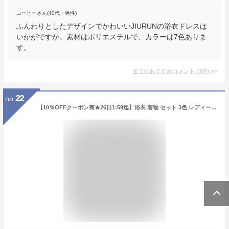
コーヒーさん(40代・男性)
ふんわりとしたデザインでかわいいJIURUNの浴衣ドレスは
いかがですか。素材はポリエステルで、カラーは7色ありま
す。
全てのおすすめコメント
(
3
件)
>
22
no.
【10％OFFクーポン有★26日1:59迄】浴衣 着物 セット 3色 レディース 姫系 リボン 衣装 大人 コスプレ ミニドレス かわいい キャバドレス ワンピース 花柄 レース フリル コスチューム よさこい セクシー ミニ丈 祭り ミニ浴衣 パーティー ハロウィン 和風[J] (Q)