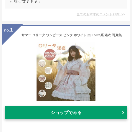
に過ごせますよ。
全てのおすすめコメント
(
1
件)
>
1
no.
サマー ロリータ ワンピース ピンク ホワイト 白 Lolita系 浴衣 写真集 浴衣ドレス ロリータ ドレス 和風 ワンピース jsk 萌え レディース ゴスロリ ロリータファッション 変装 トップス 吊りスカー
ショップでみる