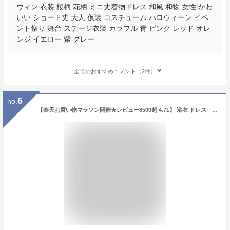
ウィン 衣装 桜柄 花柄 ミニ丈着物ドレス 和風 和物 女性 かわ
いい ショート丈 大人 仮装 コスチューム ハロウィーン イベ
ント祭り 舞台 ステージ衣装 カラフル 青 ピンク レッド オレ
ンジ イエロー 紫 グレー
全てのおすすめコメント（2件）
6
no.
【楽天お買い物マラソン開催★レビュー8500超 4.71】 浴衣 ドレス 上着 スカート 帯 3点セット フリーサイズ 中学生 高校生 高学年 浴衣風ドレス 和風ドレス 浴衣 着物 セット レディース 大人 コスプレ ドレス 衣装 コスチューム よさこい ミニドレス ミニ丈 和柄 和風