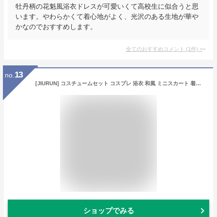
牡丹柄の花魁風浴衣ドレスが可愛いくて高校生に似合うと思
います。やわらかくて着心地がよく、光沢のある生地が華や
かなのでおすすめします。
全てのおすすめコメント
(
1
件)
>
13
no.
[JIURUN] コスチュームセット コスプレ 浴衣 和風 ミニスカート 着物 和服 ワンピース ロリータ 長袖 ゴスロリ コスプレ 森ガール ロリータ 大きいサイズ ドレス 女装 服 cosplay lolita ゴシック 原宿 かわいい 撮影 ハロウィン コスチューム セット (オレンジ)
ショップでみる