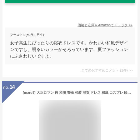
価格と在庫を
Amazon
でチェック
>>
グラスマン(60代・男性)
女子高生にぴったりの浴衣ドレスです。かわいい和風デザイ
ンですし、明るいカラーがそろっています。夏ファッション
にふさわしいですよ。
全てのおすすめコメント
(
1
件)
>
14
no.
[maru5] 大正ロマン 袴 和服 着物 和装 浴衣 ドレス 和風 コスプレ 民族衣装 レディース ショート 椿柄 大人用 女装 アクセサリー付き 黒 ブラック Lサイズ