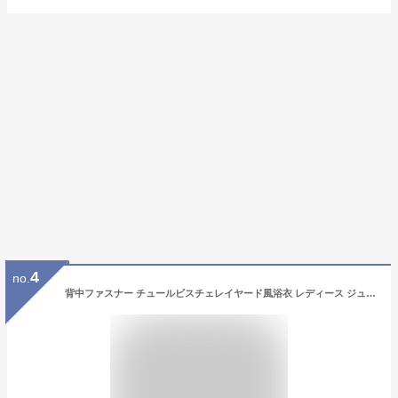
4
no.
背中ファスナー チュールビスチェレイヤード風浴衣 レディース ジュニア オールインワン浴衣 着付け簡単 花柄 チェック柄 中学生 高校生 大人 ゆかた 親子お揃い キャサリンコテージ TAK