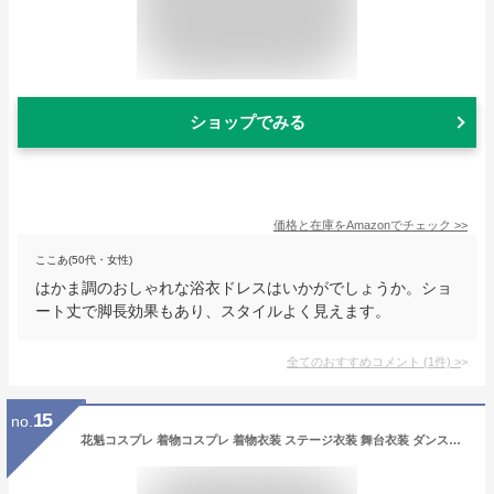
ショップでみる
価格と在庫を
Amazon
でチェック
>>
ここあ(50代・女性)
はかま調のおしゃれな浴衣ドレスはいかがでしょうか。ショ
ート丈で脚長効果もあり、スタイルよく見えます。
全てのおすすめコメント
(
1
件)
>
15
no.
花魁コスプレ 着物コスプレ 着物衣装 ステージ衣装 舞台衣装 ダンス衣装 イベント衣装 入場衣装 インタビュー 芸能人衣装 2色使い ひざ丈着物ドレス