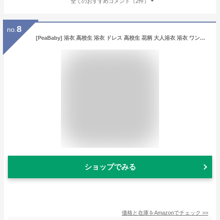
全てのおすすめコメント（2件）
8
no.
[PeaBaby] 浴衣 高校生 浴衣 ドレス 高校生 花柄 大人浴衣 浴衣 ワンピース 高校生 作り帯 花火大会 ゆかた レディース 大人 浴衣セット 4点 女性 浴衣 浴衣 セット 中学生 大人 レトロモダン 浴衣 お祭り 兵児帯 浴衣の帯 (浴衣のみ, フリーサイズ)
ショップでみる
価格と在庫を
Amazon
でチェック
>>