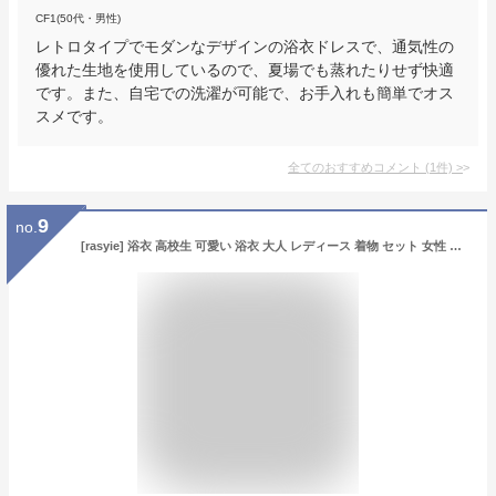
CF1(50代・男性)
レトロタイプでモダンなデザインの浴衣ドレスで、通気性の
優れた生地を使用しているので、夏場でも蒸れたりせず快適
です。また、自宅での洗濯が可能で、お手入れも簡単でオス
スメです。
全てのおすすめコメント
(
1
件)
>
9
no.
[rasyie] 浴衣 高校生 可愛い 浴衣 大人 レディース 着物 セット 女性 水色 中学生 さくら レース 作り帯 兵児帯 ジュニア 高校生 女子会 紅葉狩り 花火大会 お花見 七五三 夏祭り 神踊り 盆踊り 着物の 写真撮影 旅館旅行 (浴衣のみ,F)