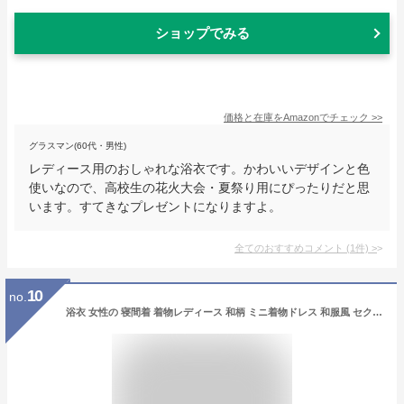
ショップでみる
価格と在庫を
Amazon
でチェック
>>
グラスマン(60代・男性)
レディース用のおしゃれな浴衣です。かわいいデザインと色
使いなので、高校生の花火大会・夏祭り用にぴったりだと思
います。すてきなプレゼントになりますよ。
全てのおすすめコメント
(
1
件)
>
10
no.
浴衣 女性の 寝間着 着物レディース 和柄 ミニ着物ドレス 和服風 セクシーランジェリー バスローブ ナイトガウン 帯ベルト衣装 前開き よさこい 衣装 花 ドレス (32# 黑, M)