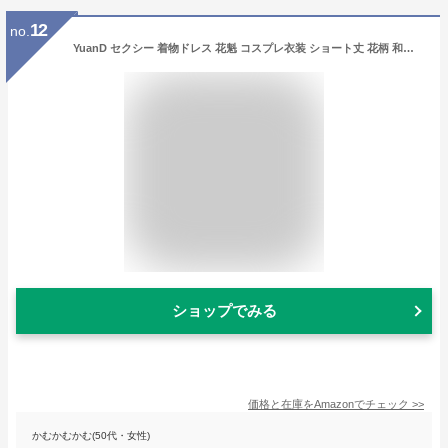
12
no.
YuanD セクシー 着物ドレス 花魁 コスプレ衣装 ショート丈 花柄 和服 コスチューム 浴衣 ナイトドレス (黒)
ショップでみる
価格と在庫を
Amazon
でチェック
>>
かむかむかむ(50代・女性)