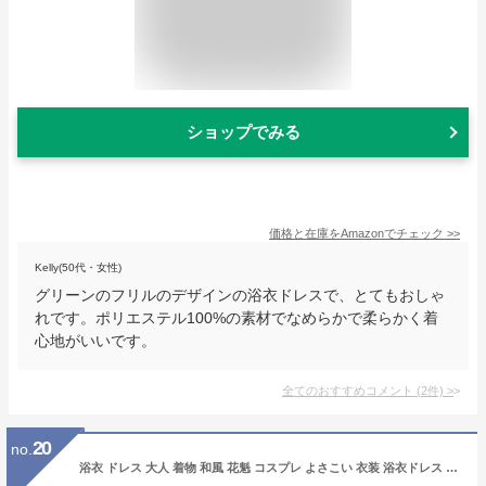
ショップでみる
価格と在庫を
Amazon
でチェック
>>
Kelly(50代・女性)
グリーンのフリルのデザインの浴衣ドレスで、とてもおしゃ
れです。ポリエステル100%の素材でなめらかで柔らかく着
心地がいいです。
全てのおすすめコメント
(
2
件)
>
20
no.
浴衣 ドレス 大人 着物 和風 花魁 コスプレ よさこい 衣装 浴衣ドレス Jewel ジュエル 着物ドレス 和柄