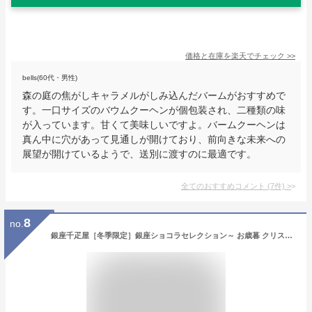
価格と在庫を
楽天
でチェック
>>
bells(60代・男性)
森の庭の焦がしキャラメルがしみ込んだバームがおすすめで
す。一口サイズのバウムクーヘンが個包装され、二種類の味
が入っています。甘くて美味しいですよ。バームクーヘンは
真ん中に穴があって見通しが開けており、前向きな未来への
展望が開けているようで、送別に渡すのに最適です。
全てのおすすめコメント
(
7
件)
>
8
no.
銀座千疋屋［冬季限定］銀座ショコラセレクション～ お歳暮 クリスマス チョコレート 焼き菓子 詰め合わせギフト 贈り物 フルーツ スイーツ プレゼント お菓子 内祝い 誕生日 お祝い 御礼 お見舞い 送料無料 千疋屋 ～