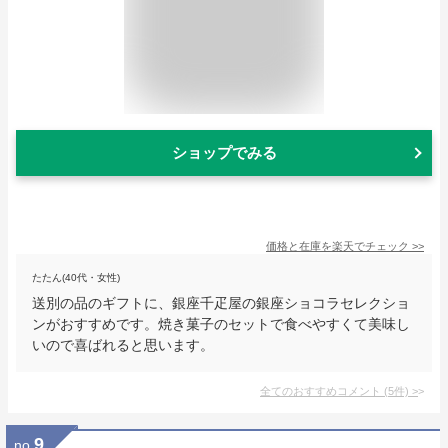
ショップでみる
価格と在庫を
楽天
でチェック
>>
たたん(40代・女性)
送別の品のギフトに、銀座千疋屋の銀座ショコラセレクショ
ンがおすすめです。焼き菓子のセットで食べやすくて美味し
いので喜ばれると思います。
全てのおすすめコメント
(
5
件)
>
9
no.