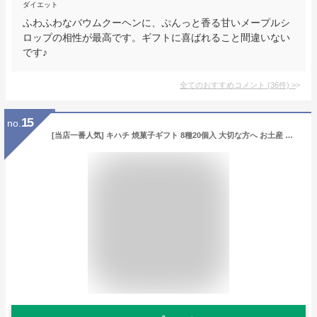
ダイエット
ふわふわなバウムクーヘンに、ぷんっと香る甘いメープルシ
ロップの相性が最高です。ギフトに喜ばれること間違いない
です♪
全てのおすすめコメント
(
36
件)
>
15
no.
[当店一番人気] キハチ 焼菓子ギフト 8種20個入 大切な方へ お土産 個包装 プレゼント お祝い お菓子 お返し 内祝い バームクーヘン フィナンシェ マドレーヌ パウンドケーキ クッキー 詰め合わせ 贈り物 ギフト 結婚祝い 引っ越し祝い 入学祝い 卒業祝い ホワイトデー お返し