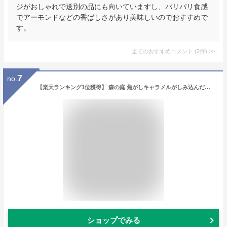
ジがおしゃれで送別の品にも向いていますし、パリパリ食感
でアーモンドなどの香ばしさがあり美味しいのでおすすめで
す。
全てのおすすめコメント
(
2
件)
>
7
no.
【楽天ランキング1位獲得】 森の庭 焦がしキャラメルがしみ込んだバーム詰合せ 14個入 送料無料 バームクーヘン 焼き菓子 キャラメルバームクーヘン 手土産 贈答品 贈り物 ギフト プレゼント お取り寄せスイーツ
ショップでみる