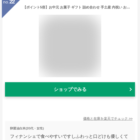
22
no.
【ポイント5倍】お中元 お菓子 ギフト 詰め合わせ 手土産 内祝い お返し お礼 個包装 焼き菓子 洋菓子 スイーツ プレゼント 送料無料 HFM-40N2 フィナンシェ・マドレーヌ詰合せ 2種 26個入
ショップでみる
価格と在庫を
楽天
でチェック
>>
卵醤油白米(20代・女性)
フィナンシェで食べやすいですしふわっと口どけも優しくて