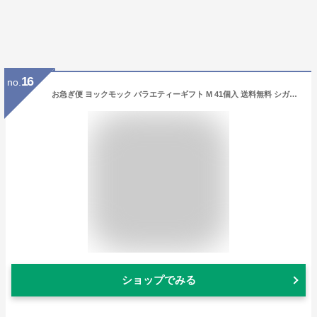
16
no.
お急ぎ便 ヨックモック バラエティーギフト M 41個入 送料無料 シガール お菓子 ギフト 焼き菓子 クッキー シガール 詰め合わせ yokumoku ブランド 人気 スイーツ 洋菓子 結婚 出産 内祝い ばらまき 個包装 小分け 祝い お礼 菓子折り 退職 卒業 異動 定年 祝い
ショップでみる