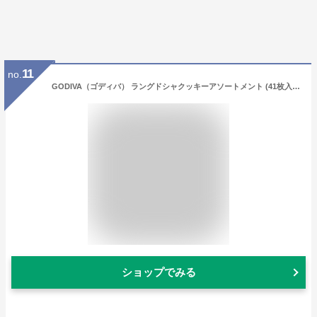
11
no.
GODIVA（ゴディバ） ラングドシャクッキーアソートメント (41枚入) ギフト 個包装 グルメ スイーツ 洋菓子 プレゼント お返し お祝い チョコレート お菓子 お配り 内祝い 結婚祝い 出産祝い 高級 人気 お年賀 ギフト
ショップでみる