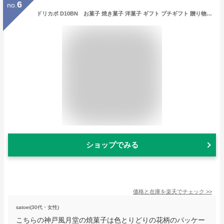
6
no.
ドリカポ D10BN お菓子 焼き菓子 洋菓子 ギフト プチギフト 贈り物 手土産 神戸風月堂 御中元 お歳暮 お年賀 引き出物 母の日 敬老の日 お祝い お供え お見舞い 個包装 ナッツ アーモンド クッキー アーモンドチュイル 花柄 フラワーモチーフ 可愛い かわいい
ショップでみる
価格と在庫を
楽天
でチェック
>>
satoei(30代・女性)
こちらの神戸風月堂の焼菓子は色とりどりの花柄のパッケー