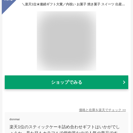
＼楽天1位★連続ギフト大賞／内祝い お菓子 焼き菓子 スイーツ 出産内祝い お返し Hitotoe キュートセレクション CSA-10（包装済）/ ひととえ スティックケーキ 個包装 洋菓子 ブラウニー クッキー 詰め合わせ 結婚内祝い ギフトセット オシャレ お急ぎ便 JGS dej
ショップでみる
価格と在庫を
楽天
でチェック
>>
donmai
楽天1位のスティックケーキ詰め合わせギフトはいかがでし
ょうか。見た目もカラフルで個包装なので人気の商品です。