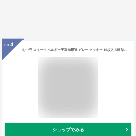
4
no.
お中元 スイーツ ベルギー王室御用達 ガレー クッキー 15枚入 5種 詰め合わせ 送料無料 2026 御中元 早割 お 中元 ギフト お菓子 チョコレート 有名 人気 おしゃれ 高級 個包装 小分け 法人 会社 職場 退職 祝い 挨拶 内祝い お返し 手土産 常温 日持ち 誕生日 プレゼント
ショップでみる