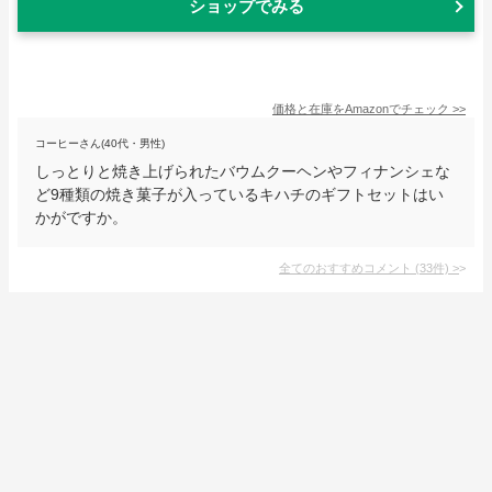
ショップでみる
価格と在庫を
Amazon
でチェック
>>
コーヒーさん(40代・男性)
しっとりと焼き上げられたバウムクーヘンやフィナンシェな
ど9種類の焼き菓子が入っているキハチのギフトセットはい
かがですか。
全てのおすすめコメント
(
33
件)
>