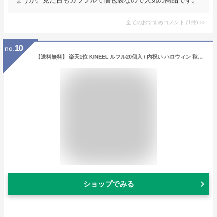
全てのおすすめコメント
(
1
件)
>
10
no.
【送料無料】 楽天1位 KINEEL ルフル20個入 / 内祝い ハロウィン 秋ギフト 歳暮 キニール 3冠 焼き菓子 詰め合わせ 京都 スイーツ ラングドシャ お菓子 洋菓子 プレゼント ギフト 内祝 御礼 退職 手土産 お土産 個包装 お返し 誕生日 お取り寄せ 出産祝 3000円 4000円
ショップでみる