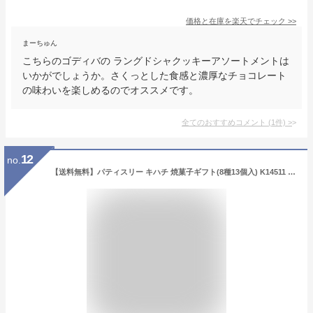
価格と在庫を
楽天
でチェック
>>
まーちゅん
こちらのゴディバの ラングドシャクッキーアソートメントは
いかがでしょうか。さくっとした食感と濃厚なチョコレート
の味わいを楽しめるのでオススメです。
全てのおすすめコメント
(
1
件)
>
12
no.
【送料無料】パティスリー キハチ 焼菓子ギフト(8種13個入) K14511 菓子折り 洋菓子 内祝い 出産内祝い 結婚内祝い 快気祝い 入学内祝い 手土産 香典返し お返し 法人 企業 大量注文可