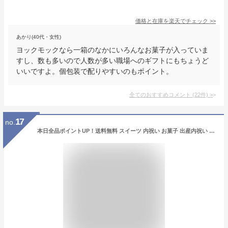
価格と在庫を
楽天
でチェック
>>
あかり(40代・女性)
ヨックモックなら一箱のなかにいろんなお菓子が入っていま
すし、数も多いので人数が多い職場へのギフトにもちょうど
いいですよ。個包装で配りやすいのもポイント。
全てのおすすめコメント
(
22
件)
>
17
no.
本日全品ポイントUP！送料無料 スイーツ 内祝い お菓子 出産内祝い お返し 井桁堂 自家挽きアーモンドのガトーセレクション（16個） 洋菓子 お菓子 詰め合わせ 結婚祝い 引越し お祝い 写真入り メッセージカード無料 名入れ 贈答品 gws 食べ物 ホワイトデー