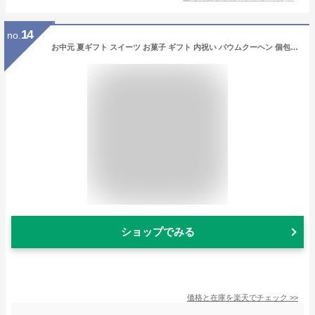
14
no.
お中元 夏ギフト スイーツ お菓子 ギフト 内祝い バウムクーヘン 個包装 森の庭 焦がしキャラメルがしみ込んだバーム詰合せ 12個入 MRO-01A（包装済 外のし）手土産 焼き菓子 詰め合わせ 出産内祝い 結婚内祝い 結婚祝い JGS お急ぎ便 送料無料 お返し
ショップでみる
価格と在庫を
楽天
でチェック
>>