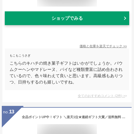
ショップでみる
価格と在庫を
楽天
でチェック
>>
もこもこうさぎ
こちらのキハチの焼き菓子ギフトはいかがでしょうか。バウ
ムクーヘンやマドレーヌ、パイなど種類豊富に詰め合わされ
ているので、色々味わえて良いと思います。高級感もありつ
つ、日持ちするのも嬉しいですね。
全てのおすすめコメント
(
2
件)
>
13
no.
全品ポイントUP中！ギフト ＼楽天1位★連続ギフト大賞／送料無料 内祝い スイーツ お返し ザ・スウィーツ キャラメルサンドクッキー（20個）（包装済）RSCS20 / 手土産 お菓子 個包装 出産内祝い メッセージカード スイーツ 贈答品 JGS 父の日ギフト