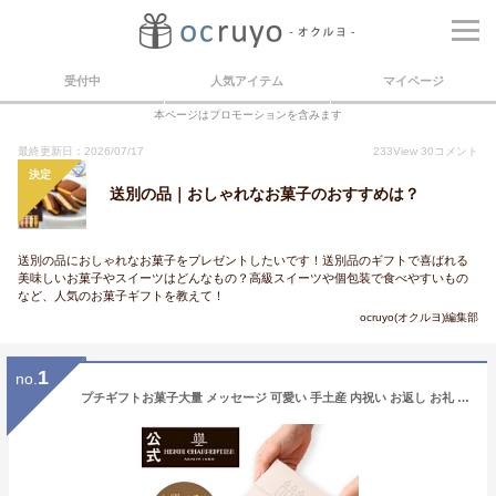
受付中
人気アイテム
マイページ
本ページはプロモーションを含みます
最終更新日：2026/07/17
233
View
30
コメント
決定
送別の品｜おしゃれなお菓子のおすすめは？
送別の品におしゃれなお菓子をプレゼントしたいです！送別品のギフトで喜ばれる
美味しいお菓子やスイーツはどんなもの？高級スイーツや個包装で食べやすいもの
など、人気のお菓子ギフトを教えて！
ocruyo(オクルヨ)編集部
1
no.
プチギフトお菓子大量 メッセージ 可愛い 手土産 内祝い お返し お礼 個包装 焼き菓子 スイーツ プレゼント ギフト お配り 記念品 300円台HF-3EC フィナンシェ 2個入 ※オンラインショップ限定