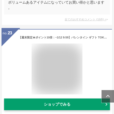
ボリュームあるアイテムになっていてお買い得かと思います
。
全てのおすすめコメント
(
16
件)
>
23
no.
【週末限定★ポイント10倍：~1/12 9:59】バレンタイン ギフト TOKYO BAKED BASE ギフトセット Mサイズ｜お菓子 ギフト スイーツ あまおう 焼き菓子 洋菓子 個包装 東京 送料無料 宅急便発送 Agift
ショップでみる