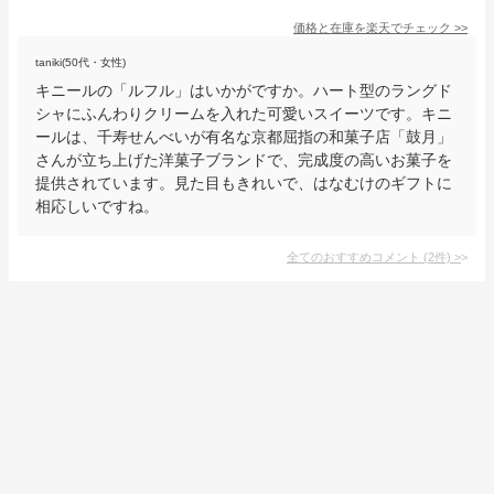
価格と在庫を
楽天
でチェック
>>
taniki(50代・女性)
キニールの「ルフル」はいかがですか。ハート型のラングド
シャにふんわりクリームを入れた可愛いスイーツです。キニ
ールは、千寿せんべいが有名な京都屈指の和菓子店「鼓月」
さんが立ち上げた洋菓子ブランドで、完成度の高いお菓子を
提供されています。見た目もきれいで、はなむけのギフトに
相応しいですね。
全てのおすすめコメント
(
2
件)
>