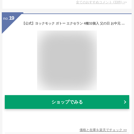
全てのおすすめコメント
(
33
件)
>
19
no.
【公式】ヨックモック ガトー エクセラン 4種32個入 父の日 お中元 夏ギフト 2026 詰め合わせ プレゼント スイーツ ギフト プチギフト クッキー 退職 洋菓子 お菓子 焼き菓子 手土産 個包装 お取り寄せ お礼 お祝い
ショップでみる
価格と在庫を
楽天
でチェック
>>