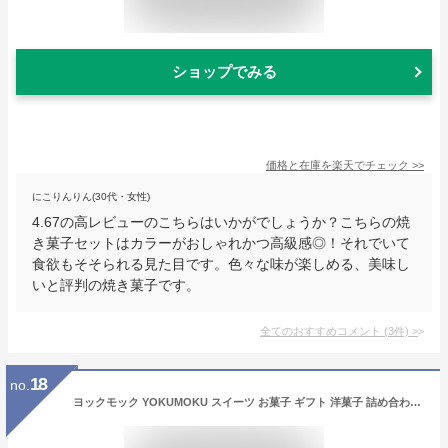
ショップでみる
価格と在庫を
楽天
でチェック
>>
にこりんりん(30代・女性)
4.67の高レビューのこちらはいかがでしょうか？こちらの焼
き菓子セットはカラーがおしゃれかつ高級感◎！それでいて
食欲もそそられる見た目です。色々な味が楽しめる、美味し
いと評判の焼き菓子です。
全てのおすすめコメント
(
3
件)
>
18
no.
ヨックモック YOKUMOKU スイーツ お菓子 ギフト 洋菓子 詰め合わせ プレゼント シガール 個包装 シガール 20本入