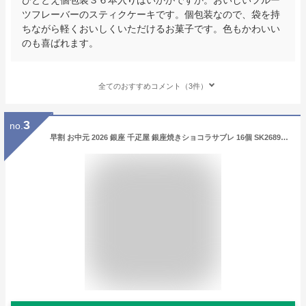
ツフレーバーのスティクケーキです。個包装なので、袋を持
ちながら軽くおいしくいただけるお菓子です。色もかわいい
のも喜ばれます。
全てのおすすめコメント（3件）
3
no.
早割 お中元 2026 銀座 千疋屋 銀座焼きショコラサブレ 16個 SK2689 銀座千疋屋 ショコラサブレ お菓子 焼き菓子 スイーツ 詰め合わせ お取り寄せ 内祝い クッキー サブレ おしゃれ 個包装 日持ち 常温 ギフト 送料無料 夏ギフト 御中元