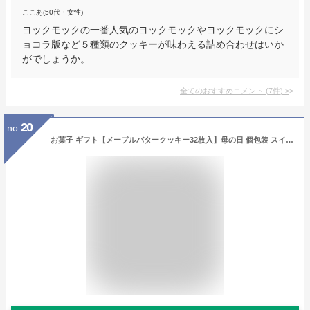
ここあ(50代・女性)
ヨックモックの一番人気のヨックモックやヨックモックにシ
ョコラ版など５種類のクッキーが味わえる詰め合わせはいか
がでしょうか。
全てのおすすめコメント
(
7
件)
>
20
no.
お菓子 ギフト【メープルバタークッキー32枚入】母の日 個包装 スイーツ ギフト クッキー プレゼント 焼き菓子 洋菓子 内祝い お祝い 出産祝い 結婚内祝い お礼 可愛い おしゃれ 退職 ザ・メープルマニア