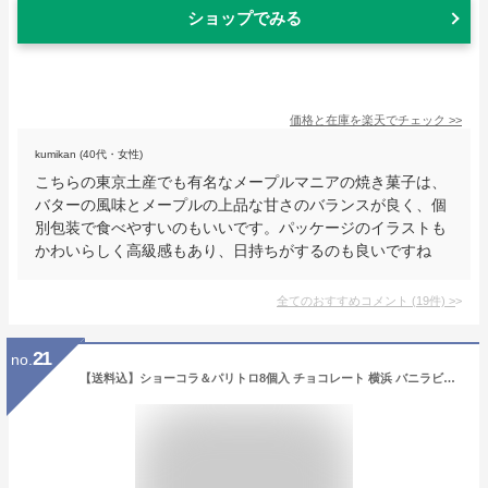
ショップでみる
価格と在庫を
楽天
でチェック
>>
kumikan (40代・女性)
こちらの東京土産でも有名なメープルマニアの焼き菓子は、
バターの風味とメープルの上品な甘さのバランスが良く、個
別包装で食べやすいのもいいです。パッケージのイラストも
かわいらしく高級感もあり、日持ちがするのも良いですね
全てのおすすめコメント
(
19
件)
>
21
no.
【送料込】ショーコラ＆パリトロ8個入 チョコレート 横浜 バニラビーンズ | チョコサンド 生チョコ チョコ 洋菓子 お菓子 高級 チョコレートギフト ギフト おしゃれ 個包装 詰め合わせ お取り寄せ スイーツ プレゼント 2026 父の日 お中元