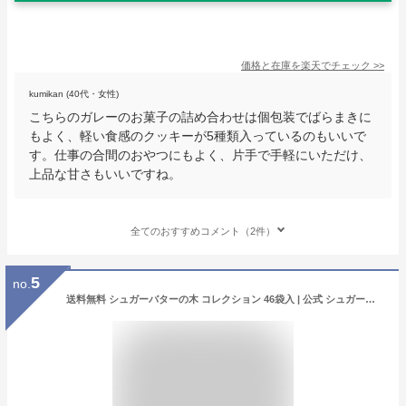
価格と在庫を
楽天
でチェック
>>
kumikan (40代・女性)
こちらのガレーのお菓子の詰め合わせは個包装でばらまきに
もよく、軽い食感のクッキーが5種類入っているのもいいで
す。仕事の合間のおやつにもよく、片手で手軽にいただけ、
上品な甘さもいいですね。
全てのおすすめコメント（2件）
5
no.
送料無料 シュガーバターの木 コレクション 46袋入 | 公式 シュガーバターサンドの木 お菓子 詰め合わせ ギフト 個包装 贈答 進物 お取り寄せ おやつ スイーツ 人気 お土産 菓子折り 可愛い ばらまき 詰め合せ 詰合せ 退職 挨拶 大量 お礼 ホワイトデー チョコ以外 同僚 会社