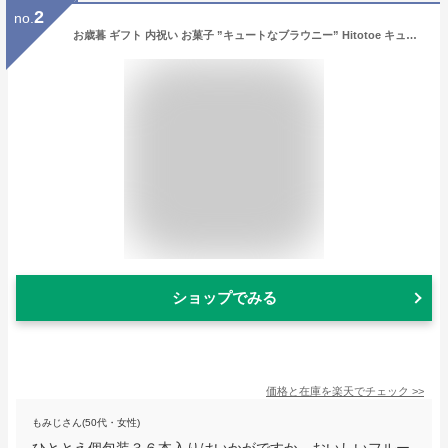
2
no.
お歳暮 ギフト 内祝い お菓子 ”キュートなブラウニー” Hitotoe キュートセレクション ひととえ 個包装 36個入り スイーツ 出産内祝い お返し 洋菓子 お祝い 結婚内祝い 写真 メッセージカード ブラウニー スティックケーキ スイーツ gws 送料無料 七五三内祝い
ショップでみる
価格と在庫を
楽天
でチェック
>>
もみじさん(50代・女性)
ひととえ個包装３６本入りはいかがですか。おいしいフルー