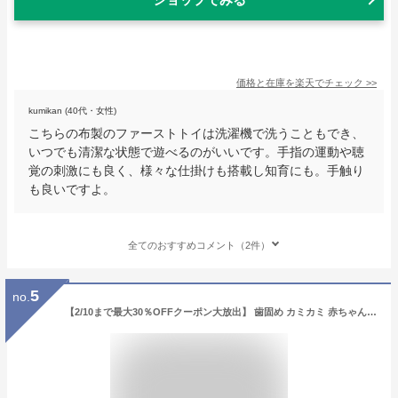
価格と在庫を
楽天
でチェック
>>
kumikan (40代・女性)
こちらの布製のファーストトイは洗濯機で洗うこともでき、
いつでも清潔な状態で遊べるのがいいです。手指の運動や聴
覚の刺激にも良く、様々な仕掛けも搭載し知育にも。手触り
も良いですよ。
全てのおすすめコメント（2件）
5
no.
【2/10まで最大30％OFFクーポン大放出】 歯固め カミカミ 赤ちゃん おもちゃ ラトル 知育玩具 シリコン はがため 歯がため ガラガラ 出産祝い 生え始め 色 ベビー かわいい おしゃれ おすすめ いつまで 0歳 3ヶ月 6ヶ月 7ヶ月 8ヶ月 9ヶ月 10ヶ月