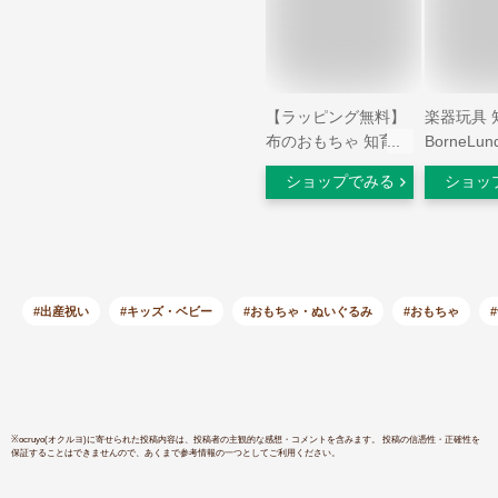
【ラッピング無料】
楽器玩具 
布のおもちゃ 知育玩
BorneL
具 布製 音が鳴る 積
ルンド）社
ショップでみる
ショッ
み木 ふわふわアニマ
ト・ミュ
ルブロック エドイン
ット お誕
ター 即納 ぬいぐる
祝い おう
み ガラガラ ラトル
供
出産祝い 誕生日 プ
レゼント 男の子 女
#出産祝い
#キッズ・ベビー
#おもちゃ・ぬいぐるみ
#おもちゃ
の子 赤ちゃん 0歳 1
歳
※
ocruyo(オクルヨ)
に寄せられた投稿内容は、投稿者の主観的な感想・コメントを含みます。 投稿の信憑性・正確性を
保証することはできませんので、あくまで参考情報の一つとしてご利用ください。