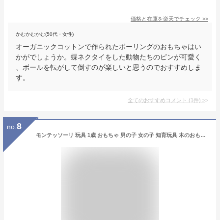
価格と在庫を
楽天
でチェック
>>
かむかむかむ(50代・女性)
オーガニックコットンで作られたボーリングのおもちゃはい
かがでしょうか。蝶ネクタイをした動物たちのピンが可愛く
、ボールを転がして倒すのが楽しいと思うのでおすすめしま
す。
全てのおすすめコメント
(
1
件)
>
8
no.
モンテッソーリ 玩具 1歳 おもちゃ 男の子 女の子 知育玩具 木のおもちゃ 1 2 3歳 誕生日プレゼント 知育時計 指先の知育 早期開発 指先訓練 子供おもちゃ 知育ボックス アクティビティキューブ 出産祝い 入園お祝い プレゼント