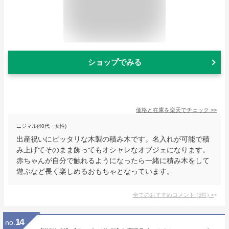
ショップでみる
価格と在庫を
楽天
でチェック
>>
ニジマル(40代・女性)
出産祝いにピッタリな木製の積み木です。名入れが可能で積
み上げてそのまま飾ってもオシャレなオブジェになります。
赤ちゃんが自分で触れるようになったら一緒に積み木をして
遊ぶなど長く楽しめるおもちゃとなっています。
全てのおすすめコメント
(
3
件)
>
14
no.