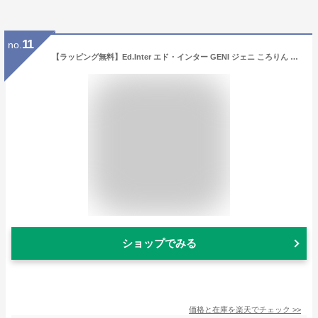
11
no.
【ラッピング無料】Ed.Inter エド・インター GENI ジェニ ころりん くまさん ふわふわトーイ 知育玩具 学習玩具 布ラトル おもちゃ 知育 ファーストトイ グットトイ 出産祝い ギフト プレゼント 誕生日 かわいい 男の子 女の子 0.5歳 1歳 822807 J573065
ショップでみる
価格と在庫を
楽天
でチェック
>>