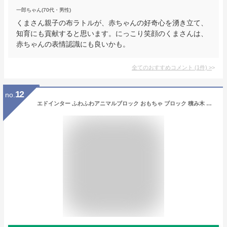
一郎ちゃん(70代・男性)
くまさん親子の布ラトルが、赤ちゃんの好奇心を湧き立て、
知育にも貢献すると思います。にっこり笑顔のくまさんは、
赤ちゃんの表情認識にも良いかも。
全てのおすすめコメント
(
1
件)
>
12
no.
エドインター ふわふわアニマルブロック おもちゃ ブロック 積み木 エド・インター GENI ジェニ 知育玩具 布製 ベビー 子供 誕生日 出産祝い プレゼント ギフト 男の子 女の子 0歳 6か月 1歳 プレゼント クリスマス クリスマスプレゼント