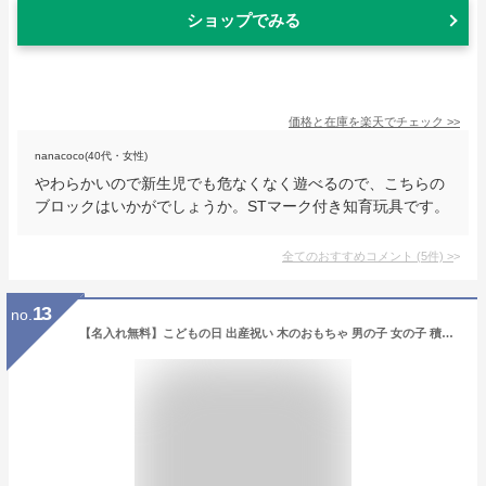
ショップでみる
価格と在庫を
楽天
でチェック
>>
nanacoco(40代・女性)
やわらかいので新生児でも危なくなく遊べるので、こちらの
ブロックはいかがでしょうか。STマーク付き知育玩具です。
全てのおすすめコメント
(
5
件)
>
13
no.
【名入れ無料】こどもの日 出産祝い 木のおもちゃ 男の子 女の子 積み木 名入れ ミルキートイ ドリーミィーツリー パズル エドインター 誕生日 誕生日プレゼント 1歳 2歳 男 女 ハーフバースデー パステル