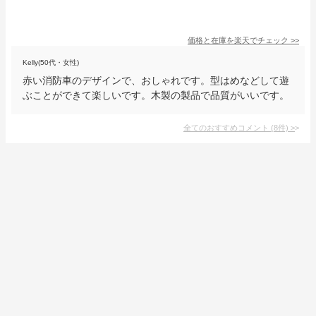
価格と在庫を
楽天
でチェック
>>
Kelly(50代・女性)
赤い消防車のデザインで、おしゃれです。型はめなどして遊
ぶことができて楽しいです。木製の製品で品質がいいです。
全てのおすすめコメント
(
8
件)
>