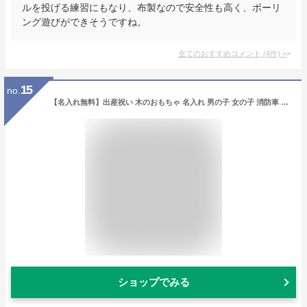
ルを投げる練習にもなり、布製なので安全性も高く、ボーリ
ング遊びができそうですね。
全てのおすすめコメント
(
4
件)
>
15
no.
【名入れ無料】出産祝い 木のおもちゃ 名入れ 男の子 女の子 消防車 カタカタ 森の消防隊 型はめ 車 エドインター 誕生日プレゼント 誕生日 1歳 2歳 3歳 男 女 ランキング 送料無料
ショップでみる