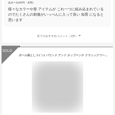
あみーみ(40代・女性)
様々なカラーや形 アイテムが これ一つに組み込まれている
のでたくさんの刺激がいっぺんに入って良い 知育 になると
思います
全てのおすすめコメント（2件）
SOLD
ボール落とし 2イン1 パウンド アンド タップベンチ クラシックワールド 木のおもちゃ 木製玩具 知育玩具 1歳 誕生日プレゼント 男の子 女の子 ハーフバースデー 出産祝い ハンマートイ たたくおもちゃ 無料 名入れ Classic world