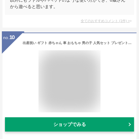
から遊べると思います。
全てのおすすめコメント
(
1
件)
>
10
no.
出産祝い ギフト 赤ちゃん 車 おもちゃ 男の子 人気セット プレゼント 新生児 0歳 歯固め セット【 オーボール ラトル バギー 歯固め サッシー 知育 ガラガラ ベビー ベビーカー ハーフバースデー 0歳 3ヶ月 6ヶ月 7ヶ月 8ヶ月 9ヶ月 10ヶ月 女の子 誕生日 プレゼント 福袋
ショップでみる