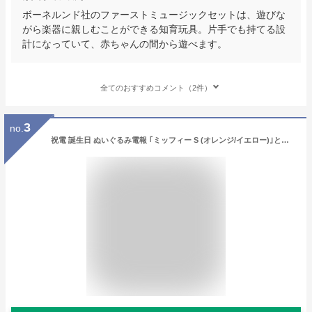
ボーネルンド社のファーストミュージックセットは、遊びな
がら楽器に親しむことができる知育玩具。片手でも持てる設
計になっていて、赤ちゃんの間から遊べます。
全てのおすすめコメント（2件）
3
no.
祝電 誕生日 ぬいぐるみ電報 ｢ミッフィー S (オレンジ/イエロー)｣と電報セット 送料無料 お祝い ギフト 電報 結婚式 文例 メッセージ 出産祝い 子供 孫 卒業式 卒園 贈り物 ディック・ブルーナ miffy うさぎ かわいい 即日発送 翌日配達