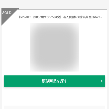
SOLD
【50%OFF! お買い物マラソン限定】 名入れ無料 知育玩具 型はめパズル 出産祝い プレゼント 赤ちゃん 知育 KOROKOROパズル エデュテ 木のおもちゃ 1歳 1歳半 誕生日プレゼント 男の子 女の子 誕生日 プレゼント
類似商品を探す