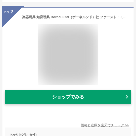
2
no.
楽器玩具 知育玩具 BorneLund（ボーネルンド）社 ファースト・ミュージックセット お誕生日 出産祝い おうち時間 子供
ショップでみる
価格と在庫を
楽天
でチェック
>>
あかり(40代・女性)