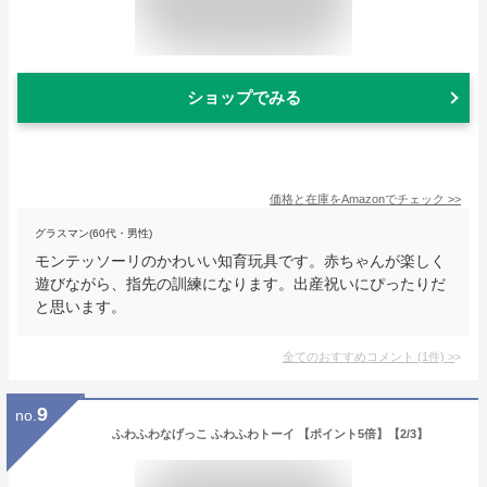
ショップでみる
価格と在庫を
Amazon
でチェック
>>
グラスマン(60代・男性)
モンテッソーリのかわいい知育玩具です。赤ちゃんが楽しく
遊びながら、指先の訓練になります。出産祝いにぴったりだ
と思います。
全てのおすすめコメント
(
1
件)
>
9
no.
ふわふわなげっこ ふわふわトーイ 【ポイント5倍】【2/3】