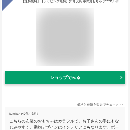
【送料無料】【ラッピング無料】知育玩具 布のおもちゃ アニマルボーリングセット_アンパサンド _対象年齢 1歳〜 | 出産祝い 出産お祝い 内祝い 誕生日プレゼント 誕生日祝い おもちゃ オモチャ 男の子 女の子 ベビー 幼児 子供 一歳 1歳児 子供 フト ベビーギフト
ショップでみる
価格と在庫を
楽天
でチェック
>>
kumikan (40代・女性)
こちらの布製のおもちゃはカラフルで、お子さんの手にもな
じみやすく、動物デザインはインテリアにもなります。ボー