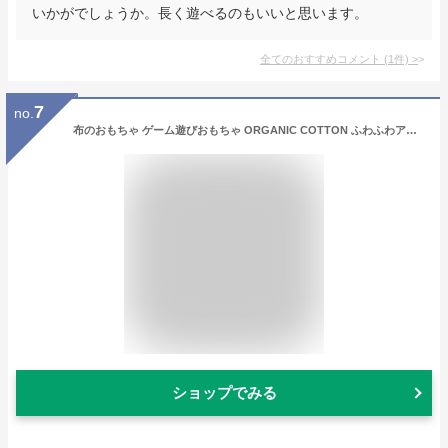
いかがでしょうか。長く遊べるのもいいと思います。
全てのおすすめコメント
(
1
件)
>
7
no.
布のおもちゃ ゲーム遊びおもちゃ ORGANIC COTTON ふわふわアニマルボーリング 赤ちゃん 出産祝い ベビー 誕生日プレゼント 誕生日 男の子 男 女の子 女 0歳 1歳 布おもちゃ ぬいぐるみ 子供 おもちゃ プレゼント 動物 子供玩具 キッズ クリスマスプレゼント
ショップでみる