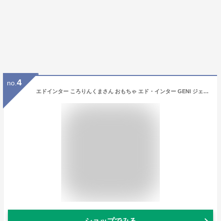
4
no.
エドインター ころりんくまさん おもちゃ エド・インター GENI ジェニ / 知育玩具 ラトル 布製 布のおもちゃ ベビー / 誕生日 出産祝い プレゼント ギフト おもちゃ 男の子 女の子 0歳 3か月 6か月 ガラガラ クリスマス クリスマスプレゼント
ショップでみる