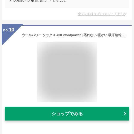
全てのおすすめコメント
(
1
件)
>
10
no.
ウールパワー ソックス 400 Woolpower | 蒸れない 暖かい 吸汗速乾 抗菌防臭 防臭 厚手 分厚い 保温性 極暖 防寒 靴下 ユニセックス ヒートテック 肌着 下着 防寒着 ウール メリノウール レディース メンズ 無地 さらさら アウトドア 登山 正規品
ショップでみる