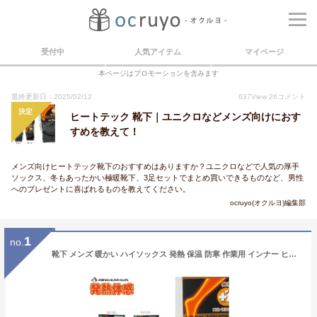
受付中
人気アイテム
マイページ
本ページはプロモーションを含みます
最終更新日：2025/02/12
637
View
26
コメント
決定
ヒートテック 靴下｜ユニクロなどメンズ向けにおす
すめを教えて！
メンズ向けヒートテック靴下のおすすめはありますか？ユニクロなどで人気の厚手
ソックス、冬もあったかい極暖靴下、3足セットでまとめ買いできるものなど、男性
へのプレゼントに喜ばれるものを教えてください。
ocruyo(オクルヨ)編集部
1
no.
靴下 メンズ 暖かい ハイソックス 発熱 保温 防寒 作業用 インナー ヒートテック あったかい 冷え 男性 冬 紳士 25 27 ビジネス くつ下 / おたふく BTサーモ パイルソックス 靴下 ボーダー柄 先丸（2P） JW-135