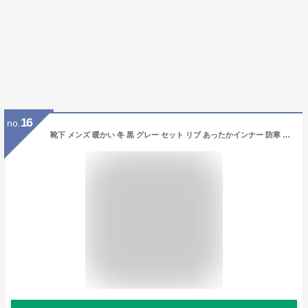
16
no.
靴下 メンズ 暖かい 冬 黒 グレー セット リブ あったかインナー 防寒 防寒グッズ あったかい インナー スキー スノーボード 冷え性 冷え対策 /おたふく BTサーモフットパイル先丸2P JW-134