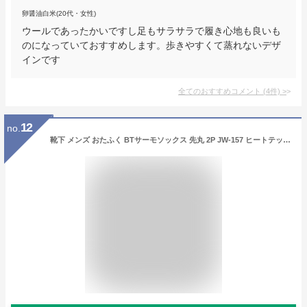
卵醤油白米(20代・女性)
ウールであったかいですし足もサラサラで履き心地も良いも
のになっていておすすめします。歩きやすくて蒸れないデザ
インです
全てのおすすめコメント
(
4
件)
>
12
no.
靴下 メンズ おたふく BTサーモソックス 先丸 2P JW-157 ヒートテック あったかインナー 防寒対策 防寒グッズ 寒さ対策 あったかい 暖かい ソックス サーモ 作業着 あったか靴下 メンズ 防寒着 スキー スノーボード 冷え性 冷え対策