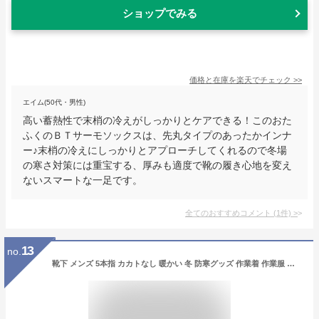
ショップでみる
価格と在庫を
楽天
でチェック
>>
エイム(50代・男性)
高い蓄熱性で末梢の冷えがしっかりとケアできる！このおた
ふくのＢＴサーモソックスは、先丸タイプのあったかインナ
ー♪末梢の冷えにしっかりとアプローチしてくれるので冬場
の寒さ対策には重宝する、厚みも適度で靴の履き心地を変え
ないスマートな一足です。
全てのおすすめコメント
(
1
件)
>
13
no.
靴下 メンズ 5本指 カカトなし 暖かい 冬 防寒グッズ 作業着 作業服 あったかい ソックス 冷え性 冷え対策 プレゼント ギフト / 靴下 5本指 カカトなし 2P おたふく BTサーモソックス JW-159