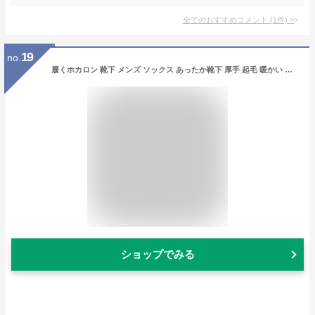
全てのおすすめコメント
(
1
件)
>
19
no.
履くホカロン 靴下 メンズ ソックス あったか靴下 厚手 起毛 暖かい クルー丈 裏起毛 パイル 急速発熱糸 冷え性 防寒 冬 紳士 【2A1-1322】 送料無料 通販A15
ショップでみる