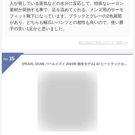
人が発している蒸気などの水分に反応して、特殊なレーヨン
素材が発熱する事で、足を温めてくれる、メンズ用のサーモ
フィット靴下になっています。ブラックとグレーの2色展開
があり、どちらも幅広いパンツとの相性も良いので、使い勝
手の良い1足かと思いました。
全てのおすすめコメント
(
1
件)
>
15
no.
(PEARL IZUMI パールイズミ 2024年 秋冬モデル) 42 ヒートテックセンサー ウィンター ソックス S/M/L 吸湿 発熱 吸汗 速乾性 UVカット Lサイズ丈 サイクルウェア メンズ サイクリング ロードバイク 黒 白 グレー ネイビー 赤