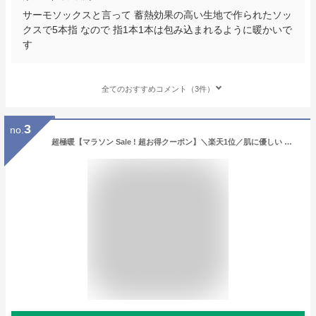
サーモソックスと言って 蓄熱効果の高い生地で作られたソッ
クスで5本指 なので 指1本1本は包み込まれるように暖かいで
す
全てのおすすめコメント（3件）
3
no.
超極暖【マラソン Sale ! 超お得クーポン】＼楽天1位／肌に優しい 靴下 発熱靴下 メンズ ソックス 色選べる 冬 厚手 38℃恒温 極厚裏パイル ウール素材 360°蓄熱 ウールソックス 防寒 保温 消臭 耐久性 伸縮性 室内 アウトドア キャンプ 24-28 3足セット 男女兼用