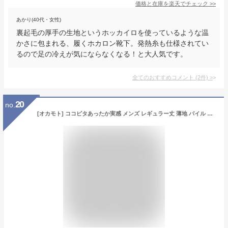
価格と在庫を
楽天
でチェック
>>
あかり(40代・女性)
裏起毛の厚手の生地というホッカイロを使っているような温
かさに包まれる、履くホカロン靴下。発熱糸も仕様されてい
るので足の冷えが気にならなくなる！と大人気です。
全てのおすすめコメント
(
2
件)
>
20
no.
[オカモト] ココピタあったか実感 メンズ レギュラー丈 薄地 パイル 吸湿発熱 保温 消臭 1足組 376-806 ブラック 25-27