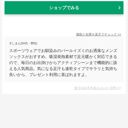
ショップでみる
価格と在庫を
楽天
でチェック
>>
すしまん(50代・男性)
スポーツウェアでお馴染みのパールイズミのお洒落なメンズ
ソックスがおすすめ。吸湿発熱素材で足元暖かく対応できる
ので、毎日のお出掛けからアクティブシーンまで機能的に扱
える人気商品。気になる足汗も速乾タイプでサラリと気持ち
良いから、プレゼント利用に喜ばれますよ。
全てのおすすめコメント
(
1
件)
>