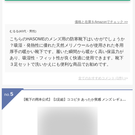
価格と在庫を
Amazon
でチェック
>>
むるる(40代・男性)
こちらのHASOMEのメンズ用の防寒靴下はいかがでしょうか
？吸湿・発熱性に優れた天然メリノウールが使用された冬用
厚手の暖かい靴下です。履いた瞬間から暖かく高い保温力が
あり、吸湿性・フィット性が良く快適に使用できます。靴下
３足セットで洗いかえにも便利な商品でお勧めです。
全てのおすすめコメント
(
1
件)
>
5
no.
【靴下の岡本公式】【2足組】ココピタ あったか実感 メンズ レギュラー丈（クルー丈） 無地｜ ぽかぽか あったかい ぬくぬく 保温 秋冬 秋用 冬用 真冬 通勤 通学 おでかけ くつした くつ下 男性 紳士 吸湿発熱 吸水速乾