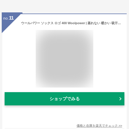
11
no.
ウールパワー ソックス ロゴ 400 Woolpower | 蒸れない 暖かい 吸汗速乾 抗菌防臭 防臭 厚手 分厚い 保温性 極暖 防寒 靴下 ユニセックス ヒートテック 肌着 下着 防寒着 ウール メリノウール レディース メンズ 無地 さらさら アウトドア 登山 正規品
ショップでみる
価格と在庫を
楽天
でチェック
>>