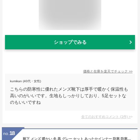
ショップでみる
価格と在庫を
楽天
でチェック
>>
kumikan (40代・女性)
こちらの防寒性に優れたメンズ靴下は厚手で暖かく保温性も
高いのがいいです。生地もしっかりしており、5足セットな
のもいいですね
全てのおすすめコメント
(
1
件)
>
18
no.
靴下 メンズ 暖かい 冬 黒 グレー セット あったかインナー 防寒 防寒グッズ あったかい インナー スキー スノーボード 冷え性 冷え対策 / おたふく BTサーモソックス 靴下 オールパイル 先丸 2P JW-131