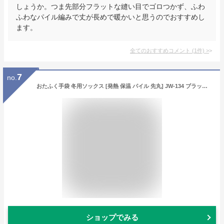
しょうか。つま先部分フラットな縫い目でゴロつかず、ふわ
ふわなパイル編みで丈が長めで暖かいと思うのでおすすめし
ます。
全てのおすすめコメント
(
1
件)
>
7
no.
おたふく手袋 冬用ソックス [発熱 保温 パイル 先丸] JW-134 ブラック 25~27㎝ 【2足組】
ショップでみる