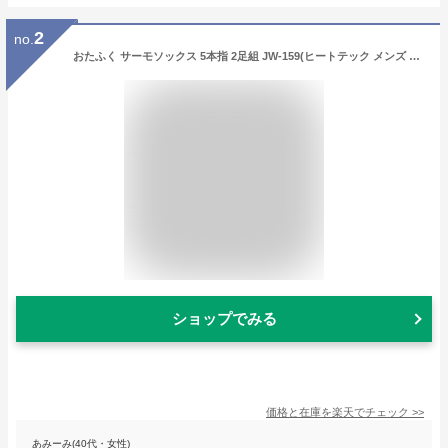
2
no.
おたふく サーモソックス 5本指 2足組 JW-159(ヒートテック メンズ ソックス 防寒 靴下 くつした くつ下 インナー 保温 防寒着 靴下 無地)
ショップでみる
価格と在庫を
楽天
でチェック
>>
あみーみ(40代・女性)