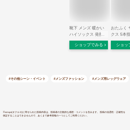
靴下 メンズ 暖かい
おたふく 
ハイソックス 発熱
クス 5本指
保温 防寒 作業用 イ
JW-159
ショップでみる
ショッ
ンナー ヒートテック
ク メンズ
あったかい 冷え 男
防寒 靴下
性 冬 紳士 25 27 ビ
くつ下 イ
ジネス くつ下 / おた
温 防寒着 
ふく BTサーモ パイ
ルソックス 靴下 ボ
#その他シーン・イベント
#メンズファッション
#メンズ用レッグウェア
ーダー柄 先丸（2P）
JW-135
※
ocruyo(オクルヨ)
に寄せられた投稿内容は、投稿者の主観的な感想・コメントを含みます。 投稿の信憑性・正確性を
保証することはできませんので、あくまで参考情報の一つとしてご利用ください。