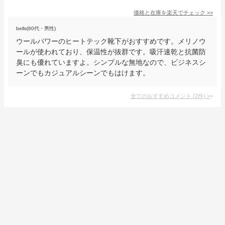
価格と在庫を
楽天
でチェック
>>
bells(60代・男性)
ウールパワーのヒートテック靴下がおすすめです。メリノウ
ールが使われており、保温性が抜群です。吸汗速乾と抗菌防
臭にも優れていますよ。シンプルな無地なので、ビジネスシ
ーンでもカジュアルシーンでもはけます。
全てのおすすめコメント
(
2
件)
>