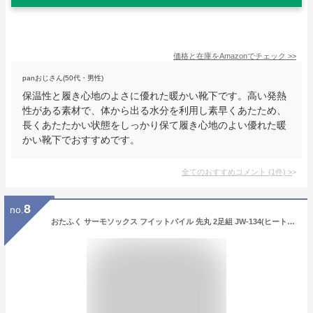
価格と在庫を
Amazon
でチェック
>>
panおじさん(50代・男性)
保温性と履き心地のよさに優れた暖かい靴下です。高い発熱
性がある素材で、体から出る水分を利用し素早くあたため、
長くあたたかい状態をしっかり保て履き心地のよい優れた暖
かい靴下でおすすめです。
全てのおすすめコメント
(
1
件)
>
8
no.
おたふく サーモソックス フイットパイル 先丸 2足組 JW-134(ヒートテック メンズ ソックス 防寒 靴下 くつした くつ下 インナー 保温 あったかインナー 防寒着 靴下 冷え症)