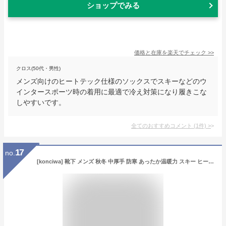
ショップでみる
価格と在庫を
楽天
でチェック
>>
クロス(50代・男性)
メンズ向けのヒートテック仕様のソックスでスキーなどのウ
インタースポーツ時の着用に最適で冷え対策になり履きこな
しやすいです。
全てのおすすめコメント
(
1
件)
>
17
no.
[konciwa] 靴下 メンズ 秋冬 中厚手 防寒 あったか温暖力 スキー ヒートテック 足底クッション編み くつした 綿 吸汗 防臭 抗菌 靴下 アウトドア 5足セット24-28cm