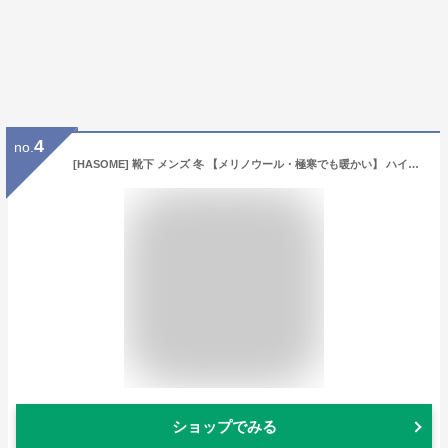
4
no.
[HASOME] 靴下 メンズ 冬 【メリノウール・極寒でも暖かい】 ハイキングライトソックス パイル 厚手 吸汗速乾 抗菌消臭 着圧 登山用 アウトドア トレッキング スポーツソックス ランニング (JP, アルファベット, L, ブラック（3足セット）)
ショップでみる