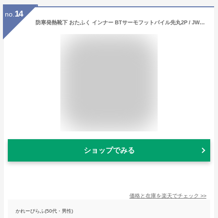
14
no.
防寒発熱靴下 おたふく インナー BTサーモフットパイル先丸2P / JW-134 ヒートテック ブラック グレー ソックス 防寒 インナー
ショップでみる
価格と在庫を
楽天
でチェック
>>
かれーぴらふ(50代・男性)