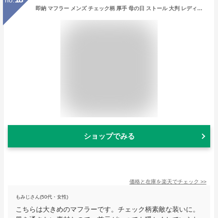
即納 マフラー メンズ チェック柄 厚手 母の日 ストール 大判 レディース 千鳥柄 暖かい 冬 ギフト 防寒 通勤 洗える 肌に優しい おしゃれ 高級 紳士 秋冬物 男性用 きれいめ 送料無料 カジュアル ウォーム 防寒抜群 ファション
ショップでみる
価格と在庫を
楽天
でチェック
>>
もみじさん(50代・女性)
こちらは大きめのマフラーです。チェック柄素敵な装いに。