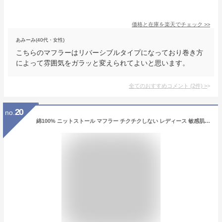
価格と在庫を
楽天
でチェック
>>
あみーみ(40代・女性)
こちらのマフラーはリバーシブルタイプになっており巻き方
によって雰囲気をガラッと変えられてよいと思います。
全てのおすすめコメント
(
2
件)
>
20
no.
綿100% ニットストール マフラー チクチクしない レディース 敏感肌 コットン ストール 中判 静電気が起きにくい アトピー 無地 シンプル 黒 ブラック プレゼント ギフト 寒冷 蕁麻疹 メンズ 学生 キッズ お揃い 秋冬 春 敬老の日 送料無料 【コットン100％ニットストール】