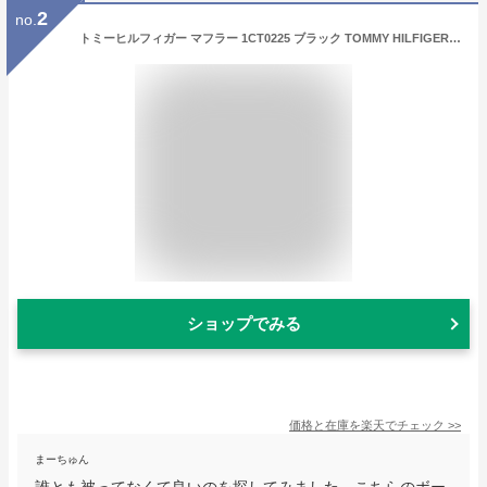
2
no.
トミーヒルフィガー マフラー 1CT0225 ブラック TOMMY HILFIGER トミー ヒルフィガー ボーダー 黒 メンズ レディース 男性 女性 男女兼用 スカーフ ストール シンプル ベーシック おしゃれ 人気 売れ筋 ブランド プレゼント ギフト バレンタイン
ショップでみる
価格と在庫を
楽天
でチェック
>>
まーちゅん
誰とも被ってなくて良いのを探してみました。こちらのボー