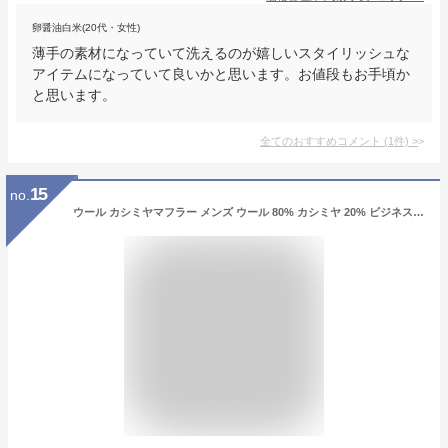
卵醤油白米(20代・女性)
薄手の素材になっていて洗えるのが嬉しいスタイリッシュな
アイテムになっていて良いかと思います。お値段もお手頃か
と思います。
全てのおすすめコメント
(
1
件)
>
15
no.
ウール カシミヤマフラー メンズ ウール 80% カシミヤ 20% ビジネス 学生 高校生 ギフト ストール マフラー メンズ 防寒対策 通勤 通学 コンパクト デート 贈り物 プレゼント 寒さ対策 誕生日プレゼント 贈り物 お祝い ブラック ネイビー グレー ブラウン