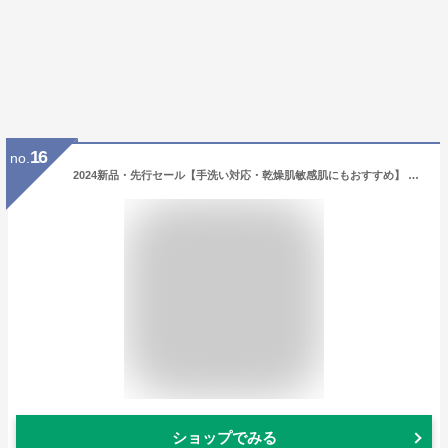
16
no.
2024新品・先行セール【手洗い対応・乾燥肌敏感肌にもおすすめ】 マフラー レディース あす楽 ネックウォーマー ブロックチェック 大判 フリンジ レディース マフラー メンズ ふんわり アクリル ストール ポリエステル マフラー かわいい 暖かい 厚手 ストール
ショップでみる