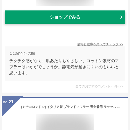
ショップでみる
価格と在庫を
楽天
でチェック
>>
ここあ(50代・女性)
チクチク感がなく、肌あたりもやさしい、コットン素材のマ
フラーはいかがでしょうか。静電気が起きにくいのもいいと
思います。
全てのおすすめコメント
(
3
件)
>
21
no.
[ミチコロンドン] イタリア製 ブランドマフラー 男女兼用 ラッセル マルチストライプ (C柄：ブラック)