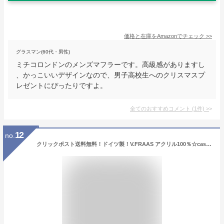
価格と在庫を
Amazon
でチェック
>>
グラスマン(60代・男性)
ミチコロンドンのメンズマフラーです。高級感がありますし
、かっこいいデザインなので、男子高校生へのクリスマスプ
レゼントにぴったりですよ。
全てのおすすめコメント
(
1
件)
>
12
no.
クリックポスト送料無料！ドイツ製！V.FRAAS アクリル100％☆cashmink カシミンク マフラー 送料無料