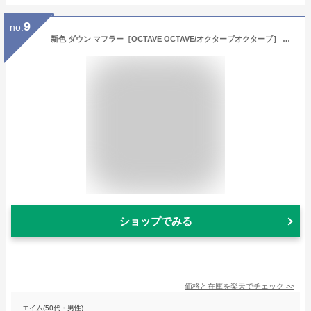
9
no.
新色 ダウン マフラー［OCTAVE OCTAVE/オクターブオクターブ］ ポケッタブル 無地 17447500 メンズ レディース ビジネス ダウン90％フェザー10％ ネックウォーマー down maffler 新色追加
ショップでみる
価格と在庫を
楽天
でチェック
>>
エイム(50代・男性)