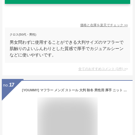
価格と在庫を
楽天
でチェック
>>
クロス(50代・男性)
男女問わずに使用することができる大判サイズのマフラーで
肌触りのよいふんわりとした質感で厚手でカジュアルシーン
などに使いやすいです。
全てのおすすめコメント
(
1
件)
>
17
no.
[YOUMMY] マフラー メンズ ストール 大判 秋冬 男性用 厚手 ニット 防寒 暖かい ブロックチェック 男女兼用 ビジネス マフラー バイク ゴルフ 釣りキャンプ 冬用 誕生日 クリスマスプレゼント (ブラック)