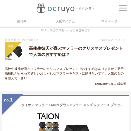
受付中
人気アイテム
マイページ
本ページはプロモーションを含みます
最終更新日：2026/06/02
316
View
23
コメント
決定
高校生彼氏が喜ぶマフラーのクリスマスプレゼント
で人気のおすすめは？
高校生彼氏が喜ぶマフラーのクリスマスプレゼントでおすすめはありますか？男子
高校氏がもらって嬉しいおしゃれなマフラーをギフトに贈りたいです。人気のもの
を教えて下さい！
ocruyo(オクルヨ)編集部
1
no.
タイオン マフラー TAION ダウンマフラー メンズ レディース ブラック 黒 ネイビー 紺 アイボリー グレー ベージュ グリーン 緑 パープル 紫 ブルー 青 BASIC DOWN SCARF TAION-201A ダウン フリース マフラー 防寒 撥水 保温 カジュアル