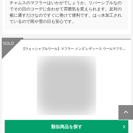
チャムスのマフラーはいかがでしょうか。リバーシブルなの
でその日のコーデに合わせて雰囲気を変えられます。反対の
裾に通すだけなのですぐに巻けて便利です。はっ水加工され
ているので雨や雪の日も安心です。
SOLD
【ウォッシャブルウール】マフラー メンズ レディース ウールマフラー ウール100% マフラーウール チェック マフラー 内モンゴルウール 秋冬男女兼用 180×30 ロングサイズ学生 通勤 通学 ブラック グレー 洗えるウール 10024sbkgy24
類似商品を探す