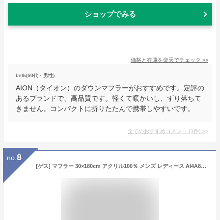
ショップでみる
価格と在庫を
楽天
でチェック
>>
bells(60代・男性)
AION（タイオン）のダウンマフラーがおすすめです。定評の
あるブランドで、高品質です。軽くて暖かいし、ずり落ちて
きません。コンパクトに折りたたんで携帯しやすいです。
全てのおすすめコメント
(
1
件)
>
8
no.
[ゲス] マフラー 30×180cm アクリル100％ メンズ レディース AI4A8852DS ブラック [並行輸入品]