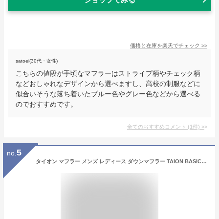
価格と在庫を
楽天
でチェック
>>
satoei(30代・女性)
こちらの値段が手頃なマフラーはストライプ柄やチェック柄
などおしゃれなデザインから選べますし、高校の制服などに
似合いそうな落ち着いたブルー色やグレー色などから選べる
のでおすすめです。
全てのおすすめコメント
(
1
件)
>
5
no.
タイオン マフラー メンズ レディース ダウンマフラー TAION BASIC DOWN SCARF TAION-201A ダウン フリース マフラー 防寒 撥水 保温 カジュアル シンプル アウトドア ブラウン 茶 ホワイト 白 オレンジ ブラック 黒 ネイビー 紺