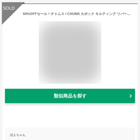
SOLD
50%OFFセール！チャムス / CHUMS カポック キルティング リバーシブル マフラー / Kapok Quilting Reversible Muffler CH09-1292(中綿、はっ水、ネックウォーマー、ネックゲーター、ネックゲイター) CHUMS(チャムス)ONLINE SHOP
類似商品を探す
ぽよちゃん