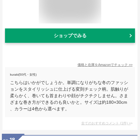
ショップでみる
価格と在庫を
Amazon
でチェック
>>
kuraki(50代・女性)
こちらはいかがでしょうか。単調になりがちな冬のファッシ
ョンをスタイリッシュに仕上げる変則チェック柄。肌触りが
柔らかく、巻いても首まわりや顔がチクチクしません。さま
ざまな巻き方ができるのも良いかと。サイズは約180×30cm
、カラーは4色から選べます。
全てのおすすめコメント
(
1
件)
>
18
no.