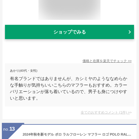
ショップでみる
価格と在庫を
楽天
でチェック
>>
あかり(40代・女性)
有名ブランドではありませんが、カシミヤのようななめらか
な手触りが気持ちいいこちらのマフラーもおすすめ。カラー
バリエーションが落ち着いているので、男子も身につけやす
いと思います。
全てのおすすめコメント
(
1
件)
>
13
no.
2024年秋冬新モデル ポロ ラルフローレン マフラー ロゴ POLO RALPH LAUREN PC0476 防寒 メンズマフラー レディースマフラー