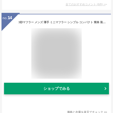
全てのおすすめコメント
(
6
件)
>
14
no.
3秒マフラー メンズ 薄手 ミニマフラー シンプル コンパクト 簡単 装着 日本製 秋冬 防寒 ストール ビジネス カジュアル リバーシブル Tps-020 新生活［タバラット］
ショップでみる
価格と在庫を
楽天
でチェック
>>