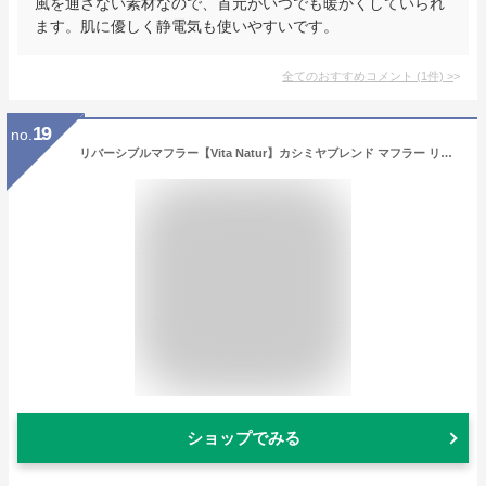
風を通さない素材なので、首元がいつでも暖かくしていられ
ます。肌に優しく静電気も使いやすいです。
全てのおすすめコメント
(
1
件)
>
19
no.
リバーシブルマフラー【Vita Natur】カシミヤブレンド マフラー リバーシブルマフラー 30cm幅 ウール95% カシミヤ5% マフラー チェック 無地 ストライプ リバーマフラー ウール 30cm x 180cm カシミヤブレンド メンズ ストール 冷房対策 秋 パーティー
ショップでみる