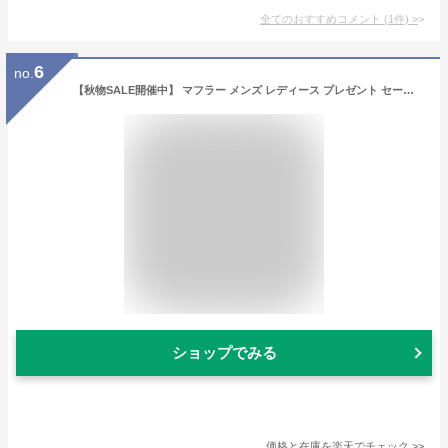
全てのおすすめコメント
(
1
件)
>
6
no.
【秋物SALE開催中】 マフラー メンズ レディース プレゼント セール 楽天ランキング1位 日本製 無地 チェック 180cm×32cm ストール 無地 白 黒 大判 ユニセックス 男女兼用 学生 ふわふわ
ショップでみる
価格と在庫を
楽天
でチェック
>>