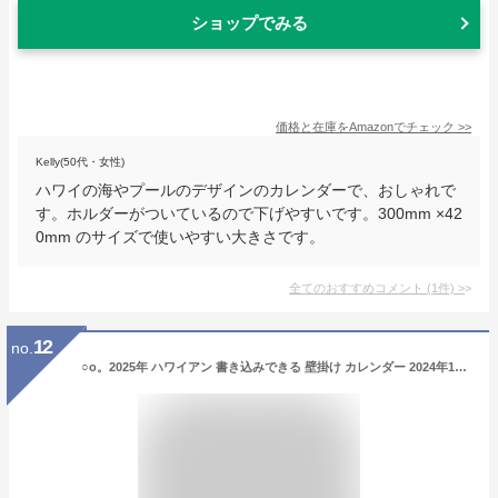
ショップでみる
価格と在庫を
Amazon
でチェック
>>
Kelly(50代・女性)
ハワイの海やプールのデザインのカレンダーで、おしゃれで
す。ホルダーがついているので下げやすいです。300mm ×42
0mm のサイズで使いやすい大きさです。
全てのおすすめコメント
(
1
件)
>
12
no.
○o。2025年 ハワイアン 書き込みできる 壁掛け カレンダー 2024年12月〜2025年12月 TAMO【ハワイアン雑貨・インテリア】ハイビスカス ハワイカレンダー ダイヤモンドヘッド ハワイインテリア ハワイ タモ ハワイカレンダー ハワイ風景 2025 。o○