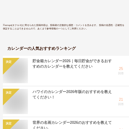
ト オアフ モロカイ
ロード画像
マウイ ラナイ モロ
工房カレ
カイ お土産 プレゼ
ント。o○
※
ocruyo(オクルヨ)
に寄せられた投稿内容は、投稿者の主観的な感想・コメントを含みます。 投稿の信憑性・正確性を
保証することはできませんので、あくまで参考情報の一つとしてご利用ください。
カレンダー
の人気おすすめランキング
貯金箱カレンダー2026｜毎日貯金ができるおす
決定
すめのカレンダーを教えてください
25
回答
ハワイのカレンダー2026年版のおすすめを教え
決定
てください！
21
回答
世界の名画カレンダー2026のおすすめを教えて
決定
ください。