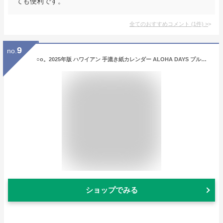
ても便利です。
全てのおすすめコメント
(
1
件)
>
9
no.
○o。2025年版 ハワイアン 手漉き紙カレンダー ALOHA DAYS プルメリア ハイビスカス ホヌ ヤシの木 ダイヤモンドヘッド フラガール フラダンス ワーゲンバス サーフ【ハワイアン雑貨・インテリア】ハワイ カレンダー 2025 スケジュール 予定表 メリモナーク 紙。o○
ショップでみる