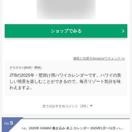
ショップでみる
価格と在庫を
Amazon
でチェック
>>
グラスマン(60代・男性)
JTBの2025年・壁掛け用ハワイカレンダーです。ハワイの美
しい情景を楽しむことができるので、毎月リゾート気分を味
わえますよ。
全てのおすすめコメント（2件）
5
no.
○o。2025年 HAWAII 書き込み 卓上 カレンダー 2025年1月〜12月 ハワイ Aloha Story【ハワイアン雑貨・インテリア】 ハワイインテリア ハワイカレンダー ハワイ風景 ヤシの木 ワイキキ 夜景 サンセット オアフ モロカイ マウイ ラナイ モロカイ。o○