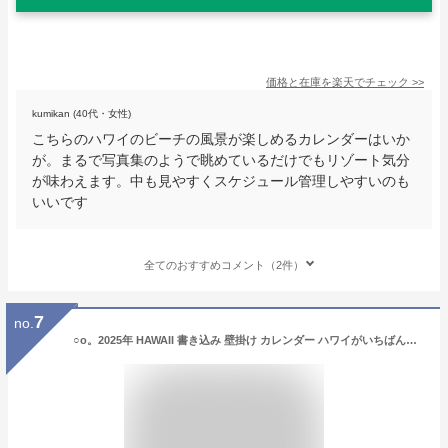
価格と在庫を
楽天
でチェック
>>
kumikan (40代・女性)
こちらのハワイのビーチの風景が楽しめるカレンダーはいか
が。まるで写真集のようで眺めているだけでもリゾート気分
が味わえます。中も見やすくスケジュール管理しやすいのも
いいです
全てのおすすめコメント（2件）
7
no.
○o。2025年 HAWAII 書き込み 壁掛け カレンダー ハワイがいちばん輝く瞬間 ハワイインテリア ハワイカレンダー ハワイ風景 景色 ヤシの木 ワイキキ サーフ 夜景 サンセット オアフ モロカイ マウイ ラナイ モロカイ お土産 プレゼント。o○