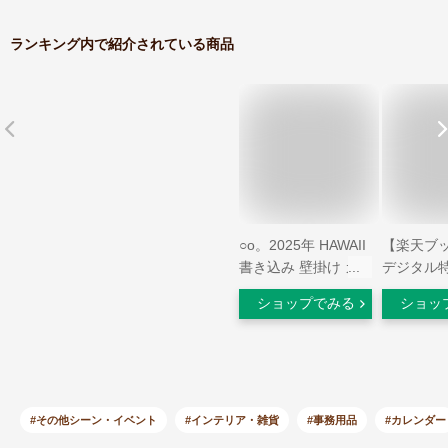
ランキング内で紹介されている商品
○o。2025年 HAWAII
【楽天ブ
書き込み 壁掛け カ
デジタル
レンダー ハワイ
ワイがい
ショップでみる
ショッ
Aloha Story【ハワイ
瞬間』 20
アン雑貨・インテリ
ダー 壁掛
ア】 ハワイインテリ
【ホルダ
ア ハワイカレンダー
300×420
ハワイ風景 景色 ヤ
(「PC・
シの木 ワイキキ サ
紙・バー
#その他シーン・イベント
#インテリア・雑貨
#事務用品
#カレンダー
ーフ 夜景 サンセッ
景」に最