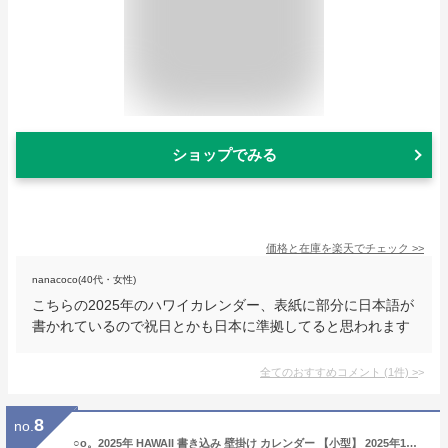
ショップでみる
価格と在庫を
楽天
でチェック
>>
nanacoco(40代・女性)
こちらの2025年のハワイカレンダー、表紙に部分に日本語が
書かれているので祝日とかも日本に準拠してると思われます
全てのおすすめコメント
(
1
件)
>
8
no.
○o。2025年 HAWAII 書き込み 壁掛け カレンダー 【小型】 2025年1月〜2025年12月 ハワイ Aloha Story【ハワイアン雑貨・インテリア】 ハワイカレンダー ハワイ風景 ヤシの木 ワイキキ サーフ 夜景 サンセット オアフ モロカイ マウイ ラナイ モロカイ。o○