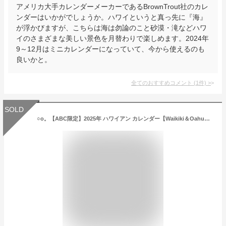
アメリカ大手カレンダーメーカーであるBrownTrout社のカレ
ンダーはいかがでしょうか。ハワイというと真っ先に『海』
が浮かびますが、こちらは海は勿論のこと砂漠・滝などハワ
イのさまざまな美しい景色を月替わりで楽しめます。2024年
9～12月はミニカレンダーになっていて、今から使えるのも
良いかと。
全てのおすすめコメント
(
1
件)
>
SOLD
○o。【ABC限定】2025年 ハワイアン カレンダー【Waikiki＆Oahu】ハワイ直輸入 ハワイ雑貨 ダイヤモンドヘッド ヤシの木 ハワイアンインテリア ハワイカレンダー ワイキキ オアフ 風景 人気 ハレイワ ノース お土産 プレゼント。o○