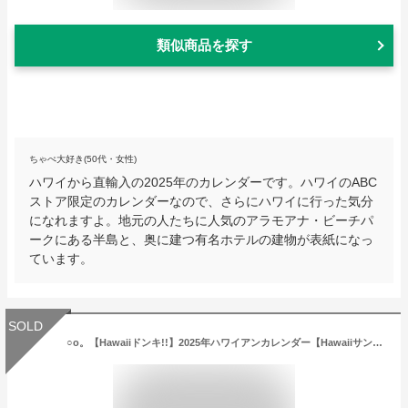
類似商品を探す
ちゃぺ大好き(50代・女性)
ハワイから直輸入の2025年のカレンダーです。ハワイのABC
ストア限定のカレンダーなので、さらにハワイに行った気分
になれますよ。地元の人たちに人気のアラモアナ・ビーチパ
ークにある半島と、奥に建つ有名ホテルの建物が表紙になっ
ています。
SOLD
○o。【Hawaiiドンキ!!】2025年ハワイアンカレンダー【Hawaiiサンセット】 ハワイ直輸入・数量限定!!ハワイアン雑貨 ハワイ雑貨 ハワイアンインテリア 海 ワイキキ サンセット 夕暮れ ヤシの木 ハワイカレンダー お土産 プレゼント ドン・キホーテ ハワイ。o○