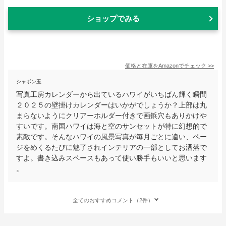
ショップでみる
価格と在庫を
Amazon
でチェック
>>
シャボン玉
写真工房カレンダーから出ているハワイがいちばん輝く瞬間
２０２５の壁掛けカレンダーはいかがでしょうか？上部は丸
まらないようにクリアーホルダー付きで画鋲穴もありかけや
すいです。南国ハワイは海と空のサンセットが特に幻想的で
素敵です。そんなハワイの風景写真が毎月ごとに違い、ペー
ジをめくるたびに魅了されインテリアの一部としてお洒落で
すよ。書き込みスペースもあって使い勝手もいいと思います
。
全てのおすすめコメント（2件）