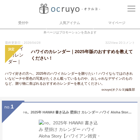
受付中
人気アイテム
マイページ
本ページはプロモーションを含みます
最終更新日：2026/04/28
322
View
20
コメント
決定
ハワイのカレンダー｜2025年版のおすすめを教えて
ください！
ハワイ好きの方へ、2025年のハワイカレンダーを贈りたい！ハワイならではのきれ
いなビーチや景色の写真がたくさん載っているものや、おしゃれなデザインのもの
など、贈り物に喜ばれるおすすめカレンダーを教えてください。
ocruyo(オクルヨ)編集部
1
no.
○o。2025年 HAWAII 書き込み 壁掛け カレンダー ハワイ Aloha Story【ハワイアン雑貨・インテリア】 ハワイインテリア ハワイカレンダー ハワイ風景 景色 ヤシの木 ワイキキ サーフ 夜景 サンセット オアフ モロカイ マウイ ラナイ モロカイ お土産 プレゼント。o○