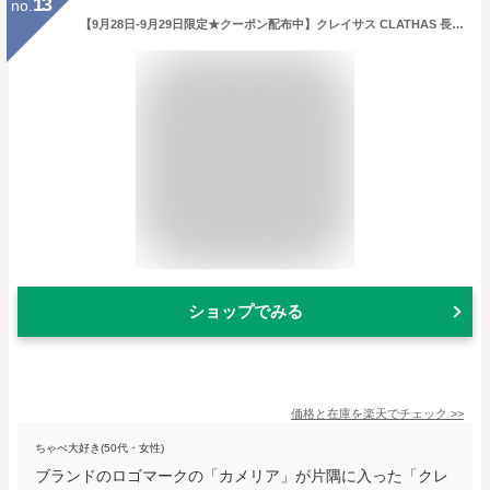
13
no.
【9月28日-9月29日限定★クーポン配布中】クレイサス CLATHAS 長財布 ブラン 188401 フィットハウス
ショップでみる
価格と在庫を
楽天
でチェック
>>
ちゃぺ大好き(50代・女性)
ブランドのロゴマークの「カメリア」が片隅に入った「クレ