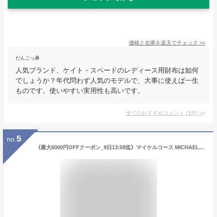
価格と在庫を
楽天
でチェック
>>
だんごっ鼻
人気ブランド、ケイト・スペードのレディース用財布は如何
でしょうか？年代問わず人気のモデルで、大事に使えば一生
ものです。使いやすい実用性も高いです。
全てのおすすめコメント
(
1
件)
>
5
no.
《最大6000円OFFクーポン_9日13:59迄》マイケルコース MICHAEL KORS 財布 レディース 三つ折り財布 CARMEN レザー ブラック 34S1GNME6L 001 | コンビニ受取 ブランド