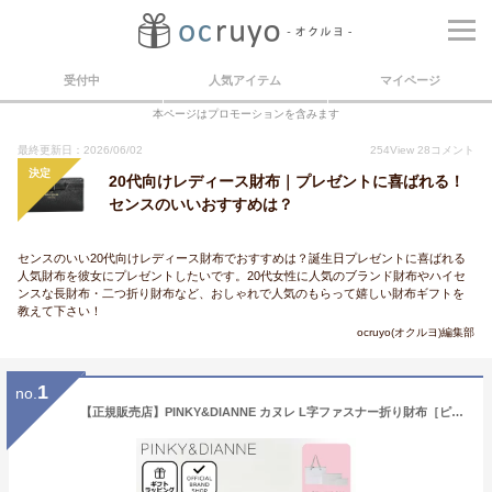
受付中
人気アイテム
マイページ
本ページはプロモーションを含みます
最終更新日：2026/06/02
254
View
28
コメント
決定
20代向けレディース財布｜プレゼントに喜ばれる！
センスのいいおすすめは？
センスのいい20代向けレディース財布でおすすめは？誕生日プレゼントに喜ばれる
人気財布を彼女にプレゼントしたいです。20代女性に人気のブランド財布やハイセ
ンスな長財布・二つ折り財布など、おしゃれで人気のもらって嬉しい財布ギフトを
教えて下さい！
ocruyo(オクルヨ)編集部
1
no.
【正規販売店】PINKY&DIANNE カヌレ L字ファスナー折り財布［ピンキー＆ダイアン］ 折りたたみ財布 ブランド 二つ折り コンパクト ミニ ウォレット 小さい カードたくさん おしゃれ 大人 かわいい チャーム付き ピンキー アンド ダイアン レディース バッグマニア