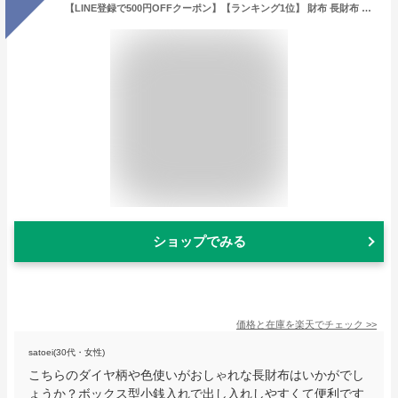
【LINE登録で500円OFFクーポン】【ランキング1位】 財布 長財布 レディース ブランド ギャルソン 大容量 ラウンドファスナー ボックス型 小銭入れ おしゃれ かわいい 人気 使いやすい 合皮 送料無料 Clelia クレリア ベレッサ clelia-11545 金運 C8 開運
ショップでみる
価格と在庫を
楽天
でチェック
>>
satoei(30代・女性)
こちらのダイヤ柄や色使いがおしゃれな長財布はいかがでし
ょうか？ボックス型小銭入れで出し入れしやすくて便利です