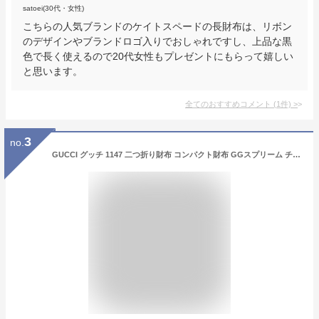
satoei(30代・女性)
こちらの人気ブランドのケイトスペードの長財布は、リボン
のデザインやブランドロゴ入りでおしゃれですし、上品な黒
色で長く使えるので20代女性もプレゼントにもらって嬉しい
と思います。
全てのおすすめコメント
(
1
件)
>
3
no.
GUCCI グッチ 1147 二つ折り財布 コンパクト財布 GGスプリーム チェリー サクランボ ブラウン レッド ホック開閉 レディース 管理HS38580