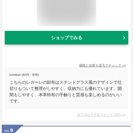
ショップでみる
価格と在庫を
楽天
でチェック
>>
kumikan (40代・女性)
こちらのレガーレの財布はステンドグラス風のデザインで仕
切りもついて整理がしやすく、収納力にも優れています。開
閉もしやすく、本革特有の手触りと質感も楽しめるのがいい
です。
全てのおすすめコメント
(
1
件)
>
9
no.