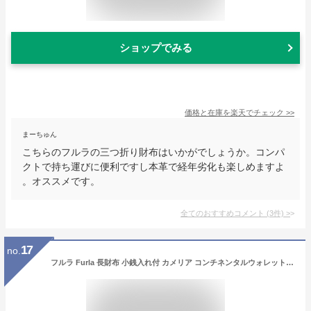
ショップでみる
価格と在庫を
楽天
でチェック
>>
まーちゅん
こちらのフルラの三つ折り財布はいかがでしょうか。コンパ
クトで持ち運びに便利ですし本革で経年劣化も楽しめますよ
。オススメです。
全てのおすすめコメント
(
3
件)
>
17
no.
フルラ Furla 長財布 小銭入れ付 カメリア コンチネンタルウォレット WP00317 ARE CAMELIA CONTINENTAL WALLET ギフト・のし可