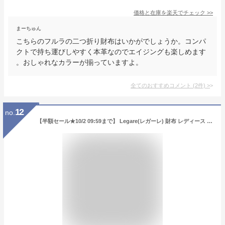
価格と在庫を
楽天
でチェック
>>
まーちゅん
こちらのフルラの二つ折り財布はいかがでしょうか。コンパ
クトで持ち運びしやすく本革なのでエイジングも楽しめます
。おしゃれなカラーが揃っていますよ。
全てのおすすめコメント
(
2
件)
>
12
no.
【半額セール★10/2 09:59まで】 Legare(レガーレ) 財布 レディース 長財布 本革 革 かわいい レザー ブランド がま口 ギャルソンタイプ ステンドグラス 薄い 薄型 小銭入れ 使いやすい 化粧箱入り ギフト