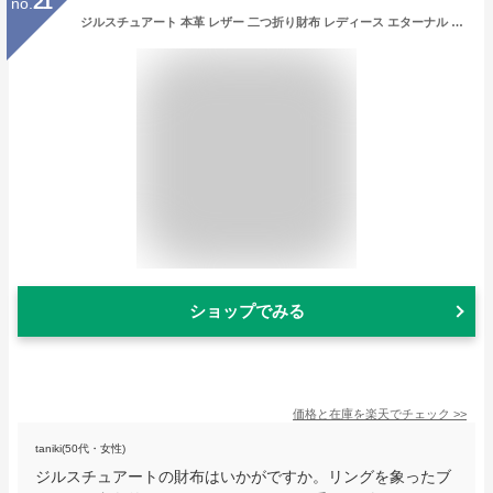
21
no.
ジルスチュアート 本革 レザー 二つ折り財布 レディース エターナル JSLW0DS4 JILLSTUART ミニ財布 折り財布 折りたたみ財布 折り畳み かわいい 上品 ブランド[即日発送]
ショップでみる
価格と在庫を
楽天
でチェック
>>
taniki(50代・女性)
ジルスチュアートの財布はいかがですか。リングを象ったブ