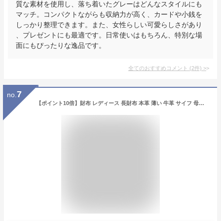
質な素材を使用し、落ち着いたグレーはどんなスタイルにも
マッチ。コンパクトながらも収納力が高く、カードや小銭を
しっかり整理できます。また、女性らしい可愛らしさがあり
、プレゼントにも最適です。日常使いはもちろん、特別な場
面にもぴったりな逸品です。
全てのおすすめコメント
(
2
件)
>
7
no.
【ポイント10倍】財布 レディース 長財布 本革 薄い 牛革 サイフ 母の日 プレゼント 長サイフ お祝い 誕生日【 花柄 本革財布 軽い 薄い 上品 清楚 】 おしゃれ レザー 送料無料 esl-w32-65