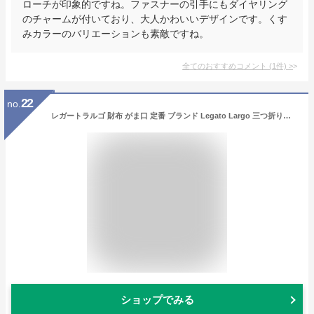
ローチが印象的ですね。ファスナーの引手にもダイヤリング
のチャームが付いており、大人かわいいデザインです。くす
みカラーのバリエーションも素敵ですね。
全てのおすすめコメント
(
1
件)
>
22
no.
レガートラルゴ 財布 がま口 定番 ブランド Legato Largo 三つ折り財布 レディース 小さめ ミニ財布 上品 きれいめ おしゃれ シンプル 大人 かわいい クラシカル お財布 女性 20代 30代 40代 50代 プレゼント ギフト クリスマス 記念日 母の日 シャイニーフェイクレザー
ショップでみる