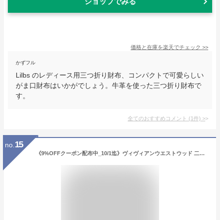
ショップでみる
価格と在庫を
楽天
でチェック
>>
かずフル
Lilbs のレディース用三つ折り財布、コンパクトで可愛らしい
がま口財布はいかがでしょう。牛革を使った三つ折り財布で
す。
全てのおすすめコメント
(
1
件)
>
15
no.
《9%OFFクーポン配布中_10/1迄》ヴィヴィアンウエストウッド 二つ折り財布 Vivienne Westwood メンズ レディース サフィアーノレザー ブラック 51150005 VICTORIA N403 | ブランド