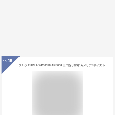
16
no.
フルラ FURLA WP00318 ARE000 三つ折り財布 カメリアSサイズ レディース 財布 ミニ財布 レザー 本革 小銭入れ シンプル コンパクトウォレット 折りたたみ キレカジ ギフト CAMELIA S COMPACT WALLET TRIFOLD プレゼント お祝い 記念 全6色