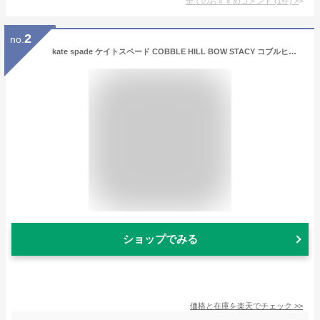
全てのおすすめコメント
(
1
件)
>
2
no.
kate spade ケイトスペード COBBLE HILL BOW STACY コブルヒル ボウ ステイシー 長財布 レディース PWRU3942 001 BLACK ブラック【楽ギフ_包装】
ショップでみる
価格と在庫を
楽天
でチェック
>>