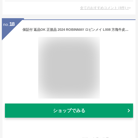
全てのおすすめコメント
(
4
件)
>
18
no.
保証付 返品OK 正規品 2024 ROBINMAY ロビンメイ L008 方塊牛皮短夾 レディース シンプル 二つ折り財布 春夏秋冬 レザー 人気 SDGs サステナブル 台湾 海外 20代 30代 40代 50代 60代 ナイロン 本革 大人 プレゼント ミニ財布 小さめ クラシカル リッチ ロゴ
ショップでみる