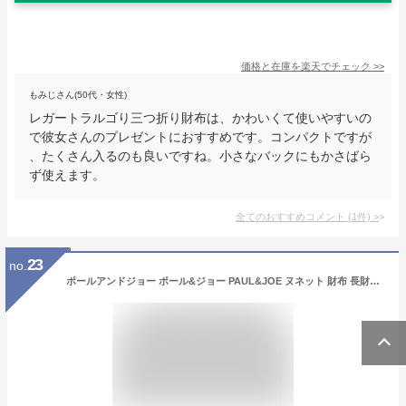
価格と在庫を
楽天
でチェック
>>
もみじさん(50代・女性)
レガートラルゴり三つ折り財布は、かわいくて使いやすいの
で彼女さんのプレゼントにおすすめです。コンパクトですが
、たくさん入るのも良いですね。小さなバックにもかさばら
ず使えます。
全てのおすすめコメント
(
1
件)
>
23
no.
ポールアンドジョー ポール&ジョー PAUL&JOE ヌネット 財布 長財布 レディース ブランド 猫柄 大容量 猫 長 財布 ポルジョ 使いやすい ウォレット ロングウォレット ポールジョー ラウンドファスナー 子猫 可愛い あす楽 天赦日