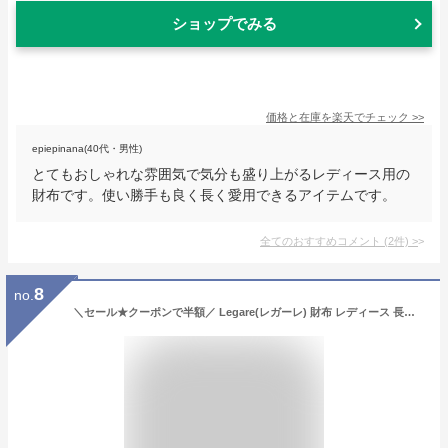
ショップでみる
価格と在庫を
楽天
でチェック
>>
epiepinana(40代・男性)
とてもおしゃれな雰囲気で気分も盛り上がるレディース用の
財布です。使い勝手も良く長く愛用できるアイテムです。
全てのおすすめコメント
(
2
件)
>
8
no.
＼セール★クーポンで半額／ Legare(レガーレ) 財布 レディース 長財布 本革 革 かわいい レザー ブランド がま口 大容量 ステンドグラス カード入れ 多い カードたくさん入る 使いやすい 小銭入れ 仕切り 化粧箱付き ギフト