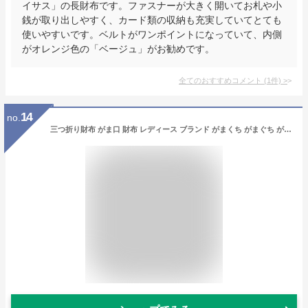
イサス」の長財布です。ファスナーが大きく開いてお札や小
銭が取り出しやすく、カード類の収納も充実していてとても
使いやすいです。ベルトがワンポイントになっていて、内側
がオレンジ色の「ベージュ」がお勧めです。
全てのおすすめコメント
(
1
件)
>
14
no.
三つ折り財布 がま口 財布 レディース ブランド がまくち がまぐち がま口財布 サイフ 本革 40代 50代 かわいい 小銭入れ 三つ折り ミニ財布 ガマ口 牛革 小さい レザー コンパクト 革 カード入れ おしゃれ ギフト プレゼント 送料無料