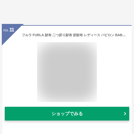
11
no.
フルラ FURLA 財布 二つ折り財布 折財布 レディース バビロン BABYLON サフィアーノレザー カーフレザー 本革 ブラック レッド ロゴ ブランド ミニ財布 furla-sw1 pcy8uno-b3 pdf7aco-ar
ショップでみる