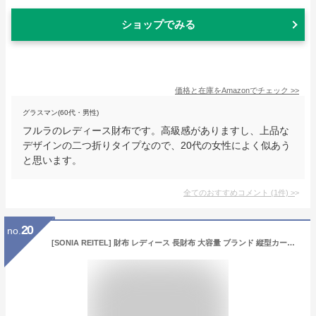
ショップでみる
価格と在庫を
Amazon
でチェック
>>
グラスマン(60代・男性)
フルラのレディース財布です。高級感がありますし、上品な
デザインの二つ折りタイプなので、20代の女性によく似あう
と思います。
全てのおすすめコメント
(
1
件)
>
20
no.
[SONIA REITEL] 財布 レディース 長財布 大容量 ブランド 縦型カード収納 ラウンドファスナー 合成皮革 専用ボックス付 anan掲載商品 (ベージュ)