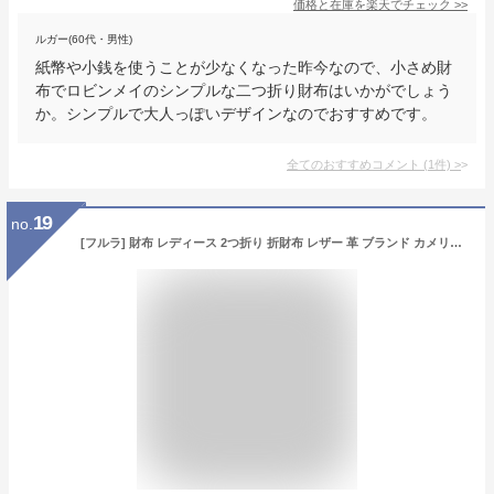
価格と在庫を
楽天
でチェック
>>
ルガー(60代・男性)
紙幣や小銭を使うことが少なくなった昨今なので、小さめ財
布でロビンメイのシンプルな二つ折り財布はいかがでしょう
か。シンプルで大人っぽいデザインなのでおすすめです。
全てのおすすめコメント
(
1
件)
>
19
no.
[フルラ] 財布 レディース 2つ折り 折財布 レザー 革 ブランド カメリア CAMELIA M COMPACT WALLET FLAP WP00325 (MINTY+MARSHMALLOW/ブルー) [並行輸入品]