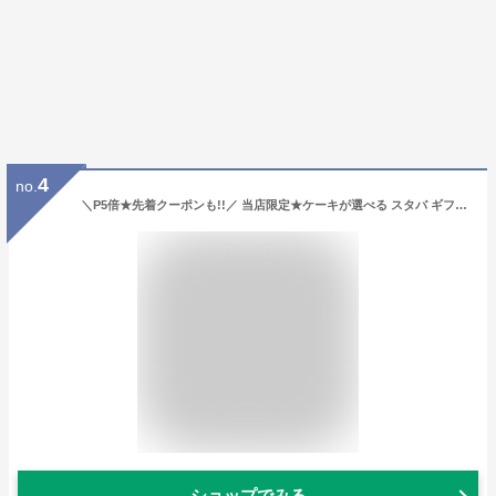
4
no.
＼P5倍★先着クーポンも!!／ 当店限定★ケーキが選べる スタバ ギフト 出産内祝い 内祝い お返し お菓子 スイーツ 結婚内祝い 敬老の日 送料無料 香典返し スターバックス コーヒー パウンドケーキ セット 3個入 おしゃれ 女性 焼き菓子 洋菓子 (あす楽)
ショップでみる