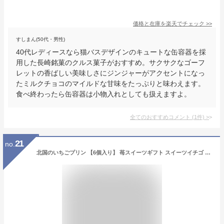
価格と在庫を
楽天
でチェック
>>
すしまん(50代・男性)
40代レディースなら猫バスデザインのキュートな缶容器を採
用した長崎銘菓のクルス菓子がおすすめ。サクサクなゴーフ
レットの香ばしい美味しさにジンジャーがアクセントになっ
たミルクチョコのマイルドな甘味をたっぷりと味わえます。
食べ終わったら缶容器は小物入れとしても扱えますよ。
全てのおすすめコメント
(
1
件)
>
21
no.
北国のいちごプリン 【6個入り】 苺スイーツギフト スイーツイチゴ いちご プリン プレゼント ギフト 瓶入りプリン お菓子 スイーツ 冷凍プリン プリンセット お取り寄せスイーツ 苺プリン イチゴプリン いちごソース 果肉 苺スイーツ 父の日 プリン通販