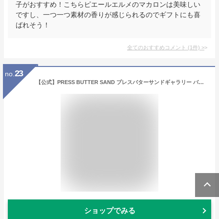
子がおすすめ！こちらピエールエルメのマカロンは美味しい
ですし、一つ一つ素材の香りが感じられるのでギフトにも喜
ばれそう！
全てのおすすめコメント
(
1
件)
>
23
no.
【公式】PRESS BUTTER SAND プレスバターサンドギャラリー バターサンド〈チーズ〉9個入【のし無料】【お中元 お取り寄せ プレゼント 冷蔵 高級 手土産 お菓子 スイーツ 洋菓子 焼き菓子 詰め合わせ ギフト 個包装】
ショップでみる