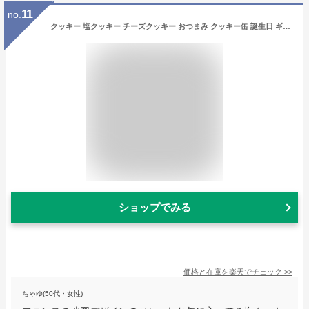
11
no.
クッキー 塩クッキー チーズクッキー おつまみ クッキー缶 誕生日 ギフト お歳暮 2024 誕生日プレゼント 2種類セット かわいい 缶入り 卵不使用 詰め合わせ おしゃれ 焼き菓子 送料無料 お取り寄せ スイーツ ランキング ビスケット サブレ バター 人気 実用的
ショップでみる
価格と在庫を
楽天
でチェック
>>
ちゃゆ(50代・女性)