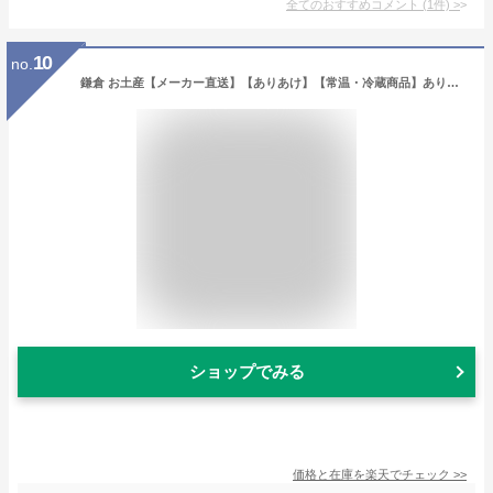
全てのおすすめコメント
(
1
件)
>
10
no.
鎌倉 お土産【メーカー直送】【ありあけ】【常温・冷蔵商品】ありあけ 鎌倉レ・ザンジュアソルティ1土産 手土産 お菓子 洋菓子 おつまみ クッキー 塩味 焼菓子 詰合せ お中元 お歳暮 御歳暮 内祝い お取り寄せ ギフト プレゼント のし可
ショップでみる
価格と在庫を
楽天
でチェック
>>