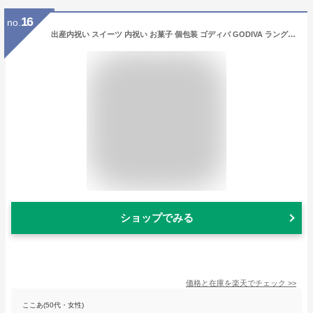
16
no.
出産内祝い スイーツ 内祝い お菓子 個包装 ゴディバ GODIVA ラングドシャクッキーアソートメント 41枚入 205236 お返し ブランド 結婚内祝い 結婚祝い 写真入り メッセージカード無料 贈答品 お中元 夏ギフト 御中元 gws
ショップでみる
価格と在庫を
楽天
でチェック
>>
ここあ(50代・女性)