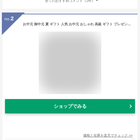
全てのおすすめコメント（2件）
2
no.
お中元 御中元 夏 ギフト 人気 お中元 おしゃれ 高級 ギフト プレゼント 内祝い 内祝 お返し スイーツ お菓子 洋菓子 詰め合わせ キハチ 焼菓子 キハチフードホール 焼菓子＆コーヒー7種14個入 御礼 お礼 送料無料
ショップでみる
価格と在庫を
楽天
でチェック
>>