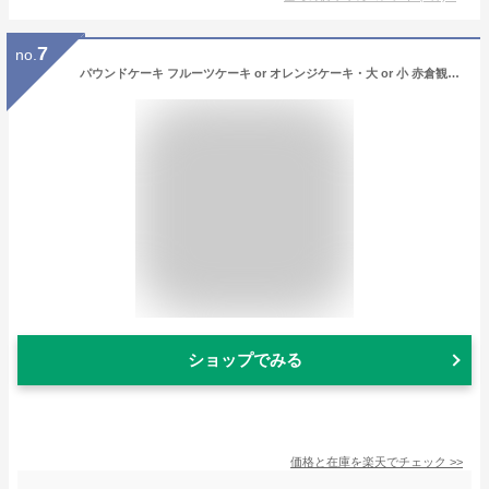
7
no.
パウンドケーキ フルーツケーキ or オレンジケーキ・大 or 小 赤倉観光ホテル 化粧箱 ドライフルーツ クルミ ラムレーズン ラム酒 オレンジスライス 洋菓子 焼菓子 お茶請け 新潟県 生産者直送 お取り寄せ ギフト プレゼント 贈り物 代金引換決済不可 送料無料 父の日 お中元
ショップでみる
価格と在庫を
楽天
でチェック
>>