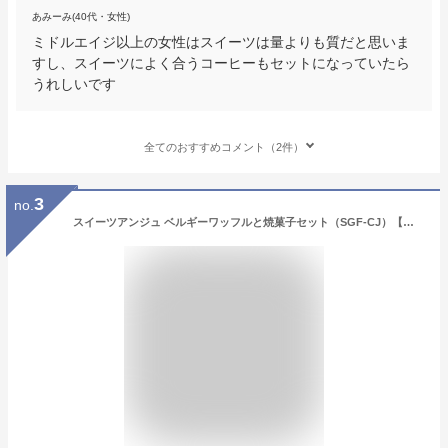
あみーみ(40代・女性)
ミドルエイジ以上の女性はスイーツは量よりも質だと思いま
すし、スイーツによく合うコーヒーもセットになっていたら
うれしいです
全てのおすすめコメント（2件）
3
no.
スイーツアンジュ ベルギーワッフルと焼菓子セット（SGF-CJ）【暑中見舞い スイーツ ワッフル クッキー ギフト 個包装 詰合せ 洋菓子 デザート お菓子 出産内祝 内祝 お返し ギフト 結婚御祝 結婚内祝 お祝い 御礼 プレゼント のし 包装 贈答品 おしゃれ 上質】＜B5＞