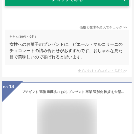
価格と在庫を
楽天
でチェック
>>
たたん(40代・女性)
女性へのお菓子のプレゼントに、ピエール・マルコリーニの
チョコレートの詰め合わせがおすすめです。おしゃれな見た
目で美味しいので喜ばれると思います。
全てのおすすめコメント
(
1
件)
>
13
no.
プチギフト 退職 退職祝い お礼 プレゼント 卒業 送別会 挨拶 お世話になりましたフルーツフィナンシェ5個入（5種の味）ショコラ、みかん、ゆず、イチゴ、抹茶が香る上品な焼き菓子 wd