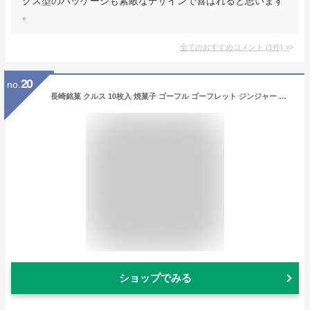
クス型のパッケージも素敵なデザインで喜ばれると思います
。
全てのおすすめコメント
(
1
件)
>
20
no.
長崎銘菓 クルス 10枚入 焼菓子 ゴーフル ゴーフレット ジンジャー ホワイトチョコ 尾曲がり猫 路面電車 缶 長崎 お菓子 スイーツ お土産 手土産 ギフト プレゼント かわいい 尾曲 猫 お取り寄せ お礼 個包装
ショップでみる