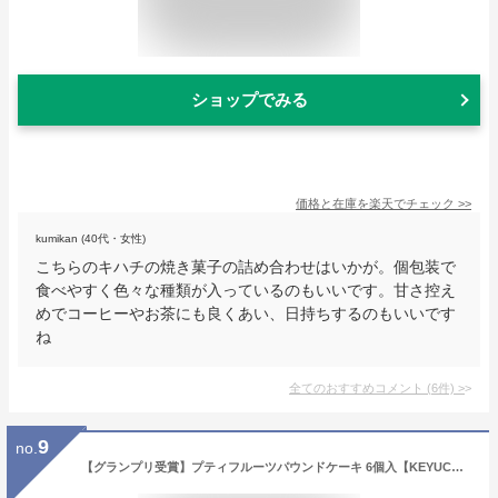
ショップでみる
価格と在庫を
楽天
でチェック
>>
kumikan (40代・女性)
こちらのキハチの焼き菓子の詰め合わせはいかが。個包装で
食べやすく色々な種類が入っているのもいいです。甘さ控え
めでコーヒーやお茶にも良くあい、日持ちするのもいいです
ね
全てのおすすめコメント
(
6
件)
>
9
no.
【グランプリ受賞】プティフルーツパウンドケーキ 6個入【KEYUCA・DOLCE FELICE公式店】ドルチェフェリーチェ ケユカ 常温 スイーツ ギフト 個包装 焼菓子 おしゃれ 日持ち お祝い プチギフト 詰め合わせ 差し入れ 女性 人気 あす楽 おいしい 内祝 手土産 菓子折り