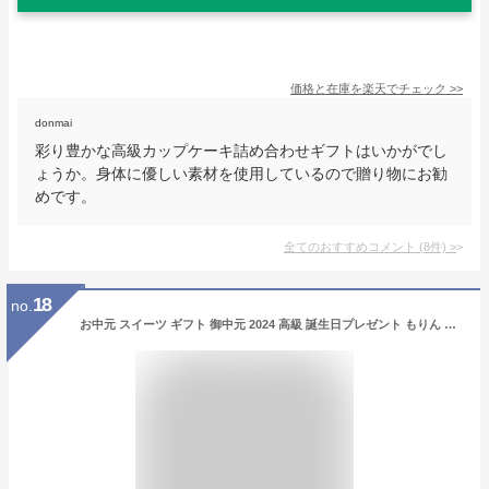
価格と在庫を
楽天
でチェック
>>
donmai
彩り豊かな高級カップケーキ詰め合わせギフトはいかがでし
ょうか。身体に優しい素材を使用しているので贈り物にお勧
めです。
全てのおすすめコメント
(
8
件)
>
18
no.
お中元 スイーツ ギフト 御中元 2024 高級 誕生日プレゼント もりん マカロン ギフト 詰め合わせ セット 個包装 おしゃれ オシャレ 可愛い かわいい 手土産 お取り寄せ お菓子 プチギフト お祝い 内祝い 出産祝い お礼 お返し 洋菓子 お中元 スイーツ 贈り物 送料無料 あす楽