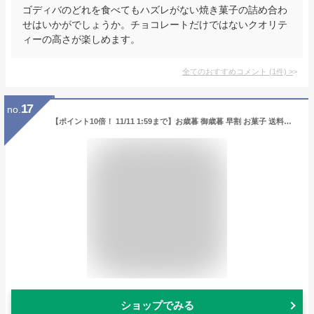
ゴディバのどれを食べてもハズレがない焼き菓子の詰め合わ
せはいかがでしょうか。チョコレートだけではないクオリテ
ィーの高さが楽しめます。
全てのおすすめコメント
(
1
件)
>
17
no.
【ポイント10倍！ 11/11 1:59まで】お歳暮 御歳暮 早割 お菓子 送料無料 クリスマス ギフト 誕生日プレゼント スイーツ チーズケーキ チョコ 食べ物 グルメ 高級 おしゃれ 詰合せ 内祝い 母親 女性 女友達 健康 3000 4000 5000 円 台 / 乳酸菌 スイーツアソート
ショップでみる