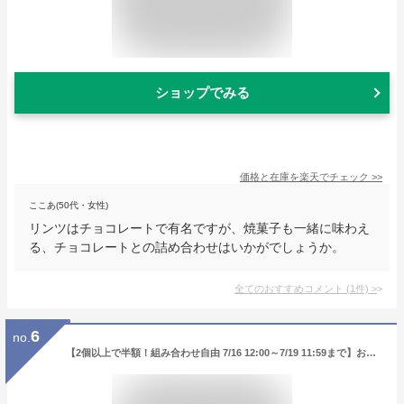
ショップでみる
価格と在庫を
楽天
でチェック
>>
ここあ(50代・女性)
リンツはチョコレートで有名ですが、焼菓子も一緒に味わえ
る、チョコレートとの詰め合わせはいかがでしょうか。
全てのおすすめコメント
(
1
件)
>
6
no.
【2個以上で半額！組み合わせ自由 7/16 12:00～7/19 11:59まで】お中元 スイーツ テリーヌショコラ 1本 送料無料 冷凍 取り寄せ テリーヌ ショコラ ガトーショコラ チョコテリーヌ チョコケーキ チョコレートケーキ 2024 プレゼント お取り寄せスイーツ グルメ【a】