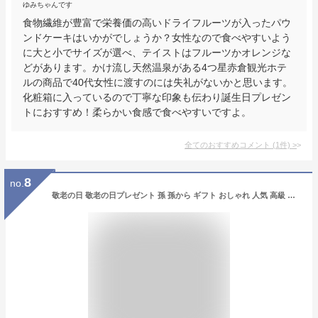
ゆみちゃんです
食物繊維が豊富で栄養価の高いドライフルーツが入ったパウ
ンドケーキはいかがでしょうか？女性なので食べやすいよう
に大と小でサイズが選べ、テイストはフルーツかオレンジな
どがあります。かけ流し天然温泉がある4つ星赤倉観光ホテ
ルの商品で40代女性に渡すのには失礼がないかと思います。
化粧箱に入っているので丁寧な印象も伝わり誕生日プレゼン
トにおすすめ！柔らかい食感で食べやすいですよ。
全てのおすすめコメント
(
1
件)
>
8
no.
敬老の日 敬老の日プレゼント 孫 孫から ギフト おしゃれ 人気 高級 お菓子 焼き菓子 スイーツ 詰め合わせ 送料無料 プレゼント 内祝い パティスリー キハチ 焼菓子8種15個入 スイーツセット お礼 女友達 女性 男性 15個