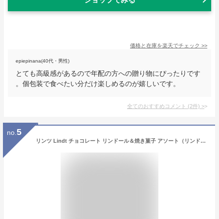
価格と在庫を
楽天
でチェック
>>
epiepinana(40代・男性)
とても高級感があるので年配の方への贈り物にぴったりです
。個包装で食べたい分だけ楽しめるのが嬉しいです。
全てのおすすめコメント
(
2
件)
>
5
no.
リンツ Lindt チョコレート リンドール＆焼き菓子 アソート（リンドール15個＋焼き菓子4個）｜ギフト スイーツ チョコ フィナンシェ ブラウニー 洋菓子 お菓子 詰め合わせ 個包装 可愛い 誕生日 内祝 お返し お礼 職場 退職