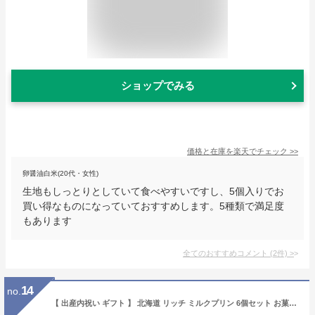
ショップでみる
価格と在庫を
楽天
でチェック
>>
卵醤油白米(20代・女性)
生地もしっとりとしていて食べやすいですし、5個入りでお
買い得なものになっていておすすめします。5種類で満足度
もあります
全てのおすすめコメント
(
2
件)
>
14
no.
【 出産内祝い ギフト 】 北海道 リッチ ミルクプリン 6個セット お菓子 お菓子 贈り物 お礼 お見舞い 人気 出産内祝い 出産 内祝い 結婚 お祝い お返し 両親 女性 実家 5000円 present (SK)軽 ランキング 入学 入学内祝い 入園 父の日 初節句 お中元