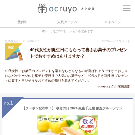
受付中
人気アイテム
マイページ
本ページはプロモーションを含みます
最終更新日：2026/07/07
137
View
32
コメント
決定
40代女性が誕生日にもらって喜ぶお菓子のプレゼン
トでおすすめはありますか？
40代女性にお菓子のプレゼントを贈るならどんなものが喜ばれそうですか？おしゃ
れなパッケージのお菓子や流行りで人気のお菓子など、40代女性が誕生日プレゼン
トに渡すと喜びそうなおすすめの商品を教えてください。
ocruyo(オクルヨ)編集部
1
no.
【クーポン配布中！】 敬老の日 2024 銀座千疋屋 銀座フルーツサンド 3種 15個 SK143 千疋屋 フルーツサンド クッキー 焼き菓子 洋菓子 スイーツ フルーツ ギフト 常温 日持ち 個包装 おしゃれ 内祝い 誕生日 お祝い 内祝い 御礼 結婚内祝い 出産内祝い 送料無料 お供え