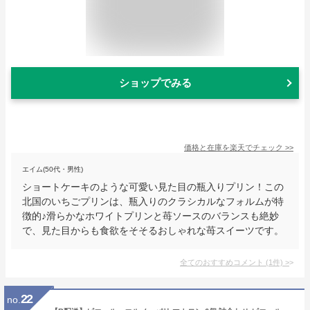
ショップでみる
価格と在庫を
楽天
でチェック
>>
エイム(50代・男性)
ショートケーキのような可愛い見た目の瓶入りプリン！この
北国のいちごプリンは、瓶入りのクラシカルなフォルムが特
徴的♪滑らかなホワイトプリンと苺ソースのバランスも絶妙
で、見た目からも食欲をそそるおしゃれな苺スイーツです。
全てのおすすめコメント
(
1
件)
>
22
no.