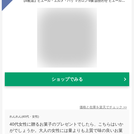
【B配送】ピエール・エルメ・パリ マカロン 6個 詰合わせ ピエールエルメ 退職 お礼 退職 お菓子お返し ギフト お菓子 ギフト スイーツ ギフト お祝い プレゼント おかし 感謝 2024 かわいい おしゃれ 人気 食べ物 御中元 お中元
ショップでみる
価格と在庫を
楽天
でチェック
>>
れんれん(40代・女性)
40代女性に贈るお菓子のプレゼントでしたら、こちらはいか
がでしょうか。大人の女性には量よりも上質で味の良いお菓