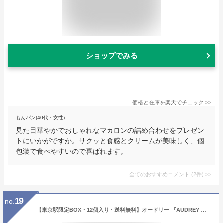
ショップでみる
価格と在庫を
楽天
でチェック
>>
もんパン(40代・女性)
見た目華やかでおしゃれなマカロンの詰め合わせをプレゼン
トにいかがですか。サクッと食感とクリームが美味しく、個
包装で食べやすいので喜ばれます。
全てのおすすめコメント
(
2
件)
>
19
no.
【東京駅限定BOX・12個入り・送料無料】オードリー 『AUDREY 東京駅限定BOX』 スイーツ お菓子 ラングドシャ 東京土産 手土産 お供え物 お菓子 銘菓 母の日