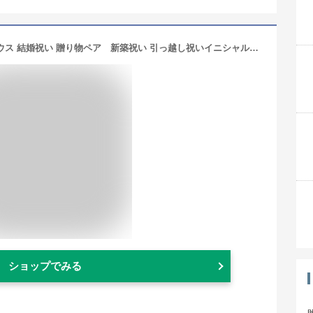
ディズニー ミッキー マウスミニー マウス 結婚祝い 贈り物ペア 新築祝い 引っ越し祝いイニシャルタオル 大人向けグッズ 内祝い フェイスタオル ギフト電報 即日発送 おしゃれ 祝電 退職祝 結婚 記念日 送料無料 刺繍
ショップでみる