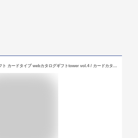
送料無料 山崎実業 タワー カタログギフト カードタイプ webカタログギフトtower vol.4 / カードカタログ デジタルカタログギフト インテリア 贈り物 新築祝い 結婚祝い 内祝い 結婚内祝い 出産内祝い 出産祝い お返し お中元 夏ギフト 御中元 gws