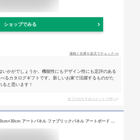
ショップでみる
価格と在庫を
楽天
でチェック
>>
はいかがでしょうか。機能性にもデザイン性にも定評のある
が選べるカタログギフトです。新しいお家で活躍するものがた
れると思います！
全てのおすすめコメント
(
1
件)
>
ミッキーマウス ディズニー Mサイズ 30cm×30cm アートパネル ファブリックパネル アートボード インテリアパネル 壁掛け 日本製 ラッピング付き lib-dsn-0321-m アートパネル アートボード 壁紙 装飾フィルム 送料無料 北欧 モダン 家具 インテリア ナチュラル テイ