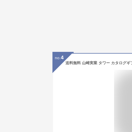
4
no.