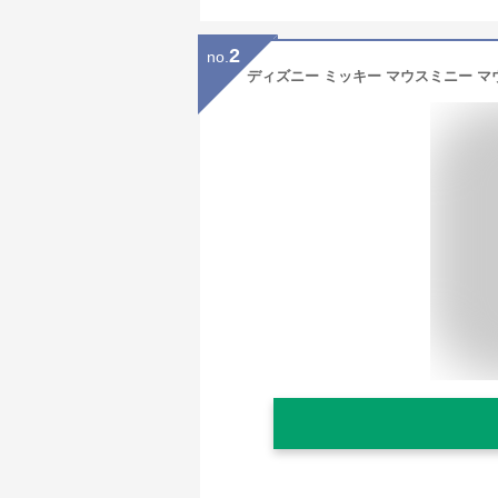
2
no.