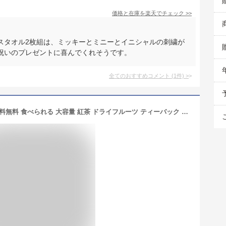
価格と在庫を
楽天
でチェック
>>
スタオル2枚組は、ミッキーとミニーとイニシャルの刺繍が
祝いのプレゼントに喜んでくれそうです。
全てのおすすめコメント
(
1
件)
>
6種類のフルーツティー 12個セット 送料無料 食べられる 大容量 紅茶 ドライフルーツ ティーバック 業務用 お中元 御中元 夏 ギフト プレゼント 手土産 贈り物 パイナップル キウイ ベリー アップル ダイエット おしゃれ 人気