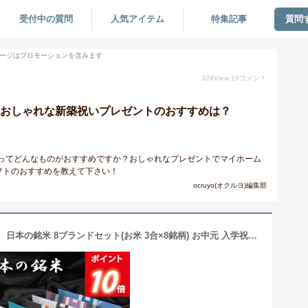
受付中の質問
人気アイテム
特集記事
質問
ージはプロモーションを含みます
328
View
19
コメント
れるおしゃれな新築祝いプレゼントのおすすめは？
いってどんなものがおすすめですか？おしゃれなプレゼントでマイホーム
フトのおすすめを教えて下さい！
ocruyo(オクルヨ)編集部
【P10倍】「日本を味わう、銘米の旅」 日本の銘米 8ブランドセット(お米 3合×8銘柄) お中元 入学祝い お返し 出産内祝い 結婚内祝い 香典返し 入学内祝い 初節句 出産祝い 結婚祝い 快気祝い 新築祝い お祝い お中元 夏ギフト