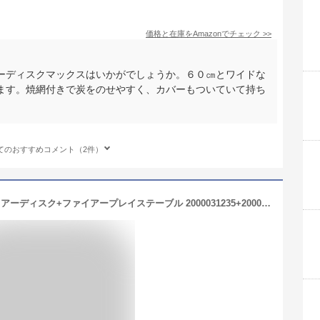
価格と在庫を
Amazon
でチェック
>>
ーディスクマックスはいかがでしょうか。６０㎝とワイドな
ます。焼網付きで炭をのせやすく、カバーもついていて持ち
てのおすすめコメント（2件）
コールマン 焚き火台 2点セット ファイアーディスク+ファイアープレイステーブル 2000031235+2000010397 Coleman