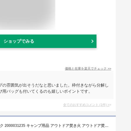
ショップでみる
価格と在庫を
楽天
でチェック
>>
プの雰囲気が出そうだなと思いました。枠付きながら分解し
び用バッグも付いてくるのも嬉しいポイントです。
全てのおすすめコメント
(
1
件)
>
【即納】コールマン ファイアーディスク 2000031235 キャンプ用品 アウトドア焚き火 アウトドア焚き火台 ファイヤーディスク ファイアディスク ファイヤディスク たき火台 焚火台