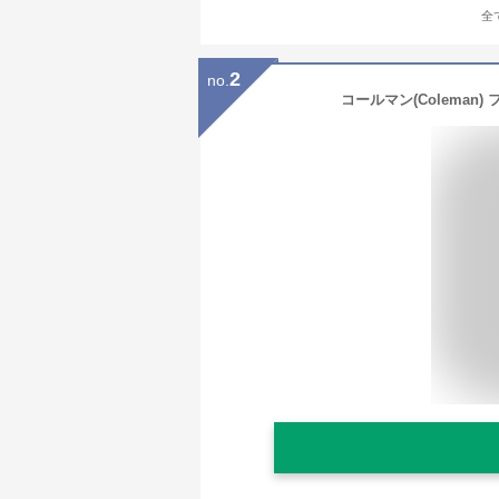
全
2
no.
コールマン(Colema