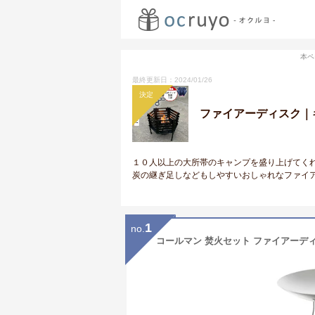
本ペ
最終更新日：2024/01/26
決定
ファイアーディスク｜
１０人以上の大所帯のキャンプを盛り上げてく
炭の継ぎ足しなどもしやすいおしゃれなファイ
1
no.