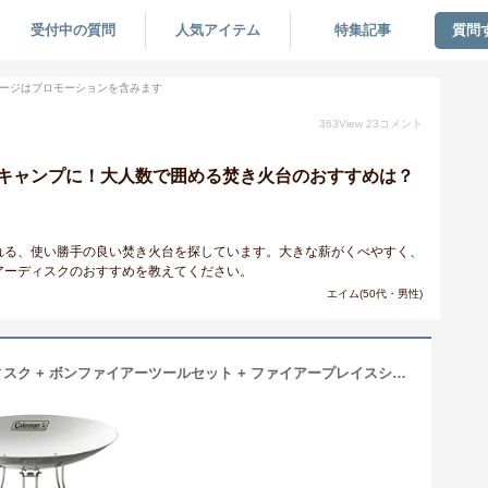
受付中の質問
人気アイテム
特集記事
質問
ージはプロモーションを含みます
363
View
23
コメント
キャンプに！大人数で囲める焚き火台のおすすめは？
れる、使い勝手の良い焚き火台を探しています。大きな薪がくべやすく、
アーディスクのおすすめを教えてください。
エイム(50代・男性)
コールマン 焚火セット ファイアーディスク + ボンファイアーツールセット + ファイアープレイスシート 2000031235 + 2000038864 + 2000037303 Coleman