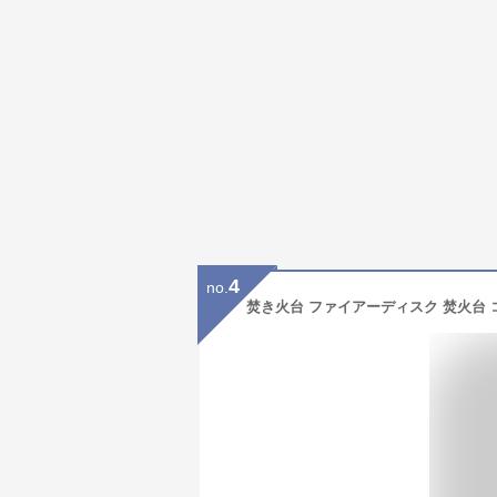
4
no.