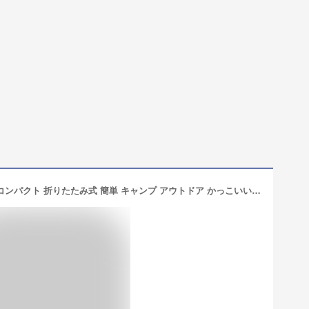
焚き火台 ファイアーディスク 焚火台 コンパクト 折りたたみ式 簡単 キャンプ アウトドア かっこいい 焚き火 台 おしゃれ 折りたたみ 焚火 キャンプファイヤ ミニ焚き火台 オシャレ 家庭用 自宅 庭 専用収納袋付き 安定感 落ち葉焼却 無骨 鉄製品 s02