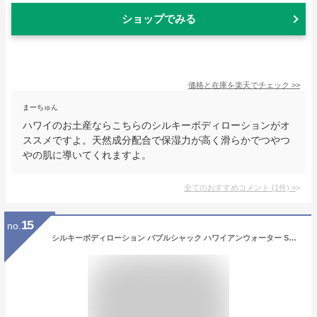
ショップでみる
価格と在庫を
楽天
でチェック
>>
まーちゅん
ハワイのお土産ならこちらのシルキーボディローションがオ
ススメですよ。天然成分配合で保湿力が高く滑らかでつやつ
やの肌に導いてくれますよ。
全てのおすすめコメント
(
1
件)
>
15
no.
シルキーボディローション バブルシャック ハワイアンウォーター Sサイズ オールナチュラル ヴィーガン 天然成分 ハワイ コスメティックス