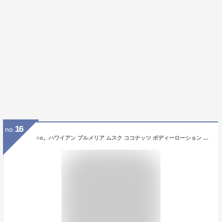
16
no.
○o。ハワイアン プルメリア ムスク ココナッツ ボディーローション 容量 250g ヤシ油 保湿効果 ハワイ ボディー クリーム ハワイアン雑貨 ハワイの香り ハワイ花 ボディミルクローション クリーム ローション プレゼント お土産 良い香り 人気 。o○