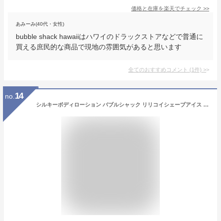
価格と在庫を
楽天
でチェック
>>
あみーみ(40代・女性)
bubble shack hawaiiはハワイのドラックストアなどで普通に
買える庶民的な商品で現地の雰囲気があると思います
全てのおすすめコメント
(
1
件)
>
14
no.
シルキーボディローション バブルシャック リリコイシェーブアイス Sサイズ オールナチュラル ヴィーガン 天然成分 ハワイ コスメティックス