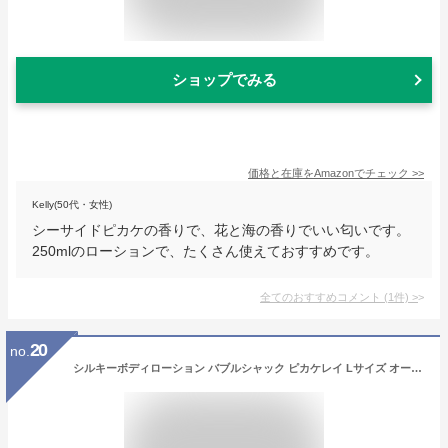
ショップでみる
価格と在庫を
Amazon
でチェック
>>
Kelly(50代・女性)
シーサイドピカケの香りで、花と海の香りでいい匂いです。
250mlのローションで、たくさん使えておすすめです。
全てのおすすめコメント
(
1
件)
>
20
no.
シルキーボディローション バブルシャック ピカケレイ Lサイズ オールナチュラル ヴィーガン 天然成分 ハワイ コスメティックス