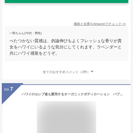
価格と在庫を
Amazon
でチェック
>>
一郎ちゃん(70代・男性)
べたつかない質感は、勿論伸びもよくフレッシュな香りが貴
女をハワイにいるような気分にしてくれます。ラベンダーと
共にハワイ感覚をどうぞ。
全てのおすすめコメント（2件）
7
no.
ハワイのセレブ達も愛用するオーガニックボディローション バブルシャック シルキーボディローション （リリコイシェイブアイス） アメリカン雑貨 アメリカ雑貨 ハワイアン雑貨 ハワイ雑貨 ハワイグッズ ハワイアングッズ