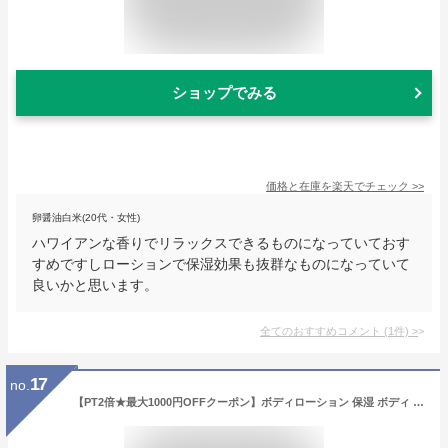
ショップでみる
価格と在庫を
楽天
でチェック
>>
卵醤油白米(20代・女性)
ハワイアンな香りでリラックスできるものになっていておす
すめですしローションで保湿効果も抜群なものになっていて
良いかと思います。
全てのおすすめコメント
(
1
件)
>
17
no.
【PT2倍★最大1000円OFFクーポン】ボディローション 保湿 ボディ からだ 体 LANIKAIボディローション LANIKAI ラニカイ 南国 リゾート ハワイ トロピカル ココナッツ マンゴー プルメリア バニラ ピカケ ビーチ 香り made in hawaii