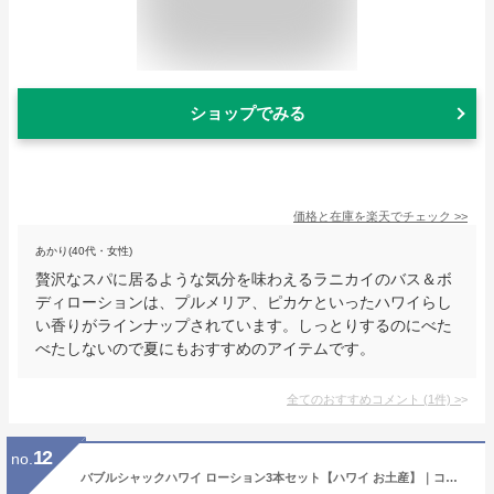
ショップでみる
価格と在庫を
楽天
でチェック
>>
あかり(40代・女性)
贅沢なスパに居るような気分を味わえるラニカイのバス＆ボ
ディローションは、プルメリア、ピカケといったハワイらし
い香りがラインナップされています。しっとりするのにべた
べたしないので夏にもおすすめのアイテムです。
全てのおすすめコメント
(
1
件)
>
12
no.
バブルシャックハワイ ローション3本セット【ハワイ お土産】｜コスメ ボディケア ハワイ 雑貨 ハワイ土産 おみやげ