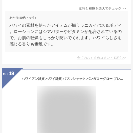
価格と在庫を
楽天
でチェック
>>
あかり(40代・女性)
ハワイの素材を使ったアイテムが揃うラニカイバス＆ボディ
。ローションにはシアバターやビタミンが配合されているの
で、お肌の乾燥もしっかり防いでくれます。ハワイらしさを
感じる香りも素敵です。
全てのおすすめコメント
(
1
件)
>
19
no.
ハワイアン雑貨 ハワイ雑貨 バブルシャック バンガローグロー プレミアム オーガニック ボディーローション(シーサイドピカケ)250ml ハワイ お土産