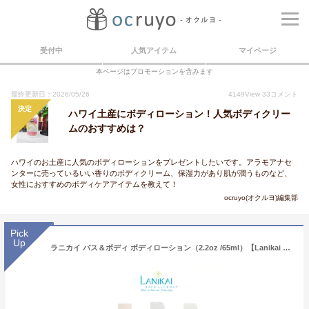
受付中
人気アイテム
マイページ
本ページはプロモーションを含みます
最終更新日：2026/05/26
4149
View
33
コメント
決定
ハワイ土産にボディローション！人気ボディクリー
ムのおすすめは？
ハワイのお土産に人気のボディローションをプレゼントしたいです。アラモアナセ
ンターに売っているいい香りのボディクリーム、保湿力があり肌が潤うものなど、
女性におすすめのボディケアアイテムを教えて！
ocruyo(オクルヨ)編集部
Pick
Up
ラニカイ バス＆ボディ ボディローション（2.2oz /65ml）【Lanikai Bath and Body ハワイ ボディクリーム オーガニック 定番 保湿 スキンケア商品 プルメリア ピカケ 人気 ハワイの香り お土産 カウアイ LANIKAI しっとり いい香り ハワイアンコスメ 】