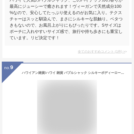
最高にジューシーで癒されます！ヴィーガンで天然成分100
%なので、安心してたっぷり使えるのがお気に入り。テクス
チャーはスッと馴染んで、まさにシルキーな肌触り。ベタつ
きもないので、お風呂上がりにもぴったりです。Sサイズは
ポーチに入れやすいサイズ感で、旅行や持ち歩きにも重宝し
ています。リピ決定です！
全てのおすすめコメント
(
1
件)
>
9
no.
ハワイアン雑貨/ハワイ 雑貨 バブルシャック シルキーボディーローション(ココナッツボルケーノ)250ml 【お土産】