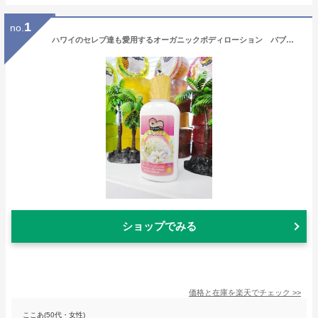
1
no.
ハワイのセレブ達も愛用するオーガニックボディローション バブルシャック シルキーボディローション （ピカケレイ） アメリカン雑貨 アメリカ雑貨 ハワイアン雑貨 ハワイ雑貨 ハワイグッズ ハワイアングッズ
ショップでみる
価格と在庫を
楽天
でチェック
>>
ここあ(50代・女性)