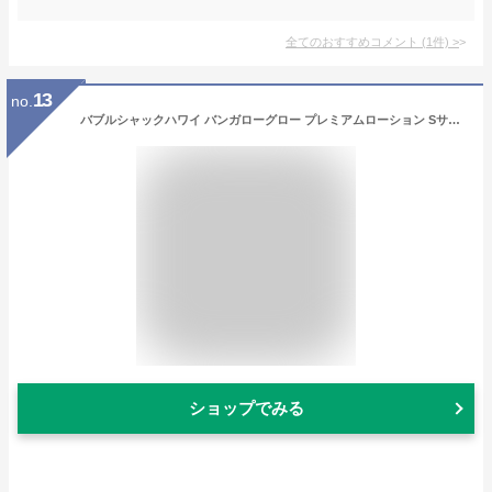
全てのおすすめコメント
(
1
件)
>
13
no.
バブルシャックハワイ バンガローグロー プレミアムローション Sサイズ 59ml【bubble shack hawaii ハワイ スキンケア ブランド ハワイアン ボディクリーム ハワイ 香り プルメリア ピカケ オーガニック クリーム 保湿 ボディローション 人気 定番 おすすめ お土産】
ショップでみる