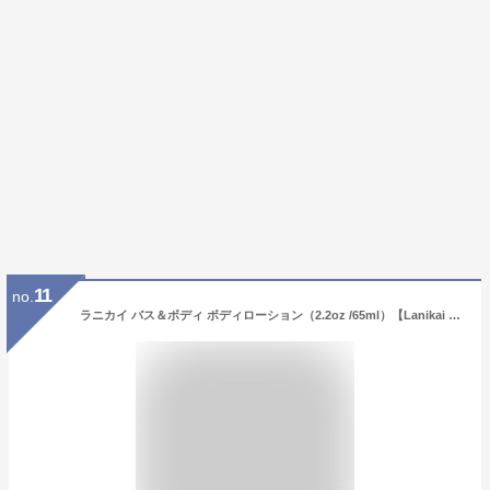
11
no.
ラニカイ バス＆ボディ ボディローション（2.2oz /65ml）【Lanikai Bath and Body ハワイ ボディクリーム オーガニック 定番 保湿 スキンケア商品 プルメリア ピカケ 人気 ハワイの香り お土産 カウアイ LANIKAI しっとり いい香り ハワイアンコスメ 】