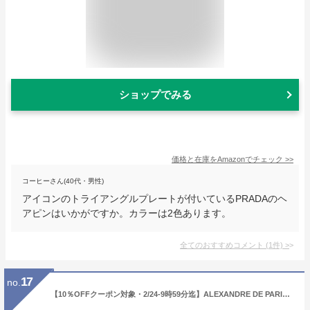
ショップでみる
価格と在庫を
Amazon
でチェック
>>
コーヒーさん(40代・男性)
アイコンのトライアングルプレートが付いているPRADAのヘ
アピンはいかがですか。カラーは2色あります。
全てのおすすめコメント
(
1
件)
>
17
no.
【10％OFFクーポン対象・2/24-9時59分迄】ALEXANDRE DE PARIS アレクサンドル ドゥ パリ ヘアピン ATB-17241-05 レディース パール ヘアアクセサリー 髪留め カラー2色【cp_ten】