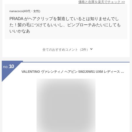
価格と在庫を
楽天
でチェック
>>
nanacoco(40代・女性)
PRADA がヘアクリップを製造しているとは知りませんでし
た！髪の毛につけてもいいし、ピンブローチみたいにしても
いいかなあ
全てのおすすめコメント（2件）
10
no.
VALENTINO ヴァレンティノ ヘアピン 5W2J0W51 UXM レディース Vロゴ パール ヘアクリップ ヘアアクセサリー 0O3 【po_fivee】【dc_kikaku】