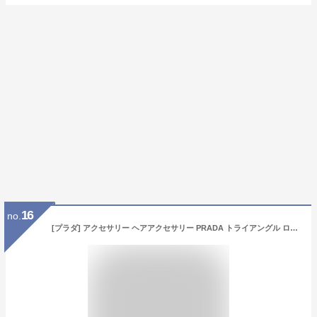
16
no.
[プラダ] アクセサリー ヘアアクセサリー PRADA トライアングル ロゴ メタル ヘアピン 1IF051 アウトレット レディース [並行輸入品]