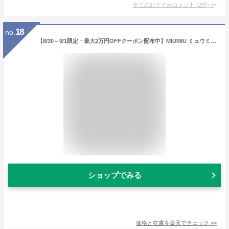
全てのおすすめコメント
(
2
件)
>
18
no.
【8/30～9/1限定・最大2万円OFFクーポン配布中】MIUMIU ミュウミュウ ヘアクリップ 5JF136 2F6T レディース 2点セット ヘアピン メタル ロゴ ヘアアクセサリー カラー6色
ショップでみる
価格と在庫を
楽天
でチェック
>>