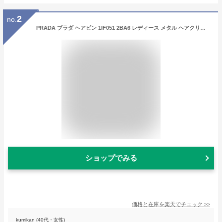
2
no.
PRADA プラダ ヘアピン 1IF051 2BA6 レディース メタル ヘアクリップ ヘアアクセサリー トライアングルロゴ 髪留め カラー2色 1IF051_2BA6_F0632
ショップでみる
価格と在庫を
楽天
でチェック
>>
kumikan (40代・女性)