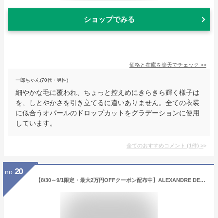
ショップでみる
価格と在庫を
楽天
でチェック
>>
一郎ちゃん(70代・男性)
細やかな毛に覆われ、ちょっと控えめにきらきら輝く様子は
を、しとやかさを引き立てるに違いありません。全ての衣装
に似合うオパールのドロップカットをグラデーションに使用
しています。
全てのおすすめコメント
(
1
件)
>
20
no.
【8/30～9/1限定・最大2万円OFFクーポン配布中】ALEXANDRE DE PARIS アレクサンドル ドゥ パリ ヘアピン ATB-17356-02 レディース パール ヘアアクセサリー ボールピン カラー4色