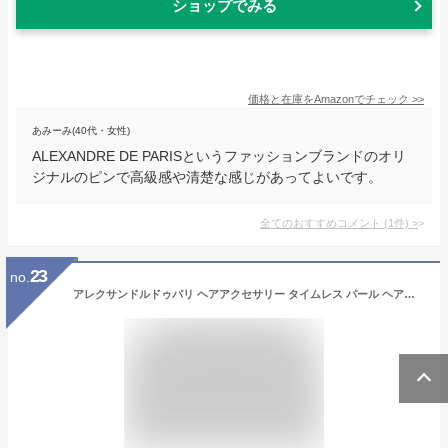
ショップでみる
価格と在庫を
Amazon
でチェック
>>
あみーみ(40代・女性)
ALEXANDRE DE PARISというファッションブランドのオリ
ジナルのピンで高級感や清楚な感じがあってよいです。
全てのおすすめコメント
(
1
件)
>
23
no.
アレクサンドルドゥパリ ヘアアクセサリー タイムレス パール ヘアピン ブラック レディース ALEXANDRE DE PARIS AA81691903 N2 クリスマス ギフト