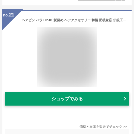
21
no.
ヘアピン バラ HP-01 髪留め ヘアアクセサリー 和柄 肥後象嵌 伝統工芸品 日本製 高級 ブランド 純金 金細工 アクセサリー 熊本 名産 お土産 伝統工芸 肥後象眼 象嵌細工 Higo Zogan 海外向け 外国人 ゴールド お年寄り 高齢者 シニア 還暦祝い 優れものA
ショップでみる
価格と在庫を
楽天
でチェック
>>