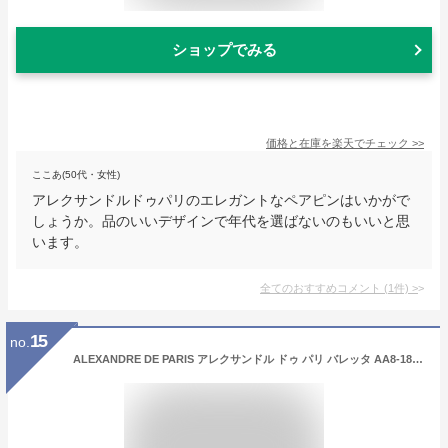
ショップでみる
価格と在庫を
楽天
でチェック
>>
ここあ(50代・女性)
アレクサンドルドゥパリのエレガントなペアピンはいかがで
しょうか。品のいいデザインで年代を選ばないのもいいと思
います。
全てのおすすめコメント
(
1
件)
>
15
no.
ALEXANDRE DE PARIS アレクサンドル ドゥ パリ バレッタ AA8-18011-02 レディース リボン パール ヘアピン 髪留め ヘアアクセサリー カラー2色