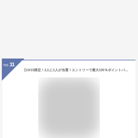
11
no.
【10/15限定！2人に1人が当選！エントリーで最大100％ポイントバック】PRADA プラダ バレッタ 1IF022 2BA6 F0002 レディース ヘアアクセサリー ヘアクリップ ヘアピン ロゴメタルプレート NERO