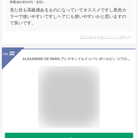
卵醤油白米(20代・女性)
見た目も高級感あるものになっていてオススメですし黒色カ
ラーで使いやすいですしヘアにも使いやすいかと思いますの
で良いです。
全てのおすすめコメント
(
1
件)
>
22
no.
ALEXANDRE DE PARIS アレクサンドルドゥパリ ボールピン スワロフスキークリスタルパール TIMELESS ATB-17243-02 髪留め ピン留め ヘアピン, NOIR（ブラック） [並行輸入品]