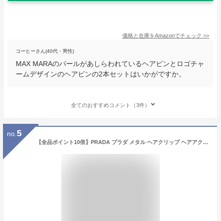
価格と在庫を
Amazon
でチェック
>>
コーヒーさん(40代・男性)
MAX MARAのパールがあしらわれているヘアピンとロゴチャ
ームデザインのヘアピンの2本セットはいかがですか。
全てのおすすめコメント（3件）
5
no.
【全品ポイント10倍】PRADA プラダ メタル ヘアクリップ ヘアアクセサリー ヘアピン 1IF051 2BA6 レディース 三角ロゴ ロゴ ヘアアクセサリー ブラック ゴールド 2個セット