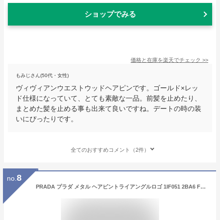
ショップでみる
価格と在庫を
楽天
でチェック
>>
もみじさん(50代・女性)
ヴィヴィアンウエストウッドヘアピンです。ゴールド×レッ
ド仕様になっていて、とても素敵な一品。前髪を止めたり、
まとめた髪を止める事も出来て良いですね。デートの時の装
いにぴったりです。
全てのおすすめコメント（2件）
8
no.
PRADA プラダ メタル ヘアピントライアングルロゴ 1IF051 2BA6 F0632 NERO レディース ブラック