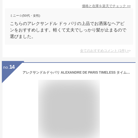
価格と在庫を
楽天
でチェック
>>
ミニー☆(50代・女性)
こちらのアレクサンドル ドゥ パリの上品でお洒落なヘアピ
ンをおすすめします。軽くて丈夫でしっかり髪が止まるので
選びました。
全てのおすすめコメント
(
1
件)
>
14
no.
アレクサンドルドゥパリ ALEXANDRE DE PARIS TIMELESS タイムレス LES PERLES ORIGINS TIGE BOULE 5cm PERLES GM ボールピン ATB-17243-03 ヘアピン レディース ヘアアクセサリー