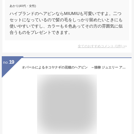
あかり(40代・女性)
ハイブランドのヘアピンならMIUMIUも可愛いですよ。二つ
セットになっているので髪の毛をしっかり留めたいときにも
使いやすいですし、カラーも６色あってその方の雰囲気に似
合うものをプレゼントできます。
全てのおすすめコメント
(
1
件)
>
19
no.
オパールによるネコヤナギの花穂のヘアピン ～猫柳 ジュエリー アクセサリー シンプル ハンドメイド プレゼント デザイン 天然石 オパール 素晴らしい遊色 虹色 10月誕生石 猫柳 ヘアピン ヘアアクセサリー 誕生石 母の日 誕生日