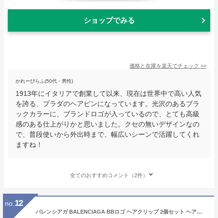
ショップでみる
価格と在庫を
楽天
でチェック
>>
かれーぴらふ(50代・男性)
1913年にイタリアで創業して以来、現在は世界中で高い人気
を誇る、プラダのヘアピンになっています。光沢のあるブラ
ックカラーに、ブランドロゴが入っているので、とても高級
感のある仕上がりかと思いました。クセの無いデザインなの
で、普段使いから外出時まで、幅広いシーンで活躍してくれ
ますね！
全てのおすすめコメント（2件）
12
no.
バレンシアガ BALENCIAGA BBロゴ ヘアクリップ 2個セット ヘアアクセサリー ヘアピン 髪留め 699021 TZ01G 5610 ahbc00012l 髪どめ 大人