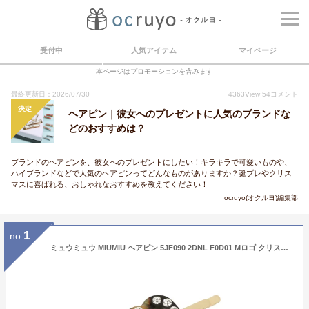
受付中
人気アイテム
マイページ
本ページはプロモーションを含みます
最終更新日：2026/07/30
4363
View
54
コメント
決定
ヘアピン｜彼女へのプレゼントに人気のブランドな
どのおすすめは？
ブランドのヘアピンを、彼女へのプレゼントにしたい！キラキラで可愛いものや、
ハイブランドなどで人気のヘアピンってどんなものがありますか？誕プレやクリス
マスに喜ばれる、おしゃれなおすすめを教えてください！
ocruyo(オクルヨ)編集部
1
no.
ミュウミュウ MIUMIU ヘアピン 5JF090 2DNL F0D01 Mロゴ クリスタル プレックス ヘアクリップ タートス＋ゴールド レディース ヘアアクセサリー 髪留め PLEX CRYSTAL JEWELS