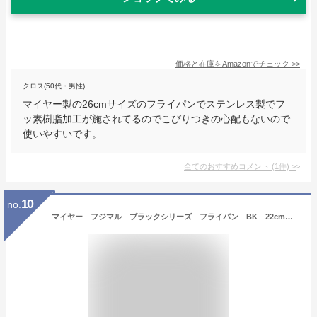
価格と在庫を
Amazon
でチェック
>>
クロス(50代・男性)
マイヤー製の26cmサイズのフライパンでステンレス製でフ
ッ素樹脂加工が施されてるのでこびりつきの心配もないので
使いやすいです。
全てのおすすめコメント
(
1
件)
>
10
no.
マイヤー フジマル ブラックシリーズ フライパン BK 22cm FE-P22