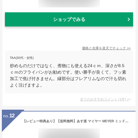
ショップでみる
価格と在庫を
楽天
でチェック
>>
TAA(30代・女性)
炒めものだけではなく、煮物にも使える24ｃｍ、深さが8.5
ｃｍのフライパンがお勧めです。使い勝手が良くて、フッ素
加工で焦げ付きません。縁部分はフレアリムなので汁も切れ
よく注げますよ。
全てのおすすめコメント
(
1
件)
>
12
no.
【レビュー特典あり】【送料無料】あす楽 マイヤー MEYER ミッドナイト MIDNIGHT フライパン セット IH対応 エッグパン 18cm+深い24cm 卵焼き 卵焼き器 玉子焼き 人気