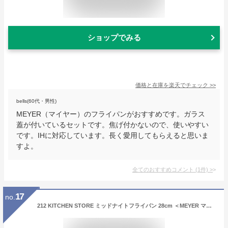
ショップでみる
価格と在庫を
楽天
でチェック
>>
bells(60代・男性)
MEYER（マイヤー）のフライパンがおすすめです。ガラス
蓋が付いているセットです。焦げ付かないので、使いやすい
です。IHに対応しています。長く愛用してもらえると思いま
すよ。
全てのおすすめコメント
(
1
件)
>
17
no.
212 KITCHEN STORE ミッドナイトフライパン 28cm ＜MEYER マイヤー＞ トゥーワントゥーキッチンストア 食器・調理器具・キッチン用品 その他の食器・調理器具・キッチン用品 レッド【送料無料】