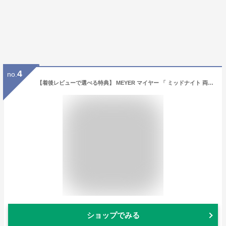
4
no.
【着後レビューで選べる特典】 MEYER マイヤー 「 ミッドナイト 両手鍋 20cm 」 鍋 調理鍋 両手鍋 調理器具 20cm キッチンツール ガス ih対応 ih PFOAフリー テフロン フッ素 焦げ付かない ガラス蓋 おしゃれ ロングセラー 生活雑貨 ブラック 黒 MNH-W20
ショップでみる