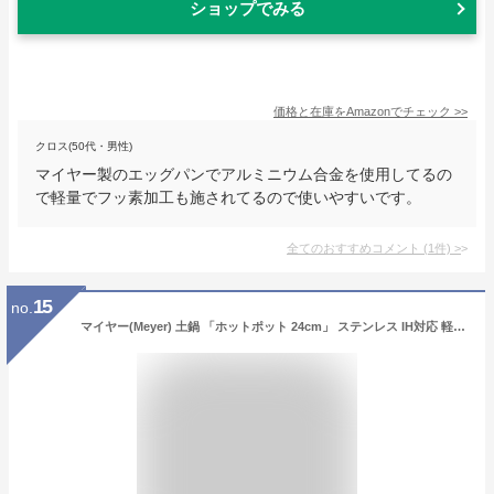
ショップでみる
価格と在庫を
Amazon
でチェック
>>
クロス(50代・男性)
マイヤー製のエッグパンでアルミニウム合金を使用してるの
で軽量でフッ素加工も施されてるので使いやすいです。
全てのおすすめコメント
(
1
件)
>
15
no.
マイヤー(Meyer) 土鍋 「ホットポット 24cm」 ステンレス IH対応 軽量 【国内正規品】HP2-W24RD