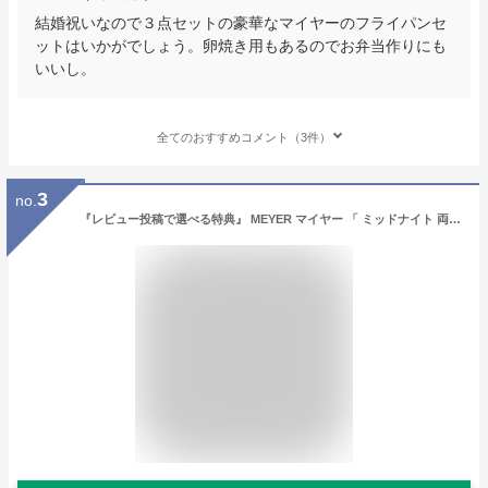
結婚祝いなので３点セットの豪華なマイヤーのフライパンセ
ットはいかがでしょう。卵焼き用もあるのでお弁当作りにも
いいし。
全てのおすすめコメント（3件）
3
no.
『レビュー投稿で選べる特典』 MEYER マイヤー 「 ミッドナイト 両手鍋 20cm 」 鍋 調理鍋 両手鍋 調理器具 20cm ガス ih対応 ih テフロン フッ素 焦げ付かない ガラス蓋 キッチンツール PFOAフリー おしゃれ ロングセラー 生活雑貨 ブラック 黒 MNH-W20