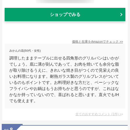
ショップでみる
価格と在庫を
Amazon
でチェック
>>
みかんの花(50代・女性)
調理したままテーブルに出せる四角形のグリルパンはいかが
でしょう。底に溝が刻んであって、お肉を焼いても余分な脂
が取り除けるうえに、きれいな焼き目がつくので見栄えの良
いお料理になります。耐熱ガラス製のグリルプレスがついて
いるのもポイントです。お料理好きな方だと、ベーシックな
フライパンやお鍋はもうお持ちかと思うのですが、これはな
かなか持っていないので、喜ばれると思います。直火でもIH
でも使えます。
全てのおすすめコメント
(
1
件)
>
8
no.