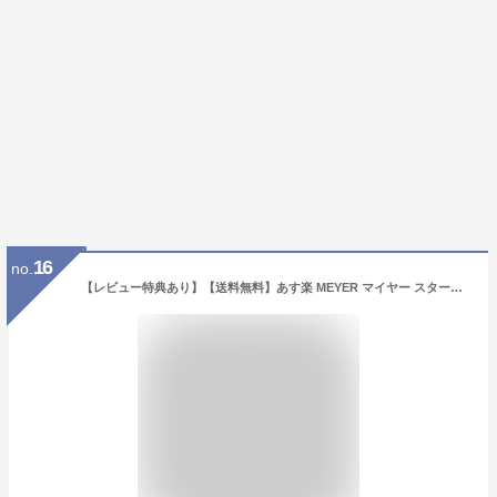
16
no.
【レビュー特典あり】【送料無料】あす楽 MEYER マイヤー スターシェフ フライパンセット28cm ガラス蓋付 MSC3-P28+MN-GF28 フライパン 蓋 IH対応 おすすめ 人気 長持ち 焦げ付かない