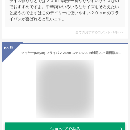
ライス作りなどでは２０ｃｍ鍋が一番やりやすいサイズなの
でおすすめですよ。中華鍋やいろいろなサイズをそろえたい
と思うのでまずはこのデイリーに使いやすい２０ｃｍのフラ
イパンが喜ばれると思います。
全てのおすすめコメント
(
1
件)
>
9
no.
マイヤー(Meyer) フライパン 26cm ステンレス IH対応 ふっ素樹脂加工 底面三層構造 「マキシム」 【国内正規品】 MXS-P26
ショップでみる