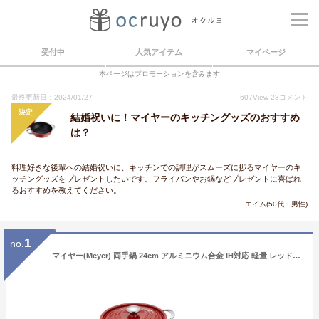
受付中
人気アイテム
マイページ
本ページはプロモーションを含みます
最終更新日：2024/01/27
607
View
23
コメント
決定
結婚祝いに！マイヤーのキッチングッズのおすすめ
は？
料理好きな後輩への結婚祝いに、キッチンでの調理がスムーズに捗るマイヤーのキ
ッチングッズをプレゼントしたいです。フライパンやお鍋などプレゼントに喜ばれ
るおすすめを教えてください。
エイム(50代・男性)
1
no.
マイヤー(Meyer) 両手鍋 24cm アルミニウム合金 IH対応 軽量 レッド 「ライトポット セット」 【国内正規品】 LPT-2SRD