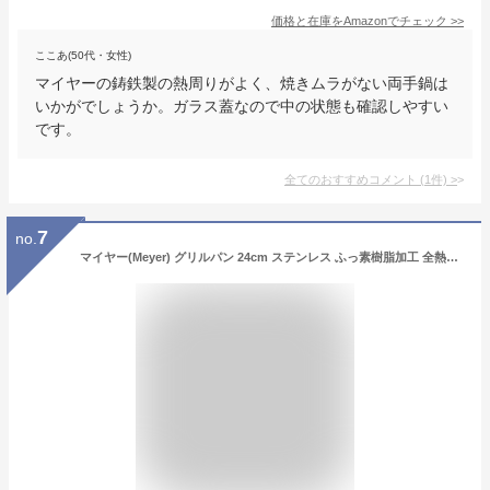
価格と在庫を
Amazon
でチェック
>>
ここあ(50代・女性)
マイヤーの鋳鉄製の熱周りがよく、焼きムラがない両手鍋は
いかがでしょうか。ガラス蓋なので中の状態も確認しやすい
です。
全てのおすすめコメント
(
1
件)
>
7
no.
マイヤー(Meyer) グリルパン 24cm ステンレス ふっ素樹脂加工 全熱源対応 底面三層構造 「スクエアグリルパン」 【国内正規品】 PM-GP24F