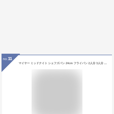
11
no.
マイヤー ミッドナイト シェフズパン 24cm フライパン 2人分 3人分 Midnight MEYER 硬質アルマイト IH ガス キッチン 焼き目 煮込 料理 調理 おしゃれ お洒落 道具 器具 用具 便利 用品 グッズ 通販 人気