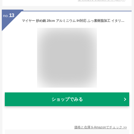
13
no.
マイヤー 炒め鍋 28cm アルミニウム IH対応 ふっ素樹脂加工 イタリア製 「TVS mito induction」 【国内正規品】 TVM-IN28 グレー
ショップでみる
価格と在庫を
Amazon
でチェック
>>