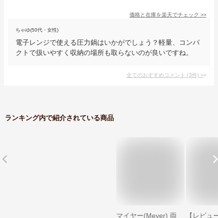
価格と在庫を
楽天
でチェック
>>
ちゃゆ(50代・女性)
電子レンジで使える圧力鍋はいかがでしょう？軽量、コンパ
クトで扱いやすく収納の場所も取らないのが良いですね。
全てのおすすめコメント
(
3
件)
>
ランキング内で紹介されている商品
マイヤー(Meyer) 両
【レビュ