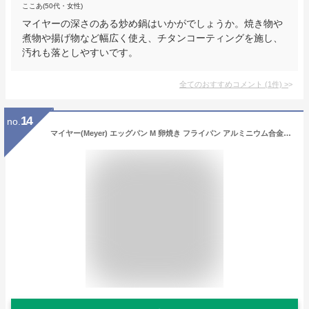
ここあ(50代・女性)
マイヤーの深さのある炒め鍋はいかがでしょうか。焼き物や
煮物や揚げ物など幅広く使え、チタンコーティングを施し、
汚れも落としやすいです。
全てのおすすめコメント
(
1
件)
>
14
no.
マイヤー(Meyer) エッグパン M 卵焼き フライパン アルミニウム合金 軽量 ガス火専用 ふっ素樹脂加工 ホーロー加工 「フジマル ブラック」 【国内正規品】 FE-EM