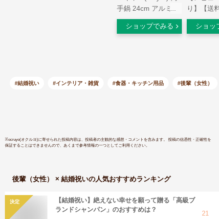
手鍋 24cm アルミニ
り】【送
ウム合金 IH対応 軽
す楽 マイ
ショップでみる
ショッ
量 レッド 「ライト
MEYER
ポット セット」
フ3 フラ
【国内正規品】 LPT-
ット エッ
2SRD
18cm フ
20cm・28
卵焼き 卵
#結婚祝い
#インテリア・雑貨
#食器・キッチン用品
#後輩（女性）
子焼き ス
長持ち 焦
※
ocruyo(オクルヨ)
に寄せられた投稿内容は、投稿者の主観的な感想・コメントを含みます。 投稿の信憑性・正確性を
保証することはできませんので、あくまで参考情報の一つとしてご利用ください。
後輩（女性） × 結婚祝い
の人気おすすめランキング
【結婚祝い】絶えない幸せを願って贈る「高級ブ
決定
ランドシャンパン」のおすすめは？
21