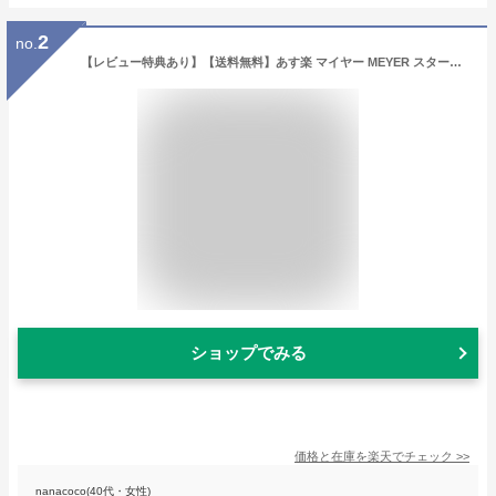
2
no.
【レビュー特典あり】【送料無料】あす楽 マイヤー MEYER スターシェフ3 フライパン3点セット エッグパン 18cm フライパン 20cm・28cm IH対応 卵焼き 卵焼き器 玉子焼き ステンレス 長持ち 焦げ付かない
ショップでみる
価格と在庫を
楽天
でチェック
>>
nanacoco(40代・女性)