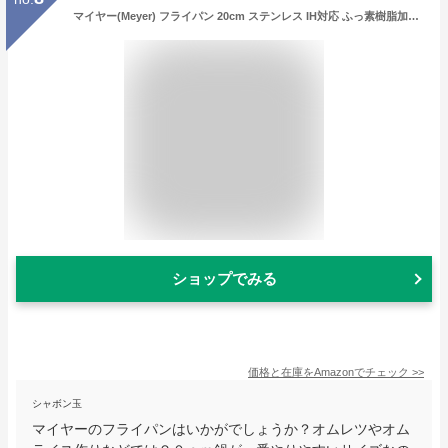
マイヤー(Meyer) フライパン 20cm ステンレス IH対応 ふっ素樹脂加工 底面三層構造 外箱付 「スターシェフ3」 【国内正規品】 MSC3-P20
ショップでみる
価格と在庫を
Amazon
でチェック
>>
シャボン玉
マイヤーのフライパンはいかがでしょうか？オムレツやオム