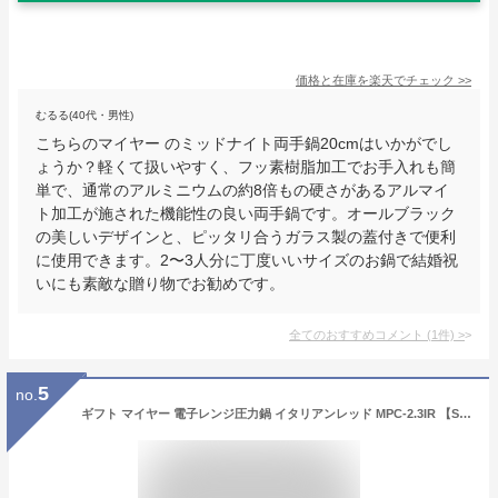
価格と在庫を
楽天
でチェック
>>
むるる(40代・男性)
こちらのマイヤー のミッドナイト両手鍋20cmはいかがでし
ょうか？軽くて扱いやすく、フッ素樹脂加工でお手入れも簡
単で、通常のアルミニウムの約8倍もの硬さがあるアルマイ
ト加工が施された機能性の良い両手鍋です。オールブラック
の美しいデザインと、ピッタリ合うガラス製の蓋付きで便利
に使用できます。2〜3人分に丁度いいサイズのお鍋で結婚祝
いにも素敵な贈り物でお勧めです。
全てのおすすめコメント
(
1
件)
>
5
no.
ギフト マイヤー 電子レンジ圧力鍋 イタリアンレッド MPC-2.3IR 【STS228042560】