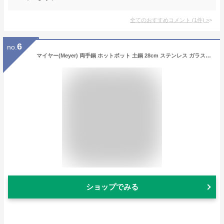
全てのおすすめコメント
(
1
件)
>
6
no.
マイヤー(Meyer) 両手鍋 ホットポット 土鍋 28cm ステンレス ガラス蓋付 ふっ素樹脂加工「ホットポット」 【国内正規品】HP2-W28
ショップでみる