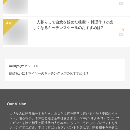
回答
一人暮らしで自炊を始めた後輩へ!料理作りが楽
決定
しくなるキッチンスケールのおすすめは?
19
回答
ocruyo(オクルヨ)
結婚祝いに！マイヤーのキッチングッズのおすすめは？
Our Vision
大切な人に贈り物をするとき、あなたは何を基準に選びますか？季節のイベ
ント、贈る相手、予算など選ぶ基準はさまざま。ocruyo(オクルヨ）では、プ
レゼントを贈る相手と同世代の人が本当にもらってうれしいプレゼントをラ
ンキングでご紹介。本当に喜ばれるプレゼントを選んで、贈る相手を幸せに