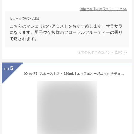
価格と在庫を
楽天
でチェック
>>
ミニー☆(50代・女性)
こちらのマシェリのヘアミストをおすすめします。サラサラ
になります。男子ウケ抜群のフローラルフルーティーの香り
で癒されます。
全てのおすすめコメント
(
1
件)
>
5
no.
【O by F】 スムースミスト 120mL | エッフェオーガニック ナチュラル オーバイエッフェ スムースミスト トリートメント スプレー コスメキッチン ヘアミスト いい香り サラサラ 寝ぐせ直し 寝ぐせ直しスプレー 保湿 髪 女性 メンズ