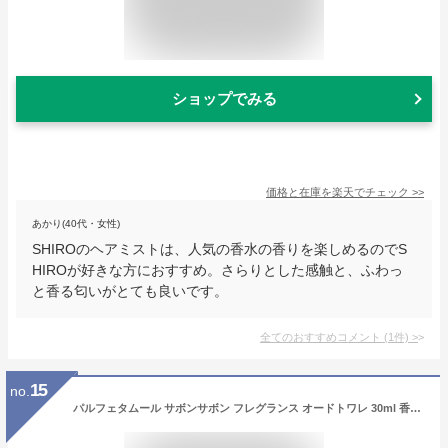
ショップでみる
価格と在庫を
楽天
でチェック
>>
あかり(40代・女性)
SHIROのヘアミストは、人気の香水の香りを楽しめるのでS
HIROが好きな方におすすめ。さらりとした感触と、ふわっ
と香る匂いがとても良いです。
全てのおすすめコメント
(
1
件)
>
15
no.
パルフェタムール サボンサボン フレグランス オードトワレ 30ml 香水 フローラル ムスク シトラス フローラル アロマ 香り ヘアミスト ミストフレグランス 可愛い プロ用美容室専門店 つや髪美肌研究SHOP