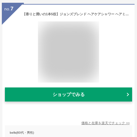
7
no.
【香りと潤いの1本5役】ジョンズブレンド ヘアケアシャワー ヘアミスト 髪用フレグランズ John's Blend ホワイトムスク (oa-jon-68-1) アウトバストリートメント スタイリング UVケア リラックス 癒し John's Blend Johns Blend おしゃれ アーベン
ショップでみる
価格と在庫を
楽天
でチェック
>>
bells(60代・男性)