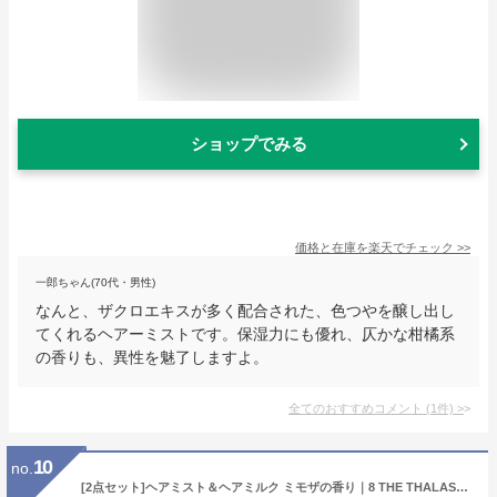
ショップでみる
価格と在庫を
楽天
でチェック
>>
一郎ちゃん(70代・男性)
なんと、ザクロエキスが多く配合された、色つやを醸し出し
てくれるヘアーミストです。保湿力にも優れ、仄かな柑橘系
の香りも、異性を魅了しますよ。
全てのおすすめコメント
(
1
件)
>
10
no.
[2点セット]ヘアミスト＆ヘアミルク ミモザの香り｜8 THE THALASSO エイト ザ タラソ モイスチャーライジング&リペアブースター 導入液 ジェントルリペア & モイストチャージ 美容液 トリートメント くせ毛 寝癖直し 250ml