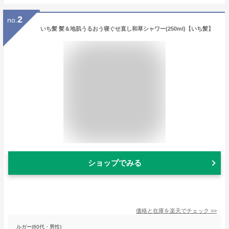
2
no.
いち髪 髪＆地肌うるおう寝ぐせ直し和草シャワー(250ml)【いち髪】
ショップでみる
価格と在庫を
楽天
でチェック
>>
ルガー(60代・男性)