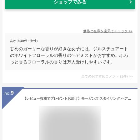
ショップでみる
価格と在庫を
楽天
でチェック
>>
あかり(40代・女性)
甘めのガーリーな香りが好きな女子には、ジルスチュアート
のホワイトフローラルの香りのヘアミストがおすすめ。ふわ
っと香るフローラルの香りは万人受けしやすいです。
全てのおすすめコメント
(
1
件)
>
9
no.
【レビュー投稿でプレゼントお届け】モーガンズ スタイリング ヘアミスト 霧森（きりのもり）150mL MOGANS ヘアーミスト ヘアウォーター ヘアーウォーター 洗い流さないトリートメント ミスト 無添加 寝ぐせ直し 寝癖直し ノンシリコン アミノ酸 保湿 乾燥 紫外線 アウトバス