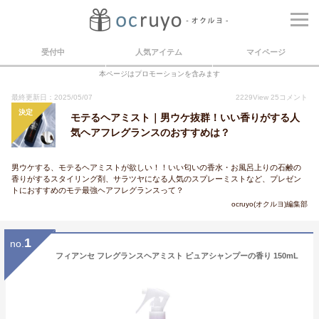
受付中
人気アイテム
マイページ
本ページはプロモーションを含みます
最終更新日：2025/05/07
2229
View
25
コメント
決定
モテるヘアミスト｜男ウケ抜群！いい香りがする人
気ヘアフレグランスのおすすめは？
男ウケする、モテるヘアミストが欲しい！！いい匂いの香水・お風呂上りの石鹸の
香りがするスタイリング剤、サラツヤになる人気のスプレーミストなど、プレゼン
トにおすすめのモテ最強ヘアフレグランスって？
ocruyo(オクルヨ)編集部
1
no.
フィアンセ フレグランスヘアミスト ピュアシャンプーの香り 150mL