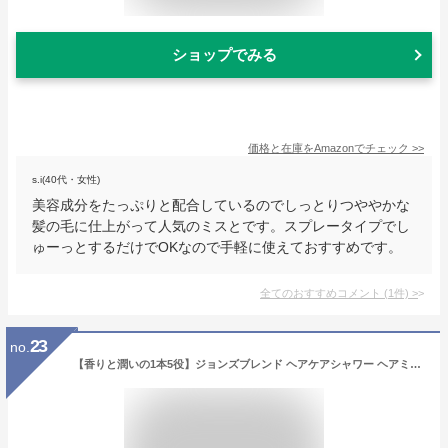
ショップでみる
価格と在庫を
Amazon
でチェック
>>
s.i(40代・女性)
美容成分をたっぷりと配合しているのでしっとりつややかな
髪の毛に仕上がって人気のミスとです。スプレータイプでし
ゅーっとするだけでOKなので手軽に使えておすすめです。
全てのおすすめコメント
(
1
件)
>
23
no.
【香りと潤いの1本5役】ジョンズブレンド ヘアケアシャワー ヘアミスト 髪用フレグランズ John's Blend ホワイトムスク (oa-jon-68-1) アウトバストリートメント スタイリング UVケア リラックス 癒し John's Blend Johns Blend おしゃれ アーベン