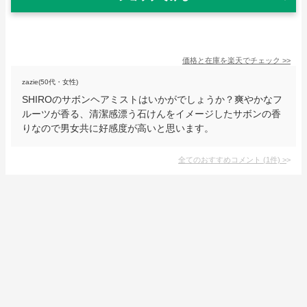
価格と在庫を
楽天
でチェック
>>
zazie(50代・女性)
SHIROのサボンヘアミストはいかがでしょうか？爽やかなフ
ルーツが香る、清潔感漂う石けんをイメージしたサボンの香
りなので男女共に好感度が高いと思います。
全てのおすすめコメント
(
1
件)
>