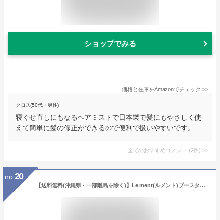
ショップでみる
価格と在庫を
Amazon
でチェック
>>
クロス(50代・男性)
寝ぐせ直しにもなるヘアミストで日本製で髪にもやさしく使
えて簡単に髪の修正ができるので便利で扱いやすいです。
全てのおすすめコメント
(
2
件)
>
20
no.
【送料無料(沖縄県・一部離島を除く)】Le ment(ルメント)ブースターミスト＆集中補修型ヘアマスク 髪の導入美容液 ヘアミスト 寝ぐせ直し ヘアトリートメント ヘアパック ダメージケア ホワイトブーケ バニラムスク ブルームブーケ シトラスミント