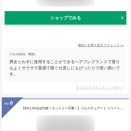
ショップでみる
価格と在庫を
楽天
でチェック
>>
クロス(50代・男性)
男女とわずに使用することができるヘアフレグランスで香り
もよくサラサラ質感で寝ぐせ直しにもぴったりで使い易いで
す。
全てのおすすめコメント
(
1
件)
>
6
no.
【8/5と8/10はP5倍！エントリー不要！】ジルスチュアート トリートメント ヘアミスト ホワイトフローラル 200ml 【JILL STUART】【W_254】