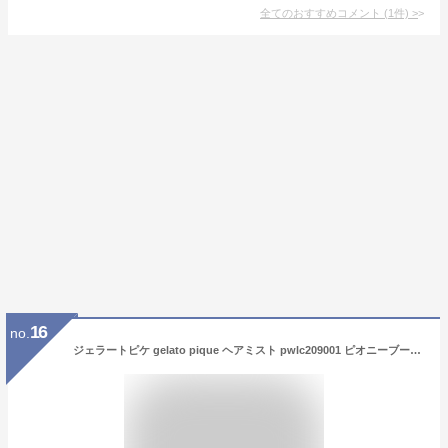
全てのおすすめコメント
(
1
件)
>
16
no.
ジェラートピケ gelato pique ヘアミスト pwlc209001 ピオニーブーケの香り フルーティフローラルの香り ピーチの香り ヘアケア 誕生日 レディース 女性 ギフトにおすすめ セレクトショップムー