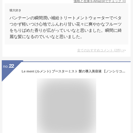
価格と在庫を
Amazon
でチェック
>>
猫大好き
パンテーンの瞬間潤い補給トリートメントウォーターでベタ
つかず軽いつけ心地でふんわり甘い花々に爽やかなフルーツ
をちりばめた香りが広がっていいなと思いました。瞬間に綺
麗な髪になるのでいいなと思いました。
全てのおすすめコメント
(
2
件)
>
22
no.
Le ment (ルメント) ブースターミスト 髪の導入美容液 【ノンシリコン】 21種類の植物オイル・エキス配合(保湿) サロン専売品