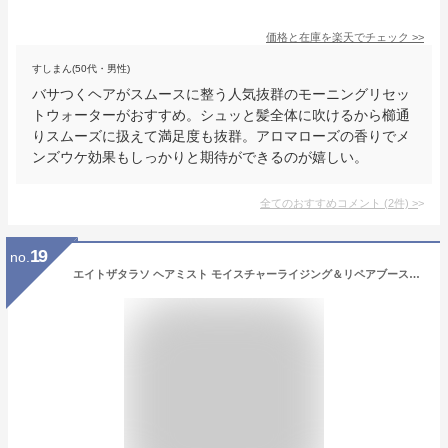
価格と在庫を
楽天
でチェック
>>
すしまん(50代・男性)
バサつくヘアがスムースに整う人気抜群のモーニングリセッ
トウォーターがおすすめ。シュッと髪全体に吹けるから櫛通
りスムーズに扱えて満足度も抜群。アロマローズの香りでメ
ンズウケ効果もしっかりと期待ができるのが嬉しい。
全てのおすすめコメント
(
2
件)
>
19
no.
エイトザタラソ ヘアミスト モイスチャーライジング＆リペアブースター 導入液ヘアミスト ヘアケア 寝癖直し 250ml 日本製