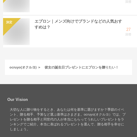
回答
エプロン｜メンズ向けでブランドなどの人気おす
決定
すめは？
27
回答
ocruyo(オクルヨ)
彼女の誕生日プレゼントにエプロンを贈りたい！
Our Vision
大切な人に贈り物をするとき、あなたは何を基準に選びますか？季節のイベ
ント、贈る相手、予算など選ぶ基準はさまざま。ocruyo(オクルヨ）では、プ
レゼントを贈る相手と同世代の人が本当にもらってうれしいプレゼントをラ
ンキングでご紹介。本当に喜ばれるプレゼントを選んで、贈る相手を幸せに
しましょう。