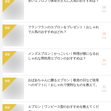
安いエプロンで保育士さんに人気のおすすめは？
決定
26
回答
フランフランのエプロンをプレゼント！おしゃれ
決定
で人気のおすすめはどれ？
38
回答
メンズエプロン｜かっこいい！料理が様になるお
決定
しゃれな男性用エプロンのおすすめは？
34
回答
おばあちゃんに贈るエプロン｜敬老の日など祖母
決定
へのギフトに！おしゃれで便利なものを教えて。
22
回答
エプロン｜ワンピース型のおすすめを教えてくだ
決定