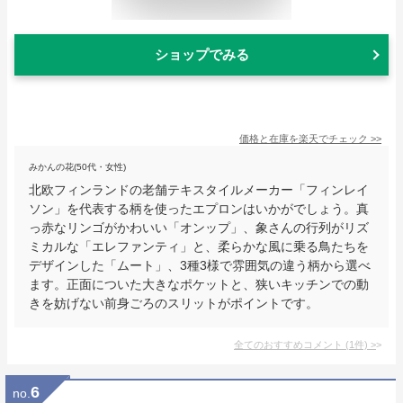
ショップでみる
価格と在庫を
楽天
でチェック
>>
みかんの花(50代・女性)
北欧フィンランドの老舗テキスタイルメーカー「フィンレイ
ソン」を代表する柄を使ったエプロンはいかがでしょう。真
っ赤なリンゴがかわいい「オンップ」、象さんの行列がリズ
ミカルな「エレファンティ」と、柔らかな風に乗る鳥たちを
デザインした「ムート」、3種3様で雰囲気の違う柄から選べ
ます。正面についた大きなポケットと、狭いキッチンでの動
きを妨げない前身ごろのスリットがポイントです。
全てのおすすめコメント
(
1
件)
>
6
no.