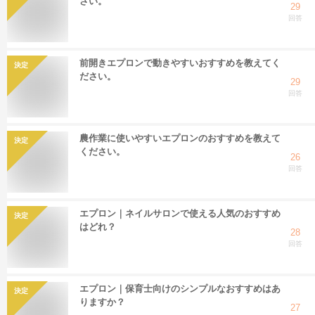
さい。
29
回答
前開きエプロンで動きやすいおすすめを教えてく
決定
ださい。
29
回答
農作業に使いやすいエプロンのおすすめを教えて
決定
ください。
26
回答
エプロン｜ネイルサロンで使える人気のおすすめ
決定
はどれ？
28
回答
エプロン｜保育士向けのシンプルなおすすめはあ
決定
りますか？
27