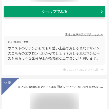
ショップでみる
価格と在庫を
楽天
でチェック
>>
ちゃゆ(50代・女性)
ウエストのリボンがとても可愛い上品でおしゃれなデザイン
のこちらのエプロンはいかがでしょう？おしゃれなワンピー
スを着るような気分が上がる素敵なエプロンだと思います。
全てのおすすめコメント
(
1
件)
>
9
no.
エプロン habituel アビチュエル 通販 レディース おしゃれ かわいい コットン 綿100% 前結び 保育士 幼稚園 家事 料理 ショートエプロン ショート丈 ポケット付き キッチン 前掛け シンプル 小花柄 フラワー ストライプ 母の日