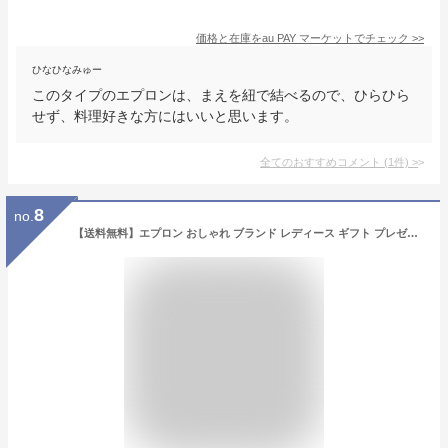
価格と在庫を
au PAY マーケット
でチェック
>>
ひなひなみゅー
このタイプのエプロンは、まえを紐で結べるので、ひらひら
せず、料理好きな方にはいいと思います。
全てのおすすめコメント
(
1
件)
>
8
no.
【送料無料】エプロン おしゃれ ブランド レディース ギフト プレゼント かわいい 人気 シワになりにくい 洗濯OK お手入れ簡単 / ベルプリューム / シュエット