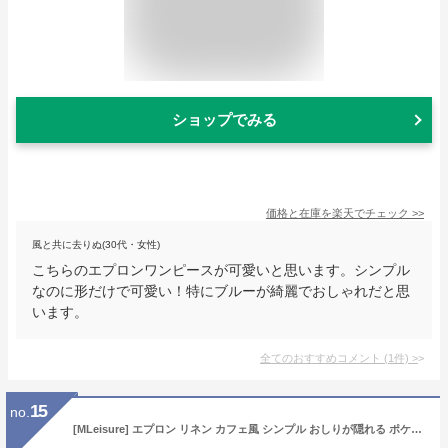
ショップでみる
価格と在庫を
楽天
でチェック
>>
風と共に去りぬ(30代・女性)
こちらのエプロンワンピースが可愛いと思います。シンプル
なのに形だけで可愛い！特にブルーが綺麗でおしゃれだと思
います。
全てのおすすめコメント
(
1
件)
>
15
no.
[MLeisure] エプロン リネン カフェ風 シンプル おしりが隠れる ポケット付き ナチュラル M001 (01:灰色)