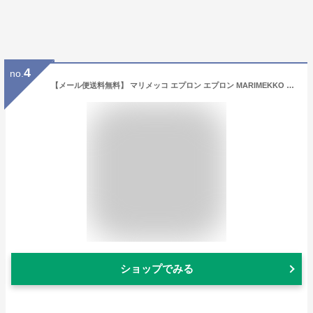
4
no.
【メール便送料無料】 マリメッコ エプロン エプロン MARIMEKKO APRON 64161 63371 67798 69989 69907 70692 71497 ウニッコ キッチン 料理 花柄 北欧 柄 おしゃれ かわいい ポケット 雑貨 花柄 テキスタイル プレゼント 母の日 ギフト ホワイト 白 グリーン 緑
ショップでみる