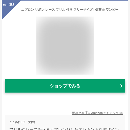
10
no.
エプロン リボン レース フリル 付き フリーサイズ | 保育士 ワンピース かわいい 誕生日 プレゼント アイドル メイド 彼女 オシャレ 可愛い エプロンドレス バースデー バースデープレゼント (ベージュ)
ショップでみる
価格と在庫を
Amazon
でチェック
>>
ここあ(50代・女性)
フリルやレースをうまくアレンジしたエレガントなデザイン