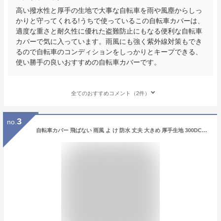
高い撥水性と厚手の生地で大事な自転車を雨や風塵からしっ
かりと守ってくれる!うちで使っているこの自転車カバーは、
適度な重さと耐久性に優れた盗難防止にもなる便利な自転車
カバーで気に入っています。雨風にも強く紫外線対策もでき
るので自転車のコンディションをしっかりとキープできる、
使い勝手の良いおすすめの自転車カバーです。
全てのおすすめコメント（2件）
3
no.
自転車カバー 飛ばない 雨風 よ け 防水 丈夫 大きめ 厚手生地 300DCC-OKL サイクルカバー Lサイズ 電動アシスト自転車 車体カバー（ヤ）ま