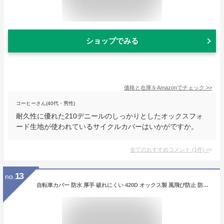
ショップでみる
価格と在庫を
Amazon
でチェック
>>
コーヒーさん(40代・男性)
耐久性に優れた210デニールのしっかりとしたオックスフォ
ード生地が使われているサイクルカバーはいかがですか。
全てのおすすめコメント
(
1
件)
>
13
no.
自転車カバー 防水 厚手 破れにくい 420D オックス製 風飛び防止 防犯 防風 防塵 耐熱 雨避け UVカット 撥水加工 鍵穴盗難防止 雨雪対応き 22-29インチまで サイクルカバー 防水性 ロックホール 収納袋付き《自転車カバー中》●