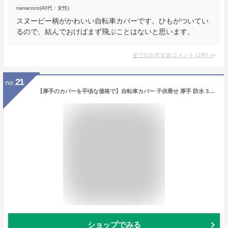
nanacoco(40代・女性)
スヌーピー柄がかわいい自転車カバーです。ひもがついてい
るので、結んでおけばまず飛ぶことはないと思います。
全てのおすすめコメント
(
1
件)
>
21
no.
【厚手のカバーを手頃な価格で】自転車カバー 子供乗せ 厚手 防水 300D ハイバック 超厚手 耐久 撥水 UVカット 紫外線 自転車 バイク 原付 カバー 丈夫 破れない 軽量 サイクルカバー 20インチ 24インチ 29インチ 雨 雪 大きい
ショップでみる