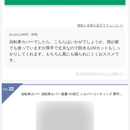
価格と在庫を
楽天
でチェック
>>
れんれん(40代・女性)
自転車カバーでしたら、こちらはいかがでしょうか。我が家
でも使っていますが厚手で丈夫なので防水もUVカットもしっ
かりしてくれます。もちろん風にも煽られにくくおススメで
す。
全てのおすすめコメント
(
1
件)
>
22
no.
自転車カバー 自転車カバー 軽量 UV加工 シルバーコーティング 厚手オックス210D 風飛び防止ベルト 飛ばない 丈夫 ロックホール 収納袋付き 防犯 防水 防雪 撥水 耐熱 丈夫 サイクルカバー 簡単 29インチ 防塵