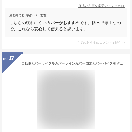
価格と在庫を
楽天
でチェック
>>
風と共に去りぬ(30代・女性)
こちらの破れにくいカバーがおすすめです。防水で厚手なの
で、これなら安心して使えると思います。
全てのおすすめコメント
(
3
件)
>
17
no.
自転車カバー サイクルカバー レインカバー 防水カバー バイク用 クロスバイク ロードバイク ミニベロ 折りたたみ自転車 風飛び防止 ベルト ストライダー おしゃれ 可愛い 大人用 子供用 キッズ 3xs xxs xs s m l xl UVカット 飛ばない 送料無料 yp