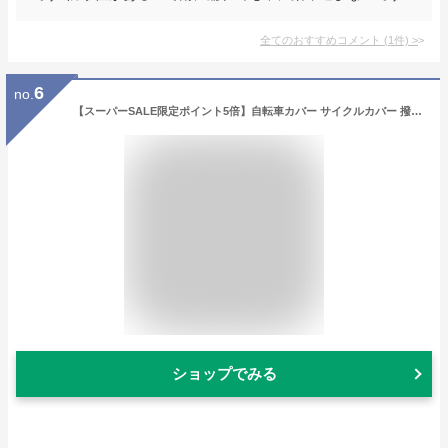
全てのおすすめコメント
(
1
件)
>
6
no.
【スーパーSALE限定ポイント5倍】自転車カバー サイクルカバー 撥水 収納袋付き 防水カバー UVカット 飛ばない 盗難防止【翌日配達送料無料】 夏対策
ショップでみる