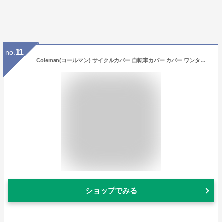
11
no.
Coleman(コールマン) サイクルカバー 自転車カバー カバー ワンタッチ式 210デニール 破れにくい 超厚手 高耐久性 頑丈 風飛び出し防止 バタつき防止 防水 雨除け 雨 UVカット 楽 簡単 着脱簡単 かけやすい クロスバイク 収納袋 盗難防止 ママチャリ マウンテンバイク ロードバイク 電動自転車 85701
ショップでみる