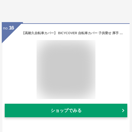
16
no.
【高耐久自転車カバー】 BICYCOVER 自転車カバー 子供乗せ 厚手 防水 おしゃれ 丈夫 20インチ 破れにくい 飛ばない サイクル 自転車 カバー パナソニック gyutto ギュット ブリジストン bikke ビッケ YAMAHA ヤマハ PAS Babby HYDEE ハイバック バイシカバー
ショップでみる