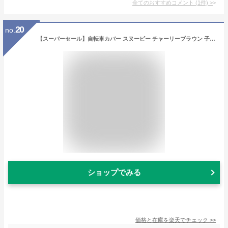
全てのおすすめコメント
(
1
件)
>
20
no.
【スーパーセール】自転車カバー スヌーピー チャーリーブラウン 子供乗せ 厚手 防水 丈夫 ハイバッグ 撥水 サイクルカバー レインカバー ママチャリ 紫外線 飛ばない バイク 原付 軽量 電動自転車 かけやすい 簡単 20インチ 24インチ 電動自転車カバー 子供乗せ SNOOPY
ショップでみる
価格と在庫を
楽天
でチェック
>>