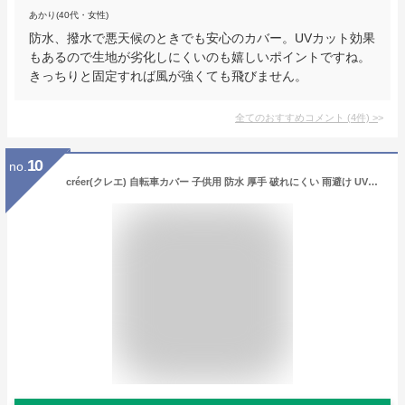
あかり(40代・女性)
防水、撥水で悪天候のときでも安心のカバー。UVカット効果
もあるので生地が劣化しにくいのも嬉しいポイントですね。
きっちりと固定すれば風が強くても飛びません。
全てのおすすめコメント
(
4
件)
>
10
no.
créer(クレエ) 自転車カバー 子供用 防水 厚手 破れにくい 雨避け UV加工 盗難防止 210D (子供用タイプ)