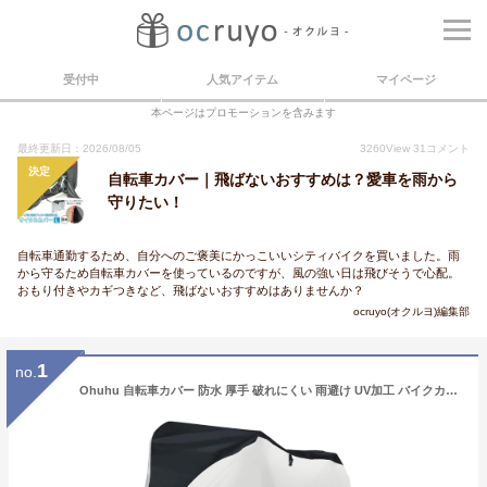
受付中
人気アイテム
マイページ
本ページはプロモーションを含みます
最終更新日：2026/08/05
3260
View
31
コメント
決定
自転車カバー｜飛ばないおすすめは？愛車を雨から
守りたい！
自転車通勤するため、自分へのご褒美にかっこいいシティバイクを買いました。雨
から守るため自転車カバーを使っているのですが、風の強い日は飛びそうで心配。
おもり付きやカギつきなど、飛ばないおすすめはありませんか？
ocruyo(オクルヨ)編集部
1
no.
Ohuhu 自転車カバー 防水 厚手 破れにくい 雨避け UV加工 バイクカバー 原付 210D サイクルカバー 29インチ 22インチ 収納袋付き