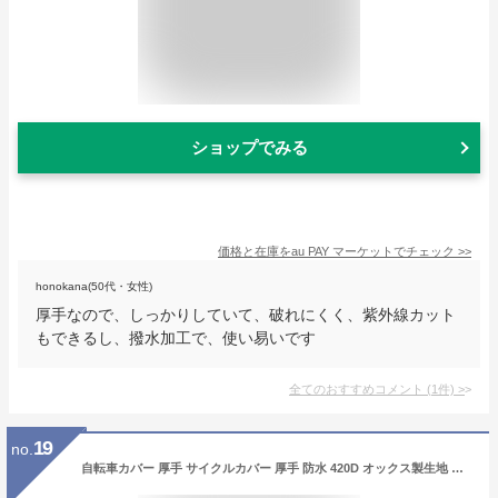
ショップでみる
価格と在庫を
au PAY マーケット
でチェック
>>
honokana(50代・女性)
厚手なので、しっかりしていて、破れにくく、紫外線カット
もできるし、撥水加工で、使い易いです
全てのおすすめコメント
(
1
件)
>
19
no.
自転車カバー 厚手 サイクルカバー 厚手 防水 420D オックス製生地 二重縫製 風飛び防止 破れにくい 50+UVカット 防水 防風 29インチまで子供乗せ自転車対応 収納袋付き Chereda (黒)