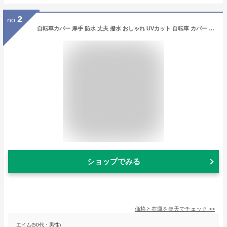
2
no.
自転車カバー 厚手 防水 丈夫 撥水 おしゃれ UVカット 自転車 カバー 飛ばない 紫外線 高耐久 210D 原付 24インチ 26インチ 29インチ 風飛び 防止 盗難防止
ショップでみる
価格と在庫を
楽天
でチェック
>>
エイム(50代・男性)