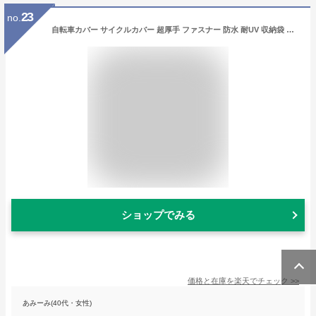
23
no.
自転車カバー サイクルカバー 超厚手 ファスナー 防水 耐UV 収納袋 レインカバー ママチャリ クロスバイク ミニベロ ロードバイク スクーター シティバイク こども乗せ 厚手 高耐久 丈夫 UVカット 飛ばない ロック穴 26インチ 24インチ 【即納】 aaa
ショップでみる
価格と在庫を
楽天
でチェック
>>
あみーみ(40代・女性)