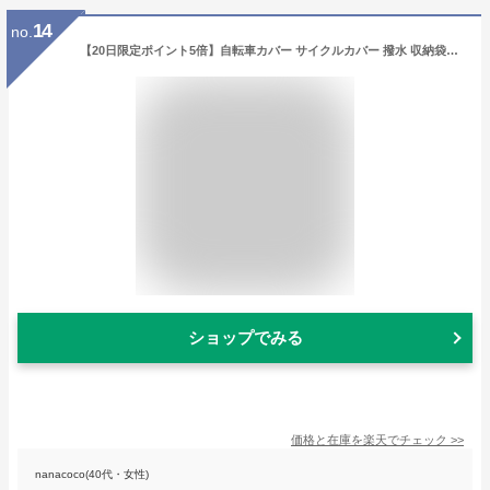
14
no.
【20日限定ポイント5倍】自転車カバー サイクルカバー 撥水 収納袋付き 防水カバー UVカット 飛ばない 盗難防止【翌日配達送料無料】
ショップでみる
価格と在庫を
楽天
でチェック
>>
nanacoco(40代・女性)