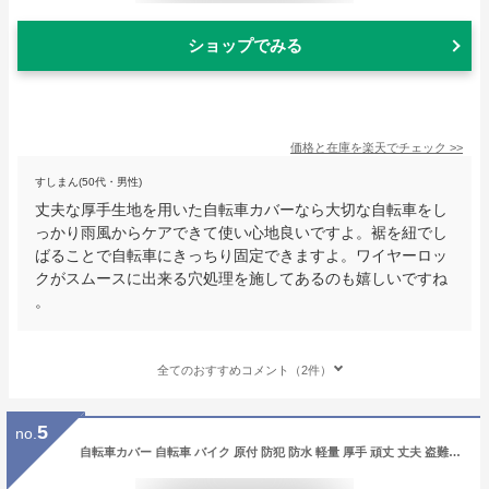
ショップでみる
価格と在庫を
楽天
でチェック
>>
すしまん(50代・男性)
丈夫な厚手生地を用いた自転車カバーなら大切な自転車をし
っかり雨風からケアできて使い心地良いですよ。裾を紐でし
ばることで自転車にきっちり固定できますよ。ワイヤーロッ
クがスムースに出来る穴処理を施してあるのも嬉しいですね
。
全てのおすすめコメント（2件）
5
no.
自転車カバー 自転車 バイク 原付 防犯 防水 軽量 厚手 頑丈 丈夫 盗難防止 雨よけ 雪 錆び対策 風で飛ばない 破れない 耐久性 紫外線に強い バックル付き UV 収納袋 大人用 子供用 S M L XL XXL 送料無料