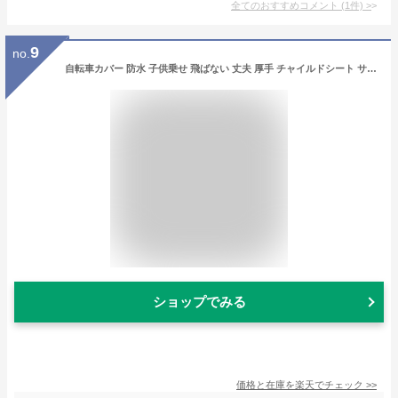
全てのおすすめコメント
(
1
件)
>
9
no.
自転車カバー 防水 子供乗せ 飛ばない 丈夫 厚手 チャイルドシート サイクルカバー ママチャリ おしゃれ 撥水 防水カバー UVカット 子供 かごつき 防塵 撥水加工 210D 風飛び防止 自転車 レインカバー クロスバイク
ショップでみる
価格と在庫を
楽天
でチェック
>>