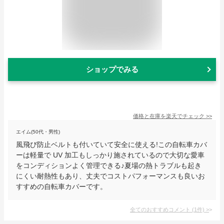
ショップでみる
価格と在庫を
楽天
でチェック
>>
エイム(50代・男性)
風飛び防止ベルトも付いていて安全に使える!この自転車カバ
ーは軽量で UV 加工もしっかり施されているので大切な愛車
をコンディションよく管理できる♪夏場の熱トラブルも起き
にくい耐熱性もあり、丈夫でコストパフォーマンスも良いお
すすめの自転車カバーです。
全てのおすすめコメント
(
1
件)
>