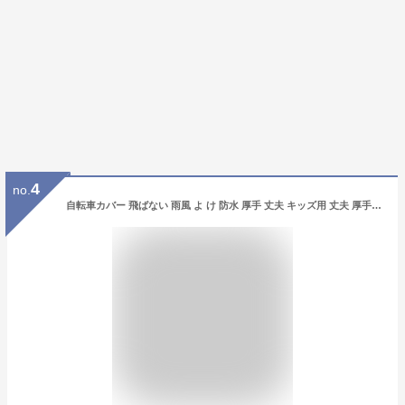
4
no.
自転車カバー 飛ばない 雨風 よ け 防水 厚手 丈夫 キッズ用 丈夫 厚手生地 300Dサイクルカバー 子供用 Sサイズ 300DCC-OKS 車体カバー（ヤ）ま