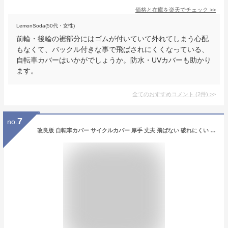
価格と在庫を
楽天
でチェック
>>
LemonSoda(50代・女性)
前輪・後輪の裾部分にはゴムが付いていて外れてしまう心配
もなくて、バックル付きな事で飛ばされにくくなっている、
自転車カバーはいかがでしょうか。防水・UVカバーも助かり
ます。
全てのおすすめコメント
(
2
件)
>
7
no.
改良版 自転車カバー サイクルカバー 厚手 丈夫 飛ばない 破れにくい 29インチ