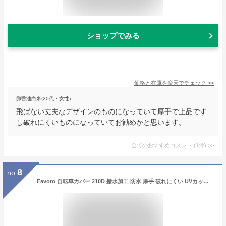
ショップでみる
価格と在庫を
楽天
でチェック
>>
卵醤油白米(20代・女性)
飛ばない丈夫なデザインのものになっていて厚手で上品です
し破れにくいものになっていてお勧めかと思います。
全てのおすすめコメント
(
1
件)
>
8
no.
Favoto 自転車カバー 210D 撥水加工 防水 厚手 破れにくい UVカット 紫外線防止 盗難防止 防風バックル/ロックホール/収納袋付き サイクルカバー 29インチまで対応 汎用タイプ (オレンジ＋ブラック)