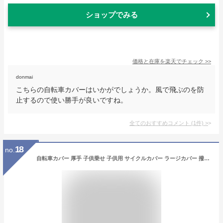
ショップでみる
価格と在庫を
楽天
でチェック
>>
donmai
こちらの自転車カバーはいかがでしょうか。風で飛ぶのを防
止するので使い勝手が良いですね。
全てのおすすめコメント
(
1
件)
>
18
no.
自転車カバー 厚手 子供乗せ 子供用 サイクルカバー ラージカバー 撥水 UVカット 紫外線 自転車 飛ばない 折りたたみ自転車 バイク 原付