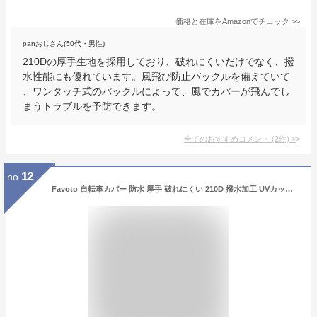
価格と在庫を
Amazon
でチェック
>>
panおじさん(50代・男性)
210Dの厚手生地を採用しており、破れにくいだけでなく、撥
水性能にも優れています。風飛び防止バックルを備えていて
、ワンタッチ式のバックルによって、風でカバーが飛んでし
まうトラブルを予防できます。
全てのおすすめコメント
(
2
件)
>
12
no.
Favoto 自転車カバー 防水 厚手 破れにくい 210D 撥水加工 UVカット 紫外線防止 盗難防止 防風バックル/ロックホール/収納袋付き サイクルカバー 29インチまで対応 汎用タイプ (ブラック)