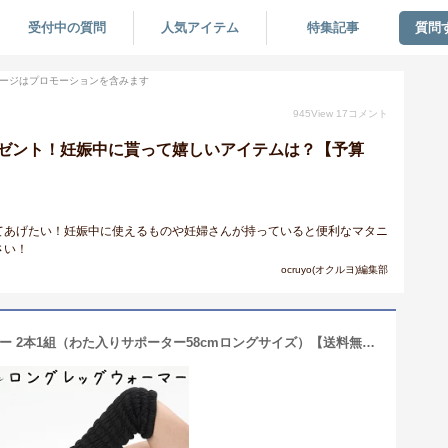
受付中の質問
人気アイテム
特集記事
質問
ージはプロモーションを含みます
945
View
17
コメント
ゼント！妊娠中に貰って嬉しいアイテムは？【予算
てあげたい！妊娠中に使えるものや妊婦さんが持っていると便利なマタニ
さい！
ocruyo(オクルヨ)編集部
イオンドクター ロングレッグウォーマー 2本1組（わた入りサポーター58cmロングサイズ）【送料無料】iondoctor 足 脚 ひざ 冷え 冷え症 むくみ 神経痛 フットケア ヨガ 美脚 おうち時間