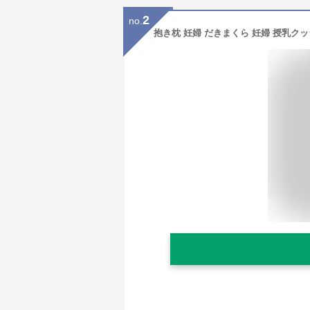
2
no.