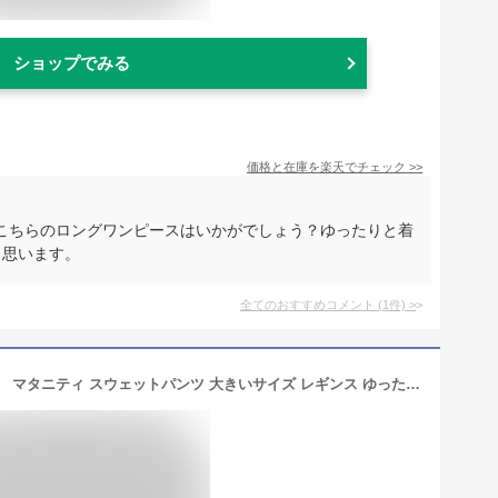
ショップでみる
価格と在庫を
楽天
でチェック
>>
こちらのロングワンピースはいかがでしょう？ゆったりと着
と思います。
全てのおすすめコメント
(
1
件)
>
【5/15 20時〜6時間限定ポイント10倍】 マタニティ スウェットパンツ 大きいサイズ レギンス ゆったり ルームウェア パンツ マタニティウェア マタニティパンツ 綿 妊婦 部屋着 産後 ボトムス スウェット マタニティヨガ 春 夏 秋 冬