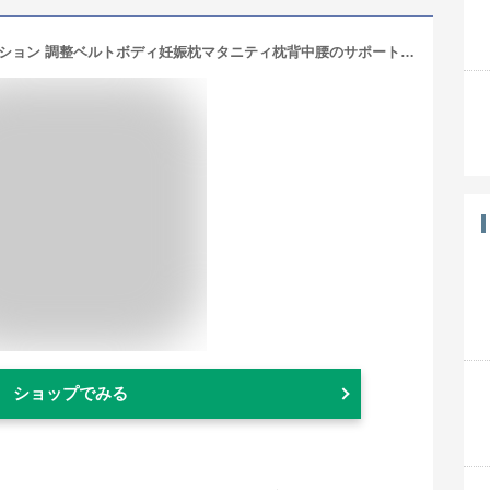
抱き枕 妊婦 だきまくら 妊婦 授乳クッション 調整ベルトボディ妊娠枕マタニティ枕背中腰のサポート脚腹取り外し可能な抱き枕は洗える綿カバーが付属しています GXFJKHGHHG(Color:A)
ショップでみる