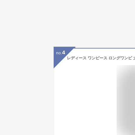
4
no.