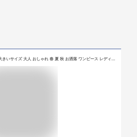
レディース ワンピース ロングワンピ 大きいサイズ 大人 おしゃれ 春 夏 秋 お洒落 ワンピース レディース ノースリーブ ロング ゆったり レディース ロング丈 ミディアム丈 ワンピ 半袖 ゆったり 体型カバー 大きいサイズ 高身長 低身長 楽ちん マタニティ マキシ丈