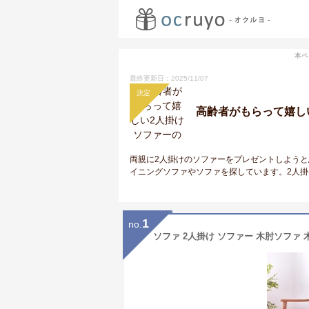
本ペ
最終更新日：2025/11/07
決定
高齢者がもらって嬉し
両親に2人掛けのソファーをプレゼントしよう
イニングソファやソファを探しています。2人
1
no.