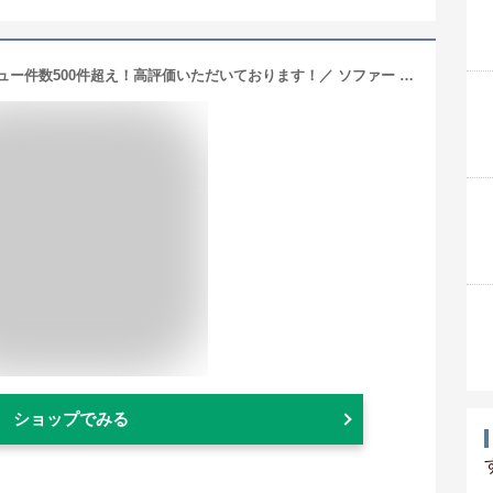
【ポイント10倍！4/1(月)限定】＼レビュー件数500件超え！高評価いただいております！／ ソファー 2人掛け 2.5人掛け ソファ ポケットコイル おしゃれ 木製 北欧 二人掛け ナチュラル 引っ越し 一人暮らし sofa 木枠【5年保証】
ショップでみる