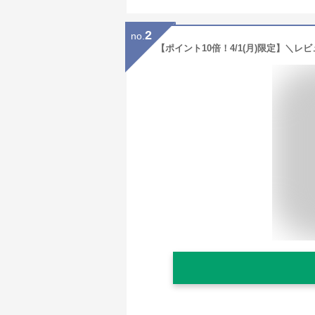
2
no.