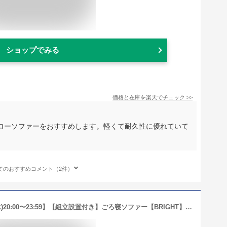
ショップでみる
価格と在庫を
楽天
でチェック
>>
ローソファーをおすすめします。軽くて耐久性に優れていて
てのおすすめコメント（2件）
【5%クーポン＆ポイントUP★12/25(水)20:00〜23:59】【組立設置付き】ごろ寝ソファー【BRIGHT】ブライト クッション2個付き（ワイド座面 座面 広い ソファ 2人掛け 2.5人掛け sofa アームレスソファー ローソファー ロータイプ シンプル クッション付き グレー グレイ ネイビ