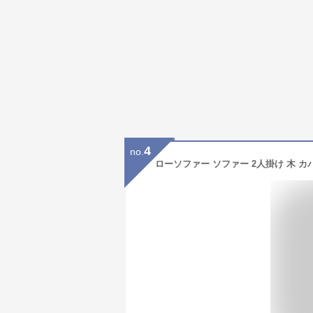
4
no.