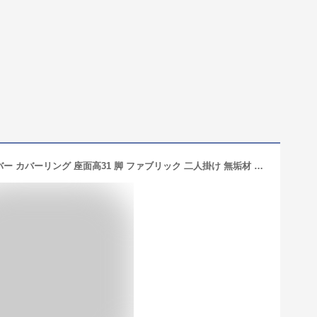
ローソファー ソファー 2人掛け 木 カバー カバーリング 座面高31 脚 ファブリック 二人掛け 無垢材 ロータイプ コンパクト ブルー イエロー グレー 幅130 モダン 北欧