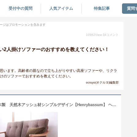
受付中の質問
人気アイテム
特集記事
質問
ージはプロモーションを含みます
10982
View
34
コメント
い2人掛けソファーのおすすめを教えてください！
と思います。高齢者の親なので立ち上がりやすい高座ソファーや、リクラ
掛けのソファーでおすすめを教えてください。
ocruyo(オクルヨ)編集部
ソファ 2人掛け ソファー 木肘ソファ 木製 天然木アッシュ材シンプルデザイン【Henrybassum】 ヘンリーバッスム 2人掛け(代引不可)【送料無料】