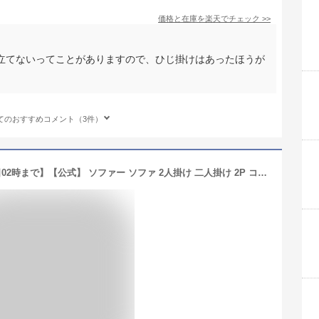
価格と在庫を
楽天
でチェック
>>
立てないってことがありますので、ひじ掛けはあったほうが
てのおすすめコメント（3件）
【10%OFFクーポン!25日00時から26日02時まで】【公式】 ソファー ソファ 2人掛け 二人掛け 2P コンパクト 合皮 ハイバック 背もたれ取外し可能 シンプル モダン 合皮 ソフト スイート 関家具 大型便軒先