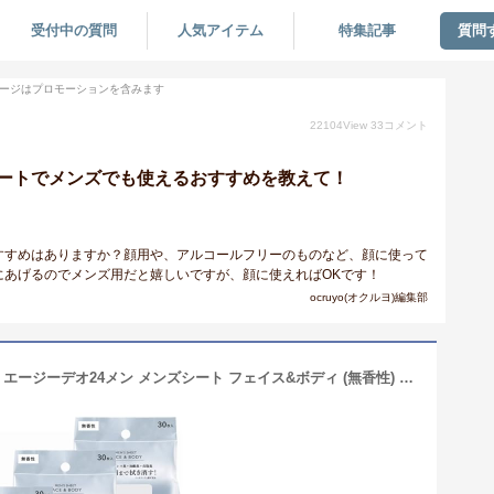
受付中の質問
人気アイテム
特集記事
質問
ージはプロモーションを含みます
22104
View
33
コメント
ートでメンズでも使えるおすすめを教えて！
すすめはありますか？顔用や、アルコールフリーのものなど、顔に使って
にあげるのでメンズ用だと嬉しいですが、顔に使えればOKです！
ocruyo(オクルヨ)編集部
【Amazon.co.jp限定】【まとめ買い】エージーデオ24メン メンズシート フェイス&ボディ (無香性) 30枚×3個 + おまけ ニオイ テカリ 汗拭き 全身 フェイス 加齢臭 皮脂 汗 制汗剤 デオドラント 男