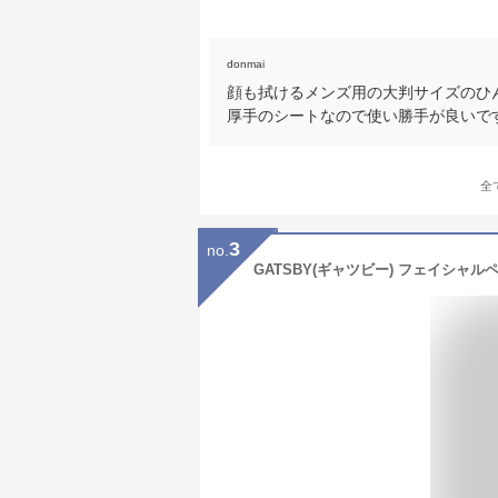
donmai
顔も拭けるメンズ用の大判サイズのひ
厚手のシートなので使い勝手が良いで
全
3
no.
GATSBY(ギャツビー) フェイシャル