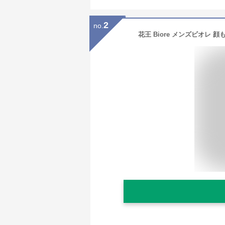
2
no.
花王 Biore メンズビオレ