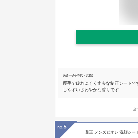
あみーみ(40代・女性)
厚手で破れにくく丈夫な制汗シートで
しやすいさわやかな香りです
全
5
no.
花王 メンズビオレ 洗顔シート