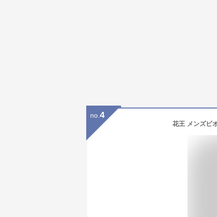
4
no.
花王 メンズビオ