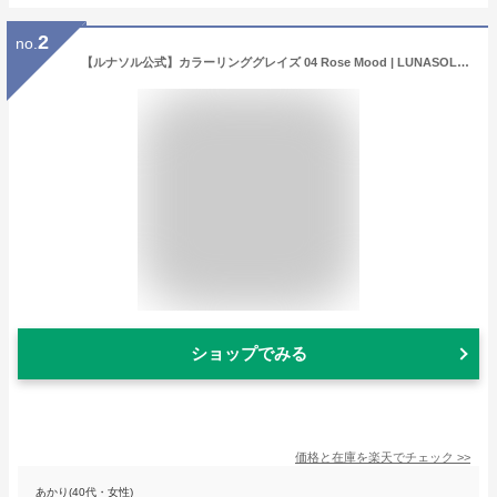
2
no.
【ルナソル公式】カラーリンググレイズ 04 Rose Mood | LUNASOL | チーク 2色パレット プレゼント 贈り物 ギフト 女性 誕生日 バレンタイン ホワイトデー 卒業 退職 歓送迎会 お祝い デパコス カネボウ フェイスカラー 人気 春コフレ 春コスメ【3/17発売】
ショップでみる
価格と在庫を
楽天
でチェック
>>
あかり(40代・女性)