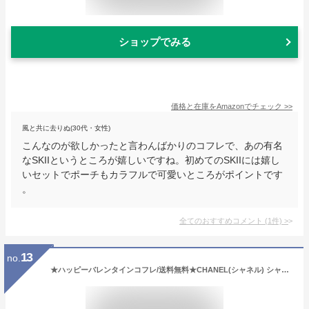
ショップでみる
価格と在庫を
Amazon
でチェック
>>
風と共に去りぬ(30代・女性)
こんなのが欲しかったと言わんばかりのコフレで、あの有名
なSKIIというところが嬉しいですね。初めてのSKIIには嬉し
いセットでポーチもカラフルで可愛いところがポイントです
。
全てのおすすめコメント
(
1
件)
>
13
no.
★ハッピーバレンタインコフレ/送料無料★CHANEL(シャネル) シャネル N°5 ロー オードゥ トワレット ミニ ツィスト＆スプレイ(7ml＋リフィル2本付)