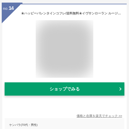
14
no.
★ハッピーバレンタインコフレ/送料無料★イヴサンローラン ルージュ ヴォリュプテ キャンディグレーズ No.11 レッド スリル(3.2g)＜4935421761826＞
ショップでみる
価格と在庫を
楽天
でチェック
>>
ケンバラ(70代・男性)