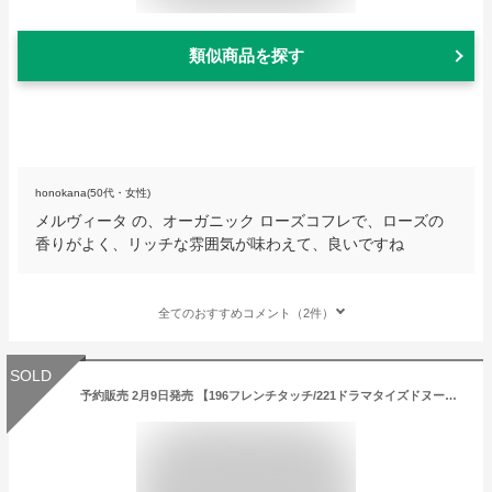
類似商品を探す
honokana(50代・女性)
メルヴィータ の、オーガニック ローズコフレで、ローズの
香りがよく、リッチな雰囲気が味わえて、良いですね
全てのおすすめコメント（2件）
SOLD
予約販売 2月9日発売 【196フレンチタッチ/221ドラマタイズドヌード・どちらか1点】ランコム（LANCOME）ラプソリュ ルージュ ドラママット196フレンチタッチ/221ドラマタイズドヌード バレンタイン プレゼント