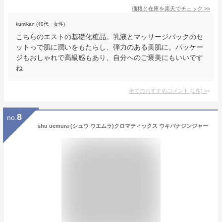
価格と在庫を
楽天
でチェック
>>
kumikan (40代・女性)
こちらのエストの基礎化粧品。乳液とマッサージパックのセ
ットっで肌に潤いをもたらし、弾力のある美肌に。パッケー
ジもおしゃれで高級感もあり、自分へのご褒美にもいいです
ね
全てのおすすめコメント
(
1
件)
>
8
no.
shu uemura (シュウ ウエムラ)クロマティックス ウキバナジンジャー