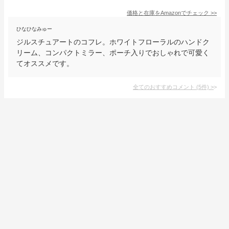
価格と在庫を
Amazon
でチェック
>>
ひなひなみゅー
ジルスチュアートのコフレ。ホワイトフローラルのハンドク
リーム、コンパクトミラー、ポーチ入りでおしゃれで可愛く
てオススメです。
全てのおすすめコメント
(
5
件)
>