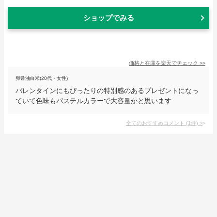
ショップでみる
価格と在庫を
楽天
でチェック
>>
卵醤油白米(20代・女性)
バレンタインにもぴったりの特別感のあるプレゼントになっ
ていて色味もパステルカラーで大容量かと思います
全てのおすすめコメント
(
1
件)
>