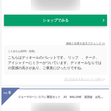
ショップでみる
価格と在庫を
楽天
でチェック
>>
こぐまたん(50代・女性)
こちらはディオールのパレットです。 リップ 、チーク、
アイシャドーにミラーがついています。ディオールならでは
の質感の高さがあり、ご褒美にぴったりですね。
全てのおすすめコメント
(
1
件)
>
6
no.
ジョーマローン コフレ 限定セット JO MALONE 送別会 お礼 ギフト 母の日 ギフト プレゼントに 祝い ピオニー ＆レッドローズ クリスマス バレンタイン ホワイトデー 母の日