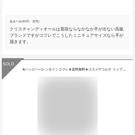
あみーみ(40代・女性)
クリスチャンディオールは普段ならなかなか手が出ない高級
ブランドですがコフレでこうしたミニチュアサイズなら手が
届きます。
SOLD
★ハッピーバレンタインコフレ★送料無料★コスメデコルテ リップオイル 03 luxe camellia(4.7mL) エスティローダーバニティコフレ＜4971710372229＞