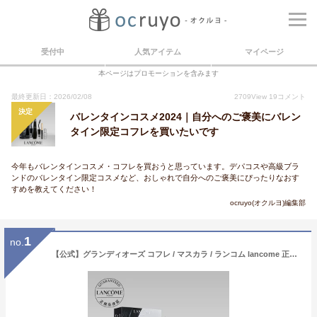
受付中
人気アイテム
マイページ
本ページはプロモーションを含みます
最終更新日：2026/02/08
2709
View
19
コメント
決定
バレンタインコスメ2024｜自分へのご褒美にバレン
タイン限定コフレを買いたいです
今年もバレンタインコスメ・コフレを買おうと思っています。デパコスや高級ブラ
ンドのバレンタイン限定コスメなど、おしゃれで自分へのご褒美にぴったりなおす
すめを教えてください！
ocruyo(オクルヨ)編集部
1
no.
【公式】グランディオーズ コフレ / マスカラ / ランコム lancome 正規品 プレゼント 誕生日 バレンタイン 彼女 母 化粧品 コスメ メイク デパコス ギフト 高級 母の日