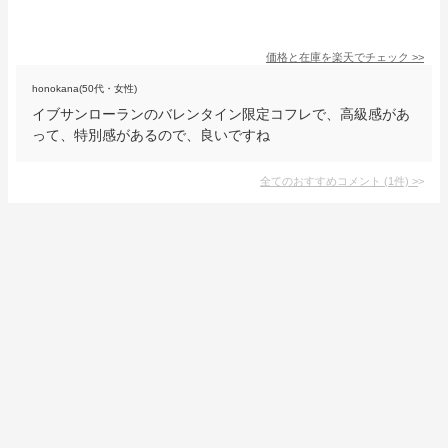
価格と在庫を
楽天
でチェック
>>
honokana(50代・女性)
イブサンローランのバレンタイン限定コフレで、高級感があ
って、特別感があるので、良いですね
全てのおすすめコメント
(
1
件)
>