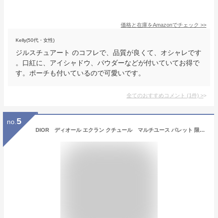
価格と在庫を
Amazon
でチェック
>>
Kelly(50代・女性)
ジルスチュアート のコフレで、品質が良くて、オシャレです
。口紅に、アイシャドウ、パウダーなどが付いていてお得で
す。ポーチも付いているので可愛いです。
全てのおすすめコメント
(
1
件)
>
5
no.
DIOR ディオール エクラン クチュール マルチユース パレット 限定 ホリデー リップ チーク アイシャドー ミラー鏡 DIOR-GIFT-Y0996372 コスメ ギフト セット コフレ 【新品/未使用/正規品】2022