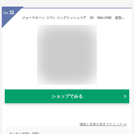
11
no.
ジョーマローン コフレ イングリッシュペア JO MALONE 送別会 お礼 ギフト 母の日 ギフト プレゼントに 祝い クリスマス バレンタイン ホワイトデー 母の日 バスオイル ＆ コロン
ショップでみる
価格と在庫を
楽天
でチェック
>>
れんれん(40代・女性)