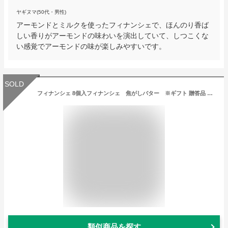
ヤギヌマ(50代・男性)
アーモンドとミルクを使ったフィナンシェで、ほんのり香ば
しい香りがアーモンドの味わいを演出していて、しつこくな
い感覚でアーモンドの味が楽しみやすいです。
SOLD
フィナンシェ 8個入フィナンシェ 焦がしバター ※ギフト 贈答品 詰め合わせ 出産内祝 結婚御祝 内祝 スイーツ ブランド 百貨店 贈り物 個包装 お中元 御中元 暑中御見舞 残暑御見舞
類似商品を探す