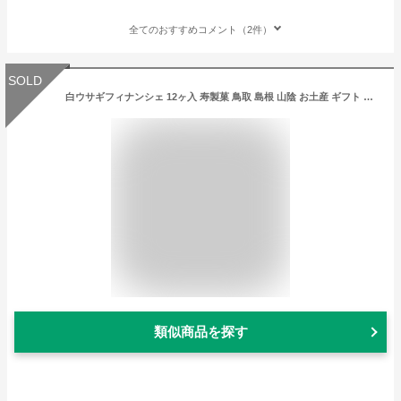
全てのおすすめコメント（2件）
SOLD
白ウサギフィナンシェ 12ヶ入 寿製菓 鳥取 島根 山陰 お土産 ギフト 贈り物 プレゼント 内祝 因幡の白うさぎ
類似商品を探す