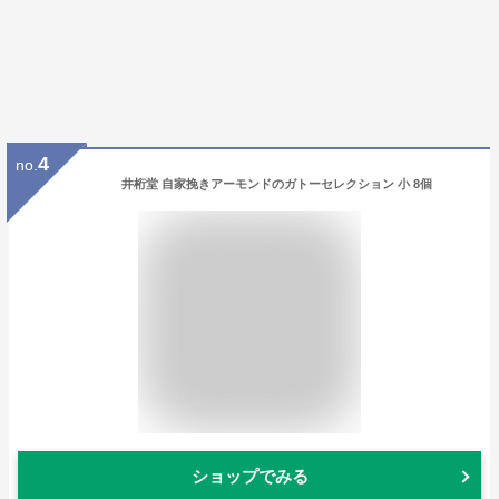
4
no.
井桁堂 自家挽きアーモンドのガトーセレクション 小 8個
ショップでみる