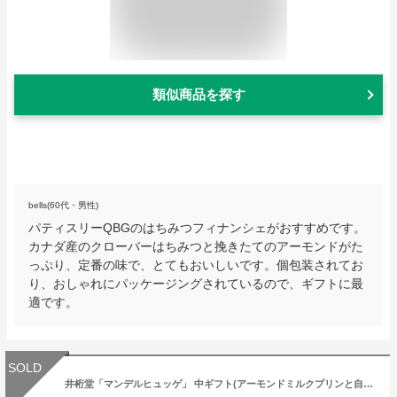
類似商品を探す
bells(60代・男性)
パティスリーQBGのはちみつフィナンシェがおすすめです。
カナダ産のクローバーはちみつと挽きたてのアーモンドがた
っぷり、定番の味で、とてもおいしいです。個包装されてお
り、おしゃれにパッケージングされているので、ギフトに最
適です。
SOLD
井桁堂「マンデルヒュッゲ」 中ギフト(アーモンドミルクプリンと自家挽きアーモンドフィナンシェ)お菓子 ご挨拶 ギフト 出産内祝い 新築内祝い 快気祝い 結婚内祝い 内祝い お返しギフト 出産内祝い 内祝い お返し