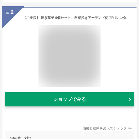
2
no.
【ご挨拶】 焼き菓子 9個セット、自家挽きアーモンド使用/バレンタイン、ホワイトデー、誕生日、記念日、お土産、プレゼント、ギフト、お中元 御中元 お年始 敬老の日 スイーツ ギフト
ショップでみる
価格と在庫を
楽天
でチェック
>>
s.i(40代・女性)