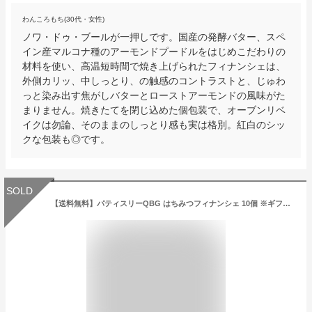
わんころもち(30代・女性)
ノワ・ドゥ・ブールが一押しです。国産の発酵バター、スペ
イン産マルコナ種のアーモンドプードルをはじめこだわりの
材料を使い、高温短時間で焼き上げられたフィナンシェは、
外側カリッ、中しっとり、の触感のコントラストと、じゅわ
っと染み出す焦がしバターとローストアーモンドの風味がた
まりません。焼きたてを閉じ込めた個包装で、オーブンリベ
イクは勿論、そのままのしっとり感も実は格別。紅白のシッ
クな包装も◎です。
SOLD
【送料無料】パティスリーQBG はちみつフィナンシェ 10個 ※ギフト包装(無料) [内容変更・キャンセル不可]