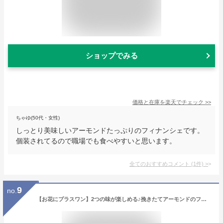
ショップでみる
価格と在庫を
楽天
でチェック
>>
ちゃゆ(50代・女性)
しっとり美味しいアーモンドたっぷりのフィナンシェです。
個装されてるので職場でも食べやすいと思います。
全てのおすすめコメント
(
1
件)
>
9
no.
【お花にプラスワン】2つの味が楽しめる♪挽きたてアーモンドのフィナンシェ 6個入り プレーン&抹茶 ★イルローザ〜お花と一緒にお買い求めください＜あす楽対応はできません＞※イベント限定商品＜母の日など＞との同梱はできません