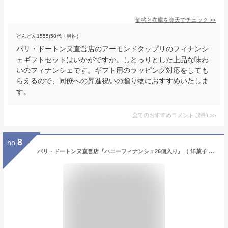
価格と在庫を
楽天
でチェック
>>
どんどん1555(50代・男性)
パリ・ドートンヌ直営店のアーモンドタップリのフィナンシ
ェギフトセットはいかがですか。しとっりとした上品な味わ
いのフィナンシェです。ギフト用のラッピング対応をしても
らえるので、同僚への昇進祝いの贈り物におすすめいたしま
す。
全てのおすすめコメント
(
2
件)
>
8
no.
パリ・ドートンヌ直営店『ハニーフィナンシェ26個入り』（ 洋菓子 詰め合わせ お中元 焼菓子 セット フィナンシェ 送料無料 おすすめ ギフト お取り寄せ 内祝い 引菓子 贈り物 ）