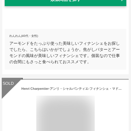
れんれん(40代・女性)
アーモンドをたっぷり使った美味しいフィナンシェをお探し
でしたら、こちらはいかがでしょうか。焦がしバターとアー
モンドの風味が美味しいフィナンシェです。個装なので仕事
の合間にもさっと食べられておススメです。
SOLD
Henri Charpentier-アンリ・シャルパンティエ-フィナンシェ・マドレーヌ詰合せご挨拶 ギフト 出産内祝い 新築内祝い 快気祝い 結婚内祝い 内祝い お返し お中元 法要 香典返し 粗供養