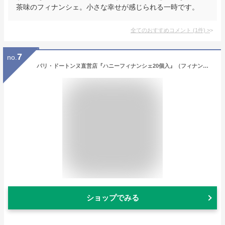
茶味のフィナンシェ。小さな幸せが感じられる一時です。
全てのおすすめコメント
(
1
件)
>
7
no.
パリ・ドートンヌ直営店『ハニーフィナンシェ20個入』（フィナンシェ ギフト 内祝い お菓子 美味しい ホワイトデー 御礼 御祝 母の日 父の日 お中元 誕生日 人気 内祝 快気祝 快気内祝 お歳暮 御歳暮 おすすめ お取り寄せ 焼菓子 引菓子 贈り物 洋菓子 スイーツ 寒中見舞い）
ショップでみる