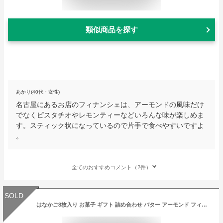
類似商品を探す
あかり(40代・女性)
名古屋にあるお店のフィナンシェは、アーモンドの風味だけ
でなくピスタチオやレモンティーなどいろんな味が楽しめま
す。スティック状になっているので片手で食べやすいですよ
。
全てのおすすめコメント（2件）
SOLD
はなかご8枚入り お菓子 ギフト 詰め合わせ バター アーモンド フィナンシェ 焦がしバター お取り寄せスイーツ 個包装 お取り寄せ お取り寄せグルメ 九州土産 母の日