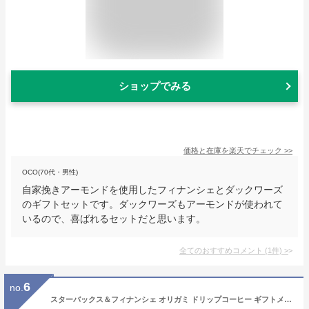
ショップでみる
価格と在庫を
楽天
でチェック
>>
OCO(70代・男性)
自家挽きアーモンドを使用したフィナンシェとダックワーズ
のギフトセットです。ダックワーズもアーモンドが使われて
いるので、喜ばれるセットだと思います。
全てのおすすめコメント
(
1
件)
>
6
no.
スターバックス＆フィナンシェ オリガミ ドリップコーヒー ギフトメール便送料無料 スタバ お中元 御中元 夏ギフト 内祝い 出産内祝い 入学内祝い 出産 おしゃれ 結婚内祝い 快気祝い お返し 引越し 挨拶 ギフト[ギフト コーヒー お菓子 プレゼント 実用的]