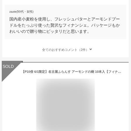
zazie(50代・女性)
国内産小麦粉を使用し、フレッシュバターとアーモンドプー
ドルをたっぷり使った贅沢なフィナンシェ。パッケージもか
わいいので贈り物にピッタリだと思います。
全てのおすすめコメント（2件）
SOLD
【P10倍 6/1限定】名古屋ふらんす アーモンドの樹 10本入【フィナンシェ 焼菓子 洋菓子 プチギフト 御中元 御歳暮 内祝 ギフト プレゼント バレンタインデー 挨拶 お礼 誕生日 母の日 父の日 敬老の日 ご当地 名古屋 お取り寄せ 土産 手土産】