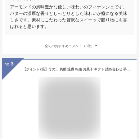
アーモンドの風味豊かな優しい味わいのフィナンシェです。
バターの濃厚な香りとしっとりとした味わいが癖になる美味
しさです。素材にこだわった贅沢なスイーツで贈り物にも喜
ばれると思います。
全てのおすすめコメント（3件）
3
no.
【ポイント2倍】母の日 異動 退職 転職 お菓子 ギフト 詰め合わせ 手土産 内祝い お返し お礼 個包装 焼き菓子 洋菓子 スイーツ プレゼント ギフト フィナンシェHFM-30N2 フィナンシェ・マドレーヌ詰合せ 2種 19個入