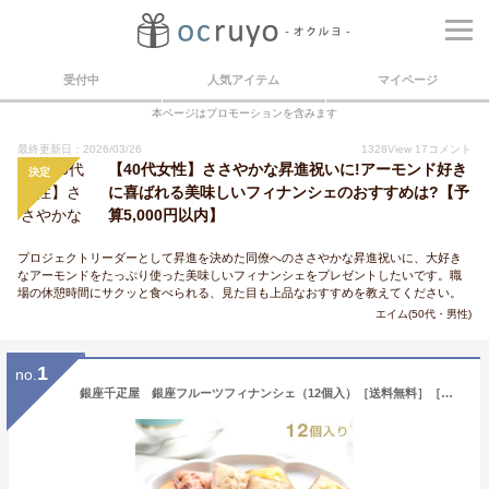
受付中
人気アイテム
マイページ
本ページはプロモーションを含みます
最終更新日：2026/03/26
1328
View
17
コメント
【40代女性】ささやかな昇進祝いに!アーモンド好き
決定
に喜ばれる美味しいフィナンシェのおすすめは?【予
算5,000円以内】
プロジェクトリーダーとして昇進を決めた同僚へのささやかな昇進祝いに、大好き
なアーモンドをたっぷり使った美味しいフィナンシェをプレゼントしたいです。職
場の休憩時間にサクッと食べられる、見た目も上品なおすすめを教えてください。
エイム(50代・男性)
1
no.
銀座千疋屋 銀座フルーツフィナンシェ（12個入）［送料無料］［ポイント2倍］～ 敬老の日 御中元 フィナンシェ 焼き菓子 詰め合わせ ギフト 贈り物 フルーツ スイーツ プレゼント お菓子 内祝い 誕生日 お祝い 御礼 快気内祝 お見舞い 送料無料 千疋屋 ～