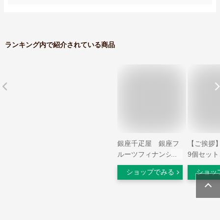
ランキング内で紹介されている商品
銀座千疋屋 銀座フ
【ご挨拶】
ルーツフィナンシェ
9個セッ
（12個入）［送料無
きアーモン
ショップでみる
ショッ
料］［ポイント2
レンタイ
倍］～ 敬老の日 御
トデー、
中元 フィナンシェ
念日、お
焼き菓子 詰め合わせ
ゼント、
ギフト 贈り物 フル
中元 御中