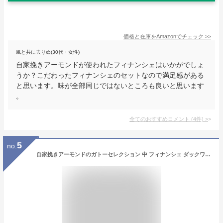
価格と在庫を
Amazon
でチェック
>>
風と共に去りぬ(30代・女性)
自家挽きアーモンドが使われたフィナンシェはいかがでしょ
うか？こだわったフィナンシェのセットなので満足感がある
と思います。味が全部同じではないところも良いと思います
。
全てのおすすめコメント
(
4
件)
>
5
no.
自家挽きアーモンドのガトーセレクション 中 フィナンシェ ダックワーズ 洋菓子 ギフト 出産内祝 結婚内祝 快気祝 法要 香典返し お供え