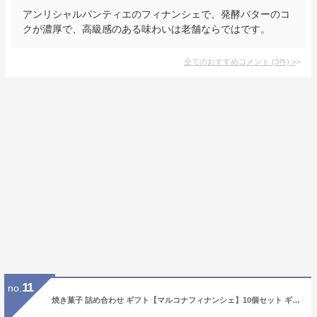
アンリシャルパンティエのフィナンシェで、発酵バターのコ
クが濃厚で、高級感のある味わいは老舗ならではです。
全てのおすすめコメント
(
3
件)
>
11
no.
焼き菓子 詰め合わせ ギフト【マルコナフィナンシェ】10個セット ギフト箱お菓子 プレゼント 手土産 母の日 手土産 内祝い 手作り 誕生日 贈り物 お見舞い お祝いに 出産祝い お中元 お返し 御歳暮 入学祝い 入社祝い 日持ち1週間以上 景品