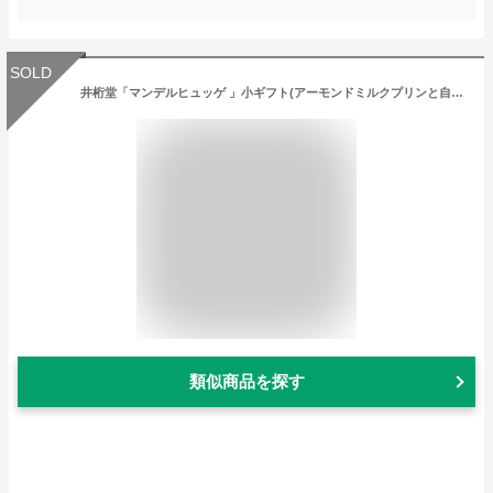
SOLD
井桁堂「マンデルヒュッゲ 」小ギフト(アーモンドミルクプリンと自家挽きアーモンドフィナンシェ)お菓子 ご挨拶 ギフト 出産内祝い 新築内祝い 快気祝い 結婚内祝い 内祝い お返しギフト 出産内祝い 内祝い お返し
類似商品を探す