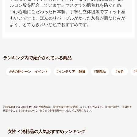
ルロン酸を配合しています。マスクでの肌荒れを防ぐため、
つけ心地にこだわった日本製。丁寧な立体縫製でフィット感
もいいですよ。ほんのりパープルがかった灰桜が肌なじみが
よく、とてもきれいな色でおすすめです。
ランキング内で紹介されている商品
#その他シーン・イベント
#インテリア・雑貨
#消耗品
#女性
#
※
ocruyo(オクルヨ)
に寄せられた投稿内容は、投稿者の主観的な感想・コメントを含みます。 投稿の信憑性・正確性を
保証することはできませんので、あくまで参考情報の一つとしてご利用ください。
女性 × 消耗品
の人気おすすめランキング