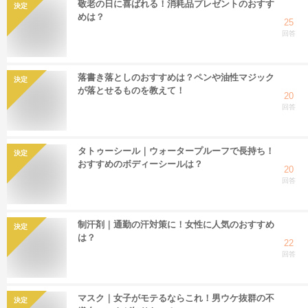
敬老の日に喜ばれる！消耗品プレゼントのおすす
決定
めは？
25
回答
落書き落としのおすすめは？ペンや油性マジック
決定
が落とせるものを教えて！
20
回答
タトゥーシール｜ウォータープルーフで長持ち！
決定
おすすめのボディーシールは？
20
回答
制汗剤｜通勤の汗対策に！女性に人気のおすすめ
決定
は？
22
回答
マスク｜女子がモテるならこれ！男ウケ抜群の不
決定