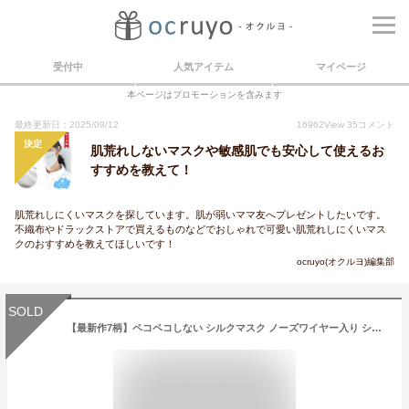
受付中
人気アイテム
マイページ
本ページはプロモーションを含みます
最終更新日：2025/09/12
16962
View
35
コメント
決定
肌荒れしないマスクや敏感肌でも安心して使えるお
すすめを教えて！
肌荒れしにくいマスクを探しています。肌が弱いママ友へプレゼントしたいです。
不織布やドラックストアで買えるものなどでおしゃれで可愛い肌荒れしにくいマス
クのおすすめを教えてほしいです！
ocruyo(オクルヨ)編集部
SOLD
【最新作7柄】ペコペコしない シルクマスク ノーズワイヤー入り シルクマスク おしゃれ 洗えるマスク 敏感肌 シルクマスク 立体 花粉 シルクマスク ニキビ シルク マスク 肌荒れ アトピー マスク荒れ お肌に優しい シルクマスク Mサイズ 小さめ マスク 13046