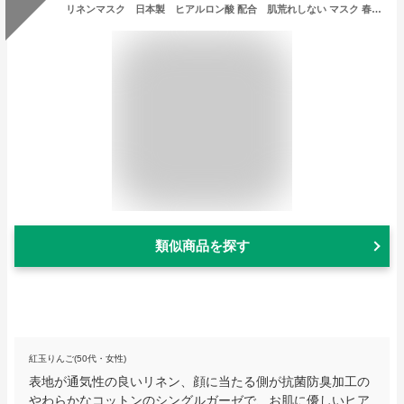
リネンマスク 日本製 ヒアルロン酸 配合 肌荒れしない マスク 春夏 花粉症 敏感肌 抗菌 防臭 息苦しくない 長さ調節可能 リネン 麻 デザインマスク 洗える 速乾おしゃれ かわいい 大人 大きめ メンズ レディース ボタニークフォーク
類似商品を探す
紅玉りんご(50代・女性)
表地が通気性の良いリネン、顔に当たる側が抗菌防臭加工の
やわらかなコットンのシングルガーゼで、お肌に優しいヒア