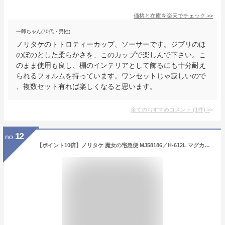
価格と在庫を
楽天
でチェック
>>
一郎ちゃん(70代・男性)
ノリタケのトトロティーカップ、ソーサーです。ジブリのほ
のぼのとした柔らかさを、このカップで楽しんで下さい。こ
のまま使用も良し、棚のインテリアとして飾るにも十分耐え
られるフォルムを持っています。ワンセットじゃ寂しいので
、複数セット有れば楽しくなると思います。
全てのおすすめコメント
(
1
件)
>
12
no.
【ポイント10倍】ノリタケ 魔女の宅急便 MJ58186／H-612L マグカップ(ピンク) ジブリ おしゃれ かわいい 食器 ブランド 結婚祝い 内祝い