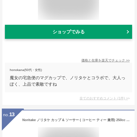
ショップでみる
価格と在庫を
楽天
でチェック
>>
honokana(50代・女性)
魔女の宅急便のマグカップで、ノリタケとコラボで、大人っ
ぽく、上品で素敵ですね
全てのおすすめコメント
(
1
件)
>
13
no.
Noritake ノリタケ カップ & ソーサー ( コーヒー ティー 兼用) 250cc となりのトトロ 電子レンジ対応 1客 ボーンチャイナ TT97889/4924-3