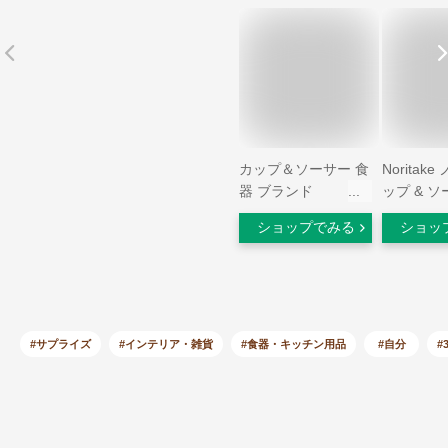
カップ＆ソーサー 食
Noritak
器 ブランド
ップ & ソ
Noritake/ノリタケ ス
ーヒー テ
ショップでみる
ショッ
タジオ・ジブリ ジ
190cc 
ジ 『魔女の宅急便
ピンク ボ
ティー・コーヒー碗
ナ MJ9722
皿』 ティーカップ、
コーヒーカップ兼用
結婚祝いなどプレゼ
#サプライズ
#インテリア・雑貨
#食器・キッチン用品
#自分
#
ント(ギフト)にも最
適