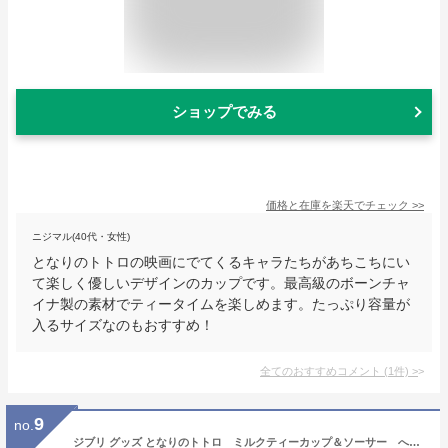
ショップでみる
価格と在庫を
楽天
でチェック
>>
ニジマル(40代・女性)
となりのトトロの映画にでてくるキャラたちがあちこちにい
て楽しく優しいデザインのカップです。最高級のボーンチャ
イナ製の素材でティータイムを楽しめます。たっぷり容量が
入るサイズなのもおすすめ！
全てのおすすめコメント
(
1
件)
>
9
no.
ジブリ グッズ となりのトトロ ミルクティーカップ＆ソーサー へびいちご （ノリタケSpetial Collection) スタジオジブリ・ギフト グッズ ジブリ グッズ ととろ