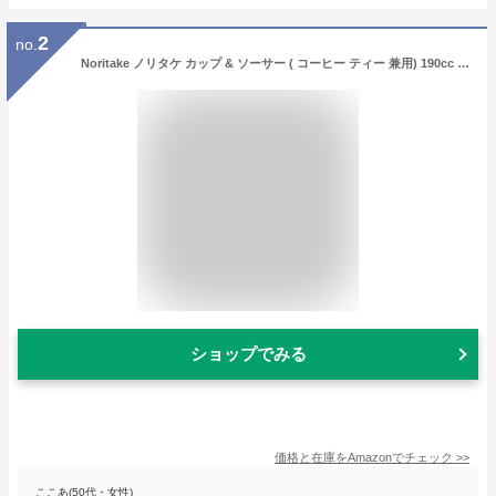
2
no.
Noritake ノリタケ カップ & ソーサー ( コーヒー ティー 兼用) 190cc 魔女の宅急便 ピンク ボーンチャイナ MJ97221/H-612L
ショップでみる
価格と在庫を
Amazon
でチェック
>>
ここあ(50代・女性)