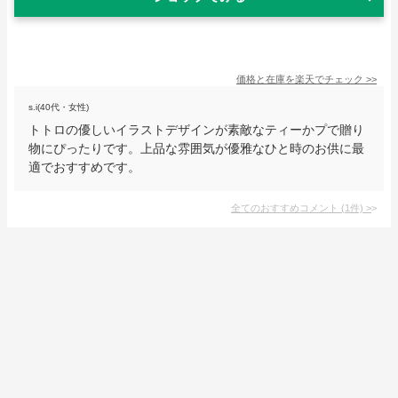
価格と在庫を
楽天
でチェック
>>
s.i(40代・女性)
トトロの優しいイラストデザインが素敵なティーかプで贈り
物にぴったりです。上品な雰囲気が優雅なひと時のお供に最
適でおすすめです。
全てのおすすめコメント
(
1
件)
>