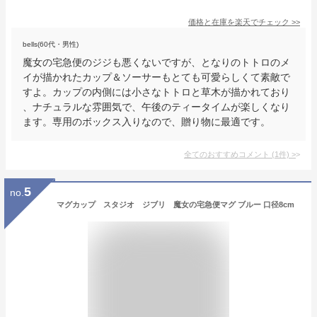
価格と在庫を
楽天
でチェック
>>
bells(60代・男性)
魔女の宅急便のジジも悪くないですが、となりのトトロのメ
イが描かれたカップ＆ソーサーもとても可愛らしくて素敵で
すよ。カップの内側には小さなトトロと草木が描かれており
、ナチュラルな雰囲気で、午後のティータイムが楽しくなり
ます。専用のボックス入りなので、贈り物に最適です。
全てのおすすめコメント
(
1
件)
>
5
no.
マグカップ スタジオ ジブリ 魔女の宅急便マグ ブルー 口径8cm