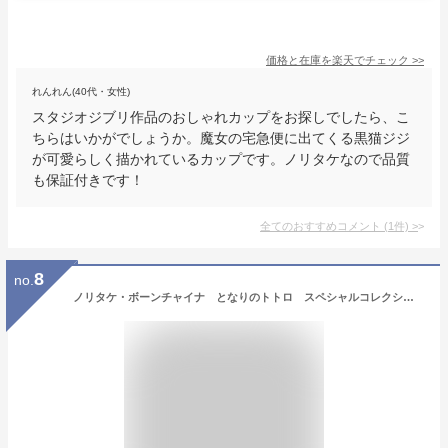
価格と在庫を
楽天
でチェック
>>
れんれん(40代・女性)
スタジオジブリ作品のおしゃれカップをお探しでしたら、こ
ちらはいかがでしょうか。魔女の宅急便に出てくる黒猫ジジ
が可愛らしく描かれているカップです。ノリタケなので品質
も保証付きです！
全てのおすすめコメント
(
1
件)
>
8
no.
ノリタケ・ボーンチャイナ となりのトトロ スペシャルコレクション マグカップ へびいちご編