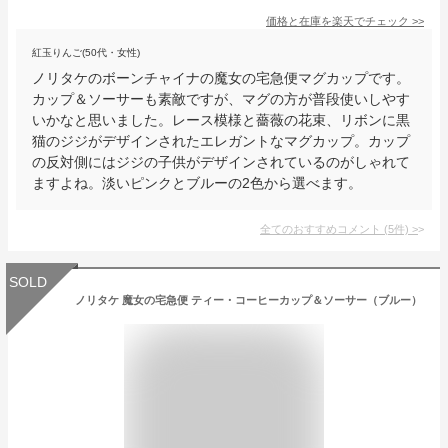
価格と在庫を
楽天
でチェック
>>
紅玉りんご(50代・女性)
ノリタケのボーンチャイナの魔女の宅急便マグカップです。
カップ＆ソーサーも素敵ですが、マグの方が普段使いしやす
いかなと思いました。レース模様と薔薇の花束、リボンに黒
猫のジジがデザインされたエレガントなマグカップ。カップ
の反対側にはジジの子供がデザインされているのがしゃれて
ますよね。淡いピンクとブルーの2色から選べます。
全てのおすすめコメント
(
5
件)
>
SOLD
ノリタケ 魔女の宅急便 ティー・コーヒーカップ＆ソーサー（ブルー）