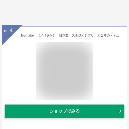
4
no.
Noritake （ノリタケ） 日本製 スタジオジブリ となりのトトロ 3〜4月 たんぽぽ編 たっぷりミルクティーカップ＆ソーサー （トトロ専用BOX入り レンジOK） 【人気 ギフト 各種御祝 各種内祝】
ショップでみる