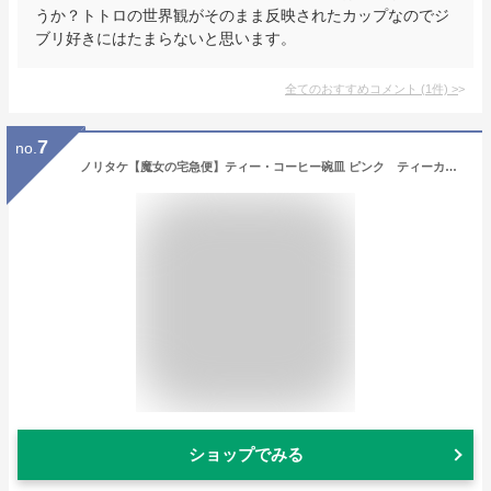
うか？トトロの世界観がそのまま反映されたカップなのでジ
ブリ好きにはたまらないと思います。
全てのおすすめコメント
(
1
件)
>
7
no.
ノリタケ【魔女の宅急便】ティー・コーヒー碗皿 ピンク ティーカップ/コーヒーカップ/カップ＆ソーサー スタジオジブリ作品 テーブルウェア noritake studio ghibli【pointn】【コンビニ受取対応商品】
ショップでみる