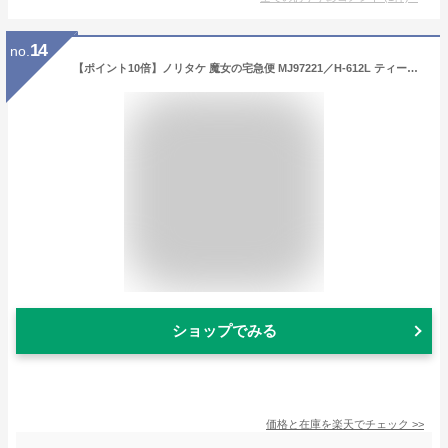
14
no.
【ポイント10倍】ノリタケ 魔女の宅急便 MJ97221／H-612L ティー・コーヒー碗皿(ピンク) ジブリ ティーカップ おしゃれ かわいい 食器 ブランド 結婚祝い 内祝い
ショップでみる
価格と在庫を
楽天
でチェック
>>