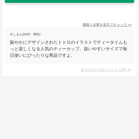
価格と在庫を
楽天
でチェック
>>
すしまん(50代・男性)
賑やかにデザインされたトトロのイラストでティータイムも
っと楽しくなる人気のティーカップ。扱いやすいサイズで毎
日使いにぴったりな商品ですよ。
全てのおすすめコメント
(
1
件)
>