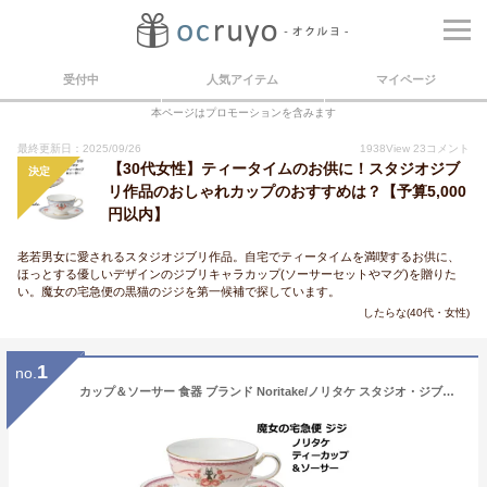
受付中
人気アイテム
マイページ
本ページはプロモーションを含みます
最終更新日：2025/09/26
1938
View
23
コメント
【30代女性】ティータイムのお供に！スタジオジブ
決定
リ作品のおしゃれカップのおすすめは？【予算5,000
円以内】
老若男女に愛されるスタジオジブリ作品。自宅でティータイムを満喫するお供に、
ほっとする優しいデザインのジブリキャラカップ(ソーサーセットやマグ)を贈りた
い。魔女の宅急便の黒猫のジジを第一候補で探しています。
したらな(40代・女性)
1
no.
カップ＆ソーサー 食器 ブランド Noritake/ノリタケ スタジオ・ジブリ ジジ 『魔女の宅急便 ティー・コーヒー碗皿』 ティーカップ、コーヒーカップ兼用 結婚祝いなどプレゼント(ギフト)にも最適